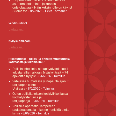
”Superlaatan” piti 10 v sitten mullistaa
asuntorakentaminen ja korvata
ontelolaattaa – Näin keksinnölle on käynyt
Suomessa
- 8/7/2026
- Eeva Törmänen
Verkkouutiset
Ladataan...
Nykysuomi.com
Ladataan...
Rikosuutiset – Rikos- ja onnettomuusuutisia
kotimaasta ja ulkomailta R
Poliisin tehostettu ajotapavalvonta tuotti
tulosta rallien aikaan Jyväskylässä – 74
ajokorttia hyllylle
- 8/6/2026
- Toimitus
Vahvassa humalassa ylinopeutta ajanut
rattijuoppo kiinni
Ulvilassa
- 8/6/2026
- Toimitus
Oulun poliisilaitoksen keskiviikkoillassa
kotihälytystehtäviä ja
rattijuoppoja
- 8/6/2026
- Toimitus
Poliisilla operaatio Tampereen
rautatieasemalla – kolme henkilöä otettu
kiinni
- 8/6/2026
- Toimitus