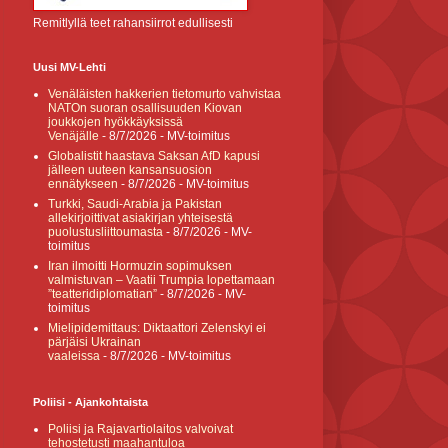
Remitlyllä teet rahansiirrot edullisesti
Uusi MV-Lehti
Venäläisten hakkerien tietomurto vahvistaa
NATOn suoran osallisuuden Kiovan
joukkojen hyökkäyksissä
Venäjälle
- 8/7/2026
- MV-toimitus
Globalistit haastava Saksan AfD kapusi
jälleen uuteen kansansuosion
ennätykseen
- 8/7/2026
- MV-toimitus
Turkki, Saudi-Arabia ja Pakistan
allekirjoittivat asiakirjan yhteisestä
puolustusliittoumasta
- 8/7/2026
- MV-
toimitus
Iran ilmoitti Hormuzin sopimuksen
valmistuvan – Vaatii Trumpia lopettamaan
”teatteridiplomatian”
- 8/7/2026
- MV-
toimitus
Mielipidemittaus: Diktaattori Zelenskyi ei
pärjäisi Ukrainan
vaaleissa
- 8/7/2026
- MV-toimitus
Poliisi - Ajankohtaista
Poliisi ja Rajavartiolaitos valvoivat
tehostetusti maahantuloa