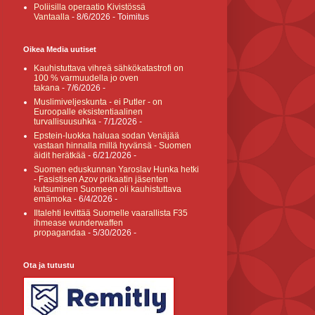
Poliisilla operaatio Kivistössä
Vantaalla
- 8/6/2026
- Toimitus
Oikea Media uutiset
Kauhistuttava vihreä sähkökatastrofi on
100 % varmuudella jo oven
takana
- 7/6/2026
-
Muslimiveljeskunta - ei Putler - on
Euroopalle eksistentiaalinen
turvallisuusuhka
- 7/1/2026
-
Epstein-luokka haluaa sodan Venäjää
vastaan hinnalla millä hyvänsä - Suomen
äidit herätkää
- 6/21/2026
-
Suomen eduskunnan Yaroslav Hunka hetki
- Fasistisen Azov prikaatin jäsenten
kutsuminen Suomeen oli kauhistuttava
emämoka
- 6/4/2026
-
Iltalehti levittää Suomelle vaarallista F35
ihmease wunderwaffen
propagandaa
- 5/30/2026
-
Ota ja tutustu