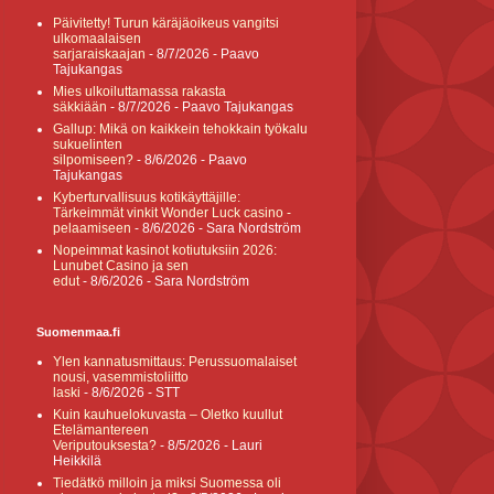
Päivitetty! Turun käräjäoikeus vangitsi
ulkomaalaisen
sarjaraiskaajan
- 8/7/2026
- Paavo
Tajukangas
Mies ulkoiluttamassa rakasta
säkkiään
- 8/7/2026
- Paavo Tajukangas
Gallup: Mikä on kaikkein tehokkain työkalu
sukuelinten
silpomiseen?
- 8/6/2026
- Paavo
Tajukangas
Kyberturvallisuus kotikäyttäjille:
Tärkeimmät vinkit Wonder Luck casino -
pelaamiseen
- 8/6/2026
- Sara Nordström
Nopeimmat kasinot kotiutuksiin 2026:
Lunubet Casino ja sen
edut
- 8/6/2026
- Sara Nordström
Suomenmaa.fi
Ylen kannatusmittaus: Perussuomalaiset
nousi, vasemmistoliitto
laski
- 8/6/2026
- STT
Kuin kauhuelokuvasta – Oletko kuullut
Etelämantereen
Veriputouksesta?
- 8/5/2026
- Lauri
Heikkilä
Tiedätkö milloin ja miksi Suomessa oli