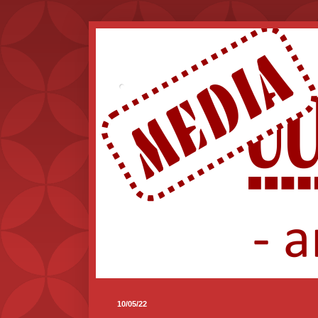
.
10/05/22