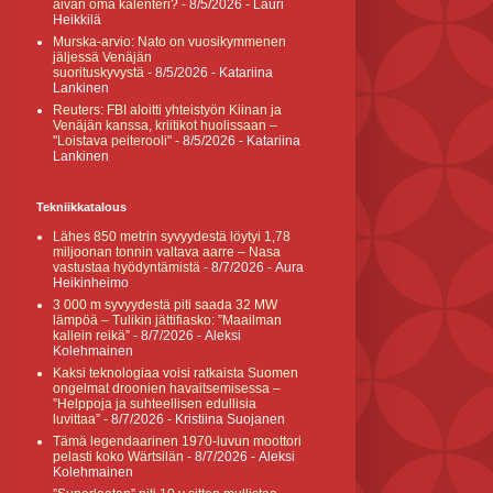
aivan oma kalenteri?
- 8/5/2026
- Lauri
Heikkilä
Murska-arvio: Nato on vuosikymmenen
jäljessä Venäjän
suorituskyvystä
- 8/5/2026
- Katariina
Lankinen
Reuters: FBI aloitti yhteistyön Kiinan ja
Venäjän kanssa, kriitikot huolissaan –
"Loistava peiterooli"
- 8/5/2026
- Katariina
Lankinen
Tekniikkatalous
Lähes 850 metrin syvyydestä löytyi 1,78
miljoonan tonnin valtava aarre – Nasa
vastustaa hyödyntämistä
- 8/7/2026
- Aura
Heikinheimo
3 000 m syvyydestä piti saada 32 MW
lämpöä – Tulikin jättifiasko: ”Maailman
kallein reikä”
- 8/7/2026
- Aleksi
Kolehmainen
Kaksi teknologiaa voisi ratkaista Suomen
ongelmat droonien havaitsemisessa –
”Helppoja ja suhteellisen edullisia
luvittaa”
- 8/7/2026
- Kristiina Suojanen
Tämä legendaarinen 1970-luvun moottori
pelasti koko Wärtsilän
- 8/7/2026
- Aleksi
Kolehmainen