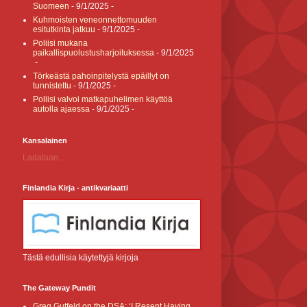
Suomeen
- 9/1/2025
-
Kuhmoisten veneonnettomuuden
esitutkinta jatkuu
- 9/1/2025
-
Poliisi mukana
paikallispuolustusharjoituksessa
- 9/1/2025
-
Törkeästä pahoinpitelystä epäillyt on
tunnistettu
- 9/1/2025
-
Poliisi valvoi matkapuhelimen käyttöä
autolla ajaessa
- 9/1/2025
-
Kansalainen
Ladataan...
Finlandia Kirja - antikvariaatti
Tästä edullisia käytettyjä kirjoja
The Gateway Pundit
Greg Gutfeld on the DSA: ‘I Resent Having