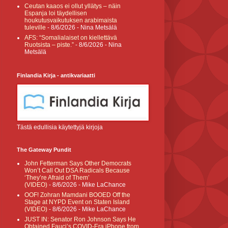
Ceutan kaaos ei ollut yllätys – näin
Espanja loi täydellisen
houkutusvaikutuksen arabimaista
tuleville
- 8/6/2026
- Nina Metsälä
AFS: “Somalialaiset on kiellettävä
Ruotsista – piste.”
- 8/6/2026
- Nina
Metsälä
Finlandia Kirja - antikvariaatti
Tästä edullisia käytettyjä kirjoja
The Gateway Pundit
John Fetterman Says Other Democrats
Won’t Call Out DSA Radicals Because
‘They’re Afraid of Them’
(VIDEO)
- 8/6/2026
- Mike LaChance
OOF! Zohran Mamdani BOOED Off the
Stage at NYPD Event on Staten Island
(VIDEO)
- 8/6/2026
- Mike LaChance
JUST IN: Senator Ron Johnson Says He
Obtained Fauci’s COVID-Era iPhone from