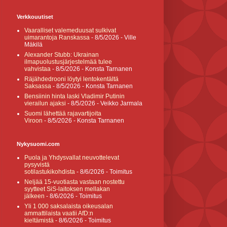
Verkkouutiset
Vaaralliset valemeduusat sulkivat
uimarantoja Ranskassa
- 8/5/2026
- Ville
Mäkilä
Alexander Stubb: Ukrainan
ilmapuolustusjärjestelmää tulee
vahvistaa
- 8/5/2026
- Konsta Tarnanen
Räjähdedrooni löytyi lentokentältä
Saksassa
- 8/5/2026
- Konsta Tarnanen
Bensiinin hinta laski Vladimir Putinin
vierailun ajaksi
- 8/5/2026
- Veikko Jarmala
Suomi lähettää rajavartijoita
Viroon
- 8/5/2026
- Konsta Tarnanen
Nykysuomi.com
Puola ja Yhdysvallat neuvottelevat
pysyvistä
sotilastukikohdista
- 8/6/2026
- Toimitus
Neljää 15-vuotiasta vastaan nostettu
syytteet SiS-laitoksen mellakan
jälkeen
- 8/6/2026
- Toimitus
Yli 1 000 saksalaista oikeusalan
ammattilaista vaatii AfD:n
kieltämistä
- 8/6/2026
- Toimitus