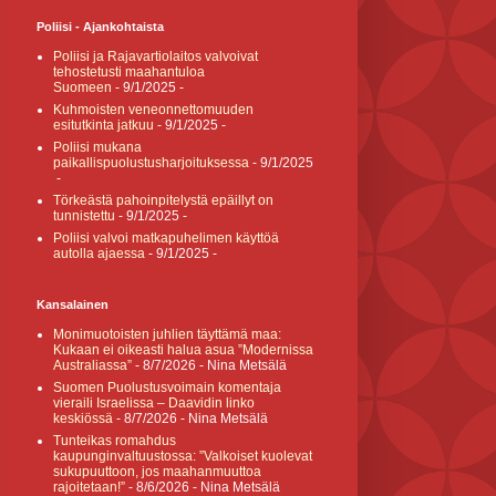
Poliisi - Ajankohtaista
Poliisi ja Rajavartiolaitos valvoivat
tehostetusti maahantuloa
Suomeen
- 9/1/2025
-
Kuhmoisten veneonnettomuuden
esitutkinta jatkuu
- 9/1/2025
-
Poliisi mukana
paikallispuolustusharjoituksessa
- 9/1/2025
-
Törkeästä pahoinpitelystä epäillyt on
tunnistettu
- 9/1/2025
-
Poliisi valvoi matkapuhelimen käyttöä
autolla ajaessa
- 9/1/2025
-
Kansalainen
Monimuotoisten juhlien täyttämä maa:
Kukaan ei oikeasti halua asua ”Modernissa
Australiassa”
- 8/7/2026
- Nina Metsälä
Suomen Puolustusvoimain komentaja
vieraili Israelissa – Daavidin linko
keskiössä
- 8/7/2026
- Nina Metsälä
Tunteikas romahdus
kaupunginvaltuustossa: ”Valkoiset kuolevat
sukupuuttoon, jos maahanmuuttoa
rajoitetaan!”
- 8/6/2026
- Nina Metsälä