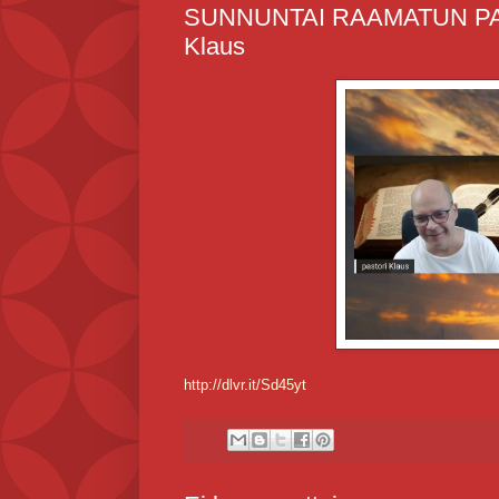
SUNNUNTAI RAAMATUN PARIS
Klaus
http://dlvr.it/Sd45yt