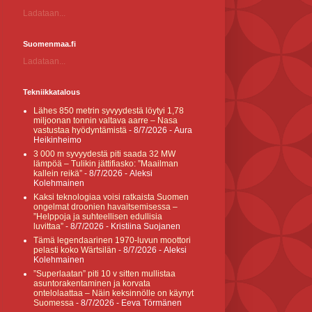
Ladataan...
Suomenmaa.fi
Ladataan...
Tekniikkatalous
Lähes 850 metrin syvyydestä löytyi 1,78
miljoonan tonnin valtava aarre – Nasa
vastustaa hyödyntämistä
- 8/7/2026
- Aura
Heikinheimo
3 000 m syvyydestä piti saada 32 MW
lämpöä – Tulikin jättifiasko: ”Maailman
kallein reikä”
- 8/7/2026
- Aleksi
Kolehmainen
Kaksi teknologiaa voisi ratkaista Suomen
ongelmat droonien havaitsemisessa –
”Helppoja ja suhteellisen edullisia
luvittaa”
- 8/7/2026
- Kristiina Suojanen
Tämä legendaarinen 1970-luvun moottori
pelasti koko Wärtsilän
- 8/7/2026
- Aleksi
Kolehmainen
”Superlaatan” piti 10 v sitten mullistaa
asuntorakentaminen ja korvata
ontelolaattaa – Näin keksinnölle on käynyt
Suomessa
- 8/7/2026
- Eeva Törmänen