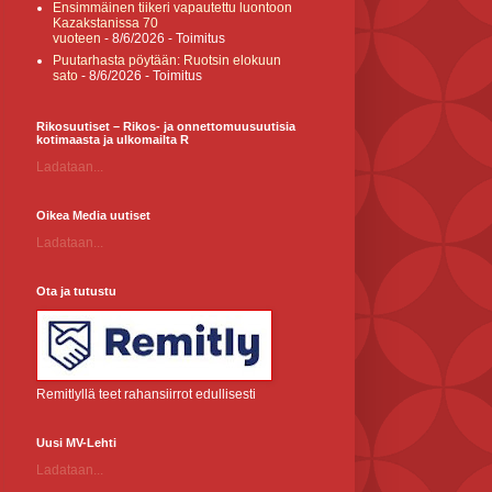
Ensimmäinen tiikeri vapautettu luontoon
Kazakstanissa 70
vuoteen
- 8/6/2026
- Toimitus
Puutarhasta pöytään: Ruotsin elokuun
sato
- 8/6/2026
- Toimitus
Rikosuutiset – Rikos- ja onnettomuusuutisia
kotimaasta ja ulkomailta R
Ladataan...
Oikea Media uutiset
Ladataan...
Ota ja tutustu
Remitlyllä teet rahansiirrot edullisesti
Uusi MV-Lehti
Ladataan...