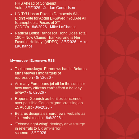
HHS Ahead of Contempt
Vote
- 8/6/2026
- Jordan Conradson
UNITY! Hasan Piker to Democrats Who
Didn’t Vote for Abdul El-Sayed: ‘You Are All
Islamophobic Pieces of S**t’
(VIDEO)
- 8/6/2026
- Mike LaChance
Radical Leftist Francesca Hong Does Total
180 – Now Claims Thanksgiving is Her
Favorite Holiday! (VIDEO)
- 8/6/2026
- Mike
LaChance
My-europe | Euronews RSS
Tsikhanouskaya: Euronews ban in Belarus
turns viewers into targets of
repression
- 8/7/2026
-
As many Europeans jet off for the summer,
how many citizens can't afford a holiday
away?
- 8/7/2026
-
Reports: Spanish authorities concerned
over possible Ceuta migrant crossing on
15 August
- 8/6/2026
-
Belarus designates Euronews’ website as
'extremist' media
- 8/6/2026
-
'Extreme right-wing' ideology drives surge
in referrals to UK anti-terror
scheme
- 8/6/2026
-