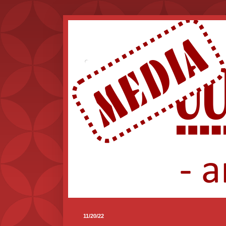
.
11/20/22