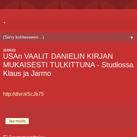
.
▼
11/06/22
USAn VAALIT DANIELIN KIRJAN
MUKAISESTI TULKITTUNA - Studiossa
Klaus ja Jarmo
http://dlvr.it/ScJb75
Jaa muille