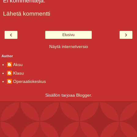
Ei kommentteja:
Lähetä kommentti
‹
›
Etusivu
Näytä internetversio
Author
Aksu
Klasu
Operaatiokeskus
Sisällön tarjoaa
Blogger
.