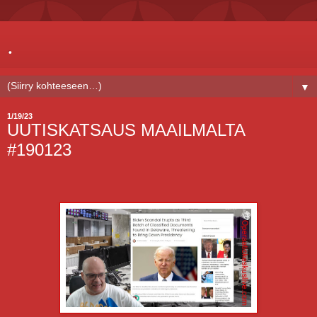
.
▼
1/19/23
UUTISKATSAUS MAAILMALTA
#190123