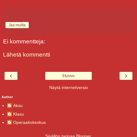
Jaa muille
Ei kommentteja:
Lähetä kommentti
‹
›
Etusivu
Näytä internetversio
Author
Aksu
Klasu
Operaatiokeskus
Sisällön tarjoaa
Blogger
.