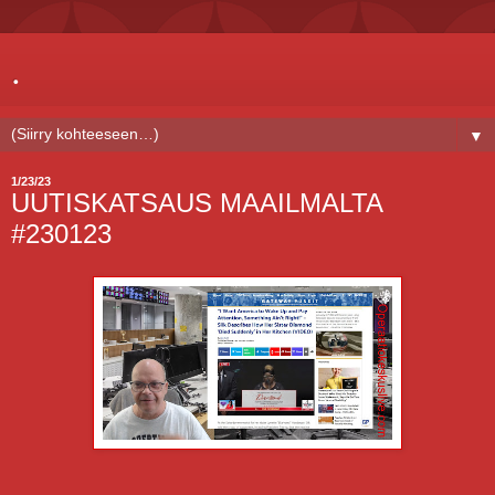
.
▼
1/23/23
UUTISKATSAUS MAAILMALTA
#230123