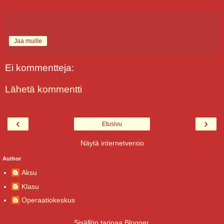
Jaa muille
Ei kommentteja:
Lähetä kommentti
‹
›
Etusivu
Näytä internetversio
Author
Aksu
Klasu
Operaatiokeskus
Sisällön tarjoaa
Blogger
.