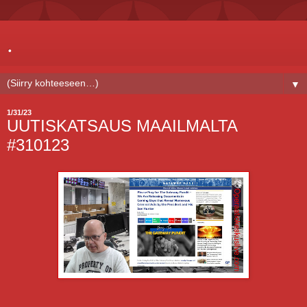
.
▼
1/31/23
UUTISKATSAUS MAAILMALTA
#310123