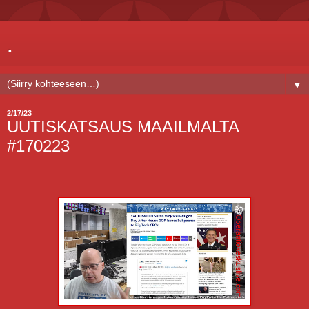
.
▼
2/17/23
UUTISKATSAUS MAAILMALTA
#170223