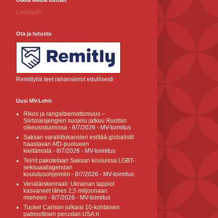
Oikea Media uutiset
Ladataan...
Ota ja tutustu
Remitlyllä teet rahansiirrot edullisesti
Uusi MV-Lehti
Rikos ja rangaitsemattomuus –
Siirtolaisjengien suojelu jatkuu Ruotsin
oikeusistuimissa
- 8/7/2026
- MV-toimitus
Saksan varaliittokansleri esittää globalistit
haastavan AfD-puolueen
kieltämistä
- 8/7/2026
- MV-toimitus
Teinit pakotetaan Saksan kouluissa LGBT-
seksuaaliagendan
koulutusohjelmiin
- 8/7/2026
- MV-toimitus
Venäläiskenraali: Ukrainan tappiot
kasvaneet lähes 2,5 miljoonaan
mieheen
- 8/7/2026
- MV-toimitus
Tucker Carlson julkaisi 10-kohtaisen
patrioottisen perustan USA:n