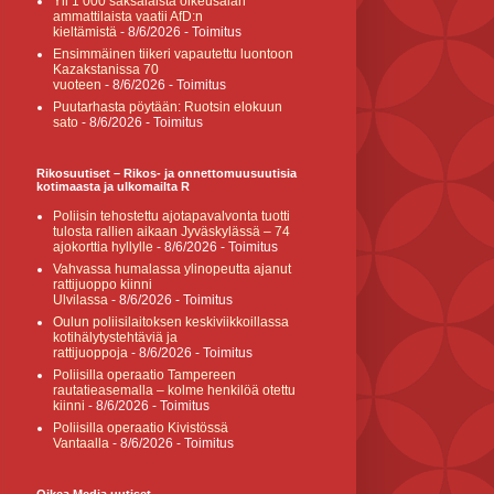
Yli 1 000 saksalaista oikeusalan
ammattilaista vaatii AfD:n
kieltämistä
- 8/6/2026
- Toimitus
Ensimmäinen tiikeri vapautettu luontoon
Kazakstanissa 70
vuoteen
- 8/6/2026
- Toimitus
Puutarhasta pöytään: Ruotsin elokuun
sato
- 8/6/2026
- Toimitus
Rikosuutiset – Rikos- ja onnettomuusuutisia
kotimaasta ja ulkomailta R
Poliisin tehostettu ajotapavalvonta tuotti
tulosta rallien aikaan Jyväskylässä – 74
ajokorttia hyllylle
- 8/6/2026
- Toimitus
Vahvassa humalassa ylinopeutta ajanut
rattijuoppo kiinni
Ulvilassa
- 8/6/2026
- Toimitus
Oulun poliisilaitoksen keskiviikkoillassa
kotihälytystehtäviä ja
rattijuoppoja
- 8/6/2026
- Toimitus
Poliisilla operaatio Tampereen
rautatieasemalla – kolme henkilöä otettu
kiinni
- 8/6/2026
- Toimitus
Poliisilla operaatio Kivistössä
Vantaalla
- 8/6/2026
- Toimitus