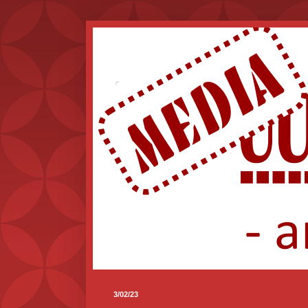
.
3/02/23