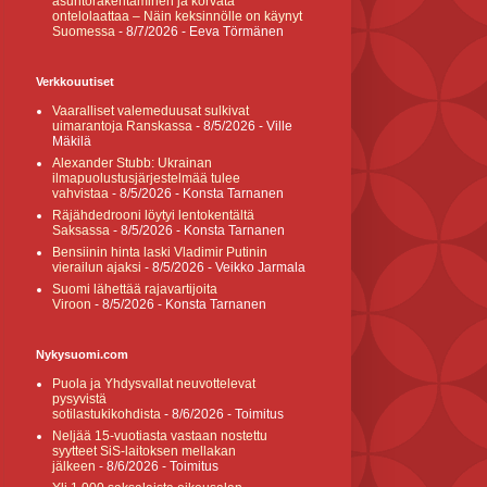
asuntorakentaminen ja korvata
ontelolaattaa – Näin keksinnölle on käynyt
Suomessa
- 8/7/2026
- Eeva Törmänen
Verkkouutiset
Vaaralliset valemeduusat sulkivat
uimarantoja Ranskassa
- 8/5/2026
- Ville
Mäkilä
Alexander Stubb: Ukrainan
ilmapuolustusjärjestelmää tulee
vahvistaa
- 8/5/2026
- Konsta Tarnanen
Räjähdedrooni löytyi lentokentältä
Saksassa
- 8/5/2026
- Konsta Tarnanen
Bensiinin hinta laski Vladimir Putinin
vierailun ajaksi
- 8/5/2026
- Veikko Jarmala
Suomi lähettää rajavartijoita
Viroon
- 8/5/2026
- Konsta Tarnanen
Nykysuomi.com
Puola ja Yhdysvallat neuvottelevat
pysyvistä
sotilastukikohdista
- 8/6/2026
- Toimitus
Neljää 15-vuotiasta vastaan nostettu
syytteet SiS-laitoksen mellakan
jälkeen
- 8/6/2026
- Toimitus