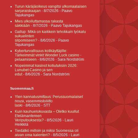
Turun käräjäoikeus vangitsi ulkomaalaisen
sarjaraiskaajan
- 8/7/2026
- Paavo
Tajukangas
Mies ulkoiluttamassa rakasta
säkkiään
- 8/7/2026
- Paavo Tajukangas
Gallup: Mikä on kaikkein tehokkain työkalu
sukuelinten
silpomiseen?
- 8/6/2026
- Paavo
Tajukangas
Kyberturvallisuus kotikäyttäjille:
Tärkeimmät vinkit Wonder Luck casino -
pelaamiseen
- 8/6/2026
- Sara Nordström
Nopeimmat kasinot kotiutuksiin 2026:
Lunubet Casino ja sen
edut
- 8/6/2026
- Sara Nordström
Suomenmaa.fi
Ylen kannatusmittaus: Perussuomalaiset
nousi, vasemmistoliitto
laski
- 8/6/2026
- STT
Kuin kauhuelokuvasta – Oletko kuullut
Etelämantereen
Veriputouksesta?
- 8/5/2026
- Lauri
Heikkilä
Tiedätkö milloin ja miksi Suomessa oli
aivan oma kalenteri?
- 8/5/2026
- Lauri