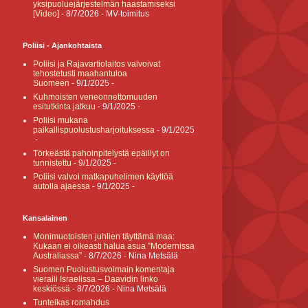
yksipuoluejärjestelmän haastamiseksi
[Video]
- 8/7/2026
- MV-toimitus
Poliisi - Ajankohtaista
Poliisi ja Rajavartiolaitos valvoivat
tehostetusti maahantuloa
Suomeen
- 9/1/2025
-
Kuhmoisten veneonnettomuuden
esitutkinta jatkuu
- 9/1/2025
-
Poliisi mukana
paikallispuolustusharjoituksessa
- 9/1/2025
-
Törkeästä pahoinpitelystä epäillyt on
tunnistettu
- 9/1/2025
-
Poliisi valvoi matkapuhelimen käyttöä
autolla ajaessa
- 9/1/2025
-
Kansalainen
Monimuotoisten juhlien täyttämä maa:
Kukaan ei oikeasti halua asua ”Modernissa
Australiassa”
- 8/7/2026
- Nina Metsälä
Suomen Puolustusvoimain komentaja
vieraili Israelissa – Daavidin linko
keskiössä
- 8/7/2026
- Nina Metsälä
Tunteikas romahdus