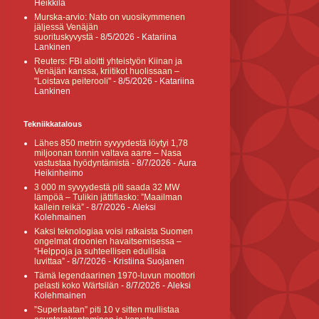
Heikkilä
Murska-arvio: Nato on vuosikymmenen
jäljessä Venäjän
suorituskyvystä
- 8/5/2026
- Katariina
Lankinen
Reuters: FBI aloitti yhteistyön Kiinan ja
Venäjän kanssa, kriitikot huolissaan –
"Loistava peiterooli"
- 8/5/2026
- Katariina
Lankinen
Tekniikkatalous
Lähes 850 metrin syvyydestä löytyi 1,78
miljoonan tonnin valtava aarre – Nasa
vastustaa hyödyntämistä
- 8/7/2026
- Aura
Heikinheimo
3 000 m syvyydestä piti saada 32 MW
lämpöä – Tulikin jättifiasko: ”Maailman
kallein reikä”
- 8/7/2026
- Aleksi
Kolehmainen
Kaksi teknologiaa voisi ratkaista Suomen
ongelmat droonien havaitsemisessa –
”Helppoja ja suhteellisen edullisia
luvittaa”
- 8/7/2026
- Kristiina Suojanen
Tämä legendaarinen 1970-luvun moottori
pelasti koko Wärtsilän
- 8/7/2026
- Aleksi
Kolehmainen
”Superlaatan” piti 10 v sitten mullistaa