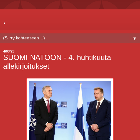
.
▼
4/03/23
SUOMI NATOON - 4. huhtikuuta
allekirjoitukset