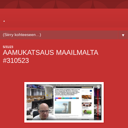
.
▼
5/31/23
AAMUKATSAUS MAAILMALTA
#310523