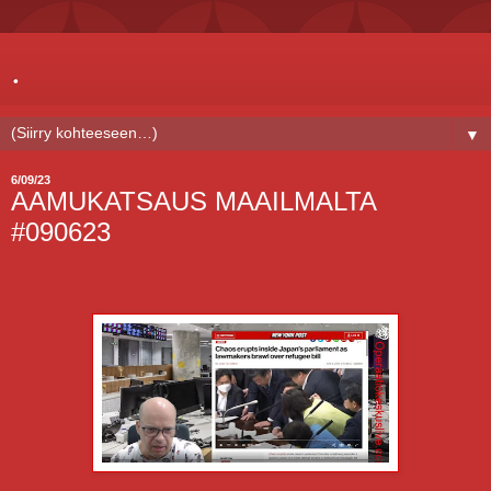
.
▼
6/09/23
AAMUKATSAUS MAAILMALTA
#090623