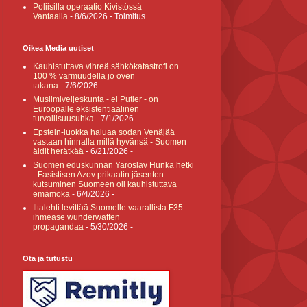
Poliisilla operaatio Kivistössä
Vantaalla
- 8/6/2026
- Toimitus
Oikea Media uutiset
Kauhistuttava vihreä sähkökatastrofi on
100 % varmuudella jo oven
takana
- 7/6/2026
-
Muslimiveljeskunta - ei Putler - on
Euroopalle eksistentiaalinen
turvallisuusuhka
- 7/1/2026
-
Epstein-luokka haluaa sodan Venäjää
vastaan hinnalla millä hyvänsä - Suomen
äidit herätkää
- 6/21/2026
-
Suomen eduskunnan Yaroslav Hunka hetki
- Fasistisen Azov prikaatin jäsenten
kutsuminen Suomeen oli kauhistuttava
emämoka
- 6/4/2026
-
Iltalehti levittää Suomelle vaarallista F35
ihmease wunderwaffen
propagandaa
- 5/30/2026
-
Ota ja tutustu