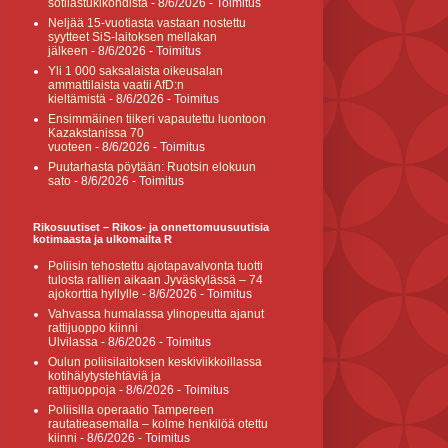
sotilastukikohdista
- 8/6/2026
- Toimitus
Neljää 15-vuotiasta vastaan nostettu
syytteet SiS-laitoksen mellakan
jälkeen
- 8/6/2026
- Toimitus
Yli 1 000 saksalaista oikeusalan
ammattilaista vaatii AfD:n
kieltämistä
- 8/6/2026
- Toimitus
Ensimmäinen tiikeri vapautettu luontoon
Kazakstanissa 70
vuoteen
- 8/6/2026
- Toimitus
Puutarhasta pöytään: Ruotsin elokuun
sato
- 8/6/2026
- Toimitus
Rikosuutiset – Rikos- ja onnettomuusuutisia
kotimaasta ja ulkomailta R
Poliisin tehostettu ajotapavalvonta tuotti
tulosta rallien aikaan Jyväskylässä – 74
ajokorttia hyllylle
- 8/6/2026
- Toimitus
Vahvassa humalassa ylinopeutta ajanut
rattijuoppo kiinni
Ulvilassa
- 8/6/2026
- Toimitus
Oulun poliisilaitoksen keskiviikkoillassa
kotihälytystehtäviä ja
rattijuoppoja
- 8/6/2026
- Toimitus
Poliisilla operaatio Tampereen
rautatieasemalla – kolme henkilöä otettu
kiinni
- 8/6/2026
- Toimitus