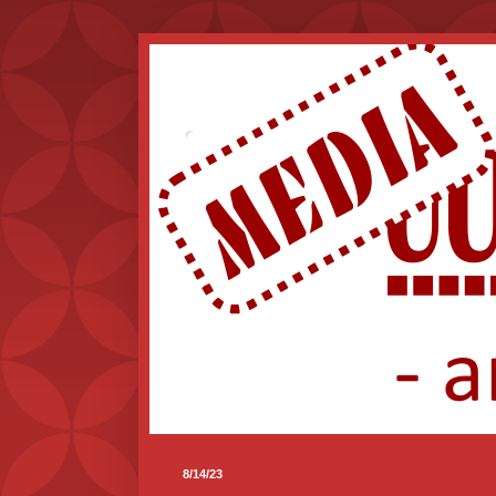
.
8/14/23