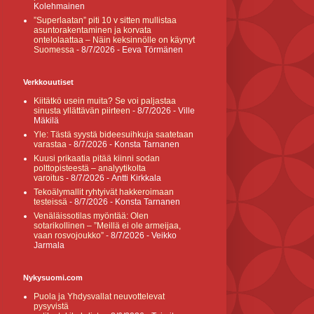
Kolehmainen
”Superlaatan” piti 10 v sitten mullistaa
asuntorakentaminen ja korvata
ontelolaattaa – Näin keksinnölle on käynyt
Suomessa
- 8/7/2026
- Eeva Törmänen
Verkkouutiset
Kiitätkö usein muita? Se voi paljastaa
sinusta yllättävän piirteen
- 8/7/2026
- Ville
Mäkilä
Yle: Tästä syystä bideesuihkuja saatetaan
varastaa
- 8/7/2026
- Konsta Tarnanen
Kuusi prikaatia pitää kiinni sodan
polttopisteestä – analyytikolta
varoitus
- 8/7/2026
- Antti Kirkkala
Tekoälymallit ryhtyivät hakkeroimaan
testeissä
- 8/7/2026
- Konsta Tarnanen
Venäläissotilas myöntää: Olen
sotarikollinen – ”Meillä ei ole armeijaa,
vaan rosvojoukko”
- 8/7/2026
- Veikko
Jarmala
Nykysuomi.com
Puola ja Yhdysvallat neuvottelevat
pysyvistä