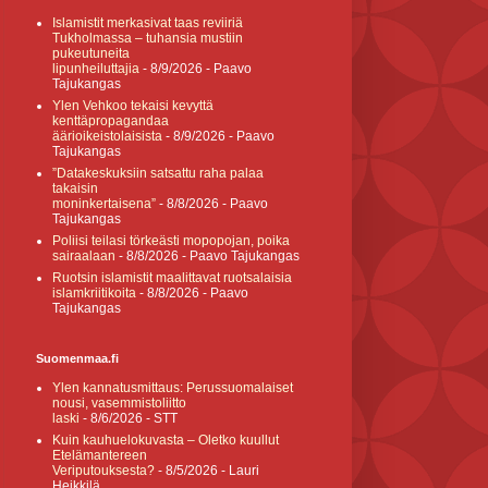
Islamistit merkasivat taas reviiriä
Tukholmassa – tuhansia mustiin
pukeutuneita
lipunheiluttajia
- 8/9/2026
- Paavo
Tajukangas
Ylen Vehkoo tekaisi kevyttä
kenttäpropagandaa
äärioikeistolaisista
- 8/9/2026
- Paavo
Tajukangas
”Datakeskuksiin satsattu raha palaa
takaisin
moninkertaisena”
- 8/8/2026
- Paavo
Tajukangas
Poliisi teilasi törkeästi mopopojan, poika
sairaalaan
- 8/8/2026
- Paavo Tajukangas
Ruotsin islamistit maalittavat ruotsalaisia
islamkriitikoita
- 8/8/2026
- Paavo
Tajukangas
Suomenmaa.fi
Ylen kannatusmittaus: Perussuomalaiset
nousi, vasemmistoliitto
laski
- 8/6/2026
- STT
Kuin kauhuelokuvasta – Oletko kuullut
Etelämantereen
Veriputouksesta?
- 8/5/2026
- Lauri
Heikkilä