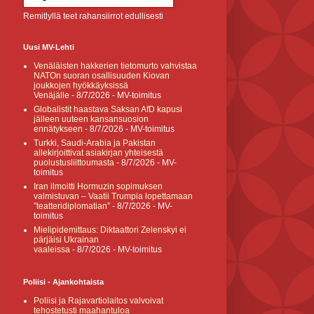
Remitlyllä teet rahansiirrot edullisesti
Uusi MV-Lehti
Venäläisten hakkerien tietomurto vahvistaa
NATOn suoran osallisuuden Kiovan
joukkojen hyökkäyksissä
Venäjälle
- 8/7/2026
- MV-toimitus
Globalistit haastava Saksan AfD kapusi
jälleen uuteen kansansuosion
ennätykseen
- 8/7/2026
- MV-toimitus
Turkki, Saudi-Arabia ja Pakistan
allekirjoittivat asiakirjan yhteisestä
puolustusliittoumasta
- 8/7/2026
- MV-
toimitus
Iran ilmoitti Hormuzin sopimuksen
valmistuvan – Vaatii Trumpia lopettamaan
”teatteridiplomatian”
- 8/7/2026
- MV-
toimitus
Mielipidemittaus: Diktaattori Zelenskyi ei
pärjäisi Ukrainan
vaaleissa
- 8/7/2026
- MV-toimitus
Poliisi - Ajankohtaista
Poliisi ja Rajavartiolaitos valvoivat
tehostetusti maahantuloa