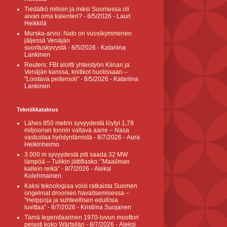
Tiedätkö milloin ja miksi Suomessa oli
aivan oma kalenteri?
- 8/5/2026
- Lauri
Heikkilä
Murska-arvio: Nato on vuosikymmenen
jäljessä Venäjän
suorituskyvystä
- 8/5/2026
- Katariina
Lankinen
Reuters: FBI aloitti yhteistyön Kiinan ja
Venäjän kanssa, kriitikot huolissaan –
"Loistava peiterooli"
- 8/5/2026
- Katariina
Lankinen
Tekniikkatalous
Lähes 850 metrin syvyydestä löytyi 1,78
miljoonan tonnin valtava aarre – Nasa
vastustaa hyödyntämistä
- 8/7/2026
- Aura
Heikinheimo
3 000 m syvyydestä piti saada 32 MW
lämpöä – Tulikin jättifiasko: ”Maailman
kallein reikä”
- 8/7/2026
- Aleksi
Kolehmainen
Kaksi teknologiaa voisi ratkaista Suomen
ongelmat droonien havaitsemisessa –
”Helppoja ja suhteellisen edullisia
luvittaa”
- 8/7/2026
- Kristiina Suojanen
Tämä legendaarinen 1970-luvun moottori
pelasti koko Wärtsilän
- 8/7/2026
- Aleksi