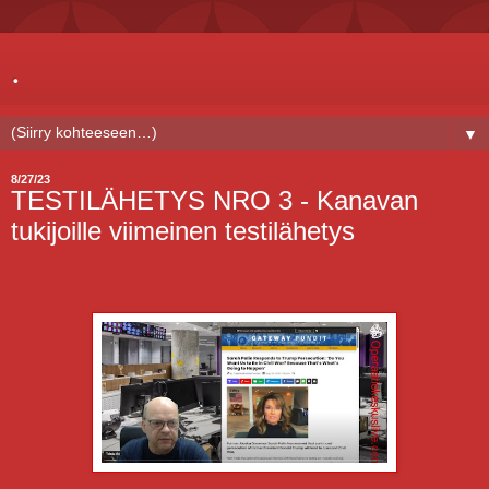
.
▼
8/27/23
TESTILÄHETYS NRO 3 - Kanavan
tukijoille viimeinen testilähetys