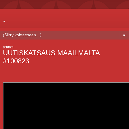
.
▼
8/10/23
UUTISKATSAUS MAAILMALTA
#100823