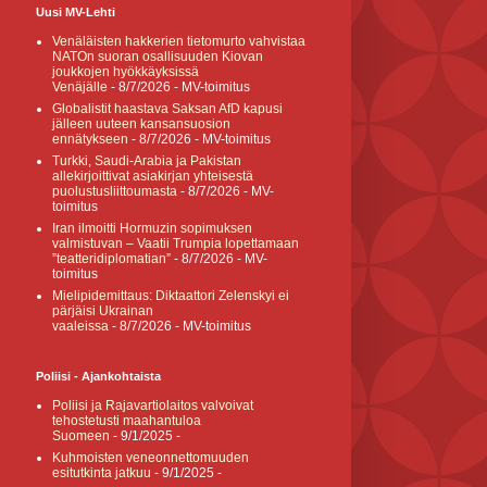
Uusi MV-Lehti
Venäläisten hakkerien tietomurto vahvistaa
NATOn suoran osallisuuden Kiovan
joukkojen hyökkäyksissä
Venäjälle
- 8/7/2026
- MV-toimitus
Globalistit haastava Saksan AfD kapusi
jälleen uuteen kansansuosion
ennätykseen
- 8/7/2026
- MV-toimitus
Turkki, Saudi-Arabia ja Pakistan
allekirjoittivat asiakirjan yhteisestä
puolustusliittoumasta
- 8/7/2026
- MV-
toimitus
Iran ilmoitti Hormuzin sopimuksen
valmistuvan – Vaatii Trumpia lopettamaan
”teatteridiplomatian”
- 8/7/2026
- MV-
toimitus
Mielipidemittaus: Diktaattori Zelenskyi ei
pärjäisi Ukrainan
vaaleissa
- 8/7/2026
- MV-toimitus
Poliisi - Ajankohtaista
Poliisi ja Rajavartiolaitos valvoivat
tehostetusti maahantuloa
Suomeen
- 9/1/2025
-
Kuhmoisten veneonnettomuuden
esitutkinta jatkuu
- 9/1/2025
-