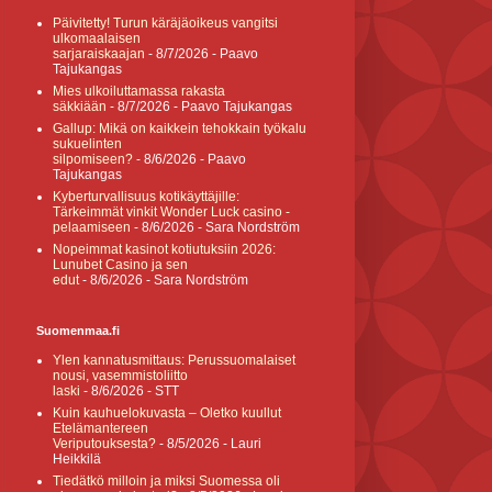
Päivitetty! Turun käräjäoikeus vangitsi
ulkomaalaisen
sarjaraiskaajan
- 8/7/2026
- Paavo
Tajukangas
Mies ulkoiluttamassa rakasta
säkkiään
- 8/7/2026
- Paavo Tajukangas
Gallup: Mikä on kaikkein tehokkain työkalu
sukuelinten
silpomiseen?
- 8/6/2026
- Paavo
Tajukangas
Kyberturvallisuus kotikäyttäjille:
Tärkeimmät vinkit Wonder Luck casino -
pelaamiseen
- 8/6/2026
- Sara Nordström
Nopeimmat kasinot kotiutuksiin 2026:
Lunubet Casino ja sen
edut
- 8/6/2026
- Sara Nordström
Suomenmaa.fi
Ylen kannatusmittaus: Perussuomalaiset
nousi, vasemmistoliitto
laski
- 8/6/2026
- STT
Kuin kauhuelokuvasta – Oletko kuullut
Etelämantereen
Veriputouksesta?
- 8/5/2026
- Lauri
Heikkilä
Tiedätkö milloin ja miksi Suomessa oli