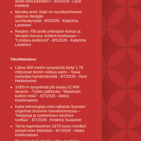
aivan oma kalenteri?
- 8/5/2026
- Lauri
Heikkilä
Murska-arvio: Nato on vuosikymmenen
jäljessä Venäjän
suorituskyvystä
- 8/5/2026
- Katariina
Lankinen
Reuters: FBI aloitti yhteistyön Kiinan ja
Venäjän kanssa, kriitikot huolissaan –
"Loistava peiterooli"
- 8/5/2026
- Katariina
Lankinen
Tekniikkatalous
Lähes 850 metrin syvyydestä löytyi 1,78
miljoonan tonnin valtava aarre – Nasa
vastustaa hyödyntämistä
- 8/7/2026
- Aura
Heikinheimo
3 000 m syvyydestä piti saada 32 MW
lämpöä – Tulikin jättifiasko: ”Maailman
kallein reikä”
- 8/7/2026
- Aleksi
Kolehmainen
Kaksi teknologiaa voisi ratkaista Suomen
ongelmat droonien havaitsemisessa –
”Helppoja ja suhteellisen edullisia
luvittaa”
- 8/7/2026
- Kristiina Suojanen
Tämä legendaarinen 1970-luvun moottori
pelasti koko Wärtsilän
- 8/7/2026
- Aleksi
Kolehmainen