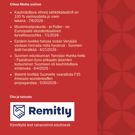
Oikea Media uutiset
Kauhistuttava vihreä sähkökatastrofi on
100 % varmuudella jo oven
takana
- 7/6/2026
-
Muslimiveljeskunta - ei Putler - on
Euroopalle eksistentiaalinen
turvallisuusuhka
- 7/1/2026
-
Epstein-luokka haluaa sodan Venäjää
vastaan hinnalla millä hyvänsä - Suomen
äidit herätkää
- 6/21/2026
-
Suomen eduskunnan Yaroslav Hunka hetki
- Fasistisen Azov prikaatin jäsenten
kutsuminen Suomeen oli kauhistuttava
emämoka
- 6/4/2026
-
Iltalehti levittää Suomelle vaarallista F35
ihmease wunderwaffen
propagandaa
- 5/30/2026
-
Ota ja tutustu
Remitlyllä teet rahansiirrot edullisesti