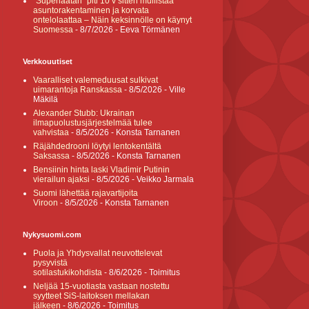
”Superlaatan” piti 10 v sitten mullistaa
asuntorakentaminen ja korvata
ontelolaattaa – Näin keksinnölle on käynyt
Suomessa
- 8/7/2026
- Eeva Törmänen
Verkkouutiset
Vaaralliset valemeduusat sulkivat
uimarantoja Ranskassa
- 8/5/2026
- Ville
Mäkilä
Alexander Stubb: Ukrainan
ilmapuolustusjärjestelmää tulee
vahvistaa
- 8/5/2026
- Konsta Tarnanen
Räjähdedrooni löytyi lentokentältä
Saksassa
- 8/5/2026
- Konsta Tarnanen
Bensiinin hinta laski Vladimir Putinin
vierailun ajaksi
- 8/5/2026
- Veikko Jarmala
Suomi lähettää rajavartijoita
Viroon
- 8/5/2026
- Konsta Tarnanen
Nykysuomi.com
Puola ja Yhdysvallat neuvottelevat
pysyvistä
sotilastukikohdista
- 8/6/2026
- Toimitus
Neljää 15-vuotiasta vastaan nostettu
syytteet SiS-laitoksen mellakan
jälkeen
- 8/6/2026
- Toimitus