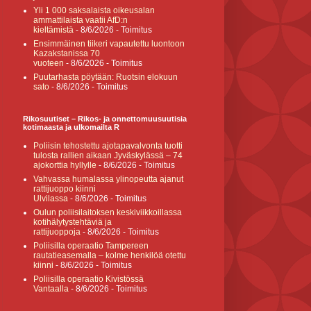
Yli 1 000 saksalaista oikeusalan
ammattilaista vaatii AfD:n
kieltämistä
- 8/6/2026
- Toimitus
Ensimmäinen tiikeri vapautettu luontoon
Kazakstanissa 70
vuoteen
- 8/6/2026
- Toimitus
Puutarhasta pöytään: Ruotsin elokuun
sato
- 8/6/2026
- Toimitus
Rikosuutiset – Rikos- ja onnettomuusuutisia
kotimaasta ja ulkomailta R
Poliisin tehostettu ajotapavalvonta tuotti
tulosta rallien aikaan Jyväskylässä – 74
ajokorttia hyllylle
- 8/6/2026
- Toimitus
Vahvassa humalassa ylinopeutta ajanut
rattijuoppo kiinni
Ulvilassa
- 8/6/2026
- Toimitus
Oulun poliisilaitoksen keskiviikkoillassa
kotihälytystehtäviä ja
rattijuoppoja
- 8/6/2026
- Toimitus
Poliisilla operaatio Tampereen
rautatieasemalla – kolme henkilöä otettu
kiinni
- 8/6/2026
- Toimitus
Poliisilla operaatio Kivistössä
Vantaalla
- 8/6/2026
- Toimitus