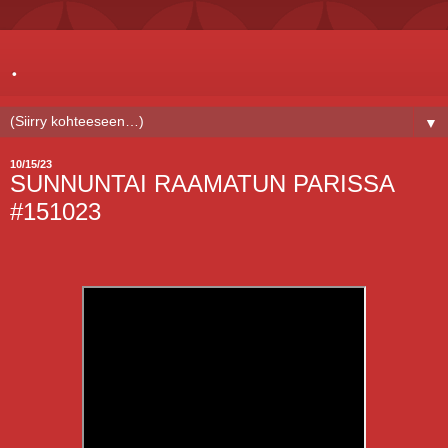
.
▼
10/15/23
SUNNUNTAI RAAMATUN PARISSA
#151023