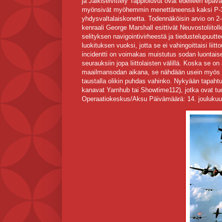
ja Jälkiselvittely Tappioluvut ovat edelleen epä
myönsivät myöhemmin menettäneensä kaksi P-38-
yhdysvaltalaiskonetta. Todennäköisin arvio on 2–
kenraali George Marshall esittivät Neuvostoliitol
selityksen navigointivirheestä ja tiedustelupuutt
luokituksen vuoksi, jotta se ei vahingoittaisi lii
incidentti on voimakas muistutus sodan luontaises
seurauksiin jopa liittolaisten välillä. Koska se on
maailmansodan aikana, se nähdään usein myös j
taustalla olikin puhdas vahinko. Nykyään tapaht
kanavat Yarnhub tai Showtime112), jotka ovat tuon
Operaatiokeskus/Aksu Päivämäärä: 14. joulukuu