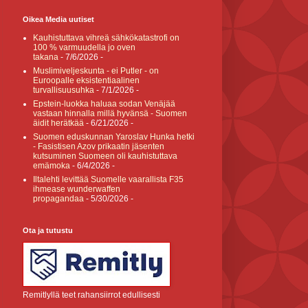
Oikea Media uutiset
Kauhistuttava vihreä sähkökatastrofi on
100 % varmuudella jo oven
takana
- 7/6/2026
-
Muslimiveljeskunta - ei Putler - on
Euroopalle eksistentiaalinen
turvallisuusuhka
- 7/1/2026
-
Epstein-luokka haluaa sodan Venäjää
vastaan hinnalla millä hyvänsä - Suomen
äidit herätkää
- 6/21/2026
-
Suomen eduskunnan Yaroslav Hunka hetki
- Fasistisen Azov prikaatin jäsenten
kutsuminen Suomeen oli kauhistuttava
emämoka
- 6/4/2026
-
Iltalehti levittää Suomelle vaarallista F35
ihmease wunderwaffen
propagandaa
- 5/30/2026
-
Ota ja tutustu
Remitlyllä teet rahansiirrot edullisesti