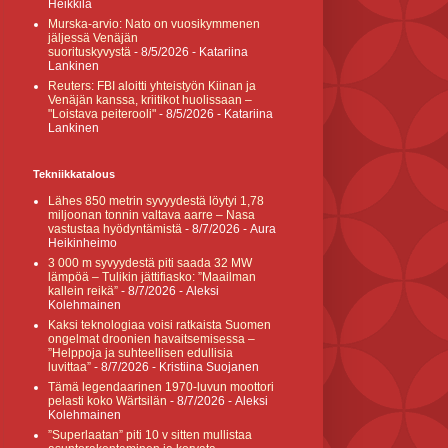
Heikkilä
Murska-arvio: Nato on vuosikymmenen
jäljessä Venäjän
suorituskyvystä
- 8/5/2026
- Katariina
Lankinen
Reuters: FBI aloitti yhteistyön Kiinan ja
Venäjän kanssa, kriitikot huolissaan –
"Loistava peiterooli"
- 8/5/2026
- Katariina
Lankinen
Tekniikkatalous
Lähes 850 metrin syvyydestä löytyi 1,78
miljoonan tonnin valtava aarre – Nasa
vastustaa hyödyntämistä
- 8/7/2026
- Aura
Heikinheimo
3 000 m syvyydestä piti saada 32 MW
lämpöä – Tulikin jättifiasko: ”Maailman
kallein reikä”
- 8/7/2026
- Aleksi
Kolehmainen
Kaksi teknologiaa voisi ratkaista Suomen
ongelmat droonien havaitsemisessa –
”Helppoja ja suhteellisen edullisia
luvittaa”
- 8/7/2026
- Kristiina Suojanen
Tämä legendaarinen 1970-luvun moottori
pelasti koko Wärtsilän
- 8/7/2026
- Aleksi
Kolehmainen
”Superlaatan” piti 10 v sitten mullistaa