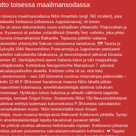
enotto toisessa maailmansodassa
to toisessa maailmansodassa Nišin ilmaottelu (engl. Niš incident), joka
alueilla Serbiassa (silloisessa Jugoslaviassa), oli toisen
Se on ainoa dokumentoitu suora sotilaallinen yhteenotto Yhdysvaltain ja
. Kyseessä oli puhdas ystävällistuli (friendly fire) -vahinko, joka johtui
tuvista rintamalinjoista Balkanilla. Tapausta pidettiin salassa
toutuneiden yhteistyötä Saksan vastaisessa taistelussa. 🗺️ Tausta ja
ksyllä 1944 Neuvostoliiton Puna-armeija ja Jugoslavian partisaanit
tettiin saksalaisilta lokakuussa, ja neuvostojoukot jatkoivat kiivasta
imien 82. hävittäjäryhmä operoi Italiasta käsin ja tuki maajoukkoja
vittäjäkoneita. Kohtalokas Navigointivirhe Marraskuun 7. päivänä
alaisjoukkoihin alueella. Kriittinen virhe oli se, että tieto
etenemisestä – noin 100 kilometriä sovittua rintamalinjaa pidemmälle –
kello 12:40 P-38-koneet havaitsivat maassa Nišin lähellä pitkän
avoimien kolonnassa, amerikkalaislentäjät aloittivat tulituksen.
visioonaan. Hyökkäys tuhosi kalustoa ja aiheutti välittömiä tappioita
taja, kenraali Grigori Kotov. Ilmataistelu Nišin Yllä Neuvostoliittolaiset
aattoivat erehtyä luulemaan kaksirunkoisia P-38-koneita saksalaisiksi
i samankaltainen muoto. Nišin lentokentältä nousi ilmaan
ävittäjiä, muun muassa lentäjä-ässä Aleksandr Koldunovin johdolla. Syntyi
un amerikkalaislentäjät lopulta havaitsivat punaiset tähdet
he yrittivät osoittaa aikeensa heiluttamalla siipiään. Koldunovin johtamat
istelua uskoen joutuneensa saksalaisprovokaation kohteeksi. 💔 Tappiot