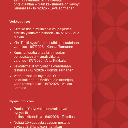
asuntorakentaminen ja korvata
ontelolaattaa – Näin keksinnölle on käynyt
Suomessa
- 8/7/2026
- Eeva Törmänen
Verkkouutiset
Kiitätkö usein muita? Se voi paljastaa
sinusta yllättävän piirteen
- 8/7/2026
- Ville
Mäkilä
Yle: Tästä syystä bideesuihkuja saatetaan
varastaa
- 8/7/2026
- Konsta Tarnanen
Kuusi prikaatia pitää kiinni sodan
polttopisteestä – analyytikolta
varoitus
- 8/7/2026
- Antti Kirkkala
Tekoälymallit ryhtyivät hakkeroimaan
testeissä
- 8/7/2026
- Konsta Tarnanen
Venäläissotilas myöntää: Olen
sotarikollinen – ”Meillä ei ole armeijaa,
vaan rosvojoukko”
- 8/7/2026
- Veikko
Jarmala
Nykysuomi.com
Puola ja Yhdysvallat neuvottelevat
pysyvistä
sotilastukikohdista
- 8/6/2026
- Toimitus
Neljää 15-vuotiasta vastaan nostettu
syytteet SiS-laitoksen mellakan