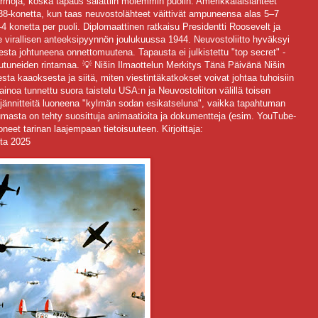
varmoja, koska tapaus salattiin molemmin puolin: Amerikkalaislähteet
konetta, kun taas neuvostolähteet väittivät ampuneensa alas 5–7
4 konetta per puoli. Diplomaattinen ratkaisu Presidentti Roosevelt ja
le virallisen anteeksipyynnön joulukuussa 1944. Neuvostoliitto hyväksyi
eesta johtuneena onnettomuutena. Tapausta ei julkistettu "top secret" -
ttoutuneiden rintamaa. 💡 Nišin Ilmaottelun Merkitys Tänä Päivänä Nišin
ta kaaoksesta ja siitä, miten viestintäkatkokset voivat johtaa tuhoisiin
 ainoa tunnettu suora taistelu USA:n ja Neuvostoliiton välillä toisen
ännitteitä luoneena "kylmän sodan esikatseluna", vaikka tapahtuman
umasta on tehty suosittuja animaatioita ja dokumentteja (esim. YouTube-
eet tarinan laajempaan tietoisuuteen. Kirjoittaja:
ta 2025