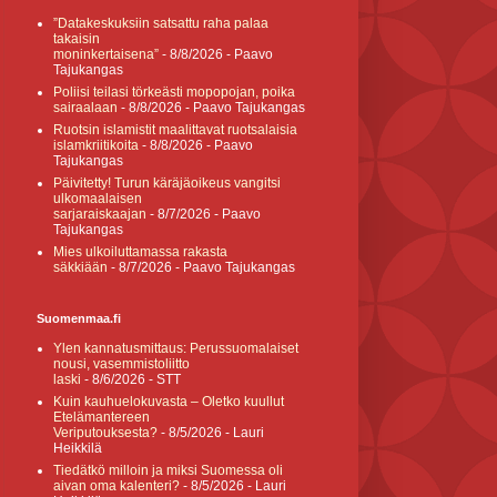
”Datakeskuksiin satsattu raha palaa
takaisin
moninkertaisena”
- 8/8/2026
- Paavo
Tajukangas
Poliisi teilasi törkeästi mopopojan, poika
sairaalaan
- 8/8/2026
- Paavo Tajukangas
Ruotsin islamistit maalittavat ruotsalaisia
islamkriitikoita
- 8/8/2026
- Paavo
Tajukangas
Päivitetty! Turun käräjäoikeus vangitsi
ulkomaalaisen
sarjaraiskaajan
- 8/7/2026
- Paavo
Tajukangas
Mies ulkoiluttamassa rakasta
säkkiään
- 8/7/2026
- Paavo Tajukangas
Suomenmaa.fi
Ylen kannatusmittaus: Perussuomalaiset
nousi, vasemmistoliitto
laski
- 8/6/2026
- STT
Kuin kauhuelokuvasta – Oletko kuullut
Etelämantereen
Veriputouksesta?
- 8/5/2026
- Lauri
Heikkilä
Tiedätkö milloin ja miksi Suomessa oli
aivan oma kalenteri?
- 8/5/2026
- Lauri