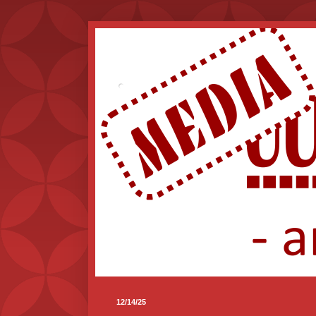
.
12/14/25