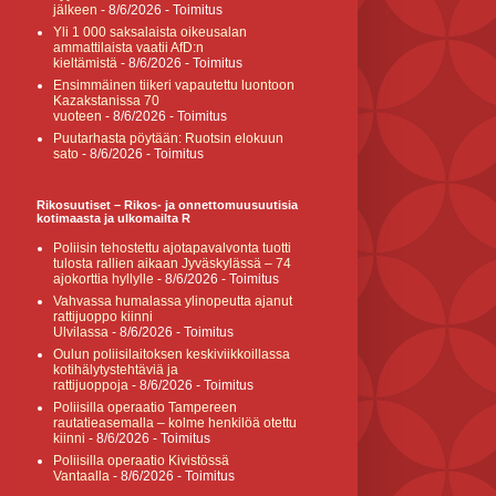
jälkeen
- 8/6/2026
- Toimitus
Yli 1 000 saksalaista oikeusalan
ammattilaista vaatii AfD:n
kieltämistä
- 8/6/2026
- Toimitus
Ensimmäinen tiikeri vapautettu luontoon
Kazakstanissa 70
vuoteen
- 8/6/2026
- Toimitus
Puutarhasta pöytään: Ruotsin elokuun
sato
- 8/6/2026
- Toimitus
Rikosuutiset – Rikos- ja onnettomuusuutisia
kotimaasta ja ulkomailta R
Poliisin tehostettu ajotapavalvonta tuotti
tulosta rallien aikaan Jyväskylässä – 74
ajokorttia hyllylle
- 8/6/2026
- Toimitus
Vahvassa humalassa ylinopeutta ajanut
rattijuoppo kiinni
Ulvilassa
- 8/6/2026
- Toimitus
Oulun poliisilaitoksen keskiviikkoillassa
kotihälytystehtäviä ja
rattijuoppoja
- 8/6/2026
- Toimitus
Poliisilla operaatio Tampereen
rautatieasemalla – kolme henkilöä otettu
kiinni
- 8/6/2026
- Toimitus
Poliisilla operaatio Kivistössä
Vantaalla
- 8/6/2026
- Toimitus