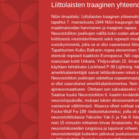
Liittolaisten traaginen yhte
Nišin ilmaottelu: Liittolaisten traaginen yhteenot
tapahtui 7. marraskuuta 1944 Nišin kaupungin lähi
maailmansodan harvinainen ja traaginen tapaus. 
Neuvostoliiton joukkojen välillä koko sodan aikana
kriittisestä viestintävirheestä sekä nopeasti muut
vuosikymmeniä, jotta se ei olisi vaarantanut liit
Tapahtumien Kulku Balkanin nopea eteneminen Sy
etenivät nopeasti kaakkois-Euroopassa. Niš vapau
marssiaan kohti Unkaria. Yhdysvaltain 15. ilmavo
käyttäen tehokkaita Lockheed P-38 Lightning -hä
amerikkalaislentäjät saivat tehtäväkseen iskeä saks
Neuvostoliiton joukkojen odotettua nopeammasta 
ei ollut saavuttanut amerikkalaiskomentoa. Noin 
ajoneuvosaattueen. Olettaen sen saksalaiseksi ma
Saattue kuului Neuvostoliiton 6. kaartin kivääridi
neuvostojoukoille, mukaan lukien divisioonankomen
vastasivat välittömästi. Maassa olleet sotilaat s
Focke-Wulf Fw 189 -tiedustelukoneiksi, joilla ol
neuvostoliittolaisia Yakovlev Yak-3- ja Yak-9 -h
noin 15 minuutin mittainen kiivas ilmataistelu. K
neuvostokoneiden rungoissa ja tajusivat virheen, 
neuvostolentäjät kuitenkin jatkoivat puolustusta