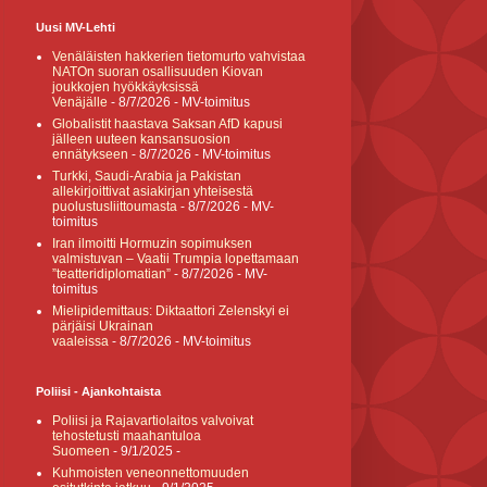
Uusi MV-Lehti
Venäläisten hakkerien tietomurto vahvistaa
NATOn suoran osallisuuden Kiovan
joukkojen hyökkäyksissä
Venäjälle
- 8/7/2026
- MV-toimitus
Globalistit haastava Saksan AfD kapusi
jälleen uuteen kansansuosion
ennätykseen
- 8/7/2026
- MV-toimitus
Turkki, Saudi-Arabia ja Pakistan
allekirjoittivat asiakirjan yhteisestä
puolustusliittoumasta
- 8/7/2026
- MV-
toimitus
Iran ilmoitti Hormuzin sopimuksen
valmistuvan – Vaatii Trumpia lopettamaan
”teatteridiplomatian”
- 8/7/2026
- MV-
toimitus
Mielipidemittaus: Diktaattori Zelenskyi ei
pärjäisi Ukrainan
vaaleissa
- 8/7/2026
- MV-toimitus
Poliisi - Ajankohtaista
Poliisi ja Rajavartiolaitos valvoivat
tehostetusti maahantuloa
Suomeen
- 9/1/2025
-
Kuhmoisten veneonnettomuuden