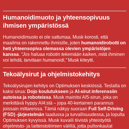
Humanoidimuoto ja yhteensopivuus
ihmisen ympäristössä
Humanoidimuoto ei ole sattumaa. Musk korosti, että
maailma on rakennettu ihmisille, joten
humanoidirobotti on
heti yhteensopiva olemassa olevien ympäristöjen
kanssa
.
“Jos haluaa robotin tekemään kaiken, mitä ihminen
voi tehdä, tarvitaan humanoidi,”
Musk kiteytti.
Tekoälysirut ja ohjelmistokehitys
Tekoälysirujen kehitys on Optimuksen keskiössä. Teslalla on
kaksi sirua:
Dojo koulutukseen
ja
AI-sirut inferenssiin
autoissa ja roboteissa
. Musk mainitsi AI5-sirun, joka on
merkittävä hyppy AI4:stä – jopa 40-kertainen parannus
joissain mittareissa. Tämä näkyy suoraan
Full Self-Driving
(FSD) -järjestelmän
laadussa ja turvallisuudessa, ja lopulta
Optimuksen kyvyissä. Musk kuvaili tiivistä yhteistyötä
ohjelmisto- ja laitteistotiimien välillä, jotta pullonkaulat