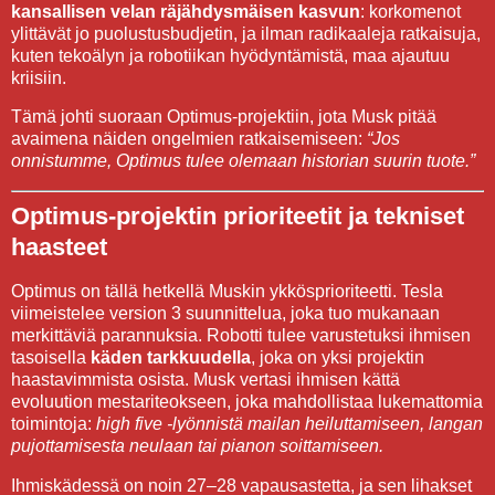
kansallisen velan räjähdysmäisen kasvun
: korkomenot
ylittävät jo puolustusbudjetin, ja ilman radikaaleja ratkaisuja,
kuten tekoälyn ja robotiikan hyödyntämistä, maa ajautuu
kriisiin.
Tämä johti suoraan Optimus-projektiin, jota Musk pitää
avaimena näiden ongelmien ratkaisemiseen:
“Jos
onnistumme, Optimus tulee olemaan historian suurin tuote.”
Optimus-projektin prioriteetit ja tekniset
haasteet
Optimus on tällä hetkellä Muskin ykkösprioriteetti. Tesla
viimeistelee version 3 suunnittelua, joka tuo mukanaan
merkittäviä parannuksia. Robotti tulee varustetuksi ihmisen
tasoisella
käden tarkkuudella
, joka on yksi projektin
haastavimmista osista. Musk vertasi ihmisen kättä
evoluution mestariteokseen, joka mahdollistaa lukemattomia
toimintoja:
high five -lyönnistä mailan heiluttamiseen, langan
pujottamisesta neulaan tai pianon soittamiseen.
Ihmiskädessä on noin 27–28 vapausastetta, ja sen lihakset