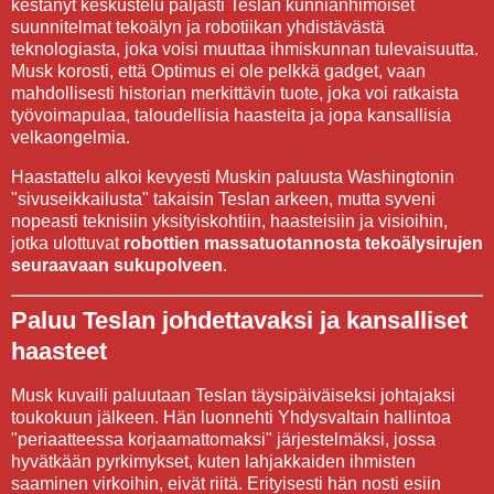
kestänyt keskustelu paljasti Teslan kunnianhimoiset
suunnitelmat tekoälyn ja robotiikan yhdistävästä
teknologiasta, joka voisi muuttaa ihmiskunnan tulevaisuutta.
Musk korosti, että Optimus ei ole pelkkä gadget, vaan
mahdollisesti historian merkittävin tuote, joka voi ratkaista
työvoimapulaa, taloudellisia haasteita ja jopa kansallisia
velkaongelmia.
Haastattelu alkoi kevyesti Muskin paluusta Washingtonin
"sivuseikkailusta" takaisin Teslan arkeen, mutta syveni
nopeasti teknisiin yksityiskohtiin, haasteisiin ja visioihin,
jotka ulottuvat
robottien massatuotannosta tekoälysirujen
seuraavaan sukupolveen
.
Paluu Teslan johdettavaksi ja kansalliset
haasteet
Musk kuvaili paluutaan Teslan täysipäiväiseksi johtajaksi
toukokuun jälkeen. Hän luonnehti Yhdysvaltain hallintoa
"periaatteessa korjaamattomaksi" järjestelmäksi, jossa
hyvätkään pyrkimykset, kuten lahjakkaiden ihmisten
saaminen virkoihin, eivät riitä. Erityisesti hän nosti esiin