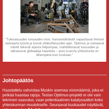
"Tulevaisuuden runsauden visio: humanoidirobotit vapauttavat ihmiset
raskaasta työstä ja luovat yltäkylläisyyden ajan. Optimus ja vastaavat
robotit tekevät arjesta helpompaa, mahdollistavat luovuuden ja
ratkaisevat globaaleja haasteita – post-scarcity-yhteiskunta on
lähempänä kuin koskaan."
Johtopäätös
Haastattelu vahvistaa Muskin asemaa visionäärinä, joka ei
pelkää haastaa rajoja. Teslan Optimus-projekti ei ole vain
tekninen saavutus, vaan potentiaalinen katalysaattori koko
yhteiskunnan muutokselle. Seuraavat kuukaudet näyttävät,