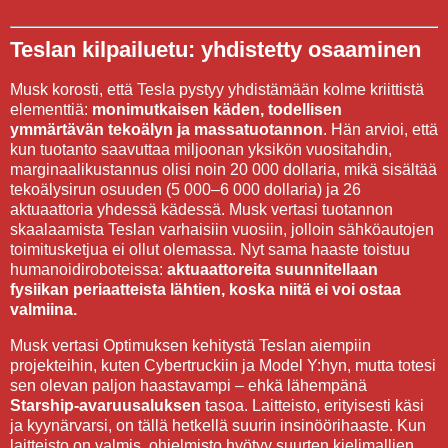
Teslan kilpailuetu: yhdistetty osaaminen
Musk korosti, että Tesla pystyy yhdistämään kolme kriittistä
elementtiä:
monimutkaisen käden, todellisen
ymmärtävän tekoälyn ja massatuotannon
. Hän arvioi, että
kun tuotanto saavuttaa miljoonan yksikön vuositahdin,
marginaalikustannus olisi noin 20 000 dollaria, mikä sisältää
tekoälysirun osuuden (5 000–6 000 dollaria) ja 26
aktuaattoria yhdessä kädessä. Musk vertasi tuotannon
skaalaamista Teslan varhaisiin vuosiin, jolloin sähköautojen
toimitusketjua ei ollut olemassa. Nyt sama haaste toistuu
humanoidiroboteissa:
aktuaattoreita suunnitellaan
fysiikan periaatteista lähtien, koska niitä ei voi ostaa
valmiina.
Musk vertasi Optimuksen kehitystä Teslan aiempiin
projekteihin, kuten Cybertruckiin ja Model Y:hyn, mutta totesi
sen olevan paljon haastavampi – ehkä lähempänä
Starship-avaruusaluksen
tasoa. Laitteisto, erityisesti käsi
ja kyynärvarsi, on tällä hetkellä suurin insinöörihaaste. Kun
laitteisto on valmis, ohjelmisto hyötyy suurten kielimallien