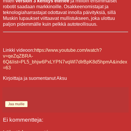
miten
version 3 kehitys etenee
ja milloin ensimmäiset
robotit saadaan markkinoille. Osakkeenomistajat ja
teknologiaharrastajat odottavat innolla päivityksiä, sillä
Muskin lupaukset viittaavat mullistukseen, joka ulottuu
paljon pidemmälle kuin pelkkä autoteollisuus.
Linkki videoon:
https://www.youtube.com/watch?
v=qeZqZBRA-
6Q&list=PL5_bhjw6PxLYPN7vqWI7dIrBpK8d5hpmA&index
=63
Kirjoittaja ja suomentanut Aksu
Jaa muille
Ei kommentteja: