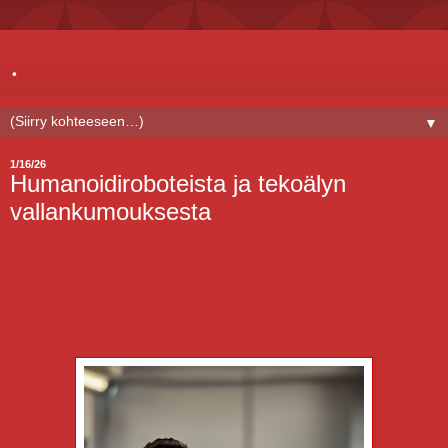
.
▼
1/16/26
Humanoidiroboteista ja tekoälyn
vallankumouksesta