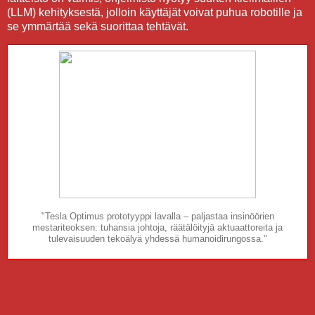
(LLM) kehityksestä, jolloin käyttäjät voivat puhua robotille ja
se ymmärtää sekä suorittaa tehtävät.
"Tesla Optimus prototyyppi lavalla – paljastaa insinöörien
mestariteoksen: tuhansia johtoja, räätälöityjä aktuaattoreita ja
tulevaisuuden tekoälyä yhdessä humanoidirungossa."