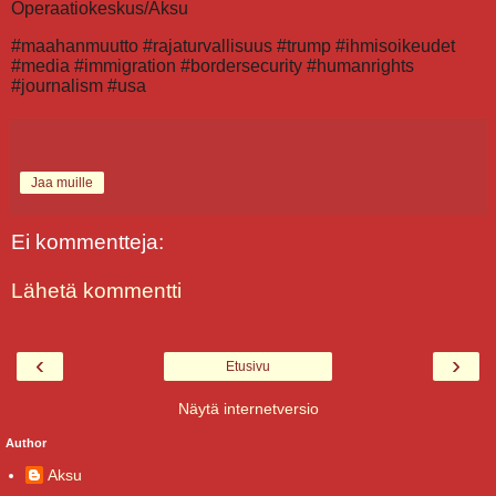
Operaatiokeskus/Aksu
#maahanmuutto #rajaturvallisuus #trump #ihmisoikeudet
#media #immigration #bordersecurity #humanrights
#journalism #usa
Jaa muille
Ei kommentteja:
Lähetä kommentti
‹
›
Etusivu
Näytä internetversio
Author
Aksu