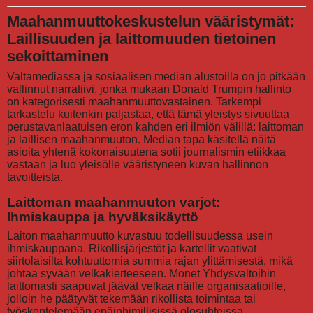
Maahanmuuttokeskustelun vääristymät:
Laillisuuden ja laittomuuden tietoinen
sekoittaminen
Valtamediassa ja sosiaalisen median alustoilla on jo pitkään
vallinnut narratiivi, jonka mukaan Donald Trumpin hallinto
on kategorisesti maahanmuuttovastainen. Tarkempi
tarkastelu kuitenkin paljastaa, että tämä yleistys sivuuttaa
perustavanlaatuisen eron kahden eri ilmiön välillä: laittoman
ja laillisen maahanmuuton. Median tapa käsitellä näitä
asioita yhtenä kokonaisuutena sotii journalismin etiikkaa
vastaan ja luo yleisölle vääristyneen kuvan hallinnon
tavoitteista.
Laittoman maahanmuuton varjot:
Ihmiskauppa ja hyväksikäyttö
Laiton maahanmuutto kuvastuu todellisuudessa usein
ihmiskauppana. Rikollisjärjestöt ja kartellit vaativat
siirtolaisilta kohtuuttomia summia rajan ylittämisestä, mikä
johtaa syvään velkakierteeseen. Monet Yhdysvaltoihin
laittomasti saapuvat jäävät velkaa näille organisaatioille,
jolloin he päätyvät tekemään rikollista toimintaa tai
työskentelemään epäinhimillisissä olosuhteissa