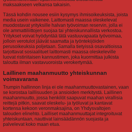
maksaakseen velkansa takaisin.
Tässä kohdin nousee esiin kysymys ihmisoikeuksista, joista
media usein vaikenee. Laittomasti maassa oleskelevat
muodostavat yrityksille halvan työvoiman reservin, jolla ei
ole ammattiliittojen suojaa tai yhteiskunnallista verkostoa.
Yritykset voivat hyödyntää tätä vastuuvapaata työvoimaa,
jolloin verotulot jäävät saamatta ja työntekijöiden
perusoikeuksia poljetaan. Samalla tietyissä osavaltioissa
tarjottavat sosiaalituet laittomasti maassa oleskeleville
luovat ristiriitaisen kannustimen, joka kuormittaa julkista
taloutta ilman vastavuoroista verokertymää.
Laillinen maahanmuutto yhteiskunnan
voimavarana
Trumpin hallinnon linja ei ole maahanmuuttovastainen, vaan
se korostaa laillisuuden ja ansioiden merkitystä. Laillinen
maahanmuutto, jossa henkilöt saapuvat maahan virallisia
reittejä pitkin, saavat oleskelu- ja työluvat ja kantavat
kortensa kekoon veronmaksajina, on Yhdysvaltojen
talouden elinehto. Lailliset maahanmuuttajat integroituvat
yhteiskuntaan, nauttivat lainsäädännön suojasta ja
palvelevat koko maan etua.