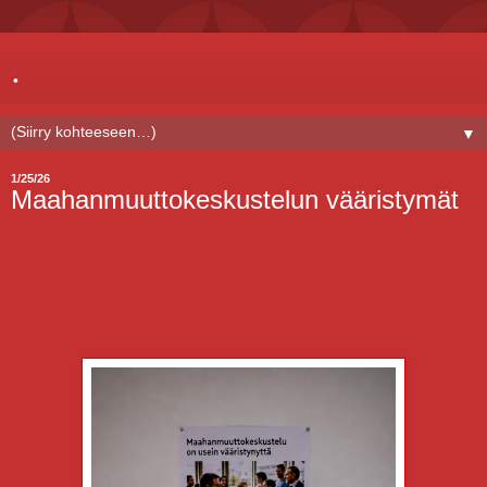
.
▼
1/25/26
Maahanmuuttokeskustelun vääristymät