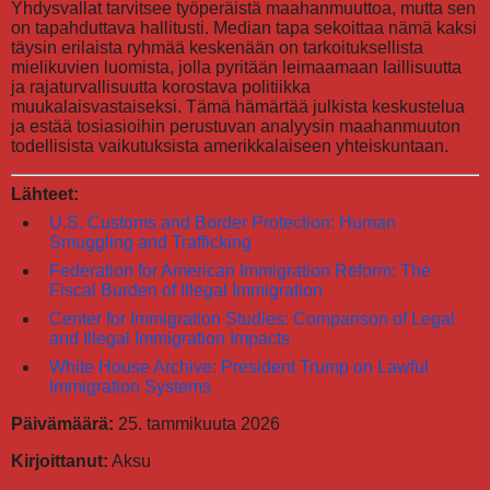
Yhdysvallat tarvitsee työperäistä maahanmuuttoa, mutta sen
on tapahduttava hallitusti. Median tapa sekoittaa nämä kaksi
täysin erilaista ryhmää keskenään on tarkoituksellista
mielikuvien luomista, jolla pyritään leimaamaan laillisuutta
ja rajaturvallisuutta korostava politiikka
muukalaisvastaiseksi. Tämä hämärtää julkista keskustelua
ja estää tosiasioihin perustuvan analyysin maahanmuuton
todellisista vaikutuksista amerikkalaiseen yhteiskuntaan.
Lähteet:
U.S. Customs and Border Protection: Human
Smuggling and Trafficking
Federation for American Immigration Reform: The
Fiscal Burden of Illegal Immigration
Center for Immigration Studies: Comparison of Legal
and Illegal Immigration Impacts
White House Archive: President Trump on Lawful
Immigration Systems
Päivämäärä:
25. tammikuuta 2026
Kirjoittanut:
Aksu