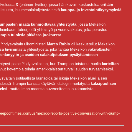
alvelussa
X
(entinen Twitter), jossa hän kuvaili keskustelua
erittäin
vallisuutta, huumesalakuljetusta sekä
kauppa- ja investointikysymyksiä
.
umpaakin maata kunnioittavaa yhteistyötä
, jossa Meksikon
heinbaum totesi, että yhteistyö ja vuorovaikutus, joka perustuu
empia tuloksia pitkässä juoksussa
.
 Yhdysvaltain ulkoministeri
Marco Rubio
oli keskustellut Meksikon
a tiiviimmästä yhteistyöstä, joka tähtää Meksikon väkivaltaisten
fentanyylin ja aseiden salakuljetuksen pysäyttämiseen
.
ääntynyt paine Yhdysvalloissa, kun Trump on toistanut huolia
kartellien
nut kovempia toimia amerikkalaisten turvallisuuden turvaamiseksi.
altain sotilaallista läsnäoloa tai iskuja Meksikon alueilla sen
yhdessä Trumpin kanssa käytävän dialogin merkitystä
kaksipuolisen
eksi
, mutta ilman maansa suvereniteetin loukkaamista.
heepochtimes.com/us/mexico-reports-positive-conversation-with-trump-