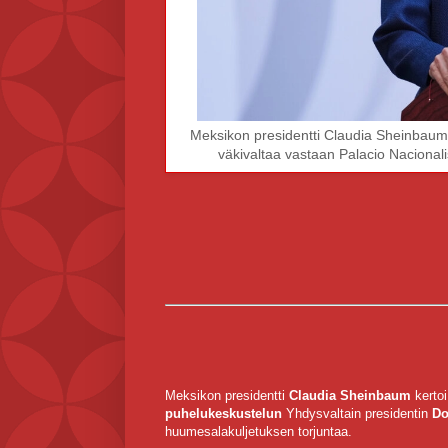
Meksikon presidentti Claudia Sheinbaum e
väkivaltaa vastaan ​​Palacio Nacion
Meksikon presidentti
Claudia Sheinbaum
kertoi
puhelukeskustelun
Yhdysvaltain presidentin
Do
huumesalakuljetuksen torjuntaa.