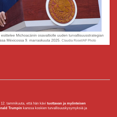
sittelee Michoacánin osavaltiolle uuden turvallisuusstrategian
alissa Méxicossa 9. marraskuuta 2025.
Claudia Rosel/AP Photo
 12. tammikuuta, että hän kävi
tuottavan ja myönteisen
nald Trumpin
kanssa koskien turvallisuuskysymyksiä ja