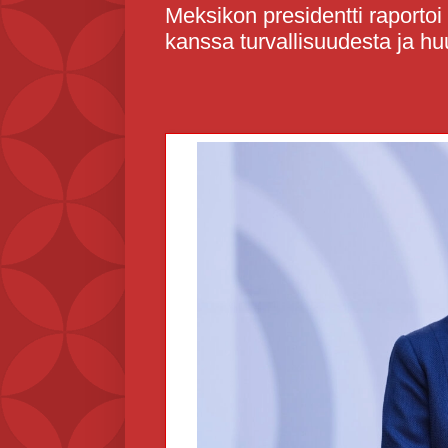
Meksikon presidentti raporto
kanssa turvallisuudesta ja h