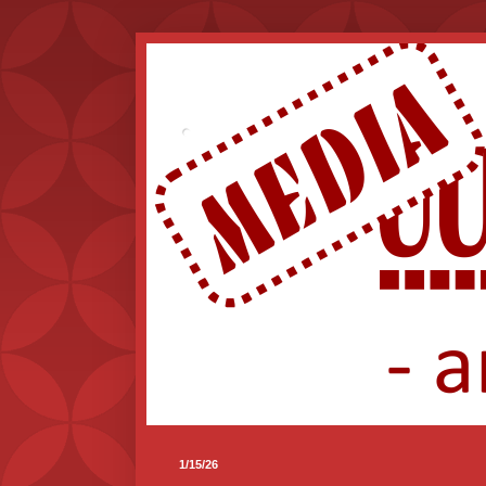
.
1/15/26