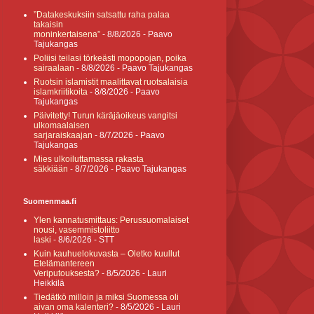
”Datakeskuksiin satsattu raha palaa
takaisin
moninkertaisena”
- 8/8/2026
- Paavo
Tajukangas
Poliisi teilasi törkeästi mopopojan, poika
sairaalaan
- 8/8/2026
- Paavo Tajukangas
Ruotsin islamistit maalittavat ruotsalaisia
islamkriitikoita
- 8/8/2026
- Paavo
Tajukangas
Päivitetty! Turun käräjäoikeus vangitsi
ulkomaalaisen
sarjaraiskaajan
- 8/7/2026
- Paavo
Tajukangas
Mies ulkoiluttamassa rakasta
säkkiään
- 8/7/2026
- Paavo Tajukangas
Suomenmaa.fi
Ylen kannatusmittaus: Perussuomalaiset
nousi, vasemmistoliitto
laski
- 8/6/2026
- STT
Kuin kauhuelokuvasta – Oletko kuullut
Etelämantereen
Veriputouksesta?
- 8/5/2026
- Lauri
Heikkilä
Tiedätkö milloin ja miksi Suomessa oli
aivan oma kalenteri?
- 8/5/2026
- Lauri