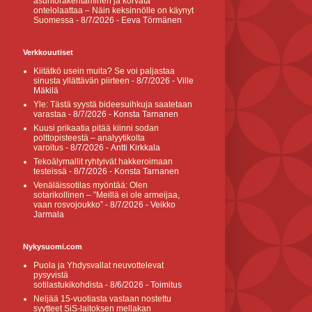
asuntorakentaminen ja korvata
ontelolaattaa – Näin keksinnölle on käynyt
Suomessa
- 8/7/2026
- Eeva Törmänen
Verkkouutiset
Kiitätkö usein muita? Se voi paljastaa
sinusta yllättävän piirteen
- 8/7/2026
- Ville
Mäkilä
Yle: Tästä syystä bideesuihkuja saatetaan
varastaa
- 8/7/2026
- Konsta Tarnanen
Kuusi prikaatia pitää kiinni sodan
polttopisteestä – analyytikolta
varoitus
- 8/7/2026
- Antti Kirkkala
Tekoälymallit ryhtyivät hakkeroimaan
testeissä
- 8/7/2026
- Konsta Tarnanen
Venäläissotilas myöntää: Olen
sotarikollinen – ”Meillä ei ole armeijaa,
vaan rosvojoukko”
- 8/7/2026
- Veikko
Jarmala
Nykysuomi.com
Puola ja Yhdysvallat neuvottelevat
pysyvistä
sotilastukikohdista
- 8/6/2026
- Toimitus
Neljää 15-vuotiasta vastaan nostettu
syytteet SiS-laitoksen mellakan