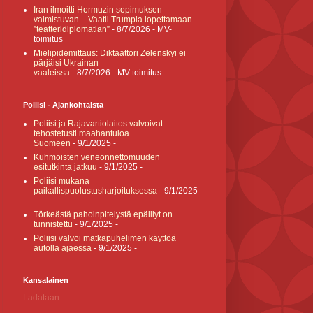
Iran ilmoitti Hormuzin sopimuksen
valmistuvan – Vaatii Trumpia lopettamaan
”teatteridiplomatian”
- 8/7/2026
- MV-
toimitus
Mielipidemittaus: Diktaattori Zelenskyi ei
pärjäisi Ukrainan
vaaleissa
- 8/7/2026
- MV-toimitus
Poliisi - Ajankohtaista
Poliisi ja Rajavartiolaitos valvoivat
tehostetusti maahantuloa
Suomeen
- 9/1/2025
-
Kuhmoisten veneonnettomuuden
esitutkinta jatkuu
- 9/1/2025
-
Poliisi mukana
paikallispuolustusharjoituksessa
- 9/1/2025
-
Törkeästä pahoinpitelystä epäillyt on
tunnistettu
- 9/1/2025
-
Poliisi valvoi matkapuhelimen käyttöä
autolla ajaessa
- 9/1/2025
-
Kansalainen
Ladataan...