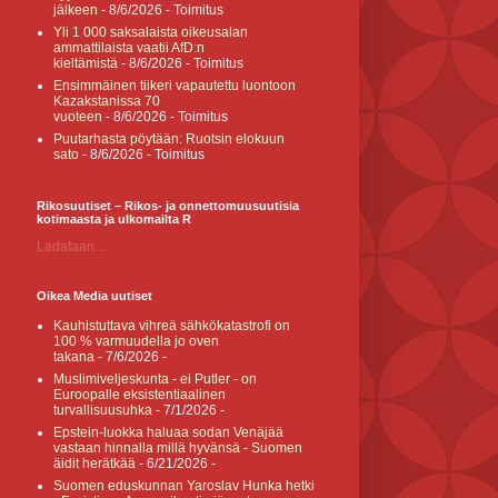
jälkeen
- 8/6/2026
- Toimitus
Yli 1 000 saksalaista oikeusalan
ammattilaista vaatii AfD:n
kieltämistä
- 8/6/2026
- Toimitus
Ensimmäinen tiikeri vapautettu luontoon
Kazakstanissa 70
vuoteen
- 8/6/2026
- Toimitus
Puutarhasta pöytään: Ruotsin elokuun
sato
- 8/6/2026
- Toimitus
Rikosuutiset – Rikos- ja onnettomuusuutisia
kotimaasta ja ulkomailta R
Ladataan...
Oikea Media uutiset
Kauhistuttava vihreä sähkökatastrofi on
100 % varmuudella jo oven
takana
- 7/6/2026
-
Muslimiveljeskunta - ei Putler - on
Euroopalle eksistentiaalinen
turvallisuusuhka
- 7/1/2026
-
Epstein-luokka haluaa sodan Venäjää
vastaan hinnalla millä hyvänsä - Suomen
äidit herätkää
- 6/21/2026
-
Suomen eduskunnan Yaroslav Hunka hetki