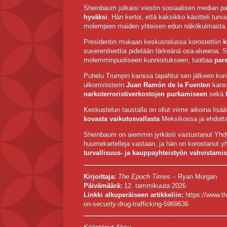
Sheinbaum julkaisi viestin sosiaalisen median p
hyväksi
. Hän kertoi, että kaksikko käsitteli tur
molempien maiden yhteisen edun näkökulmasta
Presidentin mukaan keskustelussa korostettiin
k
suvereniteettia pidetään tärkeänä osa-alueena. S
molemminpuoliseen kunnioitukseen, tuottaa
par
Puhelu Trumpin kanssa tapahtui sen jälkeen kun
ulkoministerin
Juan Ramón de la Fuenten
kanss
narkoterroristiverkostojen purkamiseen
sekä
Keskustelun taustalla on ollut viime aikoina lis
kovasta vaikutusvallasta
Meksikossa ja ehdotta
Sheinbaum on aiemmin jyrkästi vastustanut Yhdysv
huumekartelleja vastaan, ja hän on korostanut 
turvallisuus- ja kauppayhteistyön vahvistamis
Kirjoittaja:
The Epoch Times
– Ryan Morgan
Päivämäärä:
12. tammikuuta 2026
Linkki alkuperäiseen artikkeliin:
https://www.t
on-security-drug-trafficking-5969636