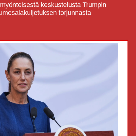
i myönteisestä keskustelusta Trumpin
uumesalakuljetuksen torjunnasta