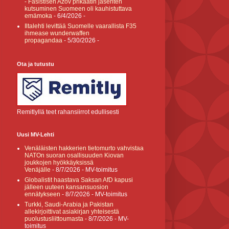
- Fasistisen Azov prikaatin jäsenten
kutsuminen Suomeen oli kauhistuttava
emämoka
- 6/4/2026
-
Iltalehti levittää Suomelle vaarallista F35
ihmease wunderwaffen
propagandaa
- 5/30/2026
-
Ota ja tutustu
Remitlyllä teet rahansiirrot edullisesti
Uusi MV-Lehti
Venäläisten hakkerien tietomurto vahvistaa
NATOn suoran osallisuuden Kiovan
joukkojen hyökkäyksissä
Venäjälle
- 8/7/2026
- MV-toimitus
Globalistit haastava Saksan AfD kapusi
jälleen uuteen kansansuosion
ennätykseen
- 8/7/2026
- MV-toimitus
Turkki, Saudi-Arabia ja Pakistan
allekirjoittivat asiakirjan yhteisestä
puolustusliittoumasta
- 8/7/2026
- MV-
toimitus