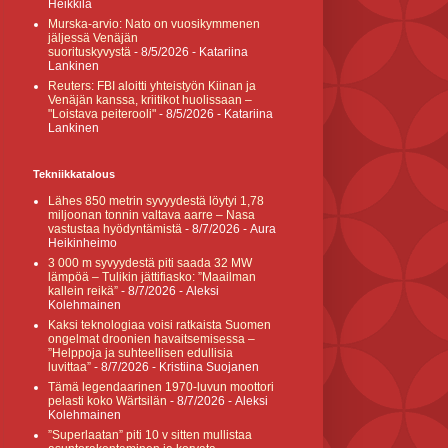
Heikkilä
Murska-arvio: Nato on vuosikymmenen
jäljessä Venäjän
suorituskyvystä
- 8/5/2026
- Katariina
Lankinen
Reuters: FBI aloitti yhteistyön Kiinan ja
Venäjän kanssa, kriitikot huolissaan –
"Loistava peiterooli"
- 8/5/2026
- Katariina
Lankinen
Tekniikkatalous
Lähes 850 metrin syvyydestä löytyi 1,78
miljoonan tonnin valtava aarre – Nasa
vastustaa hyödyntämistä
- 8/7/2026
- Aura
Heikinheimo
3 000 m syvyydestä piti saada 32 MW
lämpöä – Tulikin jättifiasko: ”Maailman
kallein reikä”
- 8/7/2026
- Aleksi
Kolehmainen
Kaksi teknologiaa voisi ratkaista Suomen
ongelmat droonien havaitsemisessa –
”Helppoja ja suhteellisen edullisia
luvittaa”
- 8/7/2026
- Kristiina Suojanen
Tämä legendaarinen 1970-luvun moottori
pelasti koko Wärtsilän
- 8/7/2026
- Aleksi
Kolehmainen
”Superlaatan” piti 10 v sitten mullistaa