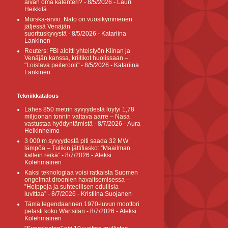
aivan oma kalenteri?
- 8/5/2026
- Lauri
Heikkilä
Murska-arvio: Nato on vuosikymmenen
jäljessä Venäjän
suorituskyvystä
- 8/5/2026
- Katariina
Lankinen
Reuters: FBI aloitti yhteistyön Kiinan ja
Venäjän kanssa, kriitikot huolissaan –
"Loistava peiterooli"
- 8/5/2026
- Katariina
Lankinen
Tekniikkatalous
Lähes 850 metrin syvyydestä löytyi 1,78
miljoonan tonnin valtava aarre – Nasa
vastustaa hyödyntämistä
- 8/7/2026
- Aura
Heikinheimo
3 000 m syvyydestä piti saada 32 MW
lämpöä – Tulikin jättifiasko: ”Maailman
kallein reikä”
- 8/7/2026
- Aleksi
Kolehmainen
Kaksi teknologiaa voisi ratkaista Suomen
ongelmat droonien havaitsemisessa –
”Helppoja ja suhteellisen edullisia
luvittaa”
- 8/7/2026
- Kristiina Suojanen
Tämä legendaarinen 1970-luvun moottori
pelasti koko Wärtsilän
- 8/7/2026
- Aleksi
Kolehmainen