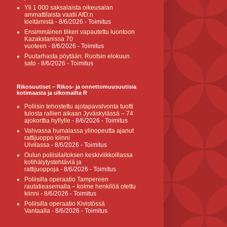
Yli 1 000 saksalaista oikeusalan
ammattilaista vaatii AfD:n
kieltämistä
- 8/6/2026
- Toimitus
Ensimmäinen tiikeri vapautettu luontoon
Kazakstanissa 70
vuoteen
- 8/6/2026
- Toimitus
Puutarhasta pöytään: Ruotsin elokuun
sato
- 8/6/2026
- Toimitus
Rikosuutiset – Rikos- ja onnettomuusuutisia
kotimaasta ja ulkomailta R
Poliisin tehostettu ajotapavalvonta tuotti
tulosta rallien aikaan Jyväskylässä – 74
ajokorttia hyllylle
- 8/6/2026
- Toimitus
Vahvassa humalassa ylinopeutta ajanut
rattijuoppo kiinni
Ulvilassa
- 8/6/2026
- Toimitus
Oulun poliisilaitoksen keskiviikkoillassa
kotihälytystehtäviä ja
rattijuoppoja
- 8/6/2026
- Toimitus
Poliisilla operaatio Tampereen
rautatieasemalla – kolme henkilöä otettu
kiinni
- 8/6/2026
- Toimitus
Poliisilla operaatio Kivistössä
Vantaalla
- 8/6/2026
- Toimitus