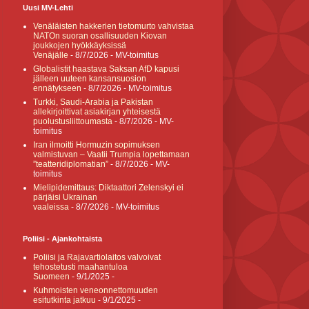
Uusi MV-Lehti
Venäläisten hakkerien tietomurto vahvistaa
NATOn suoran osallisuuden Kiovan
joukkojen hyökkäyksissä
Venäjälle
- 8/7/2026
- MV-toimitus
Globalistit haastava Saksan AfD kapusi
jälleen uuteen kansansuosion
ennätykseen
- 8/7/2026
- MV-toimitus
Turkki, Saudi-Arabia ja Pakistan
allekirjoittivat asiakirjan yhteisestä
puolustusliittoumasta
- 8/7/2026
- MV-
toimitus
Iran ilmoitti Hormuzin sopimuksen
valmistuvan – Vaatii Trumpia lopettamaan
”teatteridiplomatian”
- 8/7/2026
- MV-
toimitus
Mielipidemittaus: Diktaattori Zelenskyi ei
pärjäisi Ukrainan
vaaleissa
- 8/7/2026
- MV-toimitus
Poliisi - Ajankohtaista
Poliisi ja Rajavartiolaitos valvoivat
tehostetusti maahantuloa
Suomeen
- 9/1/2025
-
Kuhmoisten veneonnettomuuden
esitutkinta jatkuu
- 9/1/2025
-