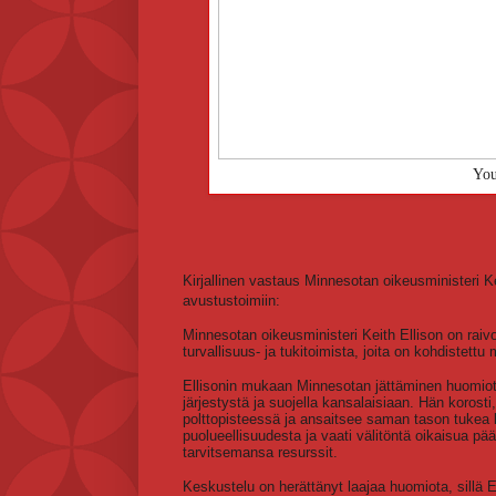
You
Kirjallinen vastaus Minnesotan oikeusministeri Keit
avustustoimiin:
Minnesotan oikeusministeri Keith Ellison on raivoi
turvallisuus- ja tukitoimista, joita on kohdistettu
Ellisonin mukaan Minnesotan jättäminen huomiotta
järjestystä ja suojella kansalaisiaan. Hän korost
polttopisteessä ja ansaitsee saman tason tukea ku
puolueellisuudesta ja vaati välitöntä oikaisua pää
tarvitsemansa resurssit.
Keskustelu on herättänyt laajaa huomiota, sillä