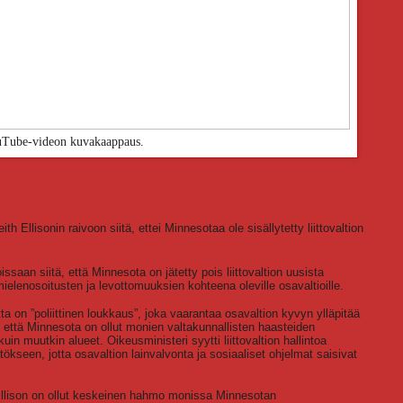
Tube-videon kuvakaappaus.
h Ellisonin raivoon siitä, ettei Minnesotaa ole sisällytetty liittovaltion
ssaan siitä, että Minnesota on jätetty pois liittovaltion uusista
 mielenosoitusten ja levottomuuksien kohteena oleville osavaltioille.
 on ”poliittinen loukkaus”, joka vaarantaa osavaltion kyvyn ylläpitää
i, että Minnesota on ollut monien valtakunnallisten haasteiden
in muutkin alueet. Oikeusministeri syytti liittovaltion hallintoa
tökseen, jotta osavaltion lainvalvonta ja sosiaaliset ohjelmat saisivat
 Ellison on ollut keskeinen hahmo monissa Minnesotan