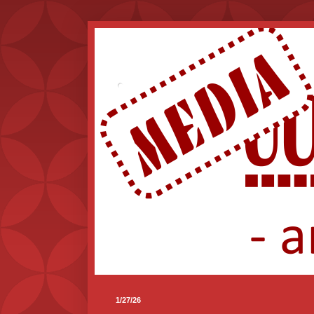
.
1/27/26