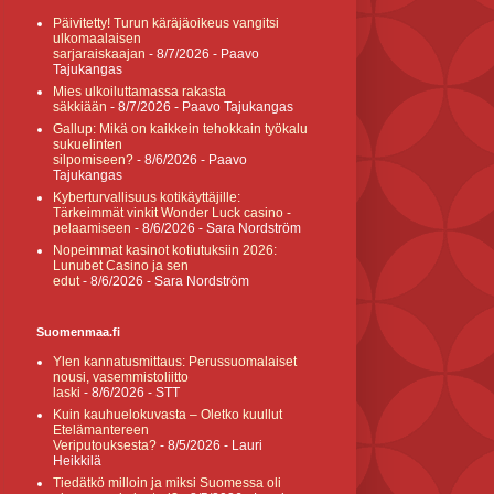
Päivitetty! Turun käräjäoikeus vangitsi
ulkomaalaisen
sarjaraiskaajan
- 8/7/2026
- Paavo
Tajukangas
Mies ulkoiluttamassa rakasta
säkkiään
- 8/7/2026
- Paavo Tajukangas
Gallup: Mikä on kaikkein tehokkain työkalu
sukuelinten
silpomiseen?
- 8/6/2026
- Paavo
Tajukangas
Kyberturvallisuus kotikäyttäjille:
Tärkeimmät vinkit Wonder Luck casino -
pelaamiseen
- 8/6/2026
- Sara Nordström
Nopeimmat kasinot kotiutuksiin 2026:
Lunubet Casino ja sen
edut
- 8/6/2026
- Sara Nordström
Suomenmaa.fi
Ylen kannatusmittaus: Perussuomalaiset
nousi, vasemmistoliitto
laski
- 8/6/2026
- STT
Kuin kauhuelokuvasta – Oletko kuullut
Etelämantereen
Veriputouksesta?
- 8/5/2026
- Lauri
Heikkilä
Tiedätkö milloin ja miksi Suomessa oli