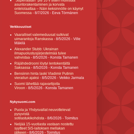
”Superlaatan” piti 10 v sitten mullistaa
asuntorakentaminen ja korvata
ontelolaattaa – Näin keksinnölle on käynyt
Suomessa
- 8/7/2026
- Eeva Törmänen
Verkkouutiset
Vaaralliset valemeduusat sulkivat
uimarantoja Ranskassa
- 8/5/2026
- Ville
Mäkilä
Alexander Stubb: Ukrainan
ilmapuolustusjärjestelmää tulee
vahvistaa
- 8/5/2026
- Konsta Tarnanen
Räjähdedrooni löytyi lentokentältä
Saksassa
- 8/5/2026
- Konsta Tarnanen
Bensiinin hinta laski Vladimir Putinin
vierailun ajaksi
- 8/5/2026
- Veikko Jarmala
Suomi lähettää rajavartijoita
Viroon
- 8/5/2026
- Konsta Tarnanen
Nykysuomi.com
Puola ja Yhdysvallat neuvottelevat
pysyvistä
sotilastukikohdista
- 8/6/2026
- Toimitus
Neljää 15-vuotiasta vastaan nostettu
syytteet SiS-laitoksen mellakan
jälkeen
- 8/6/2026
- Toimitus