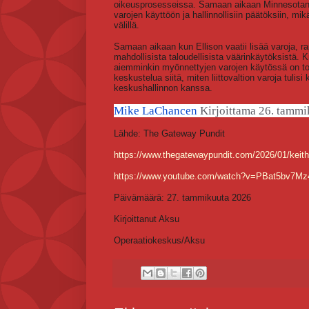
oikeusprosesseissa. Samaan aikaan Minnesotan os
varojen käyttöön ja hallinnollisiin päätöksiin, mik
välillä.
Samaan aikaan kun Ellison vaatii lisää varoja, ra
mahdollisista taloudellisista väärinkäytöksistä. K
aiemminkin myönnettyjen varojen käytössä on tod
keskustelua siitä, miten liittovaltion varoja tulis
keskushallinnon kanssa.
Mike LaChancen
Kirjoittama
26. tammi
Lähde: The Gateway Pundit
https://www.thegatewaypundit.com/2026/01/keith-
https://www.youtube.com/watch?v=PBat5bv7Mz
Päivämäärä: 27. tammikuuta 2026
Kirjoittanut Aksu
Operaatiokeskus/Aksu