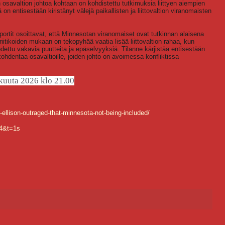
avaltion johtoa kohtaan on kohdistettu tutkimuksia liittyen aiempien
ä on entisestään kiristänyt välejä paikallisten ja liittovaltion viranomaisten
portit osoittavat, että Minnesotan viranomaiset ovat tutkinnan alaisena
riitikoiden mukaan on tekopyhää vaatia lisää liittovaltion rahaa, kun
ettu vakavia puutteita ja epäselvyyksiä. Tilanne kärjistää entisestään
i kohdentaa osavaltioille, joiden johto on avoimessa konfliktissa
kuuta 2026 klo 21.00
ellison-outraged-that-minnesota-not-being-included/
4&t=1s