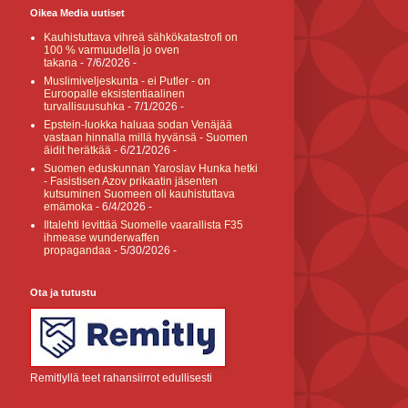
Oikea Media uutiset
Kauhistuttava vihreä sähkökatastrofi on
100 % varmuudella jo oven
takana
- 7/6/2026
-
Muslimiveljeskunta - ei Putler - on
Euroopalle eksistentiaalinen
turvallisuusuhka
- 7/1/2026
-
Epstein-luokka haluaa sodan Venäjää
vastaan hinnalla millä hyvänsä - Suomen
äidit herätkää
- 6/21/2026
-
Suomen eduskunnan Yaroslav Hunka hetki
- Fasistisen Azov prikaatin jäsenten
kutsuminen Suomeen oli kauhistuttava
emämoka
- 6/4/2026
-
Iltalehti levittää Suomelle vaarallista F35
ihmease wunderwaffen
propagandaa
- 5/30/2026
-
Ota ja tutustu
Remitlyllä teet rahansiirrot edullisesti