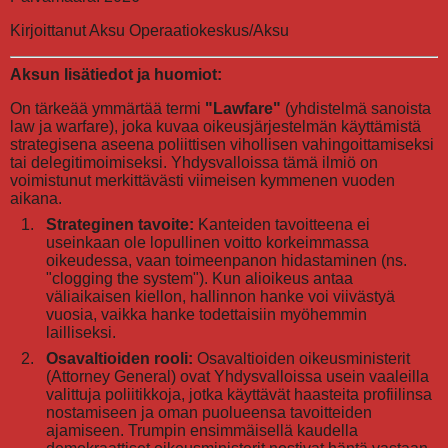
Kirjoittanut Aksu Operaatiokeskus/Aksu
Aksun lisätiedot ja huomiot:
On tärkeää ymmärtää termi
"Lawfare"
(yhdistelmä sanoista
law ja warfare), joka kuvaa oikeusjärjestelmän käyttämistä
strategisena aseena poliittisen vihollisen vahingoittamiseksi
tai delegitimoimiseksi. Yhdysvalloissa tämä ilmiö on
voimistunut merkittävästi viimeisen kymmenen vuoden
aikana.
Strateginen tavoite:
Kanteiden tavoitteena ei
useinkaan ole lopullinen voitto korkeimmassa
oikeudessa, vaan toimeenpanon hidastaminen (ns.
"clogging the system"). Kun alioikeus antaa
väliaikaisen kiellon, hallinnon hanke voi viivästyä
vuosia, vaikka hanke todettaisiin myöhemmin
lailliseksi.
Osavaltioiden rooli:
Osavaltioiden oikeusministerit
(Attorney General) ovat Yhdysvalloissa usein vaaleilla
valittuja poliitikkoja, jotka käyttävät haasteita profiilinsa
nostamiseen ja oman puolueensa tavoitteiden
ajamiseen. Trumpin ensimmäisellä kaudella