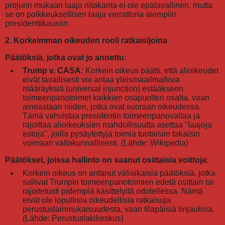
projurin mukaan laaja riitakanta ei ole epätavallinen, mutta
se on poikkeuksellisen laaja verrattuna aiempiin
presidenttikausiin.
2. Korkeimman oikeuden rooli ratkaisijoina
Päätöksiä, jotka ovat jo annettu:
Trump v. CASA:
Korkein oikeus päätti, että alioikeudet
eivät tavallisesti voi antaa yleismaailmallisia
määräyksiä (universal injunction) estääkseen
toimeenpanotoimet kaikkien osapuolten osalta, vaan
ainoastaan niiden, jotka ovat suoraan oikeudessa.
Tämä vahvistaa presidentin toimeenpanovaltaa ja
rajoittaa alioikeuksien mahdollisuutta asettaa "laajoja
estoja", joilla pysäytettyjä toimia tuotaisiin takaisin
voimaan valtakunnallisesti. (Lähde: Wikipedia)
Päätökset, joissa hallinto on saanut osittaisia voittoja:
Korkein oikeus on antanut väliaikaisia päätöksiä, jotka
sallivat Trumpin toimeenpanotoimien edetä osittain tai
rajoitetusti pidempiä käsittelyitä odotellessa. Nämä
eivät ole lopullisia oikeudellisia ratkaisuja
perustuslainmukaisuudesta, vaan tilapäisiä linjauksia.
(Lähde: Perustuslakikeskus)