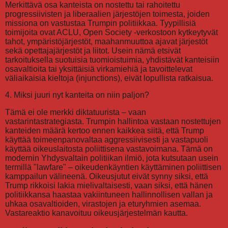
Merkittävä osa kanteista on nostettu tai rahoitettu
progressiivisten ja liberaalien järjestöjen toimesta, joiden
missiona on vastustaa Trumpin politiikkaa. Tyypillisiä
toimijoita ovat ACLU, Open Society -verkostoon kytkeytyvät
tahot, ympäristöjärjestöt, maahanmuuttoa ajavat järjestöt
sekä opettajajärjestöt ja liitot. Usein nämä etsivät
tarkoituksella suotuisia tuomioistuimia, yhdistävät kanteisiin
osavaltioita tai yksittäisiä virkamiehiä ja tavoittelevat
väliaikaisia kieltoja (injunctions), eivät lopullista ratkaisua.
4. Miksi juuri nyt kanteita on niin paljon?
Tämä ei ole merkki diktatuurista – vaan
vastarintastrategiasta. Trumpin hallintoa vastaan nostettujen
kanteiden määrä kertoo ennen kaikkea siitä, että Trump
käyttää toimeenpanovaltaa aggressiivisesti ja vastapuoli
käyttää oikeuslaitosta poliittisena vastavoimana. Tämä on
modernin Yhdysvaltain politiikan ilmiö, jota kutsutaan usein
termillä "lawfare" – oikeudenkäyntien käyttäminen poliittisen
kamppailun välineenä. Oikeusjutut eivät synny siksi, että
Trump rikkoisi lakia mielivaltaisesti, vaan siksi, että hänen
politiikkansa haastaa vakiintuneen hallinnollisen vallan ja
uhkaa osavaltioiden, virastojen ja eturyhmien asemaa.
Vastareaktio kanavoituu oikeusjärjestelmän kautta.