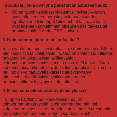
Tapaukset, jotka ovat yhä perustavanlaatuisesti auki:
Monet täysin keskeiset oikeuskysymykset — kuten
syntymäoikeuteen perustuvan kansalaisuuden
lopettaminen (Birthright Citizenship) tai laajat tariffit —
ovat edelleen korkeimman oikeuden käsittelyssä tai
odottavat sitä. (Lähde: CBS Uutiset)
3. Kuinka monet jutut ovat "ratkaistu"?
Vasta vähän on lopullisesti ratkaistu; suurin osa on edelleen
alioikeuksissa tai valitusasteilla. Osa on saatettu lopulliseen
ratkaisuun alioikeuksissa tai liittovaltion
vetoomustuomioistuimissa, mutta osaa vielä tarkastellaan
korkeimmassa oikeudessa. Joissakin tapauksissa Trumpin
hallinto on voittanut väliaikaisesti tai pysäyttänyt
alioikeuksien määräyksiä, vaikka varsinainen
perustuslaillinen kysymys ei ole ratkaistu.
4. Miksi nämä oikeusjutut ovat niin yleisiä?
Trump on käyttänyt poikkeuksellisen paljon
toimeenpanomääräyksiä ja toimeenpanotoimia heti
virkakauden alussa — enemmän kuin viimeiset presidentit
(selvästi enemmän kuin Biden, Obama tai Bush