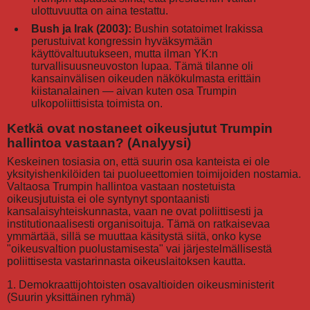
ulottuvuutta on aina testattu.
Bush ja Irak (2003):
Bushin sotatoimet Irakissa
perustuivat kongressin hyväksymään
käyttövaltuutukseen, mutta ilman YK:n
turvallisuusneuvoston lupaa. Tämä tilanne oli
kansainvälisen oikeuden näkökulmasta erittäin
kiistanalainen — aivan kuten osa Trumpin
ulkopoliittisista toimista on.
Ketkä ovat nostaneet oikeusjutut Trumpin
hallintoa vastaan? (Analyysi)
Keskeinen tosiasia on, että suurin osa kanteista ei ole
yksityishenkilöiden tai puolueettomien toimijoiden nostamia.
Valtaosa Trumpin hallintoa vastaan nostetuista
oikeusjutuista ei ole syntynyt spontaanisti
kansalaisyhteiskunnasta, vaan ne ovat poliittisesti ja
institutionaalisesti organisoituja. Tämä on ratkaisevaa
ymmärtää, sillä se muuttaa käsitystä siitä, onko kyse
"oikeusvaltion puolustamisesta" vai järjestelmällisestä
poliittisesta vastarinnasta oikeuslaitoksen kautta.
1. Demokraattijohtoisten osavaltioiden oikeusministerit
(Suurin yksittäinen ryhmä)