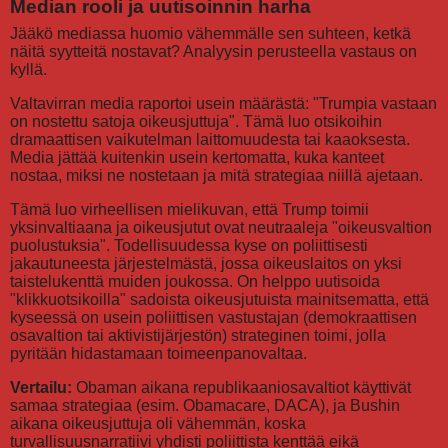
Median rooli ja uutisoinnin harha
Jääkö mediassa huomio vähemmälle sen suhteen, ketkä
näitä syytteitä nostavat? Analyysin perusteella vastaus on
kyllä.
Valtavirran media raportoi usein määrästä: "Trumpia vastaan
on nostettu satoja oikeusjuttuja". Tämä luo otsikoihin
dramaattisen vaikutelman laittomuudesta tai kaaoksesta.
Media jättää kuitenkin usein kertomatta, kuka kanteet
nostaa, miksi ne nostetaan ja mitä strategiaa niillä ajetaan.
Tämä luo virheellisen mielikuvan, että Trump toimii
yksinvaltiaana ja oikeusjutut ovat neutraaleja "oikeusvaltion
puolustuksia". Todellisuudessa kyse on poliittisesti
jakautuneesta järjestelmästä, jossa oikeuslaitos on yksi
taistelukenttä muiden joukossa. On helppo uutisoida
"klikkuotsikoilla" sadoista oikeusjutuista mainitsematta, että
kyseessä on usein poliittisen vastustajan (demokraattisen
osavaltion tai aktivistijärjestön) strateginen toimi, jolla
pyritään hidastamaan toimeenpanovaltaa.
Vertailu:
Obaman aikana republikaaniosavaltiot käyttivät
samaa strategiaa (esim. Obamacare, DACA), ja Bushin
aikana oikeusjuttuja oli vähemmän, koska
turvallisuusnarratiivi yhdisti poliittista kenttää eikä