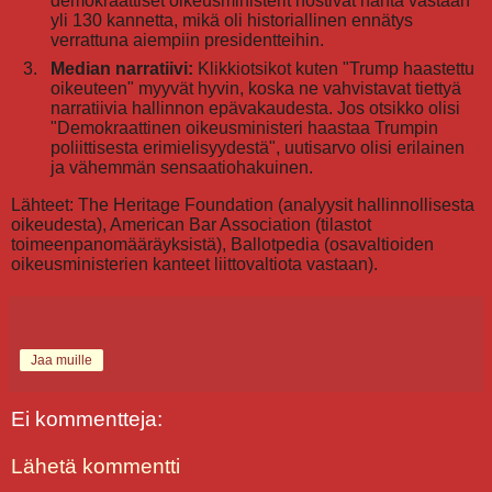
demokraattiset oikeusministerit nostivat häntä vastaan
yli 130 kannetta, mikä oli historiallinen ennätys
verrattuna aiempiin presidentteihin.
Median narratiivi:
Klikkiotsikot kuten "Trump haastettu
oikeuteen" myyvät hyvin, koska ne vahvistavat tiettyä
narratiivia hallinnon epävakaudesta. Jos otsikko olisi
"Demokraattinen oikeusministeri haastaa Trumpin
poliittisesta erimielisyydestä", uutisarvo olisi erilainen
ja vähemmän sensaatiohakuinen.
Lähteet: The Heritage Foundation (analyysit hallinnollisesta
oikeudesta), American Bar Association (tilastot
toimeenpanomääräyksistä), Ballotpedia (osavaltioiden
oikeusministerien kanteet liittovaltiota vastaan).
Jaa muille
Ei kommentteja:
Lähetä kommentti