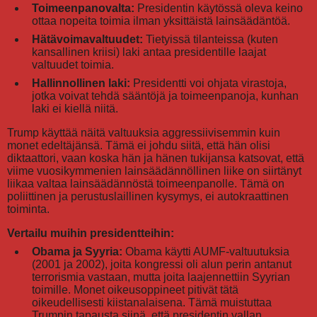
Toimeenpanovalta:
Presidentin käytössä oleva keino
ottaa nopeita toimia ilman yksittäistä lainsäädäntöä.
Hätävoimavaltuudet:
Tietyissä tilanteissa (kuten
kansallinen kriisi) laki antaa presidentille laajat
valtuudet toimia.
Hallinnollinen laki:
Presidentti voi ohjata virastoja,
jotka voivat tehdä sääntöjä ja toimeenpanoja, kunhan
laki ei kiellä niitä.
Trump käyttää näitä valtuuksia aggressiivisemmin kuin
monet edeltäjänsä. Tämä ei johdu siitä, että hän olisi
diktaattori, vaan koska hän ja hänen tukijansa katsovat, että
viime vuosikymmenien lainsäädännöllinen liike on siirtänyt
liikaa valtaa lainsäädännöstä toimeenpanolle. Tämä on
poliittinen ja perustuslaillinen kysymys, ei autokraattinen
toiminta.
Vertailu muihin presidentteihin:
Obama ja Syyria:
Obama käytti AUMF-valtuutuksia
(2001 ja 2002), joita kongressi oli alun perin antanut
terrorismia vastaan, mutta joita laajennettiin Syyrian
toimille. Monet oikeusoppineet pitivät tätä
oikeudellisesti kiistanalaisena. Tämä muistuttaa
Trumpin tapausta siinä, että presidentin vallan