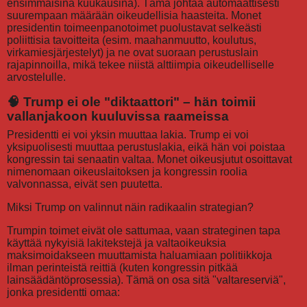
ensimmäisinä kuukausina). Tämä johtaa automaattisesti
suurempaan määrään oikeudellisia haasteita. Monet
presidentin toimeenpanotoimet puolustavat selkeästi
poliittisia tavoitteita (esim. maahanmuutto, koulutus,
virkamiesjärjestelyt) ja ne ovat suoraan perustuslain
rajapinnoilla, mikä tekee niistä alttiimpia oikeudelliselle
arvostelulle.
🧠 Trump ei ole "diktaattori" – hän toimii
vallanjakoon kuuluvissa raameissa
Presidentti ei voi yksin muuttaa lakia. Trump ei voi
yksipuolisesti muuttaa perustuslakia, eikä hän voi poistaa
kongressin tai senaatin valtaa. Monet oikeusjutut osoittavat
nimenomaan oikeuslaitoksen ja kongressin roolia
valvonnassa, eivät sen puutetta.
Miksi Trump on valinnut näin radikaalin strategian?
Trumpin toimet eivät ole sattumaa, vaan strateginen tapa
käyttää nykyisiä lakitekstejä ja valtaoikeuksia
maksimoidakseen muuttamista haluamiaan politiikkoja
ilman perinteistä reittiä (kuten kongressin pitkää
lainsäädäntöprosessia). Tämä on osa sitä "valtareserviä",
jonka presidentti omaa: