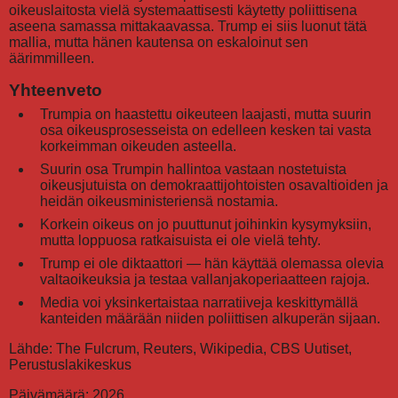
oikeuslaitosta vielä systemaattisesti käytetty poliittisena
aseena samassa mittakaavassa. Trump ei siis luonut tätä
mallia, mutta hänen kautensa on eskaloinut sen
äärimmilleen.
Yhteenveto
Trumpia on haastettu oikeuteen laajasti, mutta suurin
osa oikeusprosesseista on edelleen kesken tai vasta
korkeimman oikeuden asteella.
Suurin osa Trumpin hallintoa vastaan nostetuista
oikeusjutuista on demokraattijohtoisten osavaltioiden ja
heidän oikeusministeriensä nostamia.
Korkein oikeus on jo puuttunut joihinkin kysymyksiin,
mutta loppuosa ratkaisuista ei ole vielä tehty.
Trump ei ole diktaattori — hän käyttää olemassa olevia
valtaoikeuksia ja testaa vallanjakoperiaatteen rajoja.
Media voi yksinkertaistaa narratiiveja keskittymällä
kanteiden määrään niiden poliittisen alkuperän sijaan.
Lähde: The Fulcrum, Reuters, Wikipedia, CBS Uutiset,
Perustuslakikeskus
Päivämäärä: 2026