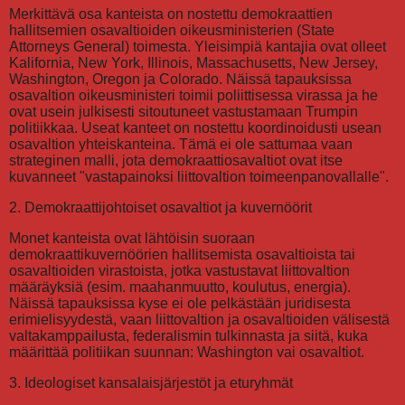
Merkittävä osa kanteista on nostettu demokraattien
hallitsemien osavaltioiden oikeusministerien (State
Attorneys General) toimesta. Yleisimpiä kantajia ovat olleet
Kalifornia, New York, Illinois, Massachusetts, New Jersey,
Washington, Oregon ja Colorado. Näissä tapauksissa
osavaltion oikeusministeri toimii poliittisessa virassa ja he
ovat usein julkisesti sitoutuneet vastustamaan Trumpin
politiikkaa. Useat kanteet on nostettu koordinoidusti usean
osavaltion yhteiskanteina. Tämä ei ole sattumaa vaan
strateginen malli, jota demokraattiosavaltiot ovat itse
kuvanneet "vastapainoksi liittovaltion toimeenpanovallalle".
2. Demokraattijohtoiset osavaltiot ja kuvernöörit
Monet kanteista ovat lähtöisin suoraan
demokraattikuvernöörien hallitsemista osavaltioista tai
osavaltioiden virastoista, jotka vastustavat liittovaltion
määräyksiä (esim. maahanmuutto, koulutus, energia).
Näissä tapauksissa kyse ei ole pelkästään juridisesta
erimielisyydestä, vaan liittovaltion ja osavaltioiden välisestä
valtakamppailusta, federalismin tulkinnasta ja siitä, kuka
määrittää politiikan suunnan: Washington vai osavaltiot.
3. Ideologiset kansalaisjärjestöt ja eturyhmät