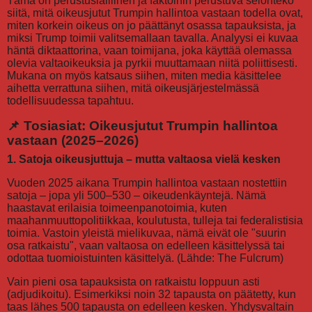
Tämä on perustuslaillinen ja faktoihin perustuva selonteko
siitä, mitä oikeusjutut Trumpin hallintoa vastaan todella ovat,
miten korkein oikeus on jo päättänyt osassa tapauksista, ja
miksi Trump toimii valitsemallaan tavalla. Analyysi ei kuvaa
häntä diktaattorina, vaan toimijana, joka käyttää olemassa
olevia valtaoikeuksia ja pyrkii muuttamaan niitä poliittisesti.
Mukana on myös katsaus siihen, miten media käsittelee
aihetta verrattuna siihen, mitä oikeusjärjestelmässä
todellisuudessa tapahtuu.
📌 Tosiasiat: Oikeusjutut Trumpin hallintoa
vastaan (2025–2026)
1. Satoja oikeusjuttuja – mutta valtaosa vielä kesken
Vuoden 2025 aikana Trumpin hallintoa vastaan nostettiin
satoja – jopa yli 500–530 – oikeudenkäyntejä. Nämä
haastavat erilaisia toimeenpanotoimia, kuten
maahanmuuttopolitiikkaa, koulutusta, tulleja tai federalistisia
toimia. Vastoin yleistä mielikuvaa, nämä eivät ole "suurin
osa ratkaistu", vaan valtaosa on edelleen käsittelyssä tai
odottaa tuomioistuinten käsittelyä. (Lähde: The Fulcrum)
Vain pieni osa tapauksista on ratkaistu loppuun asti
(adjudikoitu). Esimerkiksi noin 32 tapausta on päätetty, kun
taas lähes 500 tapausta on edelleen kesken. Yhdysvaltain