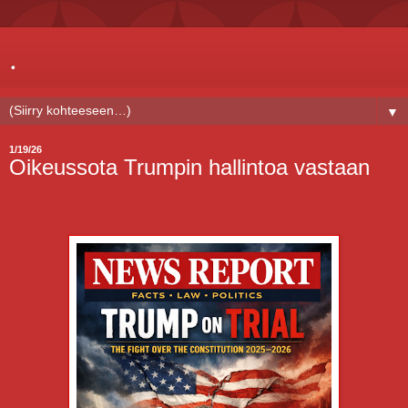
.
▼
1/19/26
Oikeussota Trumpin hallintoa vastaan