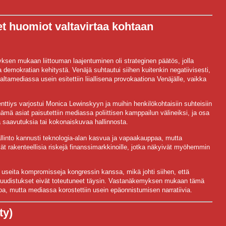
et huomiot valtavirtaa kohtaan
en mukaan liittouman laajentuminen oli strateginen päätös, jolla
a demokratian kehitystä. Venäjä suhtautui siihen kuitenkin negatiivisesti,
ä valtamediassa usein esitettiin liiallisena provokaationa Venäjälle, vaikka
nttiys varjostui Monica Lewinskyyn ja muihin henkilökohtaisiin suhteisiin
mä asiat paisutettiin mediassa poliittisen kamppailun välineiksi, ja osa
ia saavutuksia tai kokonaiskuvaa hallinnosta.
allinto kannusti teknologia-alan kasvua ja vapaakauppaa, mutta
t rakenteellisia riskejä finanssimarkkinoille, jotka näkyivät myöhemmin
i useita kompromisseja kongressin kanssa, mikä johti siihen, että
kan uudistukset eivät toteutuneet täysin. Vastanäkemyksen mukaan tämä
tahtoa, mutta mediassa korostettiin usein epäonnistumisen narratiivia.
ty)