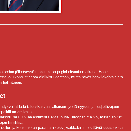
lmän sodan jälkeisessä maailmassa ja globalisaation aikana. Hänet
stä ja ulkopoliittisesta aktiivisuudestaan, mutta myös henkilökohtaisista
n hallintoaan.
et
Yhdysvallat koki talouskasvua, alhaisen työttömyyden ja budjettivajeen
politiikan ansiosta.
 painotti NATO:n laajentumista entisiin Itä-Euroopan maihin, mikä vahvisti
jän kritiikkiä.
uollon ja koulutuksen parantamiseksi, vaikkakin merkittäviä uudistuksia