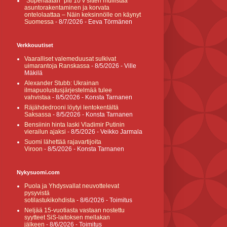
”Superlaatan” piti 10 v sitten mullistaa
asuntorakentaminen ja korvata
ontelolaattaa – Näin keksinnölle on käynyt
Suomessa
- 8/7/2026
- Eeva Törmänen
Verkkouutiset
Vaaralliset valemeduusat sulkivat
uimarantoja Ranskassa
- 8/5/2026
- Ville
Mäkilä
Alexander Stubb: Ukrainan
ilmapuolustusjärjestelmää tulee
vahvistaa
- 8/5/2026
- Konsta Tarnanen
Räjähdedrooni löytyi lentokentältä
Saksassa
- 8/5/2026
- Konsta Tarnanen
Bensiinin hinta laski Vladimir Putinin
vierailun ajaksi
- 8/5/2026
- Veikko Jarmala
Suomi lähettää rajavartijoita
Viroon
- 8/5/2026
- Konsta Tarnanen
Nykysuomi.com
Puola ja Yhdysvallat neuvottelevat
pysyvistä
sotilastukikohdista
- 8/6/2026
- Toimitus
Neljää 15-vuotiasta vastaan nostettu
syytteet SiS-laitoksen mellakan
jälkeen
- 8/6/2026
- Toimitus