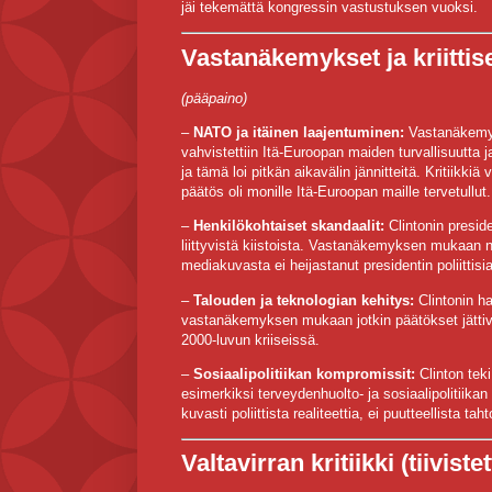
jäi tekemättä kongressin vastustuksen vuoksi.
Vastanäkemykset ja kriittis
(pääpaino)
–
NATO ja itäinen laajentuminen:
Vastanäkemyks
vahvistettiin Itä-Euroopan maiden turvallisuutta j
ja tämä loi pitkän aikavälin jännitteitä. Kritiikki
päätös oli monille Itä-Euroopan maille tervetullut.
–
Henkilökohtaiset skandaalit:
Clintonin preside
liittyvistä kiistoista. Vastanäkemyksen mukaan nä
mediakuvasta ei heijastanut presidentin poliittis
–
Talouden ja teknologian kehitys:
Clintonin h
vastanäkemyksen mukaan jotkin päätökset jättivä
2000-luvun kriiseissä.
–
Sosiaalipolitiikan kompromissit:
Clinton tek
esimerkiksi terveydenhuolto- ja sosiaalipolitii
kuvasti poliittista realiteettia, ei puutteellista 
Valtavirran kritiikki (tiivistet