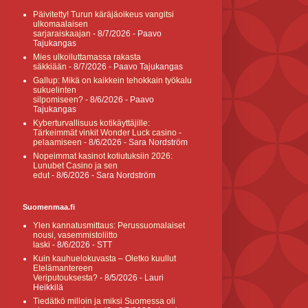
Päivitetty! Turun käräjäoikeus vangitsi
ulkomaalaisen
sarjaraiskaajan
- 8/7/2026
- Paavo
Tajukangas
Mies ulkoiluttamassa rakasta
säkkiään
- 8/7/2026
- Paavo Tajukangas
Gallup: Mikä on kaikkein tehokkain työkalu
sukuelinten
silpomiseen?
- 8/6/2026
- Paavo
Tajukangas
Kyberturvallisuus kotikäyttäjille:
Tärkeimmät vinkit Wonder Luck casino -
pelaamiseen
- 8/6/2026
- Sara Nordström
Nopeimmat kasinot kotiutuksiin 2026:
Lunubet Casino ja sen
edut
- 8/6/2026
- Sara Nordström
Suomenmaa.fi
Ylen kannatusmittaus: Perussuomalaiset
nousi, vasemmistoliitto
laski
- 8/6/2026
- STT
Kuin kauhuelokuvasta – Oletko kuullut
Etelämantereen
Veriputouksesta?
- 8/5/2026
- Lauri
Heikkilä
Tiedätkö milloin ja miksi Suomessa oli