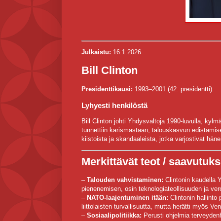
Julkaistu:
16.1.2026
Bill Clinton
Presidenttikausi:
1993–2001 (42. presidentti)
Lyhyesti henkilöstä
Bill Clinton johti Yhdysvaltoja 1990-luvulla, ky
tunnettiin karismastaan, talouskasvun edistämise
kiistoista ja skandaaleista, jotka varjostivat häne
Merkittävät teot / saavutuks
–
Talouden vahvistaminen:
Clintonin kaudella 
pienenemisen, osin teknologiateollisuuden ja vero
–
NATO-laajentuminen itään:
Clintonin hallinto
liittolaisten turvallisuutta, mutta herätti myös Venä
–
Sosiaalipolitiikka:
Perusti ohjelmia terveydenh