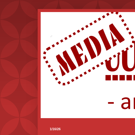
.
1/16/26