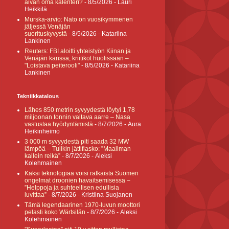
aivan oma kalenteri?
- 8/5/2026
- Lauri
Heikkilä
Murska-arvio: Nato on vuosikymmenen
jäljessä Venäjän
suorituskyvystä
- 8/5/2026
- Katariina
Lankinen
Reuters: FBI aloitti yhteistyön Kiinan ja
Venäjän kanssa, kriitikot huolissaan –
"Loistava peiterooli"
- 8/5/2026
- Katariina
Lankinen
Tekniikkatalous
Lähes 850 metrin syvyydestä löytyi 1,78
miljoonan tonnin valtava aarre – Nasa
vastustaa hyödyntämistä
- 8/7/2026
- Aura
Heikinheimo
3 000 m syvyydestä piti saada 32 MW
lämpöä – Tulikin jättifiasko: ”Maailman
kallein reikä”
- 8/7/2026
- Aleksi
Kolehmainen
Kaksi teknologiaa voisi ratkaista Suomen
ongelmat droonien havaitsemisessa –
”Helppoja ja suhteellisen edullisia
luvittaa”
- 8/7/2026
- Kristiina Suojanen
Tämä legendaarinen 1970-luvun moottori
pelasti koko Wärtsilän
- 8/7/2026
- Aleksi
Kolehmainen