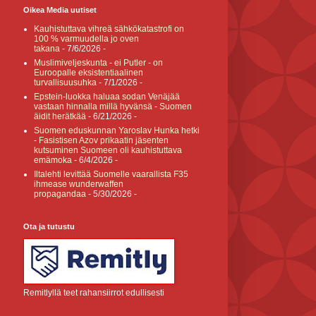
Oikea Media uutiset
Kauhistuttava vihreä sähkökatastrofi on
100 % varmuudella jo oven
takana
- 7/6/2026
-
Muslimiveljeskunta - ei Putler - on
Euroopalle eksistentiaalinen
turvallisuusuhka
- 7/1/2026
-
Epstein-luokka haluaa sodan Venäjää
vastaan hinnalla millä hyvänsä - Suomen
äidit herätkää
- 6/21/2026
-
Suomen eduskunnan Yaroslav Hunka hetki
- Fasistisen Azov prikaatin jäsenten
kutsuminen Suomeen oli kauhistuttava
emämoka
- 6/4/2026
-
Iltalehti levittää Suomelle vaarallista F35
ihmease wunderwaffen
propagandaa
- 5/30/2026
-
Ota ja tutustu
Remitlyllä teet rahansiirrot edullisesti