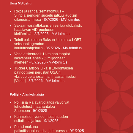
Uusi MV-Lehti
Rikos ja rangaitsemattomuus –
Siirtolaisjengien suojelu jatkuu Ruotsin
oikeusistuimissa
- 8/7/2026
- MV-toimitus
Saksan varaliittokansleri esittää globalistit
haastavan AfD-puolueen
kieltämistä
- 8/7/2026
- MV-toimitus
Teinit pakotetaan Saksan kouluissa LGBT-
seksuaaliagendan
koulutusohjelmiin
- 8/7/2026
- MV-toimitus
Venäläiskenraali: Ukrainan tappiot
kasvaneet lähes 2,5 miljoonaan
mieheen
- 8/7/2026
- MV-toimitus
Tucker Carlson julkaisi 10-kohtaisen
patrioottisen perustan USA:n
yksipuoluejärjestelmän haastamiseksi
[Video]
- 8/7/2026
- MV-toimitus
Poliisi - Ajankohtaista
Poliisi ja Rajavartiolaitos valvoivat
tehostetusti maahantuloa
Suomeen
- 9/1/2025
-
Kuhmoisten veneonnettomuuden
esitutkinta jatkuu
- 9/1/2025
-
Poliisi mukana
paikallispuolustusharjoituksessa
- 9/1/2025