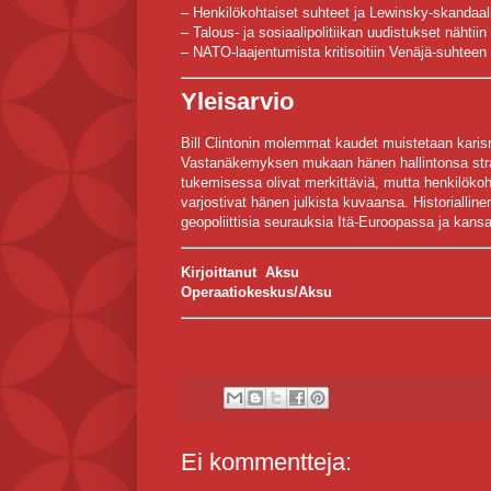
– Henkilökohtaiset suhteet ja Lewinsky-skandaali 
– Talous- ja sosiaalipolitiikan uudistukset nähtiin 
– NATO-laajentumista kritisoitiin Venäjä-suhteen 
Yleisarvio
Bill Clintonin molemmat kaudet muistetaan karis
Vastanäkemyksen mukaan hänen hallintonsa stra
tukemisessa olivat merkittäviä, mutta henkilökoh
varjostivat hänen julkista kuvaansa. Historialline
geopoliittisia seurauksia Itä-Euroopassa ja kans
Kirjoittanut Aksu
Operaatiokeskus/Aksu
Ei kommentteja: