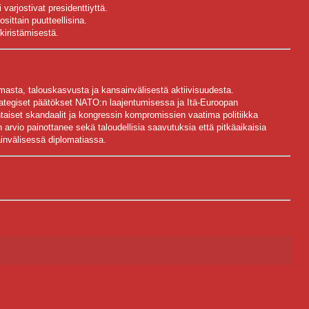
varjostivat presidenttiyttä.
osittain puutteellisina.
kiristämisestä.
masta, talouskasvusta ja kansainvälisestä aktiivisuudesta.
tegiset päätökset NATO:n laajentumisessa ja Itä-Euroopan
taiset skandaalit ja kongressin kompromissien vaatima politiikka
n arvio painottanee sekä taloudellisia saavutuksia että pitkäaikaisia
ainvälisessä diplomatiassa.