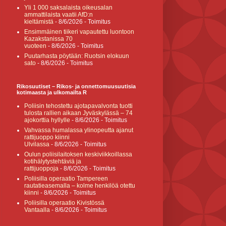
Yli 1 000 saksalaista oikeusalan
ammattilaista vaatii AfD:n
kieltämistä
- 8/6/2026
- Toimitus
Ensimmäinen tiikeri vapautettu luontoon
Kazakstanissa 70
vuoteen
- 8/6/2026
- Toimitus
Puutarhasta pöytään: Ruotsin elokuun
sato
- 8/6/2026
- Toimitus
Rikosuutiset – Rikos- ja onnettomuusuutisia
kotimaasta ja ulkomailta R
Poliisin tehostettu ajotapavalvonta tuotti
tulosta rallien aikaan Jyväskylässä – 74
ajokorttia hyllylle
- 8/6/2026
- Toimitus
Vahvassa humalassa ylinopeutta ajanut
rattijuoppo kiinni
Ulvilassa
- 8/6/2026
- Toimitus
Oulun poliisilaitoksen keskiviikkoillassa
kotihälytystehtäviä ja
rattijuoppoja
- 8/6/2026
- Toimitus
Poliisilla operaatio Tampereen
rautatieasemalla – kolme henkilöä otettu
kiinni
- 8/6/2026
- Toimitus
Poliisilla operaatio Kivistössä
Vantaalla
- 8/6/2026
- Toimitus