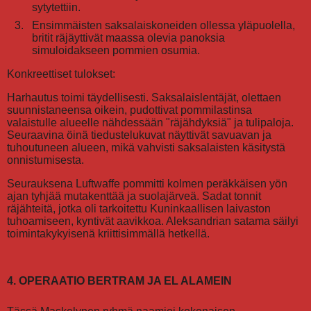
sytytettiin.
Ensimmäisten saksalaiskoneiden ollessa yläpuolella,
britit räjäyttivät maassa olevia panoksia
simuloidakseen pommien osumia.
Konkreettiset tulokset:
Harhautus toimi täydellisesti. Saksalaislentäjät, olettaen
suunnistaneensa oikein, pudottivat pommilastinsa
valaistulle alueelle nähdessään "räjähdyksiä" ja tulipaloja.
Seuraavina öinä tiedustelukuvat näyttivät savuavan ja
tuhoutuneen alueen, mikä vahvisti saksalaisten käsitystä
onnistumisesta.
Seurauksena Luftwaffe pommitti kolmen peräkkäisen yön
ajan tyhjää mutakenttää ja suolajärveä. Sadat tonnit
räjähteitä, jotka oli tarkoitettu Kuninkaallisen laivaston
tuhoamiseen, kyntivät aavikkoa. Aleksandrian satama säilyi
toimintakykyisenä kriittisimmällä hetkellä.
4. OPERAATIO BERTRAM JA EL ALAMEIN