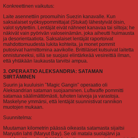
Konkreettinen vaikutus:
Laite asennettiin proomuihin Suezin kanavalle. Kun
saksalaiset syöksypommittajat (Stukat) lähestyivät öisin,
valot sytytettiin. Lentäjät eivät nähneet kanavaa tai siltoja; he
näkivät vain pyörivän valoseinämän, joka aiheutti huimausta
ja desorientaatiota. Saksalaiset lentäjät raportoivat
mahdottomuudesta lukita kohteita, ja monet pommit
putosivat harmittomina aavikolle. Brittiläiset kutsuivat laitetta
onnistuneeksi, sillä se suojasi elintärkeää vesireittiä ilman,
että yhtäkään laukausta tarvitsi ampua.
3. OPERAATIO ALEKSANDRIA: SATAMAN
SIIRTÄMINEN
Suurin ja kuuluisin "Magic Gangin" operaatio oli
Aleksandrian sataman suojaaminen. Luftwaffe pommitti
satamaa säälimättömästi, tuhoten laivoja ja varastoja.
Maskelyne ymmärsi, että lentäjät suunnistivat rannikon
muotojen mukaan.
Suunnitelma:
Muutaman kilometrin päässä oikeasta satamasta sijaitsi
Maryutin lahti (Maryut Bay). Se oli matala suolajärvi ja