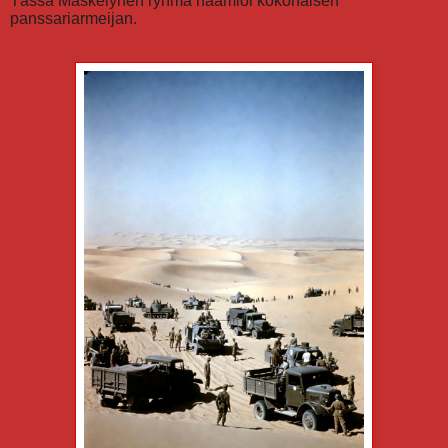
Tässä Maskelynen ryhmä naamioi kokonaisen
panssariarmeijan.