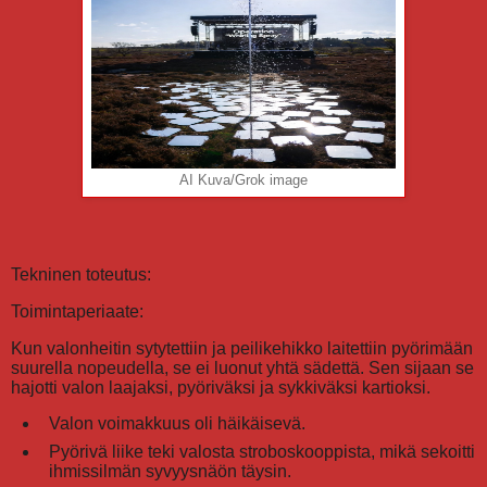
AI Kuva/Grok image
Tekninen toteutus:
Toimintaperiaate:
Kun valonheitin sytytettiin ja peilikehikko laitettiin pyörimään
suurella nopeudella, se ei luonut yhtä sädettä. Sen sijaan se
hajotti valon laajaksi, pyöriväksi ja sykkiväksi kartioksi.
Valon voimakkuus oli häikäisevä.
Pyörivä liike teki valosta stroboskooppista, mikä sekoitti
ihmissilmän syvyysnäön täysin.