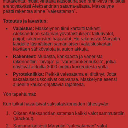
mutakenttä, mutta ylhäältä katsottuna sen ranniviiva muistutti
erehdyttävästi Aleksandrian satama-allasta. Maskelyne
päätti rakentaa sinne "valesataman".
Toteutus ja lavastus:
Valaistus:
Maskelynen tiimi kartoitti tarkasti
Aleksandrian sataman yövalaistuksen: laiturivalot,
poijut, rakennusten hajavalot. He rakensivat Maryutin
lahdelle täsmälleen samanlaisen valaistuskartan
käyttäen sähkövaloja ja auton akkuja.
Rakenteet:
Mudasta, kankaasta ja vanerista
rakennettiin "laivoja" ja "varastorakennuksia", jotka
näyttivät aidoilta 3000 metrin korkeudesta yöllä.
Pyrotekniikka:
Pelkkä valesatama ei riittänyt. Jotta
saksalaiset uskoisivat osuvansa, Maskelyne asensi
alueelle kauko-ohjattavia räjähteitä.
Yön tapahtumat:
Kun tutkat havaitsivat saksalaiskoneiden lähestyvän:
Oikean Aleksandrian sataman kaikki valot sammutettiin
(blackout).
Samanaikaisesti Maryutin "valesataman" valot