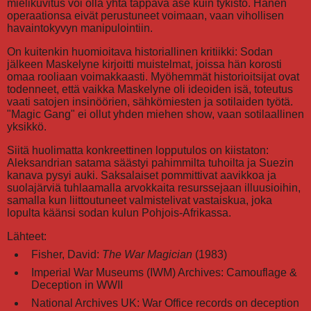
mielikuvitus voi olla yhtä tappava ase kuin tykistö. Hänen
operaationsa eivät perustuneet voimaan, vaan vihollisen
havaintokyvyn manipulointiin.
On kuitenkin huomioitava historiallinen kritiikki: Sodan
jälkeen Maskelyne kirjoitti muistelmat, joissa hän korosti
omaa rooliaan voimakkaasti. Myöhemmät historioitsijat ovat
todenneet, että vaikka Maskelyne oli ideoiden isä, toteutus
vaati satojen insinöörien, sähkömiesten ja sotilaiden työtä.
"Magic Gang" ei ollut yhden miehen show, vaan sotilaallinen
yksikkö.
Siitä huolimatta konkreettinen lopputulos on kiistaton:
Aleksandrian satama säästyi pahimmilta tuhoilta ja Suezin
kanava pysyi auki. Saksalaiset pommittivat aavikkoa ja
suolajärviä tuhlaamalla arvokkaita resurssejaan illuusioihin,
samalla kun liittoutuneet valmistelivat vastaiskua, joka
lopulta käänsi sodan kulun Pohjois-Afrikassa.
Lähteet:
Fisher, David:
The War Magician
(1983)
Imperial War Museums (IWM) Archives: Camouflage &
Deception in WWII
National Archives UK: War Office records on deception