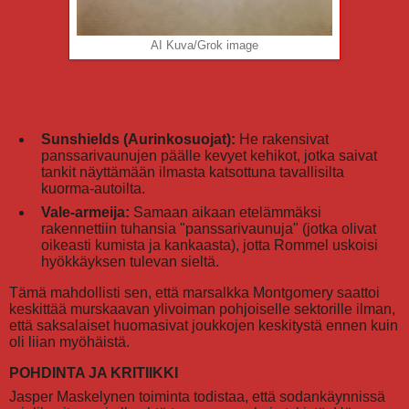
AI Kuva/Grok image
Sunshields (Aurinkosuojat):
He rakensivat
panssarivaunujen päälle kevyet kehikot, jotka saivat
tankit näyttämään ilmasta katsottuna tavallisilta
kuorma-autoilta.
Vale-armeija:
Samaan aikaan etelämmäksi
rakennettiin tuhansia "panssarivaunuja" (jotka olivat
oikeasti kumista ja kankaasta), jotta Rommel uskoisi
hyökkäyksen tulevan sieltä.
Tämä mahdollisti sen, että marsalkka Montgomery saattoi
keskittää murskaavan ylivoiman pohjoiselle sektorille ilman,
että saksalaiset huomasivat joukkojen keskitystä ennen kuin
oli liian myöhäistä.
POHDINTA JA KRITIIKKI
Jasper Maskelynen toiminta todistaa, että sodankäynnissä