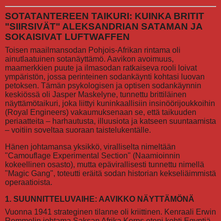
SOTATANTEREEN TAIKURI: KUINKA BRITIT
"SIIRSIVÄT" ALEKSANDRIAN SATAMAN JA
SOKAISIVAT LUFTWAFFEN
Toisen maailmansodan Pohjois-Afrikan rintama oli
ainutlaatuinen sotanäyttämö. Aavikon avoimuus,
maamerkkien puute ja ilmasodan ratkaiseva rooli loivat
ympäristön, jossa perinteinen sodankäynti kohtasi luovan
petoksen. Tämän psykologisen ja optisen sodankäynnin
keskiössä oli Jasper Maskelyne, tunnettu brittiläinen
näyttämötaikuri, joka liittyi kuninkaallisiin insinöörijoukkoihin
(Royal Engineers) vakaumuksenaan se, että taikuuden
periaatteita – harhautusta, illuusiota ja katseen suuntaamista
– voitiin soveltaa suoraan taistelukentälle.
Hänen johtamansa yksikkö, viralliselta nimeltään
"Camouflage Experimental Section" (Naamioinnin
kokeellinen osasto), mutta epävirallisesti tunnettu nimellä
"Magic Gang", toteutti eräitä sodan historian kekseliäimmistä
operaatioista.
1. SUUNNITTELUVAIHE: AAVIKKO NÄYTTÄMÖNÄ
Vuonna 1941 strateginen tilanne oli kriittinen. Kenraali Erwin
Rommelin johtama Saksan Afrika Korps eteni kohti Egyptiä.