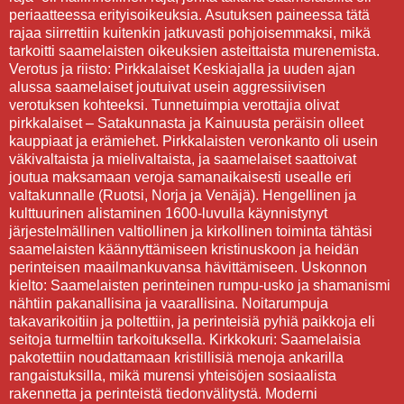
periaatteessa erityisoikeuksia. Asutuksen paineessa tätä
rajaa siirrettiin kuitenkin jatkuvasti pohjoisemmaksi, mikä
tarkoitti saamelaisten oikeuksien asteittaista murenemista.
Verotus ja riisto: Pirkkalaiset Keskiajalla ja uuden ajan
alussa saamelaiset joutuivat usein aggressiivisen
verotuksen kohteeksi. Tunnetuimpia verottajia olivat
pirkkalaiset – Satakunnasta ja Kainuusta peräisin olleet
kauppiaat ja erämiehet. Pirkkalaisten veronkanto oli usein
väkivaltaista ja mielivaltaista, ja saamelaiset saattoivat
joutua maksamaan veroja samanaikaisesti usealle eri
valtakunnalle (Ruotsi, Norja ja Venäjä). Hengellinen ja
kulttuurinen alistaminen 1600-luvulla käynnistynyt
järjestelmällinen valtiollinen ja kirkollinen toiminta tähtäsi
saamelaisten käännyttämiseen kristinuskoon ja heidän
perinteisen maailmankuvansa hävittämiseen. Uskonnon
kielto: Saamelaisten perinteinen rumpu-usko ja shamanismi
nähtiin pakanallisina ja vaarallisina. Noitarumpuja
takavarikoitiin ja poltettiin, ja perinteisiä pyhiä paikkoja eli
seitoja turmeltiin tarkoituksella. Kirkkokuri: Saamelaisia
pakotettiin noudattamaan kristillisiä menoja ankarilla
rangaistuksilla, mikä murensi yhteisöjen sosiaalista
rakennetta ja perinteistä tiedonvälitystä. Moderni