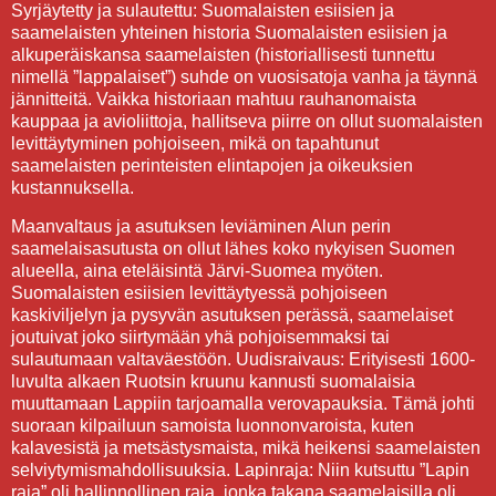
Syrjäytetty ja sulautettu: Suomalaisten esiisien ja
saamelaisten yhteinen historia Suomalaisten esiisien ja
alkuperäiskansa saamelaisten (historiallisesti tunnettu
nimellä ”lappalaiset”) suhde on vuosisatoja vanha ja täynnä
jännitteitä. Vaikka historiaan mahtuu rauhanomaista
kauppaa ja avioliittoja, hallitseva piirre on ollut suomalaisten
levittäytyminen pohjoiseen, mikä on tapahtunut
saamelaisten perinteisten elintapojen ja oikeuksien
kustannuksella.
Maanvaltaus ja asutuksen leviäminen Alun perin
saamelaisasutusta on ollut lähes koko nykyisen Suomen
alueella, aina eteläisintä Järvi-Suomea myöten.
Suomalaisten esiisien levittäytyessä pohjoiseen
kaskiviljelyn ja pysyvän asutuksen perässä, saamelaiset
joutuivat joko siirtymään yhä pohjoisemmaksi tai
sulautumaan valtaväestöön. Uudisraivaus: Erityisesti 1600-
luvulta alkaen Ruotsin kruunu kannusti suomalaisia
muuttamaan Lappiin tarjoamalla verovapauksia. Tämä johti
suoraan kilpailuun samoista luonnonvaroista, kuten
kalavesistä ja metsästysmaista, mikä heikensi saamelaisten
selviytymismahdollisuuksia. Lapinraja: Niin kutsuttu ”Lapin
raja” oli hallinnollinen raja, jonka takana saamelaisilla oli