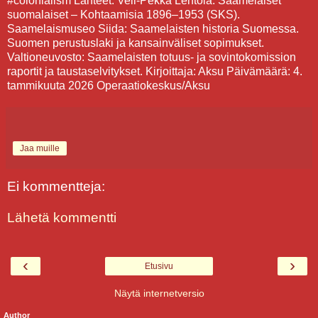
#colonialism Lähteet: Veli-Pekka Lehtola: Saamelaiset
suomalaiset – Kohtaamisia 1896–1953 (SKS).
Saamelaismuseo Siida: Saamelaisten historia Suomessa.
Suomen perustuslaki ja kansainväliset sopimukset.
Valtioneuvosto: Saamelaisten totuus- ja sovintokomission
raportit ja taustaselvitykset. Kirjoittaja: Aksu Päivämäärä: 4.
tammikuuta 2026 Operaatiokeskus/Aksu
Jaa muille
Ei kommentteja:
Lähetä kommentti
‹
›
Etusivu
Näytä internetversio
Author