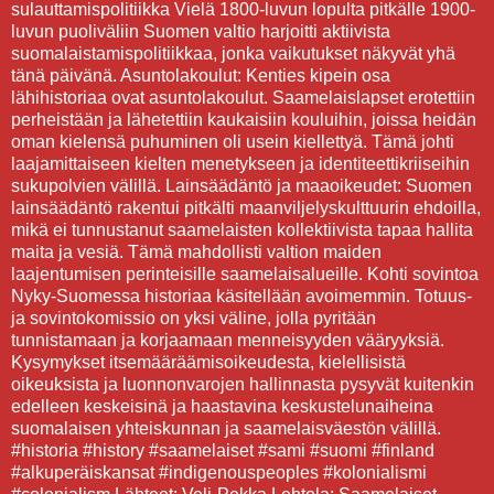
sulauttamispolitiikka Vielä 1800-luvun lopulta pitkälle 1900-
luvun puoliväliin Suomen valtio harjoitti aktiivista
suomalaistamispolitiikkaa, jonka vaikutukset näkyvät yhä
tänä päivänä. Asuntolakoulut: Kenties kipein osa
lähihistoriaa ovat asuntolakoulut. Saamelaislapset erotettiin
perheistään ja lähetettiin kaukaisiin kouluihin, joissa heidän
oman kielensä puhuminen oli usein kiellettyä. Tämä johti
laajamittaiseen kielten menetykseen ja identiteettikriiseihin
sukupolvien välillä. Lainsäädäntö ja maaoikeudet: Suomen
lainsäädäntö rakentui pitkälti maanviljelyskulttuurin ehdoilla,
mikä ei tunnustanut saamelaisten kollektiivista tapaa hallita
maita ja vesiä. Tämä mahdollisti valtion maiden
laajentumisen perinteisille saamelaisalueille. Kohti sovintoa
Nyky-Suomessa historiaa käsitellään avoimemmin. Totuus-
ja sovintokomissio on yksi väline, jolla pyritään
tunnistamaan ja korjaamaan menneisyyden vääryyksiä.
Kysymykset itsemääräämisoikeudesta, kielellisistä
oikeuksista ja luonnonvarojen hallinnasta pysyvät kuitenkin
edelleen keskeisinä ja haastavina keskustelunaiheina
suomalaisen yhteiskunnan ja saamelaisväestön välillä.
#historia #history #saamelaiset #sami #suomi #finland
#alkuperäiskansat #indigenouspeoples #kolonialismi