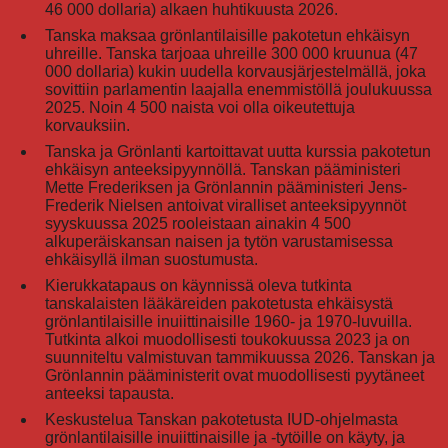
46 000 dollaria) alkaen huhtikuusta 2026.
Tanska maksaa grönlantilaisille pakotetun ehkäisyn
uhreille. Tanska tarjoaa uhreille 300 000 kruunua (47
000 dollaria) kukin uudella korvausjärjestelmällä, joka
sovittiin parlamentin laajalla enemmistöllä joulukuussa
2025. Noin 4 500 naista voi olla oikeutettuja
korvauksiin.
Tanska ja Grönlanti kartoittavat uutta kurssia pakotetun
ehkäisyn anteeksipyynnöllä. Tanskan pääministeri
Mette Frederiksen ja Grönlannin pääministeri Jens-
Frederik Nielsen antoivat viralliset anteeksipyynnöt
syyskuussa 2025 rooleistaan ainakin 4 500
alkuperäiskansan naisen ja tytön varustamisessa
ehkäisyllä ilman suostumusta.
Kierukkatapaus on käynnissä oleva tutkinta
tanskalaisten lääkäreiden pakotetusta ehkäisystä
grönlantilaisille inuiittinaisille 1960- ja 1970-luvuilla.
Tutkinta alkoi muodollisesti toukokuussa 2023 ja on
suunniteltu valmistuvan tammikuussa 2026. Tanskan ja
Grönlannin pääministerit ovat muodollisesti pyytäneet
anteeksi tapausta.
Keskustelua Tanskan pakotetusta IUD-ohjelmasta
grönlantilaisille inuiittinaisille ja -tytöille on käyty, ja