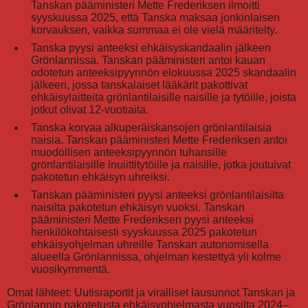
Tanskan pääministeri Mette Frederiksen ilmoitti
syyskuussa 2025, että Tanska maksaa jonkinlaisen
korvauksen, vaikka summaa ei ole vielä määritelty.
Tanska pyysi anteeksi ehkäisyskandaalin jälkeen
Grönlannissa. Tanskan pääministeri antoi kauan
odotetun anteeksipyynnön elokuussa 2025 skandaalin
jälkeen, jossa tanskalaiset lääkärit pakottivat
ehkäisylaitteita grönlantilaisille naisille ja tytöille, joista
jotkut olivat 12-vuotiaita.
Tanska korvaa alkuperäiskansojen grönlantilaisia
naisia. Tanskan pääministeri Mette Frederiksen antoi
muodollisen anteeksipyynnön tuhansille
grönlantilaisille inuiittitytöille ja naisille, jotka joutuivat
pakotetun ehkäisyn uhreiksi.
Tanskan pääministeri pyysi anteeksi grönlantilaisilta
naisilta pakotetun ehkäisyn vuoksi. Tanskan
pääministeri Mette Frederiksen pyysi anteeksi
henkilökohtaisesti syyskuussa 2025 pakotetun
ehkäisyohjelman uhreille Tanskan autonomisella
alueella Grönlannissa, ohjelman kestettyä yli kolme
vuosikymmentä.
Omat lähteet: Uutisraportit ja viralliset lausunnot Tanskan ja
Grönlannin pakotetusta ehkäisyohjelmasta vuosilta 2024–