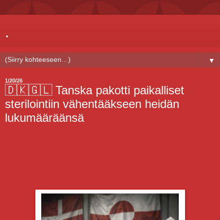
.
▼
1/20/26
🇩🇰🇬🇱 Tanska pakotti paikalliset
sterilointiin vähentääkseen heidän
lukumääräänsä