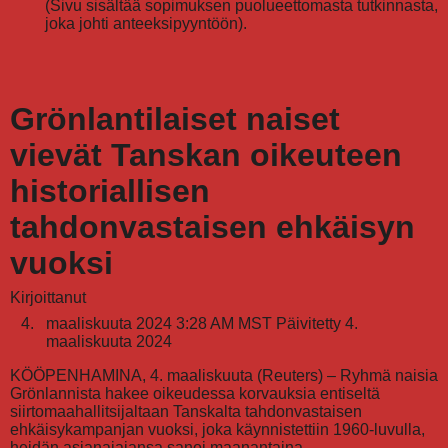
(Sivu sisältää sopimuksen puolueettomasta tutkinnasta,
joka johti anteeksipyyntöön).
Grönlantilaiset naiset
vievät Tanskan oikeuteen
historiallisen
tahdonvastaisen ehkäisyn
vuoksi
Kirjoittanut
maaliskuuta 2024 3:28 AM MST Päivitetty 4.
maaliskuuta 2024
KÖÖPENHAMINA, 4. maaliskuuta (Reuters) – Ryhmä naisia
Grönlannista hakee oikeudessa korvauksia entiseltä
siirtomaahallitsijaltaan Tanskalta tahdonvastaisen
ehkäisykampanjan vuoksi, joka käynnistettiin 1960-luvulla,
heidän asianajajansa sanoi maanantaina.