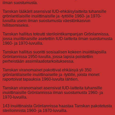
ilman suostumusta.
Tanskan lääkärit asensivat IUD-ehkäisylaitteita tuhansille
grönlantilaisille inuiittinaisille ja -tytöille 1960- ja 1970-
luvuilla usein ilman suostumusta väestönkasvun
hillitsemiseksi.
Tanskan hallitus toteutti sterilointikampanjan Grönlannissa,
jossa inuiittinaisille asetettiin IUD-laitteita ilman suostumusta
1960- ja 1970-luvuilla.
Tanskan hallitus suoritti sosiaalisen kokeen inuiittilapsilla
Grönlannissa 1950-luvulla, jossa lapsia poistettiin
perheistään assimilaatiotarkoituksessa.
Tanskan viranomaiset pakottivat ehkäisyä yli 350
grönlantilaiselle inuiittinaiselle ja -tytölle, joista monet
raportoivat tapauksia 1960-luvulta lähtien.
Tanskan viranomaiset asensivat IUD-laitteita tuhansille
inuiittinaisille Grönlannissa ilman suostumusta 1960- ja
1970-luvuilla.
143 inuiittinaista Grönlannissa haastaa Tanskan pakotetusta
steriloinnista 1960- ja 1970-luvuilla.