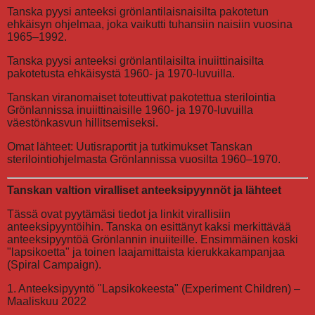
Tanska pyysi anteeksi grönlantilaisnaisilta pakotetun
ehkäisyn ohjelmaa, joka vaikutti tuhansiin naisiin vuosina
1965–1992.
Tanska pyysi anteeksi grönlantilaisilta inuiittinaisilta
pakotetusta ehkäisystä 1960- ja 1970-luvuilla.
Tanskan viranomaiset toteuttivat pakotettua sterilointia
Grönlannissa inuiittinaisille 1960- ja 1970-luvuilla
väestönkasvun hillitsemiseksi.
Omat lähteet: Uutisraportit ja tutkimukset Tanskan
sterilointiohjelmasta Grönlannissa vuosilta 1960–1970.
Tanskan valtion viralliset anteeksipyynnöt ja lähteet
Tässä ovat pyytämäsi tiedot ja linkit virallisiin
anteeksipyyntöihin. Tanska on esittänyt kaksi merkittävää
anteeksipyyntöä Grönlannin inuiiteille. Ensimmäinen koski
"lapsikoetta" ja toinen laajamittaista kierukkakampanjaa
(Spiral Campaign).
1. Anteeksipyyntö "Lapsikokeesta" (Experiment Children) –
Maaliskuu 2022