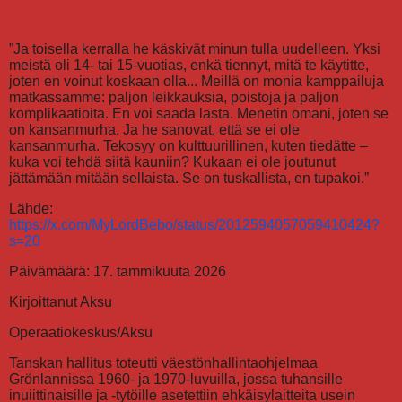
”Ja toisella kerralla he käskivät minun tulla uudelleen. Yksi
meistä oli 14- tai 15-vuotias, enkä tiennyt, mitä te käytitte,
joten en voinut koskaan olla... Meillä on monia kamppailuja
matkassamme: paljon leikkauksia, poistoja ja paljon
komplikaatioita. En voi saada lasta. Menetin omani, joten se
on kansanmurha. Ja he sanovat, että se ei ole
kansanmurha. Tekosyy on kulttuurillinen, kuten tiedätte –
kuka voi tehdä siitä kauniin? Kukaan ei ole joutunut
jättämään mitään sellaista. Se on tuskallista, en tupakoi.”
Lähde:
https://x.com/MyLordBebo/status/2012594057059410424?
s=20
Päivämäärä: 17. tammikuuta 2026
Kirjoittanut Aksu
Operaatiokeskus/Aksu
Tanskan hallitus toteutti väestönhallintaohjelmaa
Grönlannissa 1960- ja 1970-luvuilla, jossa tuhansille
inuiittinaisille ja -tytöille asetettiin ehkäisylaitteita usein