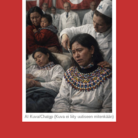
AI Kuva/Chatgp (Kuva ei liity uutiseen mitenkään)