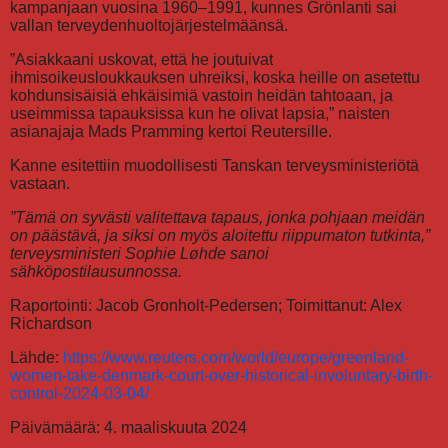
kampanjaan vuosina 1960–1991, kunnes Grönlanti sai
vallan terveydenhuoltojärjestelmäänsä.
”Asiakkaani uskovat, että he joutuivat
ihmisoikeusloukkauksen uhreiksi, koska heille on asetettu
kohdunsisäisiä ehkäisimiä vastoin heidän tahtoaan, ja
useimmissa tapauksissa kun he olivat lapsia,” naisten
asianajaja Mads Pramming kertoi Reutersille.
Kanne esitettiin muodollisesti Tanskan terveysministeriötä
vastaan.
”Tämä on syvästi valitettava tapaus, jonka pohjaan meidän
on päästävä, ja siksi on myös aloitettu riippumaton tutkinta,”
terveysministeri Sophie Løhde sanoi
sähköpostilausunnossa.
Raportointi: Jacob Gronholt-Pedersen; Toimittanut: Alex
Richardson
Lähde:
https://www.reuters.com/world/europe/greenland-
women-take-denmark-court-over-historical-involuntary-birth-
control-2024-03-04/
Päivämäärä: 4. maaliskuuta 2024