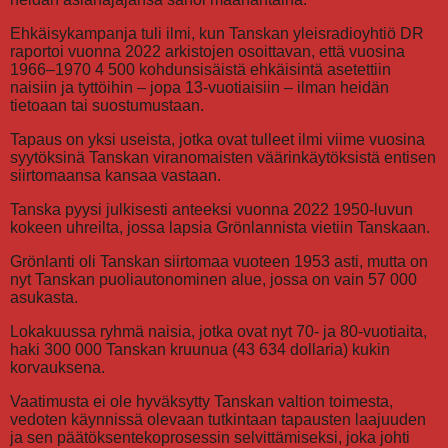
Ehkäisykampanja tuli ilmi, kun Tanskan yleisradioyhtiö DR
raportoi vuonna 2022 arkistojen osoittavan, että vuosina
1966–1970 4 500 kohdunsisäistä ehkäisintä asetettiin
naisiin ja tyttöihin – jopa 13-vuotiaisiin – ilman heidän
tietoaan tai suostumustaan.
Tapaus on yksi useista, jotka ovat tulleet ilmi viime vuosina
syytöksinä Tanskan viranomaisten väärinkäytöksistä entisen
siirtomaansa kansaa vastaan.
Tanska pyysi julkisesti anteeksi vuonna 2022 1950-luvun
kokeen uhreilta, jossa lapsia Grönlannista vietiin Tanskaan.
Grönlanti oli Tanskan siirtomaa vuoteen 1953 asti, mutta on
nyt Tanskan puoliautonominen alue, jossa on vain 57 000
asukasta.
Lokakuussa ryhmä naisia, jotka ovat nyt 70- ja 80-vuotiaita,
haki 300 000 Tanskan kruunua (43 634 dollaria) kukin
korvauksena.
Vaatimusta ei ole hyväksytty Tanskan valtion toimesta,
vedoten käynnissä olevaan tutkintaan tapausten laajuuden
ja sen päätöksentekoprosessin selvittämiseksi, joka johti