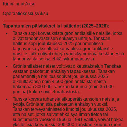
Kirjoittanut Aksu
Operaatiokeskus/Aksu
Tapahtumien päivitykset ja lisätiedot (2025–2026):
Tanska sopi korvauksista grönlantilaisille naisille, jotka
olivat tahdonvastaisen ehkäisyn uhreja. Tanskan
hallitus sopi joulukuussa 2025 parlamentissa
tarjoavansa yksilöllisiä korvauksia grönlantilaisille
naisille, jotka olivat uhreja vuosikymmeniä kestäneessä
tahdonvastaisessa ehkäisykampanjassa.
Grönlantilaiset naiset voittivat oikeustaistelun Tanskaa
vastaan pakotetun ehkäisyn tapauksessa. Tanskan
parlamentti ja hallitus sopivat joulukuussa 2025
oikeuttavansa noin 4 500 grönlantilaista naista
hakemaan 300 000 Tanskan kruunua (noin 35 000
puntaa) kukin sovittelurahastosta.
Tanska korvaa tuhansia alkuperäiskansojen naisia ja
tyttöjä Grönlannissa pakotetun ehkäisyn vuoksi.
Tanskan terveysministeriö ilmoitti joulukuussa 2025,
että naiset, jotka saivat ehkäisyä ilman tietoa tai
suostumusta vuosien 1960 ja 1991 välillä, voivat hakea
yksilöllisiä korvauksia 300 000 Tanskan kruunua (noin