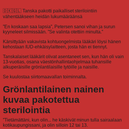
🇩🇰🇬🇱 Tanska pakotti paikalliset sterilointiin
vähentääkseen heidän lukumääräänsä
”En koskaan saa lapsia”, Petersen sanoi vihan ja surun
kyyneleet silmissään. ”Se valinta otettiin minulta.”
Kärsittyään vakavista kohtuongelmista lääkäri löysi hänen
kehostaan IUD-ehkäisylaitteen, josta hän ei tiennyt.
Tanskalaiset lääkärit olivat asentaneet sen, kun hän oli vain
13-vuotias, osana väestönhallintaohjelmaa tuhansille
alkuperäisille grönlantilaisille tytöille ja naisille.
Se kuulostaa siirtomaavallan toiminnalta.
Grönlantilainen nainen
kuvaa pakotettua
sterilointia
”Tietämättäni, kun olin... he käskivät minun tulla sairaalaan
kotikaupungissani, ja olin silloin 12 tai 13.