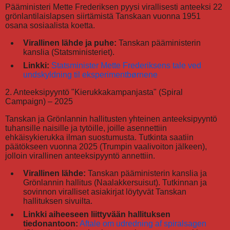
Pääministeri Mette Frederiksen pyysi virallisesti anteeksi 22
grönlantilaislapsen siirtämistä Tanskaan vuonna 1951
osana sosiaalista koetta.
Virallinen lähde ja puhe:
Tanskan pääministerin
kanslia (Statsministeriet).
Linkki:
Statsminister Mette Frederiksens tale ved
undskyldning til eksperimentbørnene
2. Anteeksipyyntö "Kierukkakampanjasta" (Spiral
Campaign) – 2025
Tanskan ja Grönlannin hallitusten yhteinen anteeksipyyntö
tuhansille naisille ja tytöille, joille asennettiin
ehkäisykierukka ilman suostumusta. Tutkinta saatiin
päätökseen vuonna 2025 (Trumpin vaalivoiton jälkeen),
jolloin virallinen anteeksipyyntö annettiin.
Virallinen lähde:
Tanskan pääministerin kanslia ja
Grönlannin hallitus (Naalakkersuisut). Tutkinnan ja
sovinnon viralliset asiakirjat löytyvät Tanskan
hallituksen sivuilta.
Linkki aiheeseen liittyvään hallituksen
tiedonantoon:
Aftale om udredning af spiralsagen