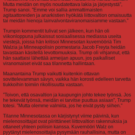
Mutta meidän on myös noudatettava lakia ja järjestystä”,
Trump sanoi. ”Emme voi sallia ammattimaisten
agitaattoreiden ja anarkistien hyökätä liittovaltion omaisuutta
tai meidän hienoja lainvalvontaviranomaisiamme vastaan.”
Trumpin kommentit tulivat sen jälkeen, kun hän oli
viikonloppuna julkaissut sosiaalisessa mediassa useita
viestejä, joissa hän kritisoi Minnesotan kuvernööriä Tim
Walzia ja Minneapolisin pormestaria Jacob Freyta heidän
tavastaan käsitellä levottomuuksia. Trump oli vihjannut, että
hän saattaisi lähettää armeijan apuun, jos paikalliset
viranomaiset eivät saa tilannetta hallintaan.
Maanantaina Trump vaikutti kuitenkin ottavan
sovittelevamman sävyn, vaikka hän korosti edelleen tarvetta
tiukkoihin toimiin rikollisuutta vastaan.
”Toivon, että osavaltion ja kaupungin johto tekee työnsä. Jos
he tekevät työnsä, meidän ei tarvitse puuttua asiaan”, Trump
totesi. ”Mutta olemme valmiita, jos he eivät pysty siihen.”
Tilanne Minnesotassa on kärjistynyt viime päivinä, kun
mielenosoittajat ovat piirittäneet liittovaltion rakennuksia ja
ottaneet yhteen poliisin kanssa. Kuvernööri Walz on
pyytänyt mielenosoittajia pysymään rauhallisina, mutta on