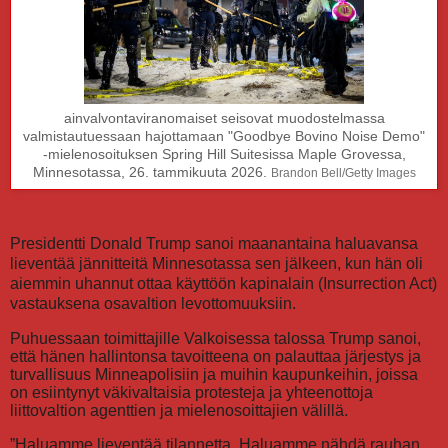
ainvalvontaviranomaiset seisovat muodostelmassa
valmistautuessaan hajottamaan "Goodbye Bovino Noise Demo"
-mielenosoituksen Spring Hill Suitesissa Maple Grovessa,
Minnesotassa, 26. tammikuuta 2026.
Brandon Bell/Getty Images
Presidentti Donald Trump sanoi maanantaina haluavansa
lieventää jännitteitä Minnesotassa sen jälkeen, kun hän oli
aiemmin uhannut ottaa käyttöön kapinalain (Insurrection Act)
vastauksena osavaltion levottomuuksiin.
Puhuessaan toimittajille Valkoisessa talossa Trump sanoi,
että hänen hallintonsa tavoitteena on palauttaa järjestys ja
turvallisuus Minneapolisiin ja muihin kaupunkeihin, joissa
on esiintynyt väkivaltaisia protesteja ja yhteenottoja
liittovaltion agenttien ja mielenosoittajien välillä.
”Haluamme lieventää tilannetta. Haluamme nähdä rauhan.