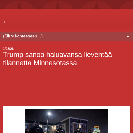
.
▼
1/28/26
Trump sanoo haluavansa lieventää
tilannetta Minnesotassa