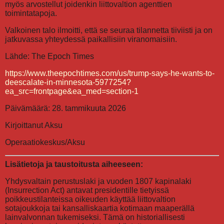
myös arvostellut joidenkin liittovaltion agenttien
toimintatapoja.
Valkoinen talo ilmoitti, että se seuraa tilannetta tiiviisti ja on
jatkuvassa yhteydessä paikallisiin viranomaisiin.
Lähde: The Epoch Times
https://www.theepochtimes.com/us/trump-says-he-wants-to-
deescalate-in-minnesota-5977254?
ea_src=frontpage&ea_med=section-1
Päivämäärä: 28. tammikuuta 2026
Kirjoittanut Aksu
Operaatiokeskus/Aksu
Lisätietoja ja taustoitusta aiheeseen:
Yhdysvaltain perustuslaki ja vuoden 1807 kapinalaki
(Insurrection Act) antavat presidentille tietyissä
poikkeustilanteissa oikeuden käyttää liittovaltion
sotajoukkoja tai kansalliskaartia kotimaan maaperällä
lainvalvonnan tukemiseksi. Tämä on historiallisesti