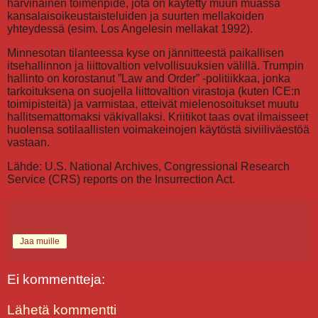
harvinainen toimenpide, jota on käytetty muun muassa
kansalaisoikeustaisteluiden ja suurten mellakoiden
yhteydessä (esim. Los Angelesin mellakat 1992).
Minnesotan tilanteessa kyse on jännitteestä paikallisen
itsehallinnon ja liittovaltion velvollisuuksien välillä. Trumpin
hallinto on korostanut ”Law and Order” -politiikkaa, jonka
tarkoituksena on suojella liittovaltion virastoja (kuten ICE:n
toimipisteitä) ja varmistaa, etteivät mielenosoitukset muutu
hallitsemattomaksi väkivallaksi. Kriitikot taas ovat ilmaisseet
huolensa sotilaallisten voimakeinojen käytöstä siviiliväestöä
vastaan.
Lähde: U.S. National Archives, Congressional Research
Service (CRS) reports on the Insurrection Act.
Jaa muille
Ei kommentteja:
Lähetä kommentti