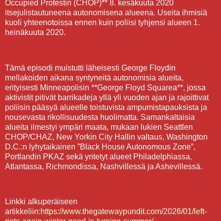
Occupied Protestin (CHOP)** 8. kesäkuuta 2020
itsejulistautuneena autonomisena alueena. Useita ihmisiä
kuoli yhteenotoissa ennen kuin poliisi tyhjensi alueen 1.
heinäkuuta 2020.
Tämä episodi muistutti läheisesti George Floydin
mellakoiden aikana syntyneitä autonomisia alueita,
erityisesti Minneapolisin **George Floyd Squarea**, jossa
aktivistit pitivät barrikadeja yllä yli vuoden ajan ja rajoittivat
poliisin pääsyä alueelle toistuvista ampumistapauksista ja
nousevasta rikollisuudesta huolimatta. Samankaltaisia
alueita ilmestyi ympäri maata, mukaan lukien Seattlen
CHOP/CHAZ, New Yorkin City Hallin valtaus, Washington
D.C.:n lyhytaikainen ”Black House Autonomous Zone”,
Portlandin PKAZ sekä yritetyt alueet Philadelphiassa,
Atlantassa, Richmondissa, Nashvillessä ja Ashevillessä.
Linkki alkuperäiseen
artikkeliin:
https://www.thegatewaypundit.com/2026/01/left-