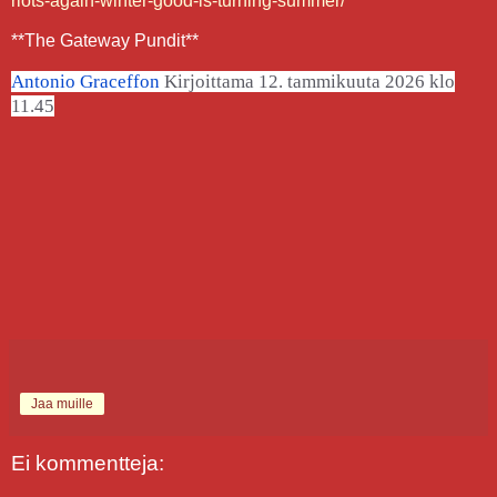
riots-again-winter-good-is-turning-summer/
**The Gateway Pundit**
Antonio Graceffon
Kirjoittama
12. tammikuuta 2026 klo
11.45
Jaa muille
Ei kommentteja: