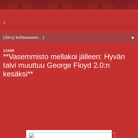
.
▼
1/14/26
**Vasemmisto mellakoi jälleen: Hyvän
talvi muuttuu George Floyd 2.0:n
kesäksi**