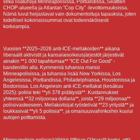
sekä lisätuhoja Minneapolisissa, Portlandissa, Seattlen
CHOP-alueella ja Atlantan ”Cop City” -levottomuuksissa.
Nämä luvut heijastavat vain dokumentoituja tapauksia, joten
todelliset kokonaissummat ovat todennäköisesti
korkeampia.
Vuosien **2025–2026 anti-ICE-mellakoiden** aikana
liberaalit aktivistit ja kansalaisoikeusjärjestöt järjestivät
ainakin **1 000 tapahtumaa** ”ICE Out For Good” -
banderollin alla. Kymmeniä tuhansia marssi
Minneapolisissa, ja tuhansia lisää New Yorkissa, Los
Angelesissa, Portlandissa, Philadelphiassa, Houstonissa ja
Bostonissa. Los Angelesin anti-ICE-mellakat (kesäkuu
2025): poliisi teki **yli 378 pidätystä**. Kustannukset
yhteensä **32 miljoonaa dollaria**, joista **29 miljoonaa**
poliisivasteeseen. Mellakoitsijat ryöstelivät **23 yritystä** ja
loukkasivat **yli 5 poliisia**, ja omaisuusvahinkoihin kuului
autojen polttamista.
Minneapolisin poliisipäällikkö **Brian O’Hara** kertoi, että