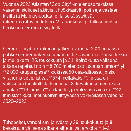
Vuonna 2023 Atlantan ”Cop City” -mielenosoituksissa
vasemmistolaiset aktivistit hyökkäsivät poliiseja vastaan
kivillä ja Molotov-cocktaileilla sekä sytyttivät
rakennuskaluston tuleen. Viranomaiset pidättivät useita
henkilöitä terrorismisyytteillä.
George Floydin kuoleman jälkeen vuonna 2020 maassa
puhkesi ennennäkemättömän mittakaavan mielenosoituksia
ja mellakoita. 25. toukokuuta ja 31. heinäkuuta välisenä
aikana tapahtui noin **8 700 mielenosoitustapahtumaa** yli
**2 000 kaupungissa** kaikissa 50 osavaltiossa, joista
viranomaiset julistivat **574 mellakaksi**, joissa oli
väkivaltaa tai rikollista toimintaa. 8. kesäkuuta mennessä
ainakin **19 ihmistä** oli kuollut, ja yhteensä ainakin **42
ihmistä** kuoli mellakoihin liittyvässä väkivallassa vuosina
2020–2023.
Tuhopoltot, vandalismi ja ryöstely 26. toukokuuta ja 8.
kesäkuuta välisenä aikana aiheuttivat arviolta **1–2