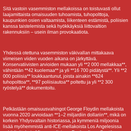
Sitä vastoin vasemmiston mellakoissa on toistuvasti ollut
laajamittaista omaisuuden tuhoamista, tuhopolttoja,
kaupunkien osien valtaamista, liikenteen estämistä, poliisien
kanssa taistelemista sekä hyökkäyksiä liittovaltion
rakennuksiin – usein ilman provokaatiota.
Yhdessä otettuna vasemmiston väkivallan mittakaava
viimeisen viiden vuoden aikana on järkyttävä.
Konservatiivisten arvioiden mukaan yli **2 000 mellakkaa**,
vähintään **42 kuolemaa** ja yli **16 700 pidätystä**. Yli **2
000 poliisia** loukkaantunut, joista ainakin **624
tuhopolttoa**, **97 poliisiautoa** poltettu ja yli **2 300
ryöstelyä** dokumentoitu.
Pelkästään omaisuusvahingot George Floydin mellakoista
vuonna 2020 arvioidaan **1–2 miljardiin dollariin**, mikä on
korkein Yhdysvaltain historiassa, ja kymmeniä miljoonia
lisää myöhemmistä anti-ICE-mellakoista Los Angelesissa