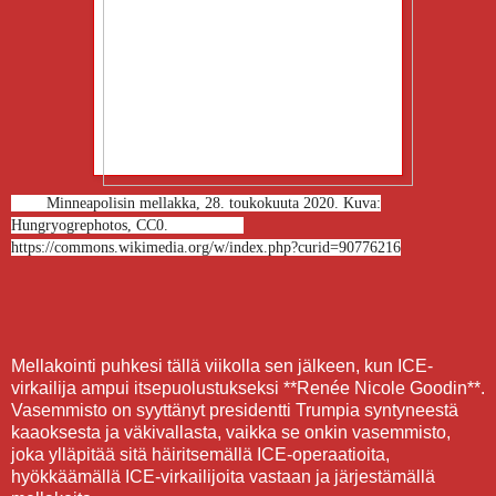
Minneapolisin mellakka, 28. toukokuuta 2020. Kuva:
Hungryogrephotos, CC0.
https://commons.wikimedia.org/w/index.php?curid=90776216
Mellakointi puhkesi tällä viikolla sen jälkeen, kun ICE-
virkailija ampui itsepuolustukseksi **Renée Nicole Goodin**.
Vasemmisto on syyttänyt presidentti Trumpia syntyneestä
kaaoksesta ja väkivallasta, vaikka se onkin vasemmisto,
joka ylläpitää sitä häiritsemällä ICE-operaatioita,
hyökkäämällä ICE-virkailijoita vastaan ja järjestämällä