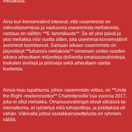
mellakoita.
Aina kun konservatiivit toteavat, että vasemmisto on
väkivaltaisempaa ja vastuussa useammista mellakoista,
vastaus on välitön: **6. tammikuuta**. Se oli yksi päivä ja
yksi mellakka viisi vuotta sitten, jota useimmat konservatiivit
avoimesti tuomitsevat. Samaan aikaan vasemmisto on
järjestänyt **tuhansia mellakoita** viimeisen viiden vuoden
aikana aiheuttaen miljardeja dollareita omaisuusvahinkoja,
loukaten siviilejä ja poliiseja sekä aiheuttaen useita
kuolemia.
Ainoa muu tapahtuma, johon vasemmisto viittaa, on **Unite
the Right -mielenosoitus** Charlottesville’ssa vuonna 2017,
joka ei ollut mellakka. Omaisuusvahingot olivat vähäisiä tai
olemattomia, ei ryöstelyä eikä tuhopolttoja, ja pidätyksiä oli
vähän. Väkivalta johtui vastakkainasettelusta eri ryhmien
välillä.