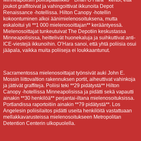
joukot graffitoivat ja vahingoittivat ikkunoita Depot
Renaissance -hotellissa. Hilton Canopy -hotellin
kokoontuminen alkoi äänimielenosoituksena, mutta
eskaloitui yli **1 000 mielenosoittajan** kerääntyessä.
Mielenosoittajat tunkeutuivat The Depotiin keskustassa
Minneapolisissa, heittelivät huonekaluja ja suihkuttivat anti-
ICE-viestejä ikkunoihin. O’Hara sanoi, että yhtä poliisia osui
jääpala, vaikka muita poliiseja ei loukkaantunut.
Sacramentossa mielenosoittajat työnsivät auki John E.
Mossin liittovaltion rakennuksen portit, aiheuttivat vahinkoja
ja jättivät graffiteja. Poliisi teki **29 pidätystä** Hilton
Canopy -hotellissa Minneapolisissa ja pidätti sekä vapautti
ainakin **30 henkilöä** perjantai-iltana mielenosoituksissa.
Portlandissa raportoitiin ainakin **79 pidätystä**. Los
Angelesin poliisilaitos pidätti useita henkilöitä vastattuaan
mellakkavarusteissa mielenosoitukseen Metropolitan
Detention Centerin ulkopuolella.