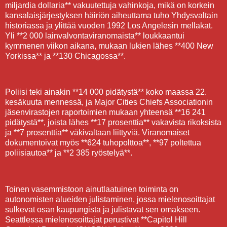
miljardia dollaria** vakuutettuja vahinkoja, mikä on korkein
kansalaisjärjestyksen häiriön aiheuttama tuho Yhdysvaltain
historiassa ja ylittää vuoden 1992 Los Angelesin mellakat.
Yli **2 000 lainvalvontaviranomaista** loukkaantui
kymmenen viikon aikana, mukaan lukien lähes **400 New
Yorkissa** ja **130 Chicagossa**.
Poliisi teki ainakin **14 000 pidätystä** koko maassa 22.
kesäkuuta mennessä, ja Major Cities Chiefs Associationin
jäsenvirastojen raportoimien mukaan yhteensä **16 241
pidätystä**, joista lähes **17 prosenttia** vakavista rikoksista
ja **7 prosenttia** väkivaltaan liittyviä. Viranomaiset
dokumentoivat myös **624 tuhopolttoa**, **97 poltettua
poliisiautoa** ja **2 385 ryöstelyä**.
Toinen vasemmistoon ainutlaatuinen toiminta on
autonomisten alueiden julistaminen, jossa mielenosoittajat
sulkevat osan kaupungista ja julistavat sen omakseen.
Seattlessa mielenosoittajat perustivat **Capitol Hill