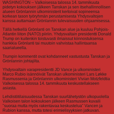
WASHINGTON – Valkoisessa talossa 14. tammikuuta
pidetyn kokouksen jälkeen Tanskan ja sen itsehallinnollisen
alueen Grönlannin ulkoministerit kertoivat sopineensa
korkean tason työryhmän perustamisesta Yhdysvaltojen
kanssa auttamaan Grönlannin tulevaisuuden ohjaamisessa.
Tällä hetkellä Grönlanti on Tanskan alue ja kuuluu Pohjois-
Atlantin liiton (NATO) piiriin. Yhdysvaltain presidentti Donald
Trump on kuitenkin toistuvasti ilmaissut kiinnostuksensa
hankkia Grönlanti tai muutoin vahvistaa hallintaansa
saarialueella.
Trumpin kommentit ovat kohdanneet vastustusta Tanskan ja
Grönlannin johtajilta.
Yhdysvaltain varapresidentti JD Vance ja ulkoministeri
Marco Rubio isännöivät Tanskan ulkoministeri Lars Løkke
Rasmussenia ja Grönlannin ulkoministeri Vivian Motzfeldtia
Valkoisessa talossa 14. tammikuuta keskustellakseen
asiasta.
Lehdistötilaisuudessa Tanskan suurlähetystön ulkopuolella
Valkoisen talon kokouksen jälkeen Rasmussen kuvaili
"suoraa mutta myös rakentavaa keskustelua" Vancen ja
Rubion kanssa, mutta totesi erimielisyyksien jatkuvan.