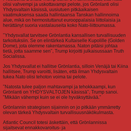
olisi vahvempi ja uskottavampi pelote, jos Grönlanti olisi
Yhdysvaltain käsissä, uusiutuen pitkäaikaisen
vaatimuksensa saada hallintaansa Tanskan hallinnoima
alue, mikä on hermostuttanut eurooppalaisia liittolaisia ja
herättänyt suoria vastalauseita koko Nato-liittoumassa.
"Yhdysvallat tarvitsee Grönlantia kansallisen turvallisuuden
tarkoituksiin. Se on elintärkeä Kultaiselle Kupolille (Golden
Dome), jota olemme rakentamassa. Naton pitäisi johtaa
tietä, jotta saamme sen", Trump kirjoitti julkaisussaan Truth
Socialissa.
Jos Yhdysvallat ei hallitse Grönlantia, silloin Venäjä tai Kiina
hallitsee, Trump varoitti, lisäten, että ilman Yhdysvaltain
tukea Nato olisi tehoton voima tai pelote.
"Natosta tulee paljon mahtavampi ja tehokkaampi, kun
Grönlanti on YHDYSVALTOJEN käsissä", Trump sanoi.
"Mikään vähempi kuin se ei ole hyväksyttävää."
Grönlannin strategisen sijainnin on jo pitkään ymmärretty
olevan tärkeä Yhdysvaltain turvallisuusnäkökulmasta.
Atlantic Council totesi äskettäin, että Grönlannissa
sijaitsevat ennakkovaroitus- ja