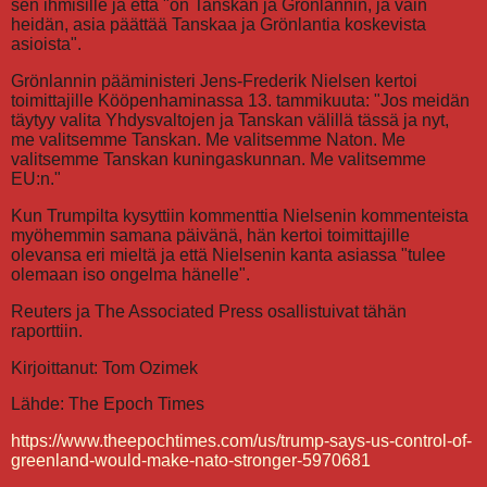
sen ihmisille ja että "on Tanskan ja Grönlannin, ja vain
heidän, asia päättää Tanskaa ja Grönlantia koskevista
asioista".
Grönlannin pääministeri Jens-Frederik Nielsen kertoi
toimittajille Kööpenhaminassa 13. tammikuuta: "Jos meidän
täytyy valita Yhdysvaltojen ja Tanskan välillä tässä ja nyt,
me valitsemme Tanskan. Me valitsemme Naton. Me
valitsemme Tanskan kuningaskunnan. Me valitsemme
EU:n."
Kun Trumpilta kysyttiin kommenttia Nielsenin kommenteista
myöhemmin samana päivänä, hän kertoi toimittajille
olevansa eri mieltä ja että Nielsenin kanta asiassa "tulee
olemaan iso ongelma hänelle".
Reuters ja The Associated Press osallistuivat tähän
raporttiin.
Kirjoittanut: Tom Ozimek
Lähde: The Epoch Times
https://www.theepochtimes.com/us/trump-says-us-control-of-
greenland-would-make-nato-stronger-5970681