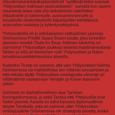
ohjustenseurantatutkajärjestelmät "syöttävät tietoa suoraan
Yhdysvaltain kotimaan puolustukseen", samalla kun saaren
maantiede tekee siitä yhä tärkeämmän satelliittien
ohjaukselle ja valvonnalle, avaruusseurannalle ja
turvallisille viestiyhteyksille kilpailijoiden kehittäessä
avaruuden vastaisia ja kyberkyvykkyyksiä.
Yhdysvalloilla on jo pitkäaikainen sotilaallinen jalansija
Grönlannissa Pituffik Space Basen kautta, joka tunnettiin
aiemmin nimellä Thule Air Base. Arktinen tukikohta on
isännöinyt Yhdysvaltain joukkoja toisesta maailmansodasta
lähtien ja sillä on keskeinen rooli Yhdysvaltain ja Naton
turvallisuusarkkitehtuurissa alueella.
Kuitenkin Trump on sanonut, että vain Yhdysvaltain hallinta
Grönlannissa voi mahdollistaa sen riittävän turvaamisen ja
että mikään täyttä Yhdysvaltain omistajuutta vähempi on
riittämätöntä vastaamaan Venäjän ja Kiinan kasvaviin
uhkiin.
Grönlanti on itsehallinnollinen alue Tanskan
kuningaskunnassa, ja sekä Tanska että Yhdysvallat ovat
Naton jäseniä. Asiasta on tullut kasvava diplomaattinen
ärsyke Tanskalle, joka on sanonut, ettei Yhdysvaltain
omistajuudelle Grönlannissa ole strategista tarvetta, koska