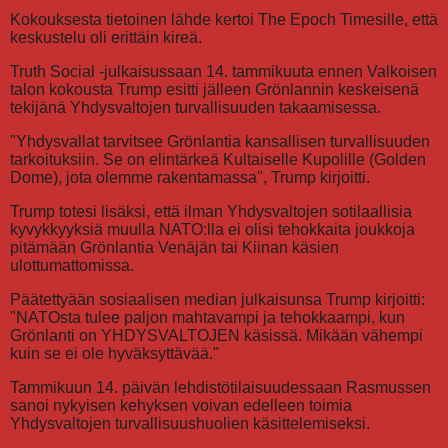
Kokouksesta tietoinen lähde kertoi The Epoch Timesille, että
keskustelu oli erittäin kireä.
Truth Social -julkaisussaan 14. tammikuuta ennen Valkoisen
talon kokousta Trump esitti jälleen Grönlannin keskeisenä
tekijänä Yhdysvaltojen turvallisuuden takaamisessa.
"Yhdysvallat tarvitsee Grönlantia kansallisen turvallisuuden
tarkoituksiin. Se on elintärkeä Kultaiselle Kupolille (Golden
Dome), jota olemme rakentamassa", Trump kirjoitti.
Trump totesi lisäksi, että ilman Yhdysvaltojen sotilaallisia
kyvykkyyksiä muulla NATO:lla ei olisi tehokkaita joukkoja
pitämään Grönlantia Venäjän tai Kiinan käsien
ulottumattomissa.
Päätettyään sosiaalisen median julkaisunsa Trump kirjoitti:
"NATOsta tulee paljon mahtavampi ja tehokkaampi, kun
Grönlanti on YHDYSVALTOJEN käsissä. Mikään vähempi
kuin se ei ole hyväksyttävää."
Tammikuun 14. päivän lehdistötilaisuudessaan Rasmussen
sanoi nykyisen kehyksen voivan edelleen toimia
Yhdysvaltojen turvallisuushuolien käsittelemiseksi.