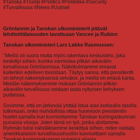
#Tanska #Trump #Politics #Politiikka #Security
#Turvallisuus #News #Uutiset
Grönlannin ja Tanskan ulkoministerit pitävät
lehdistötilaisuuden tavattuaan Vancen ja Rubion
Tanskan ulkoministeri Lars Løkke Rasmussen:
"Meillä oli suora mutta myös rakentava keskustelu, joka
keskittyi siihen, kuinka varmistaa pitkän aikavälin
turvallisuus Grönlannissa. Näkökulmamme eroavat
kuitenkin edelleen toisistaan. Täytyy sanoa, että presidentti
on tehnyt näkemyksensä selväksi, ja meillä on eriävä kanta.
Meidän näkemyksemme mukaan Grönlannin pitkän
aikavälin turvallisuus voidaan taata nykyisen kehyksen
puitteissa.
Sovimme, että on järkevää yrittää istua alas korkealla tasolla
tutkimaan, onko mahdollista ottaa huomioon presidentin
huolet samalla kun kunnioitamme Tanskan kuningaskunnan
punaisia viivoja. Joten tämä on työ, jonka aloitamme.
Ryhmän tulisi nähdäksemme keskittyä siihen, miten vastata
amerikkalaisiin turvallisuushuoliin kunnioittaen samalla
Tanskan kuningaskunnan punaisia viivoja.