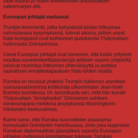
saari kuuluu jo Naton kollektiivisen puolustuksen
sateenvarjon alle.
Euroopan johtajat vastaavat
Trumpin kommentit, jotka kehystävät kiistan liittoumaa
vahvistavana kysymyksenä, tulevat aikana, jolloin useat
Nato-kumppanit ovat tuohtuneet ajatuksesta Yhdysvaltain
hallinnasta Grönlannissa.
Useat Euroopan johtajat ovat sanoneet, että kaikki yritykset
muuttaa suvereniteettijärjestelyjä arktisen saaren ympärillä
voisivat murentaa liittouman yhtenäisyyttä ja asettaa
vaarallisen ennakkotapauksen Nato-blokin sisällä.
Ranska on noussut yhdeksi Trumpin hallinnon asenteen
suorasanaisimmista kriitikoista ulkoministeri Jean-Noël
Barrotin tuomitessa 14. tammikuuta sen, mitä hän kuvaili
Yhdysvaltain "kiristykseksi" Grönlannin suhteen,
viimeisimpänä merkkinä ärsytyksestä Washingtonin
liittolaisten keskuudessa.
Barrot sanoi, että Ranska suunnittelee avaavansa
konsulaatin Grönlantiin helmikuussa, siirto joka laajentaisi
Ranskan diplomaattista jalanjälkeä saarella Euroopan
johtajien pyrkiessä korostamaan tukeaan Tanskan