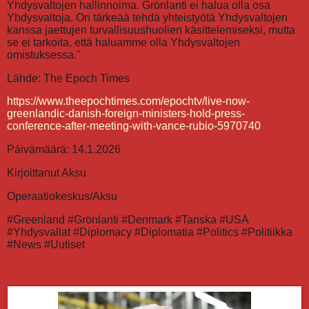
Yhdysvaltojen hallinnoima. Grönlanti ei halua olla osa
Yhdysvaltoja. On tärkeää tehdä yhteistyötä Yhdysvaltojen
kanssa jaettujen turvallisuushuolien käsittelemiseksi, mutta
se ei tarkoita, että haluamme olla Yhdysvaltojen
omistuksessa."
Lähde: The Epoch Times
https://www.theepochtimes.com/epochtv/live-now-
greenlandic-danish-foreign-ministers-hold-press-
conference-after-meeting-with-vance-rubio-5970740
Päivämäärä: 14.1.2026
Kirjoittanut Aksu
Operaatiokeskus/Aksu
#Greenland #Grönlanti #Denmark #Tanska #USA
#Yhdysvallat #Diplomacy #Diplomatia #Politics #Politiikka
#News #Uutiset