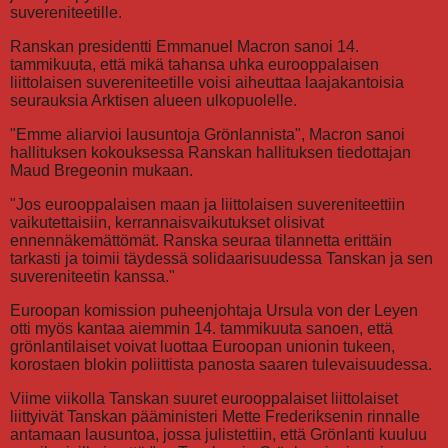
suvereniteetille.
Ranskan presidentti Emmanuel Macron sanoi 14.
tammikuuta, että mikä tahansa uhka eurooppalaisen
liittolaisen suvereniteetille voisi aiheuttaa laajakantoisia
seurauksia Arktisen alueen ulkopuolelle.
"Emme aliarvioi lausuntoja Grönlannista", Macron sanoi
hallituksen kokouksessa Ranskan hallituksen tiedottajan
Maud Bregeonin mukaan.
"Jos eurooppalaisen maan ja liittolaisen suvereniteettiin
vaikutettaisiin, kerrannaisvaikutukset olisivat
ennennäkemättömät. Ranska seuraa tilannetta erittäin
tarkasti ja toimii täydessä solidaarisuudessa Tanskan ja sen
suvereniteetin kanssa."
Euroopan komission puheenjohtaja Ursula von der Leyen
otti myös kantaa aiemmin 14. tammikuuta sanoen, että
grönlantilaiset voivat luottaa Euroopan unionin tukeen,
korostaen blokin poliittista panosta saaren tulevaisuudessa.
Viime viikolla Tanskan suuret eurooppalaiset liittolaiset
liittyivät Tanskan pääministeri Mette Frederiksenin rinnalle
antamaan lausuntoa, jossa julistettiin, että Grönlanti kuuluu