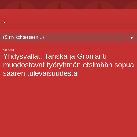
.
▼
1/19/26
Yhdysvallat, Tanska ja Grönlanti
muodostavat työryhmän etsimään sopua
saaren tulevaisuudesta