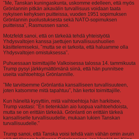
"Me, Tanskan kuningaskunta, uskomme edelleen, että myös
Grönlannin pitkän aikavälin turvallisuus voidaan taata
nykyisen kehyksen puitteissa, vuoden 1951 sopimuksen
Grönlannin puolustuksesta sekä NATO-sopimuksen
puitteissa", Rasmussen sanoi.
Motzfeldt sanoi, että on tärkeää tehdä yhteistyötä
Yhdysvaltojen kanssa jaettujen turvallisuushuolien
käsittelemiseksi, "mutta se ei tarkoita, että haluamme olla
Yhdysvaltojen omistuksessa".
Puhuessaan toimittajille Valkoisessa talossa 14. tammikuuta
Trump pysyi järkkymättömänä siinä, että hän punnitsee
useita vaihtoehtoja Grönlannille.
"Me tarvitsemme Grönlantia kansalliseen turvallisuuteen,
joten katsomme mitä tapahtuu", hän kertoi toimittajille.
Kun häneltä kysyttiin, mitä vaihtoehtoja hän harkitsee,
Trump vastasi: "En tietenkään aio luopua vaihtoehdoista,
mutta se on erittäin tärkeää. Grönlanti on erittäin tärkeä
kansalliselle turvallisuudelle, mukaan lukien Tanskan
turvallisuudelle."
Trump sanoi, että Tanska voisi tehdä vain vähän omin avuin