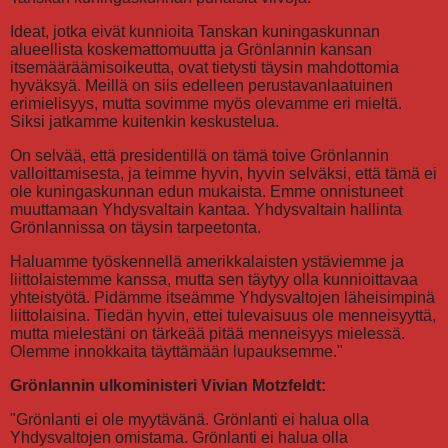
Ideat, jotka eivät kunnioita Tanskan kuningaskunnan
alueellista koskemattomuutta ja Grönlannin kansan
itsemääräämisoikeutta, ovat tietysti täysin mahdottomia
hyväksyä. Meillä on siis edelleen perustavanlaatuinen
erimielisyys, mutta sovimme myös olevamme eri mieltä.
Siksi jatkamme kuitenkin keskustelua.
On selvää, että presidentillä on tämä toive Grönlannin
valloittamisesta, ja teimme hyvin, hyvin selväksi, että tämä ei
ole kuningaskunnan edun mukaista. Emme onnistuneet
muuttamaan Yhdysvaltain kantaa. Yhdysvaltain hallinta
Grönlannissa on täysin tarpeetonta.
Haluamme työskennellä amerikkalaisten ystäviemme ja
liittolaistemme kanssa, mutta sen täytyy olla kunnioittavaa
yhteistyötä. Pidämme itseämme Yhdysvaltojen läheisimpinä
liittolaisina. Tiedän hyvin, ettei tulevaisuus ole menneisyyttä,
mutta mielestäni on tärkeää pitää menneisyys mielessä.
Olemme innokkaita täyttämään lupauksemme."
Grönlannin ulkoministeri Vivian Motzfeldt:
"Grönlanti ei ole myytävänä. Grönlanti ei halua olla
Yhdysvaltojen omistama. Grönlanti ei halua olla