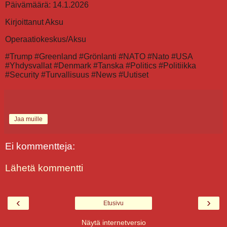
Päivämäärä: 14.1.2026
Kirjoittanut Aksu
Operaatiokeskus/Aksu
#Trump #Greenland #Grönlanti #NATO #Nato #USA
#Yhdysvallat #Denmark #Tanska #Politics #Politiikka
#Security #Turvallisuus #News #Uutiset
Jaa muille
Ei kommentteja:
Lähetä kommentti
‹
›
Etusivu
Näytä internetversio