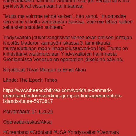
säilyttääkseen hallinnan Grönlannissa, jos Venäjä tai Kiina
pyrkisivät vahvistamaan hallintaansa.
"Mutta me voimme tehdä kaiken", hän sanoi. "Huomasitte
sen viime viikolla Venezuelan kanssa. Voimme tehdä kaiken
sellaisten asioiden suhteen."
Yhdysvaltain joukot vangitsivat Venezuelan entisen johtajan
Nicolás Maduron aamuyön iskussa 3. tammikuuta
murtauduttuaan maan ilmapuolustusverkon läpi. Trump on
kiihdyttänyt vaatimuksiaan Yhdysvaltojen hallinnasta
Grönlannissa Venezuelan operaation jälkeisinä päivinä.
Kirjoittajat: Ryan Morgan ja Emel Akan
Lähde: The Epoch Times
https://www.theepochtimes.com/world/us-denmark-
greenland-to-form-working-group-to-find-agreement-on-
islands-future-5970817
Päivämäärä: 14.1.2026
Operaatiokeskus/Aksu
#Greenland #Grönlanti #USA #Yhdysvallat #Denmark