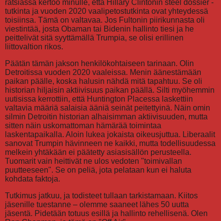
ratsiassa kertoo minulle, että Hillary Clintonin steel dossier -
tutkinta ja vuoden 2020 vaalipetostutkinta ovat yhteydessä
toisiinsa. Tämä on valtavaa. Jos Fultonin piirikunnasta oli
viestintää, josta Obaman tai Bidenin hallinto tiesi ja he
peittelivät sitä syyttämällä Trumpia, se olisi erillinen
liittovaltion rikos.
Päätän tämän jakson henkilökohtaiseen tarinaan. Olin
Detroitissa vuoden 2020 vaaleissa. Menin äänestämään
paikan päälle, koska halusin nähdä mitä tapahtuu. Se oli
historian hiljaisin aktiivisuus paikan päällä. Silti myöhemmin
uutisissa kerrottiin, että Huntington Placessa laskettiin
valtavia määriä salaisia ääniä seinät peitettyinä. Näin omin
silmin Detroitin historian alhaisimman aktiivisuuden, mutta
sitten näin uskomattoman hämärää toimintaa
laskentapaikalla. Aloin lukea jokaista oikeusjuttua. Liberaalit
sanovat Trumpin hävinneen ne kaikki, mutta todellisuudessa
melkein yhtäkään ei päätetty asiasisällön perusteella.
Tuomarit vain heittivät ne ulos vedoten "toimivallan
puutteeseen". Se on peliä, jota pelataan kun ei haluta
kohdata faktoja.
Tutkimus jatkuu, ja todisteet tullaan tarkistamaan. Kiitos
jäsenille tuestanne – olemme saaneet lähes 50 uutta
jäsentä. Pidetään totuus esillä ja hallinto rehellisenä. Olen