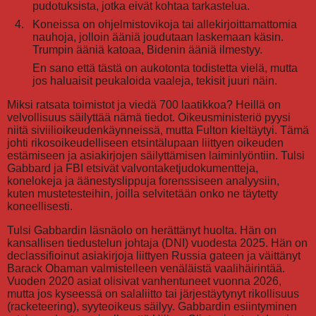
pudotuksista, jotka eivät kohtaa tarkastelua.
Koneissa on ohjelmistovikoja tai allekirjoittamattomia
nauhoja, jolloin ääniä joudutaan laskemaan käsin.
Trumpin ääniä katoaa, Bidenin ääniä ilmestyy.
En sano että tästä on aukotonta todistetta vielä, mutta
jos haluaisit peukaloida vaaleja, tekisit juuri näin.
Miksi ratsata toimistot ja viedä 700 laatikkoa? Heillä on
velvollisuus säilyttää nämä tiedot. Oikeusministeriö pyysi
niitä siviilioikeudenkäynneissä, mutta Fulton kieltäytyi. Tämä
johti rikosoikeudelliseen etsintälupaan liittyen oikeuden
estämiseen ja asiakirjojen säilyttämisen laiminlyöntiin. Tulsi
Gabbard ja FBI etsivät valvontaketjudokumentteja,
konelokeja ja äänestyslippuja forenssiseen analyysiin,
kuten mustetesteihin, joilla selvitetään onko ne täytetty
koneellisesti.
Tulsi Gabbardin läsnäolo on herättänyt huolta. Hän on
kansallisen tiedustelun johtaja (DNI) vuodesta 2025. Hän on
declassifioinut asiakirjoja liittyen Russia gateen ja väittänyt
Barack Obaman valmistelleen venäläistä vaalihäirintää.
Vuoden 2020 asiat olisivat vanhentuneet vuonna 2026,
mutta jos kyseessä on salaliitto tai järjestäytynyt rikollisuus
(racketeering), syyteoikeus säilyy. Gabbardin esiintyminen