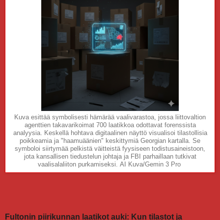
Kuva esittää symbolisesti hämärää vaalivarastoa, jossa liittovaltion
agenttien takavarikoimat 700 laatikkoa odottavat forenssista
analyysia. Keskellä hohtava digitaalinen näyttö visualisoi tilastollisia
poikkeamia ja "haamuäänien" keskittymiä Georgian kartalla. Se
symboloi siirtymää pelkistä väitteistä fyysiseen todistusaineistoon,
jota kansallisen tiedustelun johtaja ja FBI parhaillaan tutkivat
vaalisalaliiton purkamiseksi. AI Kuva/Gemin 3 Pro
Fultonin piirikunnan laatikot auki: Kun tilastot ja