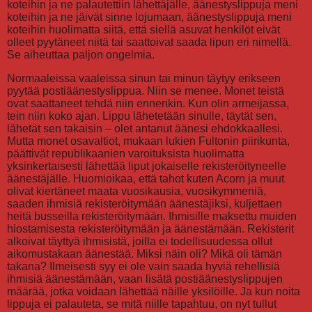
koteihin ja ne palautettiin lähettäjälle, äänestyslippuja meni
koteihin ja ne jäivät sinne lojumaan, äänestyslippuja meni
koteihin huolimatta siitä, että siellä asuvat henkilöt eivät
olleet pyytäneet niitä tai saattoivat saada lipun eri nimellä.
Se aiheuttaa paljon ongelmia.
Normaaleissa vaaleissa sinun tai minun täytyy erikseen
pyytää postiäänestyslippua. Niin se menee. Monet teistä
ovat saattaneet tehdä niin ennenkin. Kun olin armeijassa,
tein niin koko ajan. Lippu lähetetään sinulle, täytät sen,
lähetät sen takaisin – olet antanut äänesi ehdokkaallesi.
Mutta monet osavaltiot, mukaan lukien Fultonin piirikunta,
päättivät republikaanien varoituksista huolimatta
yksinkertaisesti lähettää liput jokaiselle rekisteröityneelle
äänestäjälle. Huomioikaa, että tahot kuten Acorn ja muut
olivat kiertäneet maata vuosikausia, vuosikymmeniä,
saaden ihmisiä rekisteröitymään äänestäjiksi, kuljettaen
heitä busseilla rekisteröitymään. Ihmisille maksettu muiden
hiostamisesta rekisteröitymään ja äänestämään. Rekisterit
alkoivat täyttyä ihmisistä, joilla ei todellisuudessa ollut
aikomustakaan äänestää. Miksi näin oli? Mikä oli tämän
takana? Ilmeisesti syy ei ole vain saada hyviä rehellisiä
ihmisiä äänestämään, vaan lisätä postiäänestyslippujen
määrää, jotka voidaan lähettää näille yksilöille. Ja kun noita
lippuja ei palauteta, se mitä niille tapahtuu, on nyt tullut