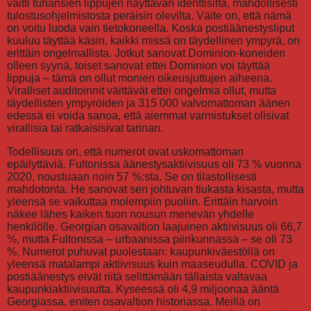
väitti tuhansien lippujen näyttävän identtisiltä, mahdollisesti
tulostusohjelmistosta peräisin olevilta. Väite on, että nämä
on voitu luoda vain tietokoneella. Koska postiäänestysliput
kuuluu täyttää käsin, kaikki missä on täydellinen ympyrä, on
erittäin ongelmallista. Jotkut sanovat Dominion-koneiden
olleen syynä, toiset sanovat ettei Dominion voi täyttää
lippuja – tämä on ollut monien oikeusjuttujen aiheena.
Viralliset auditoinnit väittävät ettei ongelmia ollut, mutta
täydellisten ympyröiden ja 315 000 valvomattoman äänen
edessä ei voida sanoa, että aiemmat varmistukset olisivat
virallisia tai ratkaisisivat tarinan.
Todellisuus on, että numerot ovat uskomattoman
epäilyttäviä. Fultonissa äänestysaktiivisuus oli 73 % vuonna
2020, noustuaan noin 57 %:sta. Se on tilastollisesti
mahdotonta. He sanovat sen johtuvan tiukasta kisasta, mutta
yleensä se vaikuttaa molempiin puoliin. Erittäin harvoin
näkee lähes kaiken tuon nousun menevän yhdelle
henkilölle. Georgian osavaltion laajuinen aktiivisuus oli 66,7
%, mutta Fultonissa – urbaanissa piirikunnassa – se oli 73
%. Numerot puhuvat puolestaan: kaupunkiväestöllä on
yleensä matalampi aktiivisuus kuin maaseudulla. COVID ja
postiäänestys eivät riitä selittämään tällaista valtavaa
kaupunkiaktiivisuutta. Kyseessä oli 4,9 miljoonaa ääntä
Georgiassa, eniten osavaltion historiassa. Meillä on