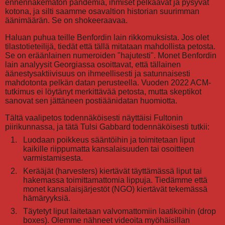
ennennäkemätön pandemia, ihmiset pelkäävät ja pysyvät
kotona, ja silti saamme osavaltion historian suurimman
äänimäärän. Se on shokeeraavaa.
Haluan puhua teille Benfordin lain rikkomuksista. Jos olet
tilastotieteilijä, tiedät että tällä mitataan mahdollista petosta.
Se on eräänlainen numeroiden "hajutesti". Monet Benfordin
lain analyysit Georgiassa osoittavat, että tällainen
äänestysaktiivisuus on ihmeellisesti ja satunnaisesti
mahdotonta pelkän datan perusteella. Vuoden 2022 ACM-
tutkimus ei löytänyt merkittävää petosta, mutta skeptikot
sanovat sen jättäneen postiäänidatan huomiotta.
Tältä vaalipetos todennäköisesti näyttäisi Fultonin
piirikunnassa, ja tätä Tulsi Gabbard todennäköisesti tutkii:
Luodaan poikkeus sääntöihin ja toimitetaan liput
kaikille riippumatta kansalaisuuden tai osoitteen
varmistamisesta.
Kerääjät (harvesters) kiertävät täyttämässä liput tai
hakemassa toimittamattomia lippuja. Tiedämme että
monet kansalaisjärjestöt (NGO) kiertävät tekemässä
hämäryyksiä.
Täytetyt liput laitetaan valvomattomiin laatikoihin (drop
boxes). Olemme nähneet videoita myöhäisillan