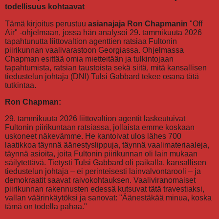
todellisuus kohtaavat
Tämä kirjoitus perustuu
asianajaja Ron Chapmanin
"Off
Air" -ohjelmaan, jossa hän analysoi 29. tammikuuta 2026
tapahtunutta liittovaltion agenttien ratsiaa Fultonin
piirikunnan vaalivarastoon Georgiassa. Ohjelmassa
Chapman esittää omia mietteitään ja tulkintojaan
tapahtumista, ratsian taustoista sekä siitä, mitä kansallisen
tiedustelun johtaja (DNI) Tulsi Gabbard tekee osana tätä
tutkintaa.
Ron Chapman:
29. tammikuuta 2026 liittovaltion agentit laskeutuivat
Fultonin piirikuntaan ratsiassa, jollaista emme koskaan
uskoneet näkevämme. He kantoivat ulos lähes 700
laatikkoa täynnä äänestyslippuja, täynnä vaalimateriaaleja,
täynnä asioita, joita Fultonin piirikunnan oli lain mukaan
säilytettävä. Tietysti Tulsi Gabbard oli paikalla, kansallisen
tiedustelun johtaja – ei perinteisesti lainvalvontarooli – ja
demokraatit saavat raivokohtauksen. Vaaliviranomaiset
piirikunnan rakennusten edessä kutsuvat tätä travestiaksi,
vallan väärinkäytöksi ja sanovat: "Äänestäkää minua, koska
tämä on todella pahaa."