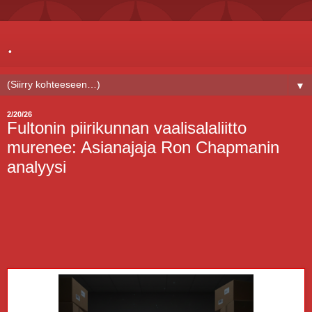
.
▼
2/20/26
Fultonin piirikunnan vaalisalaliitto
murenee: Asianajaja Ron Chapmanin
analyysi