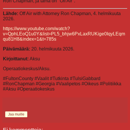
Ron Chapman, ja tämä on "Off Air".
Lähde:
Off Air with Attorney Ron Chapman, 4. helmikuuta
2026.
https://www.youtube.com/watch?
v=QphLEoQ1u0Y&list=PL5_bhjw6PxLaxRUKige0IqyLEqm
qu81H8&index=1&t=785s
Päivämäärä:
20. helmikuuta 2026.
Kirjoittanut:
Aksu
Operaatiokeskus/Aksu.
#FultonCounty #Vaalit #Tutkinta #TulsiGabbard
#RonChapman #Georgia #Vaalipetos #Oikeus #Politiikka
#Aksu #Operaatiokeskus
Jaa muille
Ei kommentteja: