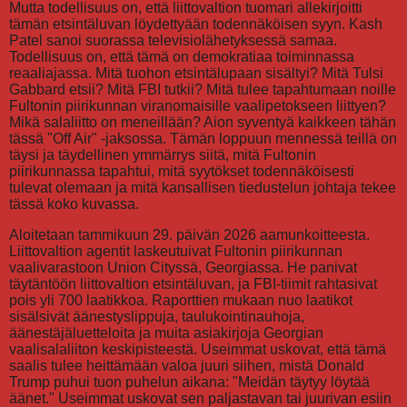
Mutta todellisuus on, että liittovaltion tuomari allekirjoitti
tämän etsintäluvan löydettyään todennäköisen syyn. Kash
Patel sanoi suorassa televisiolähetyksessä samaa.
Todellisuus on, että tämä on demokratiaa toiminnassa
reaaliajassa. Mitä tuohon etsintälupaan sisältyi? Mitä Tulsi
Gabbard etsii? Mitä FBI tutkii? Mitä tulee tapahtumaan noille
Fultonin piirikunnan viranomaisille vaalipetokseen liittyen?
Mikä salaliitto on meneillään? Aion syventyä kaikkeen tähän
tässä "Off Air" -jaksossa. Tämän loppuun mennessä teillä on
täysi ja täydellinen ymmärrys siitä, mitä Fultonin
piirikunnassa tapahtui, mitä syytökset todennäköisesti
tulevat olemaan ja mitä kansallisen tiedustelun johtaja tekee
tässä koko kuvassa.
Aloitetaan tammikuun 29. päivän 2026 aamunkoitteesta.
Liittovaltion agentit laskeutuivat Fultonin piirikunnan
vaalivarastoon Union Cityssä, Georgiassa. He panivat
täytäntöön liittovaltion etsintäluvan, ja FBI-tiimit rahtasivat
pois yli 700 laatikkoa. Raporttien mukaan nuo laatikot
sisälsivät äänestyslippuja, taulukointinauhoja,
äänestäjäluetteloita ja muita asiakirjoja Georgian
vaalisalaliiton keskipisteestä. Useimmat uskovat, että tämä
saalis tulee heittämään valoa juuri siihen, mistä Donald
Trump puhui tuon puhelun aikana: "Meidän täytyy löytää
äänet." Useimmat uskovat sen paljastavan tai juurivan esiin