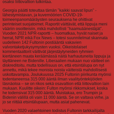
osaksi liittovaltion tutkintaa.
Georgia päätti toteuttaa tämän "kaikki saavat lipun" -
lähestymistavan, ja kuvernöörien COVID-19-
toimeenpanomääräysten seurauksena he ohittivat
perinteiset suojatoimet. Raportit väittävät, että lippuja meni
vääriin osoitteisiin, mikä mahdollisti "haamuäänestäjät".
Vuoden 2021 NPR-raportti – huomatkaa, hyvät naiset ja
herrat, NPR eikä Fox News – totesi suunnitelmat skannata
uudelleen 142 Fultonin postiääntä vakavien
valvontaketjukysymysten vuoksi. Oikeistolaiset
kommentaattorit väittivät järjestäytyneiden ryhmien
kiertäneen maata keräämässä näitä harhautuneita lippuja ja
täyttäneen ne Bidenille. Liberaalien mukaan nuo väitteet on
diskreditoitu, mutta todellisuus on, että etsintälupa on nyt
annettu, mikä tekee monista noista väitteistä mahdollisesti
uskottavampia. Joulukuussa 2025 Fultonin piirikunta myönsi
todentaneensa 315 000 ääntä ilman vaalityöntekijöiden
läsnäoloa – se on rikos sekä osavaltion että liittovaltion lain
mukaan. Kuulitte oikein: Fulton myönsi rikkomukset, koska
he todensivat 315 000 ääntä. Muistakaa, ero Trumpin ja
Bidenin välillä oli vain 11 000 ääntä. Se on valtava virhe, ja
jo se riittää etsintälupaan, mutta asiat pahenevat.
Vuoden 2020 valaehtoinen todistus Fultonin tarkkailijalta