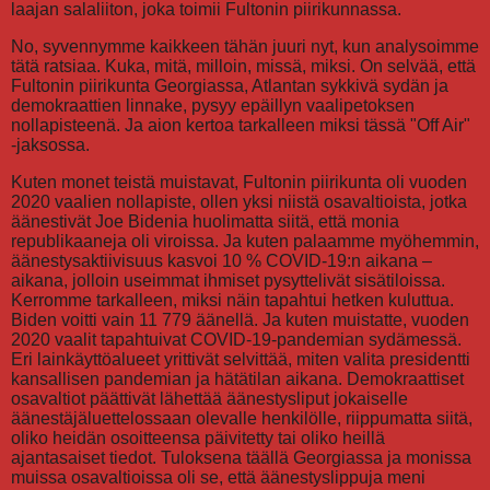
laajan salaliiton, joka toimii Fultonin piirikunnassa.
No, syvennymme kaikkeen tähän juuri nyt, kun analysoimme
tätä ratsiaa. Kuka, mitä, milloin, missä, miksi. On selvää, että
Fultonin piirikunta Georgiassa, Atlantan sykkivä sydän ja
demokraattien linnake, pysyy epäillyn vaalipetoksen
nollapisteenä. Ja aion kertoa tarkalleen miksi tässä "Off Air"
-jaksossa.
Kuten monet teistä muistavat, Fultonin piirikunta oli vuoden
2020 vaalien nollapiste, ollen yksi niistä osavaltioista, jotka
äänestivät Joe Bidenia huolimatta siitä, että monia
republikaaneja oli viroissa. Ja kuten palaamme myöhemmin,
äänestysaktiivisuus kasvoi 10 % COVID-19:n aikana –
aikana, jolloin useimmat ihmiset pysyttelivät sisätiloissa.
Kerromme tarkalleen, miksi näin tapahtui hetken kuluttua.
Biden voitti vain 11 779 äänellä. Ja kuten muistatte, vuoden
2020 vaalit tapahtuivat COVID-19-pandemian sydämessä.
Eri lainkäyttöalueet yrittivät selvittää, miten valita presidentti
kansallisen pandemian ja hätätilan aikana. Demokraattiset
osavaltiot päättivät lähettää äänestysliput jokaiselle
äänestäjäluettelossaan olevalle henkilölle, riippumatta siitä,
oliko heidän osoitteensa päivitetty tai oliko heillä
ajantasaiset tiedot. Tuloksena täällä Georgiassa ja monissa
muissa osavaltioissa oli se, että äänestyslippuja meni