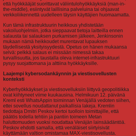
että hyökkääjät suorittavat väliintulohyökkäyksiä (man-in-
the-middle), esiintyvät laillisina palveluina tai ohjaavat
verkkoliikennettä uudelleen täysin käyttäjien huomaamatta.
Kun tämä infrastruktuurin heikkous yhdistetään
vakoiluohjelmiin, jotka sieppaavat tietoja laitteilla ennen
salausta tai salauksen purkamisen jälkeen, Jenkinsonin
mukaan nämä heikkoudet murentavat lupauksen
täydellisestä yksityisyydestä. Opetus on hänen mukaansa
selvä: pelkkä salaus ei missään nimessä takaa
turvallisuutta, jos taustalla oleva internet-infrastruktuuri
pysyy suojattomana ja alttiina hyökkäyksille.
Laajempi kybersodankäynnin ja viestisovellusten
konteksti
Kyberhyökkäykset ja viestisovelluksiin liittyvä geopolitiikka
ovat kiihtyneet viime kuukausina. Helmikuun 12. päivänä
Kreml esti WhatsAppin toiminnan Venäjällä vedoten siihen,
ettei sovellus noudattanut paikallisia lakeja. Kremlin
tiedottaja Dmitri Peskov kertoi tuolloin toimittajille, että
päätös todella tehtiin ja pantiin toimeen Metan
haluttomuuden vuoksi noudattaa Venäjän lainsäädäntöä.
Peskov ehdotti samalla, että venäläiset siirtyisivät
käyttämään valtion omistamaa MAX-viestisovellusta.