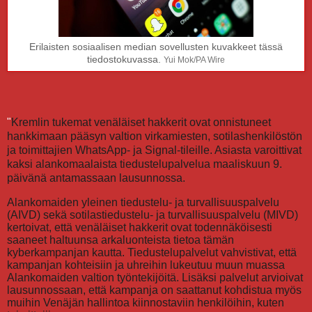
Erilaisten sosiaalisen median sovellusten kuvakkeet tässä
tiedostokuvassa.
Yui Mok/PA Wire
"
Kremlin tukemat venäläiset hakkerit ovat onnistuneet
hankkimaan pääsyn valtion virkamiesten, sotilashenkilöstön
ja toimittajien WhatsApp- ja Signal-tileille. Asiasta varoittivat
kaksi alankomaalaista tiedustelupalvelua maaliskuun 9.
päivänä antamassaan lausunnossa.
Alankomaiden yleinen tiedustelu- ja turvallisuuspalvelu
(AIVD) sekä sotilastiedustelu- ja turvallisuuspalvelu (MIVD)
kertoivat, että venäläiset hakkerit ovat todennäköisesti
saaneet haltuunsa arkaluonteista tietoa tämän
kyberkampanjan kautta. Tiedustelupalvelut vahvistivat, että
kampanjan kohteisiin ja uhreihin lukeutuu muun muassa
Alankomaiden valtion työntekijöitä. Lisäksi palvelut arvioivat
lausunnossaan, että kampanja on saattanut kohdistua myös
muihin Venäjän hallintoa kiinnostaviin henkilöihin, kuten