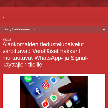
.
▼
3/12/26
Alankomaiden tiedustelupalvelut
varoittavat: Venäläiset hakkerit
murtautuvat WhatsApp- ja Signal-
käyttäjien tileille