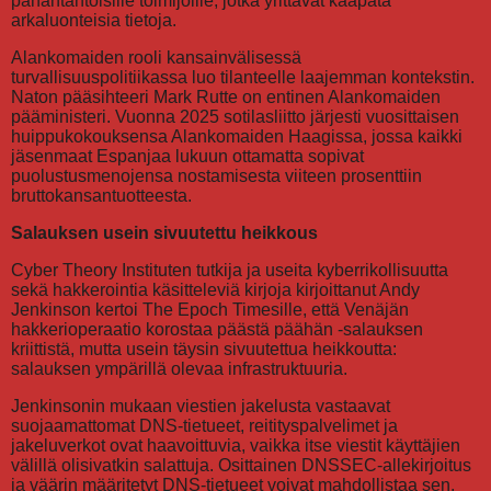
pahantahtoisille toimijoille, jotka yrittävät kaapata
arkaluonteisia tietoja.
Alankomaiden rooli kansainvälisessä
turvallisuuspolitiikassa luo tilanteelle laajemman kontekstin.
Naton pääsihteeri Mark Rutte on entinen Alankomaiden
pääministeri. Vuonna 2025 sotilasliitto järjesti vuosittaisen
huippukokouksensa Alankomaiden Haagissa, jossa kaikki
jäsenmaat Espanjaa lukuun ottamatta sopivat
puolustusmenojensa nostamisesta viiteen prosenttiin
bruttokansantuotteesta.
Salauksen usein sivuutettu heikkous
Cyber Theory Instituten tutkija ja useita kyberrikollisuutta
sekä hakkerointia käsitteleviä kirjoja kirjoittanut Andy
Jenkinson kertoi The Epoch Timesille, että Venäjän
hakkerioperaatio korostaa päästä päähän -salauksen
kriittistä, mutta usein täysin sivuutettua heikkoutta:
salauksen ympärillä olevaa infrastruktuuria.
Jenkinsonin mukaan viestien jakelusta vastaavat
suojaamattomat DNS-tietueet, reitityspalvelimet ja
jakeluverkot ovat haavoittuvia, vaikka itse viestit käyttäjien
välillä olisivatkin salattuja. Osittainen DNSSEC-allekirjoitus
ja väärin määritetyt DNS-tietueet voivat mahdollistaa sen,