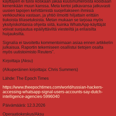
käyttäjien ei tulisi koskaan jakaa kuusinumeroista koodiaan
kenenkään muun kanssa. Meta kertoi jatkavansa jatkuvasti
uusien tapojen kehittämistä suojellakseen ihmisiä
verkkouhkia vastaan, ja yhtiö ilmoitti hiljattain erittäin
tiukoista tiliasetuksista. Metan mukaan se tarjoaa myös
yksityiskohtaisia ohjeita siitä, kuinka WhatsApp-käyttäjät
voivat suojautua epäilyttäviltä viesteiltä ja erilaisilta
huijauksilta.
Signalia ei tavoitettu kommentoimaan asiaa ennen artikkelin
julkaisua. Raportin tekemiseen osallistui tietojen osalta
myös uutistoimisto Reuters".
Kirjoittaja (Aksu)
(Alkuperäinen kirjoittaja: Chris Summers)
Lähde: The Epoch Times
https://www.theepochtimes.com/world/russian-hackers-
accessing-whatsapp-signal-users-accounts-say-dutch-
intelligence-agencies-5996040
Päivämäärä: 12.3.2026
Operaatiokeskus/Aksu