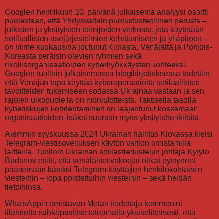
Googlen helmikuun 10. päivänä julkaisema analyysi osoitti
puolestaan, että Yhdysvaltain puolustusteollinen perusta –
julkisten ja yksityisten toimijoiden verkosto, jota käytetään
sotilaallisten asejärjestelmien kehittämiseen ja ylläpitoon –
on viime kuukausina joutunut Kiinasta, Venäjältä ja Pohjois-
Koreasta peräisin olevien ryhmien sekä
rikollisorganisaatioiden kyberhyökkäysten kohteeksi.
Googlen tuolloin julkaisemassa blogikirjoituksessa todettiin,
että Venäjän tapa käyttää kyberoperaatioita sotilaallisten
tavoitteiden tukemiseen sodassa Ukrainaa vastaan ja sen
rajojen ulkopuolella on moniulotteista. Taktisella tasolla
kyberiskujen kohdentaminen on laajentunut koskemaan
organisaatioiden lisäksi suoraan myös yksityishenkilöitä.
Aiemmin syyskuussa 2024 Ukrainan hallitus Kiovassa kielsi
Telegram-viestisovelluksen käytön valtion omistamilla
laitteilla. Tuolloin Ukrainan sotilastiedustelun johtaja Kyrylo
Budanov esitti, että venäläiset vakoojat olivat pystyneet
pääsemään käsiksi Telegram-käyttäjien henkilökohtaisiin
viesteihin – jopa poistettuihin viesteihin – sekä heidän
tietoihinsa.
WhatsAppin omistavan Metan tiedottaja kommentoi
tilannetta sähköpostitse toteamalla yksiselitteisesti, että