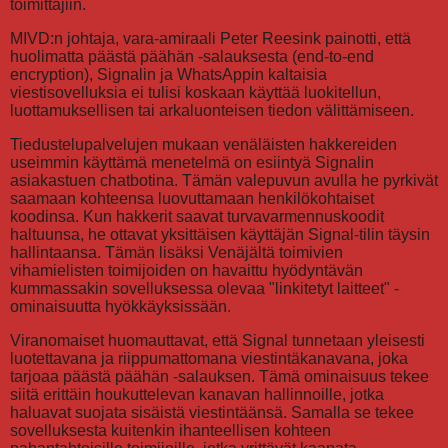
toimittajiin.
MIVD:n johtaja, vara-amiraali Peter Reesink painotti, että
huolimatta päästä päähän -salauksesta (end-to-end
encryption), Signalin ja WhatsAppin kaltaisia
viestisovelluksia ei tulisi koskaan käyttää luokitellun,
luottamuksellisen tai arkaluonteisen tiedon välittämiseen.
Tiedustelupalvelujen mukaan venäläisten hakkereiden
useimmin käyttämä menetelmä on esiintyä Signalin
asiakastuen chatbotina. Tämän valepuvun avulla he pyrkivät
saamaan kohteensa luovuttamaan henkilökohtaiset
koodinsa. Kun hakkerit saavat turvavarmennuskoodit
haltuunsa, he ottavat yksittäisen käyttäjän Signal-tilin täysin
hallintaansa. Tämän lisäksi Venäjältä toimivien
vihamielisten toimijoiden on havaittu hyödyntävän
kummassakin sovelluksessa olevaa "linkitetyt laitteet" -
ominaisuutta hyökkäyksissään.
Viranomaiset huomauttavat, että Signal tunnetaan yleisesti
luotettavana ja riippumattomana viestintäkanavana, joka
tarjoaa päästä päähän -salauksen. Tämä ominaisuus tekee
siitä erittäin houkuttelevan kanavan hallinnoille, jotka
haluavat suojata sisäistä viestintäänsä. Samalla se tekee
sovelluksesta kuitenkin ihanteellisen kohteen