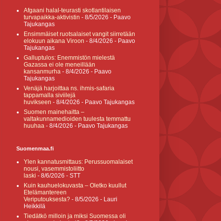
Afgaani halal-teurasti skotlantilaisen
turvapaikka-aktivistin
- 8/5/2026
- Paavo
Tajukangas
Ensimmäiset ruotsalaiset vangit siirretään
elokuun aikana Viroon
- 8/4/2026
- Paavo
Tajukangas
Galluptulos: Enemmistön mielestä
Gazassa ei ole meneillään
kansanmurha
- 8/4/2026
- Paavo
Tajukangas
Venäjä harjoittaa ns. ihmis-safaria
tappamalla siviilejä
huvikseen
- 8/4/2026
- Paavo Tajukangas
Suomen mainehaitta –
valtakunnamedioiden tuulesta temmattu
huuhaa
- 8/4/2026
- Paavo Tajukangas
Suomenmaa.fi
Ylen kannatusmittaus: Perussuomalaiset
nousi, vasemmistoliitto
laski
- 8/6/2026
- STT
Kuin kauhuelokuvasta – Oletko kuullut
Etelämantereen
Veriputouksesta?
- 8/5/2026
- Lauri
Heikkilä
Tiedätkö milloin ja miksi Suomessa oli