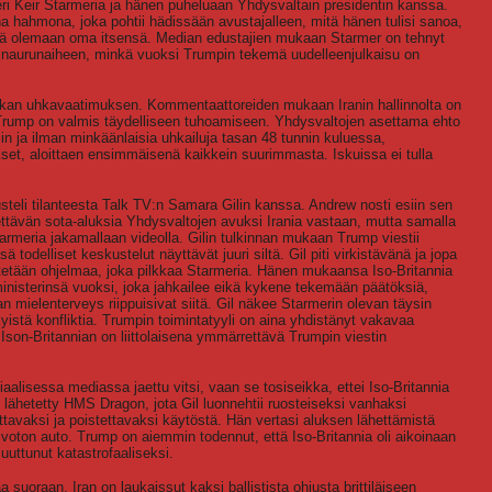
eri Keir Starmeria ja hänen puheluaan Yhdysvaltain presidentin kanssa.
 hahmona, joka pohtii hädissään avustajalleen, mitä hänen tulisi sanoa,
tä olemaan oma itsensä. Median edustajien mukaan Starmer on tehnyt
n naurunaiheen, minkä vuoksi Trumpin tekemä uudelleenjulkaisu on
iukan uhkavaatimuksen. Kommentaattoreiden mukaan Iranin hallinnolta on
ti Trump on valmis täydelliseen tuhoamiseen. Yhdysvaltojen asettama ehto
in ja ilman minkäänlaisia uhkailuja tasan 48 tunnin kuluessa,
set, aloittaen ensimmäisenä kaikkein suurimmasta. Iskuissa ei tulla
eli tilanteesta Talk TV:n Samara Gilin kanssa. Andrew nosti esiin sen
hettävän sota-aluksia Yhdysvaltojen avuksi Irania vastaan, mutta samalla
armeria jakamallaan videolla. Gilin tulkinnan mukaan Trump viestii
ä todelliset keskustelut näyttävät juuri siltä. Gil piti virkistävänä ja jopa
itetään ohjelmaa, joka pilkkaa Starmeria. Hänen mukaansa Iso-Britannia
inisterinsä vuoksi, joka jahkailee eikä kykene tekemään päätöksiä,
ielenterveys riippuisivat siitä. Gil näkee Starmerin olevan täysin
istä konfliktia. Trumpin toimintatyyli on aina yhdistänyt vakavaa
stä Ison-Britannian on liittolaisena ymmärrettävä Trumpin viestin
alisessa mediassa jaettu vitsi, vaan se tosiseikka, ettei Iso-Britannia
 lähetetty HMS Dragon, jota Gil luonnehtii ruosteiseksi vanhaksi
ttavaksi ja poistettavaksi käytöstä. Hän vertasi aluksen lähettämistä
elvoton auto. Trump on aiemmin todennut, että Iso-Britannia oli aikoinaan
muuttunut katastrofaaliseksi.
 suoraan. Iran on laukaissut kaksi ballistista ohjusta brittiläiseen