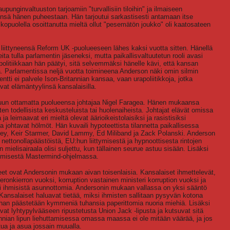
punginvaltuuston tarjoamiin "turvallisiin tiloihin" ja ilmaiseen
lensä hänen puheestaan. Hän tarjoutui sarkastisesti antamaan itse
kopuolella osoittanutta mieltä ollut "pesemätön joukko" oli kaatosateen
i liittyneensä Reform UK -puolueeseen lähes kaksi vuotta sitten. Hänellä
ta tulla parlamentin jäseneksi, mutta paikallisvaltuutetun rooli avasi
olitiikkaan hän päätyi, sitä selvemmäksi hänelle kävi, että kansan
ä. Parlamentissa neljä vuotta toimineena Anderson näki omin silmin
ti ei palvele Ison-Britannian kansaa, vaan urapoliitikkoja, jotka
at elämäntyylinsä kansalaisilla.
, lukuun ottamatta puolueensa johtajaa Nigel Faragea. Hänen mukaansa
sten todellisista keskusteluista tai huolenaiheista. Johtajat elävät omissa
leimaavat eri mieltä olevat äärioikeistolaisiksi ja rasistisiksi
a johtavat hölmöt. Hän kuvaili hypoteettista tilannetta paikallisessa
vey, Keir Starmer, David Lammy, Ed Miliband ja Zack Polanski. Anderson
nettonollapäästöistä, EU:hun liittymisestä ja hypnoottisesta rintojen
 mielisairaala olisi suljettu, kun tällainen seurue astuu sisään. Lisäksi
ymisestä Mastermind-ohjelmassa.
heet ovat Andersonin mukaan aivan toisenlaisia. Kansalaiset ihmettelevät,
ronkierron vuoksi, korruption vastainen ministeri korruption vuoksi ja
i ihmisistä asunnottomia. Andersonin mukaan vallassa on yksi sääntö
le. Kansalaiset haluavat tietää, miksi ihmisten sallitaan pysyvän kotona
han päästetään kymmeniä tuhansia paperittomia nuoria miehiä. Lisäksi
ttavat lyhtypylvääseen ripustetusta Union Jack -lipusta ja kutsuvat sitä
annian lipun liehuttamisessa omassa maassa ei ole mitään väärää, ja jos
tua ja asua jossain muualla.