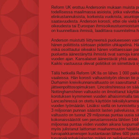
Reform UK erottuu Andersonin mukaan muista puol
todellisessa maailmassa asioista, jotka valvottav
elinkustannuksista, korkeista vuokrista, asuntoj
saatavuudesta. Anderson korosti, ettei ole vielä 
oikeudesta tai Euroopan ihmisoikeustuomioistuim
on kuunneltava ihmisiä, laadittava suunnitelma h
Anderson muistutti liittyneensä puolueeseen vai
hänen poliittista siirtoaan pidettiin uhkapelinä. H
mikä osoittautui oikeaksi hänen voittaessaan pa
puoluetta äänestänyttä ihmistä ovat samoja kansa
vuoden ajan. Kansalaiset äänestävät yhtä asiaa j
Kaikki vastuussa olevat poliitikot on siirrettävä sy
Tällä hetkellä Reform UK:lla on lähes 1 000 paik
vaaleissa. Hän korosti valtuustotyön olevan tie pa
Durhamin kreivikunnanvaltuusto on saavuttanut 
jätteenpolttosopimuksen. Lincolnshiressa on sääs
Nottinghamshiren valtuusto on ilmoittanut käytt
korotuksen kymmenen vuoden alhaisimmalla tasoll
Lancashiressä on otettu käyttöön tekoälykamerat
vuoden työmäärän. Lisäksi siellä on tunnistettu 
3 miljoonan punnan säästöt lasten palveluissa,
valtuusto on tuonut 29 miljoonaa puntaa uusia s
kokonaissäästöt sen perustamisesta lähtien 144 
miljoonaa puntaa viiden vuoden aikana luopumall
myös julistanut laittoman maahanmuuton hätätila
turvapaikkamenojen kustantavan lähes 600 puntaa
turvapaikanhakijalasten määrä on nelinkertaist