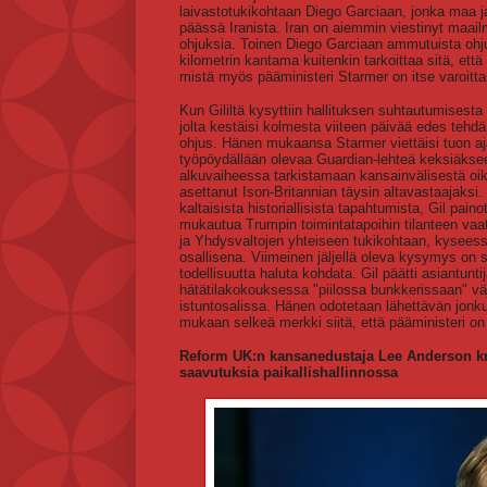
laivastotukikohtaan Diego Garciaan, jonka maa ja
päässä Iranista. Iran on aiemmin viestinyt maailm
ohjuksia. Toinen Diego Garciaan ammutuista ohjuk
kilometrin kantama kuitenkin tarkoittaa sitä, e
mistä myös pääministeri Starmer on itse varoitta
Kun Gililtä kysyttiin hallituksen suhtautumisesta
jolta kestäisi kolmesta viiteen päivää edes tehd
ohjus. Hänen mukaansa Starmer viettäisi tuon aj
työpöydällään olevaa Guardian-lehteä keksiäkseen 
alkuvaiheessa tarkistamaan kansainvälisestä oik
asettanut Ison-Britannian täysin altavastaajaksi.
kaltaisista historiallisista tapahtumista, Gil paino
mukautua Trumpin toimintatapoihin tilanteen va
ja Yhdysvaltojen yhteiseen tukikohtaan, kyseessä
osallisena. Viimeinen jäljellä oleva kysymys on se
todellisuutta haluta kohdata. Gil päätti asiantunt
hätätilakokouksessa "piilossa bunkkerissaan" v
istuntosalissa. Hänen odotetaan lähettävän jonk
mukaan selkeä merkki siitä, että pääministeri on 
Reform UK:n kansanedustaja Lee Anderson kriti
saavutuksia paikallishallinnossa