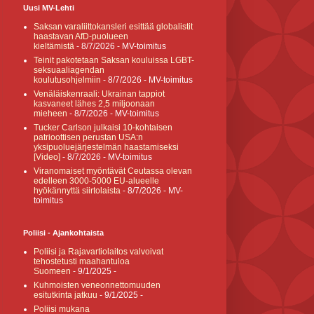
Uusi MV-Lehti
Saksan varaliittokansleri esittää globalistit
haastavan AfD-puolueen
kieltämistä
- 8/7/2026
- MV-toimitus
Teinit pakotetaan Saksan kouluissa LGBT-
seksuaaliagendan
koulutusohjelmiin
- 8/7/2026
- MV-toimitus
Venäläiskenraali: Ukrainan tappiot
kasvaneet lähes 2,5 miljoonaan
mieheen
- 8/7/2026
- MV-toimitus
Tucker Carlson julkaisi 10-kohtaisen
patrioottisen perustan USA:n
yksipuoluejärjestelmän haastamiseksi
[Video]
- 8/7/2026
- MV-toimitus
Viranomaiset myöntävät Ceutassa olevan
edelleen 3000-5000 EU-alueelle
hyökännyttä siirtolaista
- 8/7/2026
- MV-
toimitus
Poliisi - Ajankohtaista
Poliisi ja Rajavartiolaitos valvoivat
tehostetusti maahantuloa
Suomeen
- 9/1/2025
-
Kuhmoisten veneonnettomuuden
esitutkinta jatkuu
- 9/1/2025
-
Poliisi mukana