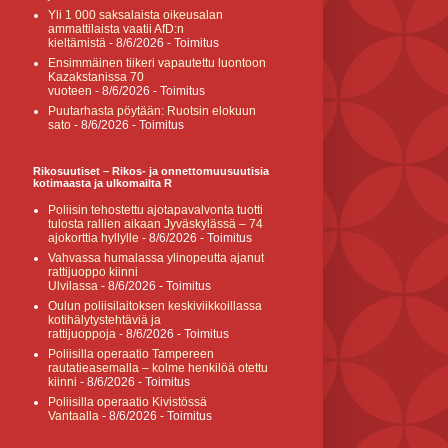
Yli 1 000 saksalaista oikeusalan
ammattilaista vaatii AfD:n
kieltämistä
- 8/6/2026
- Toimitus
Ensimmäinen tiikeri vapautettu luontoon
Kazakstanissa 70
vuoteen
- 8/6/2026
- Toimitus
Puutarhasta pöytään: Ruotsin elokuun
sato
- 8/6/2026
- Toimitus
Rikosuutiset – Rikos- ja onnettomuusuutisia
kotimaasta ja ulkomailta R
Poliisin tehostettu ajotapavalvonta tuotti
tulosta rallien aikaan Jyväskylässä – 74
ajokorttia hyllylle
- 8/6/2026
- Toimitus
Vahvassa humalassa ylinopeutta ajanut
rattijuoppo kiinni
Ulvilassa
- 8/6/2026
- Toimitus
Oulun poliisilaitoksen keskiviikkoillassa
kotihälytystehtäviä ja
rattijuoppoja
- 8/6/2026
- Toimitus
Poliisilla operaatio Tampereen
rautatieasemalla – kolme henkilöä otettu
kiinni
- 8/6/2026
- Toimitus
Poliisilla operaatio Kivistössä
Vantaalla
- 8/6/2026
- Toimitus