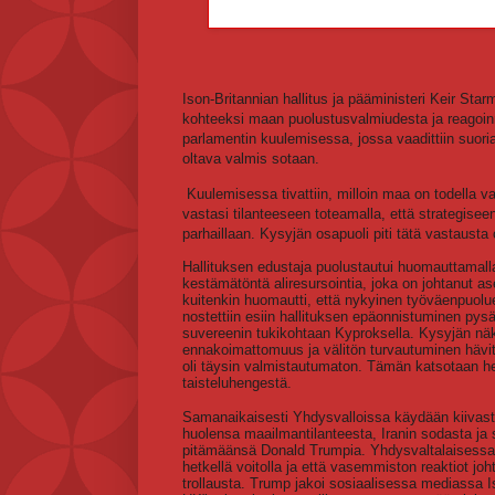
Ison-Britannian hallitus ja pääministeri Keir Sta
kohteeksi maan puolustusvalmiudesta ja reagoinnis
parlamentin kuulemisessa, jossa vaadittiin suoria
oltava valmis sotaan.
Kuulemisessa tivattiin, milloin maa on todella va
vastasi tilanteeseen toteamalla, että strategisee
parhaillaan. Kysyjän osapuoli piti tätä vastaust
Hallituksen edustaja puolustautui huomauttamalla
kestämätöntä aliresursointia, joka on johtanut 
kuitenkin huomautti, että nykyinen työväenpuolue
nostettiin esiin hallituksen epäonnistuminen pysä
suvereenin tukikohtaan Kyproksella. Kysyjän n
ennakoimattomuus ja välitön turvautuminen hävitt
oli täysin valmistautumaton. Tämän katsotaan hei
taisteluhengestä.
Samanaikaisesti Yhdysvalloissa käydään kiivasta
huolensa maailmantilanteesta, Iranin sodasta ja
pitämäänsä Donald Trumpia. Yhdysvaltalaisessa m
hetkellä voitolla ja että vasemmiston reaktiot joht
trollausta. Trump jakoi sosiaalisessa mediassa I