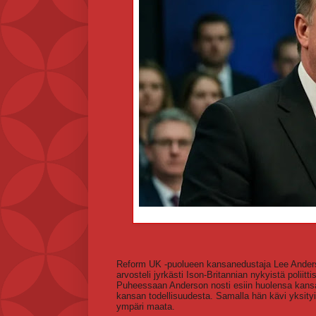
Reform UK -puolueen kansanedustaja Lee Anderso
arvosteli jyrkästi Ison-Britannian nykyistä poliitt
Puheessaan Anderson nosti esiin huolensa kansalai
kansan todellisuudesta. Samalla hän kävi yksity
ympäri maata.