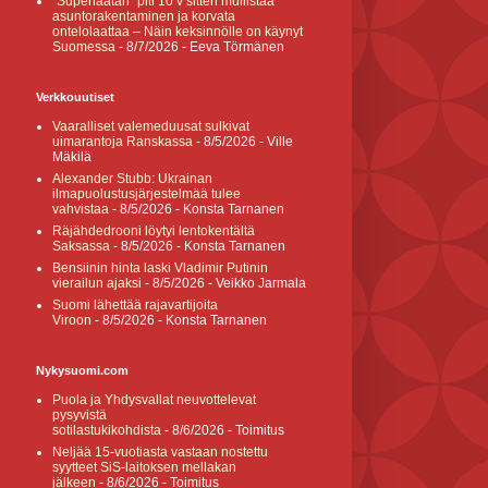
”Superlaatan” piti 10 v sitten mullistaa
asuntorakentaminen ja korvata
ontelolaattaa – Näin keksinnölle on käynyt
Suomessa
- 8/7/2026
- Eeva Törmänen
Verkkouutiset
Vaaralliset valemeduusat sulkivat
uimarantoja Ranskassa
- 8/5/2026
- Ville
Mäkilä
Alexander Stubb: Ukrainan
ilmapuolustusjärjestelmää tulee
vahvistaa
- 8/5/2026
- Konsta Tarnanen
Räjähdedrooni löytyi lentokentältä
Saksassa
- 8/5/2026
- Konsta Tarnanen
Bensiinin hinta laski Vladimir Putinin
vierailun ajaksi
- 8/5/2026
- Veikko Jarmala
Suomi lähettää rajavartijoita
Viroon
- 8/5/2026
- Konsta Tarnanen
Nykysuomi.com
Puola ja Yhdysvallat neuvottelevat
pysyvistä
sotilastukikohdista
- 8/6/2026
- Toimitus
Neljää 15-vuotiasta vastaan nostettu
syytteet SiS-laitoksen mellakan
jälkeen
- 8/6/2026
- Toimitus