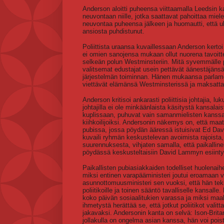
Anderson aloitti puheensa viittaamalla Leedsin kau
neuvontaan niille, jotka saattavat pahoittaa mie
neuvontaa puheensa jälkeen ja huomautti, että ul
ansiosta puhdistunut.
Poliittista uraansa kuvaillessaan Anderson kerto
ei omien sanojensa mukaan ollut nuorena tavoittei
selkeän polun Westminsteriin. Mitä syvemmälle p
valitsemat edustajat usein pettävät äänestäjäns
järjestelmän toiminnan. Hänen mukaansa parlament
viettävät elämänsä Westminsterissä ja maksattav
Anderson kritisoi ankarasti poliittisia johtajia
johtajilla ei ole minkäänlaista käsitystä kansalai
kuplissaan, puhuvat vain samanmielisten kanssa ja 
kiihkoilijoiksi. Andersonin näkemys on, että maat
pubissa, jossa pöydän ääressä istuisivat Ed Da
kuvaili ryhmän keskustelevan avoimista rajoista, 
suurennuksesta, vihjaten samalla, että paikallinen
pöydässä keskusteltaisiin David Lammyn esiint
Paikallisten pubiasiakkaiden todelliset huolenai
miksi entinen varapääministeri joutui eroamaan ve
asunnottomuusministeri sen vuoksi, että hän tek
poliitikoille ja toinen sääntö tavalliselle kansal
koko päivän sosiaalitukien varassa ja miksi maa
ihmetystä herättää se, että jotkut poliitikot vali
jakavaksi. Andersonin kanta on selvä: Ison-Brit
jollakulla on ongelma asian kanssa, hän voi pois