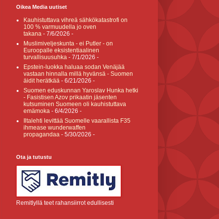
Oikea Media uutiset
Kauhistuttava vihreä sähkökatastrofi on
100 % varmuudella jo oven
takana
- 7/6/2026
-
Muslimiveljeskunta - ei Putler - on
Euroopalle eksistentiaalinen
turvallisuusuhka
- 7/1/2026
-
Epstein-luokka haluaa sodan Venäjää
vastaan hinnalla millä hyvänsä - Suomen
äidit herätkää
- 6/21/2026
-
Suomen eduskunnan Yaroslav Hunka hetki
- Fasistisen Azov prikaatin jäsenten
kutsuminen Suomeen oli kauhistuttava
emämoka
- 6/4/2026
-
Iltalehti levittää Suomelle vaarallista F35
ihmease wunderwaffen
propagandaa
- 5/30/2026
-
Ota ja tutustu
Remitlyllä teet rahansiirrot edullisesti