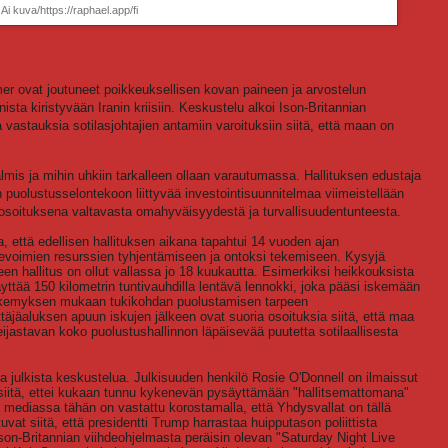
Ai kuva/https://raphael.app/fi
rmer ovat joutuneet poikkeuksellisen kovan paineen ja arvostelun
ta kiristyvään Iranin kriisiin. Keskustelu alkoi Ison-Britannian
 vastauksia sotilasjohtajien antamiin varoituksiin siitä, että maan on
lmis ja mihin uhkiin tarkalleen ollaan varautumassa. Hallituksen edustaja
n puolustusselontekoon liittyvää investointisuunnitelmaa viimeistellään
a osoituksena valtavasta omahyväisyydestä ja turvallisuudentunteesta.
, että edellisen hallituksen aikana tapahtui 14 vuoden ajan
asevoimien resurssien tyhjentämiseen ja ontoksi tekemiseen. Kysyjä
en hallitus on ollut vallassa jo 18 kuukautta. Esimerkiksi heikkouksista
yttää 150 kilometrin tuntivauhdilla lentävä lennokki, joka pääsi iskemään
äkemyksen mukaan tukikohdan puolustamisen tarpeen
äjäaluksen apuun iskujen jälkeen ovat suoria osoituksia siitä, että maa
jastavan koko puolustushallinnon läpäisevää puutetta sotilaallisesta
 julkista keskustelua. Julkisuuden henkilö Rosie O'Donnell on ilmaissut
 siitä, ettei kukaan tunnu kykenevän pysäyttämään "hallitsemattomana"
ediassa tähän on vastattu korostamalla, että Yhdysvallat on tällä
uvat siitä, että presidentti Trump harrastaa huipputason poliittista
son-Britannian viihdeohjelmasta peräisin olevan "Saturday Night Live