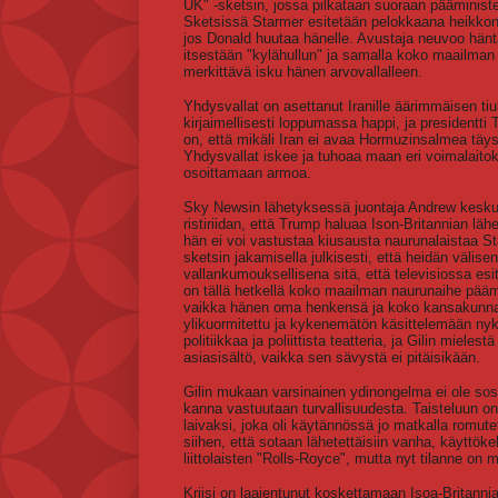
UK" -sketsin, jossa pilkataan suoraan pääminist
Sketsissä Starmer esitetään pelokkaana heikkona
jos Donald huutaa hänelle. Avustaja neuvoo hän
itsestään "kylähullun" ja samalla koko maailma
merkittävä isku hänen arvovallalleen.
Yhdysvallat on asettanut Iranille äärimmäisen t
kirjaimellisesti loppumassa happi, ja president
on, että mikäli Iran ei avaa Hormuzinsalmea täys
Yhdysvallat iskee ja tuhoaa maan eri voimalaitok
osoittamaan armoa.
Sky Newsin lähetyksessä juontaja Andrew keskust
ristiriidan, että Trump haluaa Ison-Britannian lä
hän ei voi vastustaa kiusausta naurunalaistaa St
sketsin jakamisella julkisesti, että heidän välisens
vallankumouksellisena sitä, että televisiossa es
on tällä hetkellä koko maailman naurunaihe pääm
vaikka hänen oma henkensä ja koko kansakunnan m
ylikuormitettu ja kykenemätön käsittelemään nyky
politiikkaa ja poliittista teatteria, ja Gilin miele
asiasisältö, vaikka sen sävystä ei pitäisikään.
Gilin mukaan varsinainen ydinongelma ei ole sosia
kanna vastuutaan turvallisuudesta. Taisteluun on
laivaksi, joka oli käytännössä jo matkalla romute
siihen, että sotaan lähetettäisiin vanha, käyttök
liittolaisten "Rolls-Royce", mutta nyt tilanne on 
Kriisi on laajentunut koskettamaan Isoa-Britanniaa