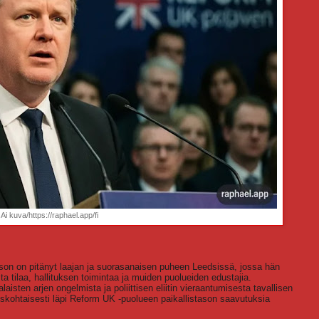
Ai kuva/https://raphael.app/fi
n on pitänyt laajan ja suorasanaisen puheen Leedsissä, jossa hän
ista tilaa, hallituksen toimintaa ja muiden puolueiden edustajia.
sten arjen ongelmista ja poliittisen eliitin vieraantumisesta tavallisen
iskohtaisesti läpi Reform UK -puolueen paikallistason saavutuksia