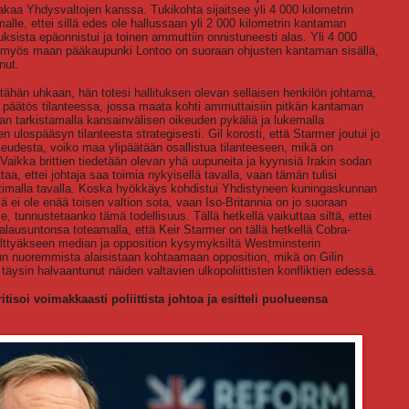
kaa Yhdysvaltojen kanssa. Tukikohta sijaitsee yli 4 000 kilometrin
alle, ettei sillä edes ole hallussaan yli 2 000 kilometrin kantaman
sista epäonnistui ja toinen ammuttiin onnistuneesti alas. Yli 4 000
ttä myös maan pääkaupunki Lontoo on suoraan ohjusten kantaman sisällä,
nut.
 tähän uhkaan, hän totesi hallituksen olevan sellaisen henkilön johtama,
ä päätös tilanteessa, jossa maata kohti ammuttaisiin pitkän kantaman
an tarkistamalla kansainvälisen oikeuden pykäliä ja lukemalla
ulospääsyn tilanteesta strategisesti. Gil korosti, että Starmer joutui jo
eudesta, voiko maa ylipäätään osallistua tilanteeseen, mikä on
 Vaikka brittien tiedetään olevan yhä uupuneita ja kyynisiä Irakin sodan
ttaa, ettei johtaja saa toimia nykyisellä tavalla, vaan tämän tulisi
atimalla tavalla. Koska hyökkäys kohdistui Yhdistyneen kuningaskunnan
 ei ole enää toisen valtion sota, vaan Iso-Britannia on jo suoraan
, tunnustetaanko tämä todellisuus. Tällä hetkellä vaikuttaa siltä, ettei
ijalausuntonsa toteamalla, että Keir Starmer on tällä hetkellä Cobra-
älttyäkseen median ja opposition kysymyksiltä Westminsterin
un nuoremmista alaisistaan kohtaamaan opposition, mikä on Gilin
täysin halvaantunut näiden valtavien ulkopoliittisten konfliktien edessä.
soi voimakkaasti poliittista johtoa ja esitteli puolueensa