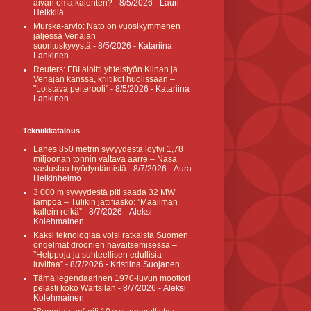
aivan oma kalenteri?
- 8/5/2026
- Lauri
Heikkilä
Murska-arvio: Nato on vuosikymmenen
jäljessä Venäjän
suorituskyvystä
- 8/5/2026
- Katariina
Lankinen
Reuters: FBI aloitti yhteistyön Kiinan ja
Venäjän kanssa, kriitikot huolissaan –
"Loistava peiterooli"
- 8/5/2026
- Katariina
Lankinen
Tekniikkatalous
Lähes 850 metrin syvyydestä löytyi 1,78
miljoonan tonnin valtava aarre – Nasa
vastustaa hyödyntämistä
- 8/7/2026
- Aura
Heikinheimo
3 000 m syvyydestä piti saada 32 MW
lämpöä – Tulikin jättifiasko: ”Maailman
kallein reikä”
- 8/7/2026
- Aleksi
Kolehmainen
Kaksi teknologiaa voisi ratkaista Suomen
ongelmat droonien havaitsemisessa –
”Helppoja ja suhteellisen edullisia
luvittaa”
- 8/7/2026
- Kristiina Suojanen
Tämä legendaarinen 1970-luvun moottori
pelasti koko Wärtsilän
- 8/7/2026
- Aleksi
Kolehmainen