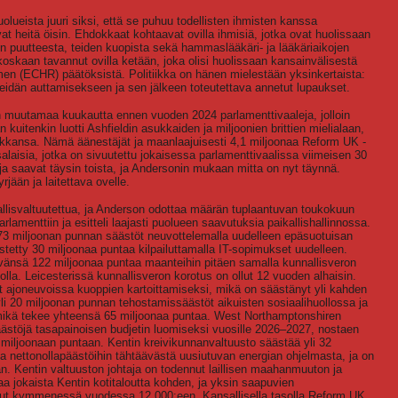
ueista juuri siksi, että se puhuu todellisten ihmisten kanssa
at heitä öisin. Ehdokkaat kohtaavat ovilla ihmisiä, jotka ovat huolissaan
en puutteesta, teiden kuopista sekä hammaslääkäri- ja lääkäriaikojen
koskaan tavannut ovilla ketään, joka olisi huolissaan kansainvälisestä
en (ECHR) päätöksistä. Politiikka on hänen mielestään yksinkertaista:
eidän auttamisekseen ja sen jälkeen toteutettava annetut lupaukset.
n muutamaa kuukautta ennen vuoden 2024 parlamenttivaaleja, jolloin
än kuitenkin luotti Ashfieldin asukkaiden ja miljoonien brittien mielialaan,
ikkansa. Nämä äänestäjät ja maanlaajuisesti 4,1 miljoonaa Reform UK -
laisia, jotka on sivuutettu jokaisessa parlamenttivaalissa viimeisen 30
a saavat täysin toista, ja Andersonin mukaan mitta on nyt täynnä.
rjään ja laitettava ovelle.
allisvaltuutettua, ja Anderson odottaa määrän tuplaantuvan toukokuun
rlamenttiin ja esitteli laajasti puolueen saavutuksia paikallishallinnossa.
73 miljoonan punnan säästöt neuvottelemalla uudelleen epäsuotuisan
tetty 30 miljoonaa puntaa kilpailuttamalla IT-sopimukset uudelleen.
ävänsä 122 miljoonaa puntaa maanteihin pitäen samalla kunnallisveron
a. Leicesterissä kunnallisveron korotus on ollut 12 vuoden alhaisin.
 ajoneuvoissa kuoppien kartoittamiseksi, mikä on säästänyt yli kahden
yli 20 miljoonan punnan tehostamissäästöt aikuisten sosiaalihuollossa ja
 mikä tekee yhteensä 65 miljoonaa puntaa. West Northamptonshiren
äästöjä tasapainoisen budjetin luomiseksi vuosille 2026–2027, nostaen
miljoonaan puntaan. Kentin kreivikunnanvaltuusto säästää yli 32
a nettonollapäästöihin tähtäävästä uusiutuvan energian ohjelmasta, ja on
n. Kentin valtuuston johtaja on todennut laillisen maahanmuuton ja
 jokaista Kentin kotitaloutta kohden, ja yksin saapuvien
unut kymmenessä vuodessa 12 000:een. Kansallisella tasolla Reform UK