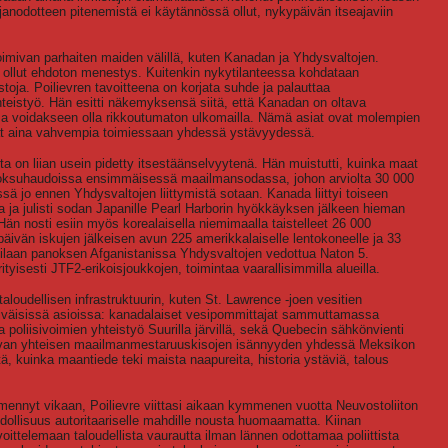
najanodotteen pitenemistä ei käytännössä ollut, nykypäivän itseajaviin
oimivan parhaiten maiden välillä, kuten Kanadan ja Yhdysvaltojen.
 ollut ehdoton menestys. Kuitenkin nykytilanteessa kohdataan
istoja. Poilievren tavoitteena on korjata suhde ja palauttaa
eistyö. Hän esitti näkemyksensä siitä, että Kanadan on oltava
sa voidakseen olla rikkoutumaton ulkomailla. Nämä asiat ovat molempien
vat aina vahvempia toimiessaan yhdessä ystävyydessä.
ota on liian usein pidetty itsestäänselvyytenä. Hän muistutti, kuinka maat
 juoksuhaudoissa ensimmäisessä maailmansodassa, johon arviolta 30 000
issä jo ennen Yhdysvaltojen liittymistä sotaan. Kanada liittyi toiseen
ja julisti sodan Japanille Pearl Harborin hyökkäyksen jälkeen hieman
n nosti esiin myös korealaisella niemimaalla taistelleet 26 000
ivän iskujen jälkeisen avun 225 amerikkalaiselle lentokoneelle ja 33
tilaan panoksen Afganistanissa Yhdysvaltojen vedottua Naton 5.
ityisesti JTF2-erikoisjoukkojen, toimintaa vaarallisimmilla alueilla.
 taloudellisen infrastruktuurin, kuten St. Lawrence -joen vesitien
iväisissä asioissa: kanadalaiset vesipommittajat sammuttamassa
a poliisivoimien yhteistyö Suurilla järvillä, sekä Quebecin sähkönvienti
levan yhteisen maailmanmestaruuskisojen isännyyden yhdessä Meksikon
ä, kuinka maantiede teki maista naapureita, historia ystäviä, talous
 mennyt vikaan, Poilievre viittasi aikaan kymmenen vuotta Neuvostoliiton
hdollisuus autoritaariselle mahdille nousta huomaamatta. Kiinan
ttelemaan taloudellista vaurautta ilman lännen odottamaa poliittista