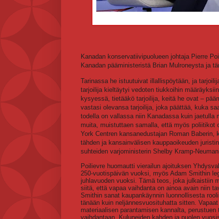
Kanadan konservatiivipuolueen johtaja Pierre Po
Kanadan pääministeristä Brian Mulroneysta ja täm
Tarinassa he istuutuivat illallispöytään, ja tarjoil
tarjoilija kieltäytyi vedoten tiukkoihin määräyks
kysyessä, tietääkö tarjoilija, keitä he ovat – päämi
vastasi olevansa tarjoilija, joka päättää, kuka sa
todella on vallassa niin Kanadassa kuin jaetulla m
muita, muistuttaen samalla, että myös poliitikot ov
York Centren kansanedustajan Roman Baberin, k
tähden ja kansainvälisen kauppaoikeuden juristi
suhteiden varjoministerin Shelby Kramp-Neuman
Poilievre huomautti vierailun ajoituksen Yhdysva
250-vuotispäivän vuoksi, myös Adam Smithin leg
juhlavuoden vuoksi. Tämä teos, joka julkaistiin 
siitä, että vapaa vaihdanta on ainoa avain niin t
Smithin sanat kaupankäynnin luonnollisesta rooli
tänään kuin neljännesvuosituhatta sitten. Vapaat
materiaalisen parantamisen kannalta, perustuen 
vaihdantaan. Kuluneiden kahden ja puolen vuosi