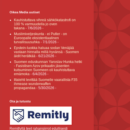
Oikea Media uutiset
Kauhistuttava vihreä sähkökatastrofi on
100 % varmuudella jo oven
takana
- 7/6/2026
-
Muslimiveljeskunta - ei Putler - on
Euroopalle eksistentiaalinen
turvallisuusuhka
- 7/1/2026
-
Epstein-luokka haluaa sodan Venäjää
vastaan hinnalla millä hyvänsä - Suomen
äidit herätkää
- 6/21/2026
-
Suomen eduskunnan Yaroslav Hunka hetki
- Fasistisen Azov prikaatin jäsenten
kutsuminen Suomeen oli kauhistuttava
emämoka
- 6/4/2026
-
Iltalehti levittää Suomelle vaarallista F35
ihmease wunderwaffen
propagandaa
- 5/30/2026
-
Ota ja tutustu
Remitlyllä teet rahansiirrot edullisesti