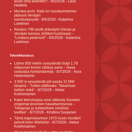
aivan oma kalenteri?
- 8/5/2026
- Lauri
Heikkilä
Murska-arvio: Nato on vuosikymmenen
jäljessä Venäjän
suorituskyvystä
- 8/5/2026
- Katariina
Lankinen
Reuters: FBI aloitti yhteistyön Kiinan ja
Venäjän kanssa, kriitikot huolissaan –
"Loistava peiterooli"
- 8/5/2026
- Katariina
Lankinen
Tekniikkatalous
Lähes 850 metrin syvyydestä löytyi 1,78
miljoonan tonnin valtava aarre – Nasa
vastustaa hyödyntämistä
- 8/7/2026
- Aura
Heikinheimo
3 000 m syvyydestä piti saada 32 MW
lämpöä – Tulikin jättifiasko: ”Maailman
kallein reikä”
- 8/7/2026
- Aleksi
Kolehmainen
Kaksi teknologiaa voisi ratkaista Suomen
ongelmat droonien havaitsemisessa –
”Helppoja ja suhteellisen edullisia
luvittaa”
- 8/7/2026
- Kristiina Suojanen
Tämä legendaarinen 1970-luvun moottori
pelasti koko Wärtsilän
- 8/7/2026
- Aleksi
Kolehmainen