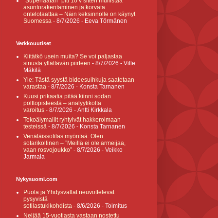
”Superlaatan” piti 10 v sitten mullistaa
asuntorakentaminen ja korvata
ontelolaattaa – Näin keksinnölle on käynyt
Suomessa
- 8/7/2026
- Eeva Törmänen
Verkkouutiset
Kiitätkö usein muita? Se voi paljastaa
sinusta yllättävän piirteen
- 8/7/2026
- Ville
Mäkilä
Yle: Tästä syystä bideesuihkuja saatetaan
varastaa
- 8/7/2026
- Konsta Tarnanen
Kuusi prikaatia pitää kiinni sodan
polttopisteestä – analyytikolta
varoitus
- 8/7/2026
- Antti Kirkkala
Tekoälymallit ryhtyivät hakkeroimaan
testeissä
- 8/7/2026
- Konsta Tarnanen
Venäläissotilas myöntää: Olen
sotarikollinen – ”Meillä ei ole armeijaa,
vaan rosvojoukko”
- 8/7/2026
- Veikko
Jarmala
Nykysuomi.com
Puola ja Yhdysvallat neuvottelevat
pysyvistä
sotilastukikohdista
- 8/6/2026
- Toimitus
Neljää 15-vuotiasta vastaan nostettu