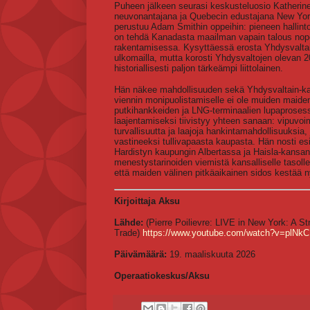
Puheen jälkeen seurasi keskusteluosio Katherine
neuvonantajana ja Quebecin edustajana New Yorki
perustuu Adam Smithin oppeihin: pieneen hallintoon
on tehdä Kanadasta maailman vapain talous nopeu
rakentamisessa. Kysyttäessä erosta Yhdysvaltain 
ulkomailla, mutta korosti Yhdysvaltojen olevan 
historiallisesti paljon tärkeämpi liittolainen.
Hän näkee mahdollisuuden sekä Yhdysvaltain-ka
viennin monipuolistamiselle ei ole muiden maide
putkihankkeiden ja LNG-terminaalien lupaprosess
laajentamiseksi tiivistyy yhteen sanaan: vipuvoim
turvallisuutta ja laajoja hankintamahdollisuuksi
vastineeksi tullivapaasta kaupasta. Hän nosti es
Hardistyn kaupungin Albertassa ja Haisla-kansan 
menestystarinoiden viemistä kansalliselle tasolle
että maiden välinen pitkäaikainen sidos kestää n
Kirjoittaja Aksu
Lähde:
(Pierre Poilievre: LIVE in New York: A St
Trade)
https://www.youtube.com/watch?v=pl
Päivämäärä:
19. maaliskuuta 2026
Operaatiokeskus/Aksu