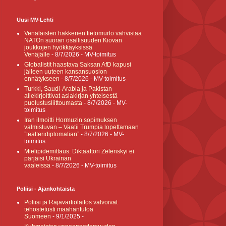
Uusi MV-Lehti
Venäläisten hakkerien tietomurto vahvistaa
NATOn suoran osallisuuden Kiovan
joukkojen hyökkäyksissä
Venäjälle
- 8/7/2026
- MV-toimitus
Globalistit haastava Saksan AfD kapusi
jälleen uuteen kansansuosion
ennätykseen
- 8/7/2026
- MV-toimitus
Turkki, Saudi-Arabia ja Pakistan
allekirjoittivat asiakirjan yhteisestä
puolustusliittoumasta
- 8/7/2026
- MV-
toimitus
Iran ilmoitti Hormuzin sopimuksen
valmistuvan – Vaatii Trumpia lopettamaan
”teatteridiplomatian”
- 8/7/2026
- MV-
toimitus
Mielipidemittaus: Diktaattori Zelenskyi ei
pärjäisi Ukrainan
vaaleissa
- 8/7/2026
- MV-toimitus
Poliisi - Ajankohtaista
Poliisi ja Rajavartiolaitos valvoivat
tehostetusti maahantuloa
Suomeen
- 9/1/2025
-