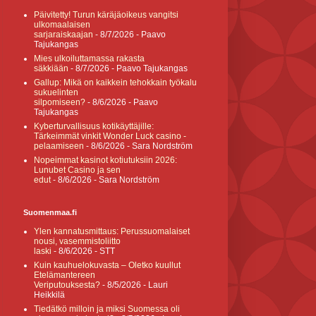
Päivitetty! Turun käräjäoikeus vangitsi
ulkomaalaisen
sarjaraiskaajan
- 8/7/2026
- Paavo
Tajukangas
Mies ulkoiluttamassa rakasta
säkkiään
- 8/7/2026
- Paavo Tajukangas
Gallup: Mikä on kaikkein tehokkain työkalu
sukuelinten
silpomiseen?
- 8/6/2026
- Paavo
Tajukangas
Kyberturvallisuus kotikäyttäjille:
Tärkeimmät vinkit Wonder Luck casino -
pelaamiseen
- 8/6/2026
- Sara Nordström
Nopeimmat kasinot kotiutuksiin 2026:
Lunubet Casino ja sen
edut
- 8/6/2026
- Sara Nordström
Suomenmaa.fi
Ylen kannatusmittaus: Perussuomalaiset
nousi, vasemmistoliitto
laski
- 8/6/2026
- STT
Kuin kauhuelokuvasta – Oletko kuullut
Etelämantereen
Veriputouksesta?
- 8/5/2026
- Lauri
Heikkilä
Tiedätkö milloin ja miksi Suomessa oli