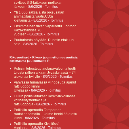
syytteet SiS-laitoksen mellakan
jälkeen
- 8/6/2026
- Toimitus
Yli 1 000 saksalaista oikeusalan
ammattilaista vaatii AfD:n
kieltämistä
- 8/6/2026
- Toimitus
Ensimmäinen tiikeri vapautettu luontoon
Kazakstanissa 70
vuoteen
- 8/6/2026
- Toimitus
Puutarhasta pöytään: Ruotsin elokuun
sato
- 8/6/2026
- Toimitus
Rikosuutiset – Rikos- ja onnettomuusuutisia
kotimaasta ja ulkomailta R
Poliisin tehostettu ajotapavalvonta tuotti
tulosta rallien aikaan Jyväskylässä – 74
ajokorttia hyllylle
- 8/6/2026
- Toimitus
Vahvassa humalassa ylinopeutta ajanut
rattijuoppo kiinni
Ulvilassa
- 8/6/2026
- Toimitus
Oulun poliisilaitoksen keskiviikkoillassa
kotihälytystehtäviä ja
rattijuoppoja
- 8/6/2026
- Toimitus
Poliisilla operaatio Tampereen
rautatieasemalla – kolme henkilöä otettu
kiinni
- 8/6/2026
- Toimitus
Poliisilla operaatio Kivistössä
Vantaalla
- 8/6/2026
- Toimitus