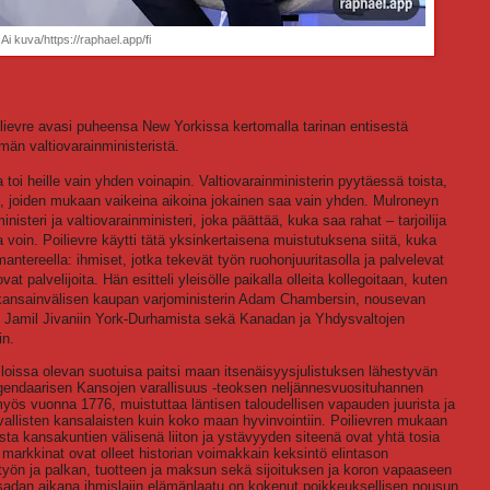
Ai kuva/https://raphael.app/fi
ilievre avasi puheensa New Yorkissa kertomalla tarinan entisestä
än valtiovarainministeristä.
ija toi heille vain yhden voinapin. Valtiovarainministerin pyytäessä toista,
iin, joiden mukaan vaikeina aikoina jokainen saa vain yhden. Mulroneyn
nisteri ja valtiovarainministeri, joka päättää, kuka saa rahat – tarjoilija
a voin. Poilievre käytti tätä yksinkertaisena muistutuksena siitä, kuka
antereella: ihmiset, jotka tekevät työn ruohonjuuritasolla ja palvelevat
at palvelijoita. Hän esitteli yleisölle paikalla olleita kollegoitaan, kuten
ansainvälisen kaupan varjoministerin Adam Chambersin, nousevan
n Jamil Jivaniin York-Durhamista sekä Kanadan ja Yhdysvaltojen
in.
lloissa olevan suotuisa paitsi maan itsenäisyysjulistuksen lähestyvän
endaarisen Kansojen varallisuus -teoksen neljännesvuosituhannen
myös vuonna 1776, muistuttaa läntisen taloudellisen vapauden juurista ja
avallisten kansalaisten kuin koko maan hyvinvointiin. Poilievren mukaan
sta kansakuntien välisenä liiton ja ystävyyden siteenä ovat yhtä tosia
 markkinat ovat olleet historian voimakkain keksintö elintason
työn ja palkan, tuotteen ja maksun sekä sijoituksen ja koron vapaaseen
sadan aikana ihmislajin elämänlaatu on kokenut poikkeuksellisen nousun