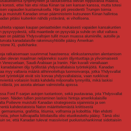
salueidensa tyhjentyneen ja talouksiensa olevan riippuvaisia maasta,
 korosti, ettei hän etsi riitaa Kiinan tai sen kansan kanssa, mutta totesi
lisen vapauden kustannuksella. Hän piti presidentti Trumpin toimia
na ja muistutti Kanadan oman pääministerin kutsuneen Kiinan hallintoa
dan pitäisi kuitenkin nähdä ystävänä, ei vihollisena.
ää suhteita vapaan kaupan periaatteiden mukaisesti vapaiden kansakuntien
n pysyvyydestä, sillä maantiede on pysyvää ja suhde on ollut valtava
an on päättää Yhdysvaltojen tullit muun muassa alumiinille, autoille ja
 turvata kanadalaisille rakennusyhtiöille pääsy Amerikan
ystone XL -putkihanke.
altoja ratkaisemaan suurimmat haasteensa: elinkustannusten alentamisen
dan olevan maailman neljänneksi suurin öljyntuottaja ja ylivoimaisesti
 Venezuelaan, Saudi-Arabiaan ja Iraniin. Hän kuvaili vierailuaan
kanadalainen öljy työllistää yhdysvaltalaisia työntekijöitä. Kanadan
maa myy valtavia määriä alihinnoiteltuja luonnonvaroja, jotka Yhdysvallat
set työntekijät eivät siis korvaa yhdysvaltalaisia, vaan ruokkivat
nvientiä voitaisiin lisätä kahdella miljoonalla tynnyrillä, mikä laskisi
-idästä, jos asioita aletaan valmistella ajoissa.
sa Ford F-sarjan autojen tuotantoon, sekä puutavaraa, jota Yhdysvallat
een. Näiden tullien poistaminen laskisi hintoja amerikkalaisille
salta Poilievre muistutti Kanadan strategisesta sijainnista ja sen
ntä kahdestatoista Naton määrittelemästä kriittisestä
germaniumia, grafiittia, litiumia, volframia ja kobolttia. Hän ehdotti
ta, johon tullivapailla liittolaisilla olisi etuoikeutettu pääsy. Tämä olisi
 se, että Kanadan tulevat massiiviset puolustushankinnat sidottaisiin