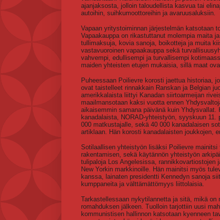
ajanjaksosta, jolloin taloudellista kasvua tai eli
autoihin, suihkumoottoreihin ja avaruusaluksiin.
Vapaan yritystoiminnan järjestelmän katsotaan t
Vapaakauppa on rikastuttanut molempia maita ja
tullimaksuja, kovia sanoja, boikotteja ja muita ki
vastavuoroinen vapaakauppa sekä turvallisuusyht
vahvempi, edullisempi ja turvallisempi kotimaas
maiden yhteisten etujen mukaisia, sillä maat o
Puheessaan Poilievre korosti jaettua historiaa, j
ovat taistelleet rinnakkain Ranskan ja Belgian
amerikkalaista liittyi Kanadan siirtoarmeijan rive
maailmansotaan kaksi vuotta ennen Yhdysvaltoja 
aikaisemmin samana päivänä kuin Yhdysvallat. Hä
kanadalaista, NORAD-yhteistyön, syyskuun 11. pä
000 matkustajalle, sekä 40 000 kanadalaisen so
artiklaan. Hän korosti kanadalaisten joukkojen, er
Sotilaallisen yhteistyön lisäksi Poilievre mainitsi
rakentamisen, sekä käytännön yhteistyön arkipä
tulipaloja Los Angelesissa, rannikkovartiostojen j
New Yorkin markkinoille. Hän mainitsi myös tu
kanssa, lainaten presidentti Kennedyn sanoja siit
kumppaneita ja välttämättömyys liittolaisia.
Tarkastellessaan nykytilannetta ja sitä, mikä on
romahduksen jälkeen. Tuolloin tarjottiin uusi ma
kommunistisen hallinnon katsotaan kyenneen tavoi