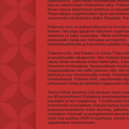
vapautumista. Länsi heräsi huomaamaan teollisuu
joka on pahimmillaan vihamielinen uhka. Poilievre
Kiinan nousun tapahtuneen poliittisen ja taloudel
Yhdysvaltojen suojelemiseksi täysin perusteltui
suurimmaksi yksittäiseksi uhaksi Kanadalle. Kana
Poilievren visio on purkaa tullimuurit ja tiivist
kesken. Hän torjui ajatuksen nykyisten ongelmie
menestys yli kaksi vuosisataa. Hänen tavoitteena
puutavaralle, luoda uusi tullivapaa autosopimus,
hankintamarkkinoille ja käynnistää uudelleen Ke
Poilievre esitti, että Kanada voi auttaa Yhdysv
ja turvallisuuden takaamisen. Hän muistutti Kana
vakain lähde verrattuna muihin kärkimaihin, kuten
Houstonin terminaalissa, havainnollistaen kuinka 
kauppaylijäämän hän selitti johtuvan siitä, että 
jalostaa ja myy huomattavalla voitolla. Kanadalai
toimitusketjuja. Poilievre esitti, että Kanadan öljy
polttoaineen hintaa ja vähentäisi riippuvuutta Lähi
Sama koskee alumiinia, jota tarvitaan muun muas
tuo 80-prosenttisesti Kanadasta asuntorakentamis
kuluttajille ja loisi työpaikkoja. Turvallisuuden o
omistamista mineraaleista; Kanada tuottaa kymme
puolustusmineraalista, kuten alumiinia, galliumia, 
strategisen mineraali- ja energiareservin perustamis
myös osa uusittua USMCA-sopimusta, samoin kuin
vapaakaupan toteutumiseen.