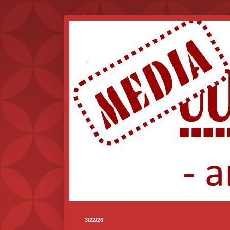
.
3/22/26