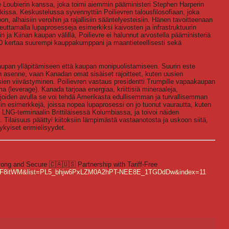
 Loubierin kanssa, joka toimi aiemmin pääministeri Stephen Harperin
ssa. Keskustelussa syvennyttiin Poilievren talousfilosofiaan, joka
, alhaisiin veroihin ja rajallisiin sääntelyesteisiin. Hänen tavoitteenaan
ttamalla lupaprosesseja esimerkiksi kaivosten ja infrastruktuurin
ja Kiinan kaupan välillä, Poilievre ei halunnut arvostella pääministeriä
20 kertaa suurempi kauppakumppani ja maantieteellisesti sekä
upan ylläpitämiseen että kaupan monipuolistamiseen. Suurin este
n asenne, vaan Kanadan omat sisäiset rajoitteet, kuten uusien
ien viivästyminen. Poilievren vastaus presidentti Trumpille vapaakaupan
a (leverage). Kanada tarjoaa energiaa, kriittisiä mineraaleja,
a, joiden avulla se voi tehdä Amerikasta edullisemman ja turvallisemman
iin esimerkkejä, joissa nopea lupaprosessi on jo tuonut vaurautta, kuten
LNG-terminaalin Brittiläisessä Kolumbiassa, ja toivoi näiden
. Tilaisuus päättyi kiitoksiin lämpimästä vastaanotosta ja uskoon siitä,
ykyiset erimielisyydet.
rong and Secure 🇨🇦🇺🇸 Partnership with Tariff-Free
NkCF8itWM&list=PL5_bhjw6PxLZM0A2hPT-NEE8E_1TGDdDw&index=11