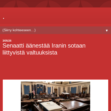
.
▼
3/05/26
Senaatti äänestää Iranin sotaan
liittyvistä valtuuksista