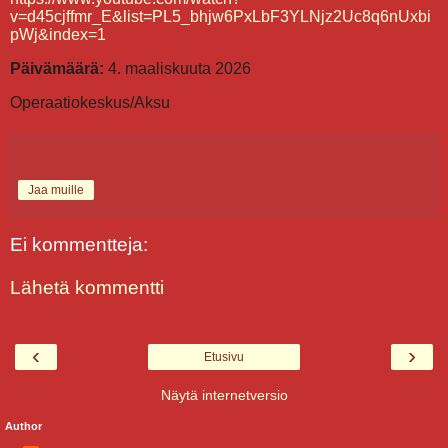
v=d45cjffmr_E&list=PL5_bhjw6PxLbF3YLNjz2Uc8q6nUxbi
pWj&index=1
Päivämäärä:
4. maaliskuuta 2026
Operaatiokeskus/Aksu
Jaa muille
Ei kommentteja:
Lähetä kommentti
‹
›
Etusivu
Näytä internetversio
Author