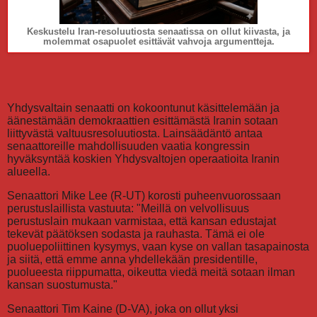
Keskustelu Iran-resoluutiosta senaatissa on ollut kiivasta, ja
molemmat osapuolet esittävät vahvoja argumentteja.
Yhdysvaltain senaatti on kokoontunut käsittelemään ja
äänestämään demokraattien esittämästä Iranin sotaan
liittyvästä valtuusresoluutiosta. Lainsäädäntö antaa
senaattoreille mahdollisuuden vaatia kongressin
hyväksyntää koskien Yhdysvaltojen operaatioita Iranin
alueella.
Senaattori Mike Lee (R-UT) korosti puheenvuorossaan
perustuslaillista vastuuta: "Meillä on velvollisuus
perustuslain mukaan varmistaa, että kansan edustajat
tekevät päätöksen sodasta ja rauhasta. Tämä ei ole
puoluepoliittinen kysymys, vaan kyse on vallan tasapainosta
ja siitä, että emme anna yhdellekään presidentille,
puolueesta riippumatta, oikeutta viedä meitä sotaan ilman
kansan suostumusta."
Senaattori Tim Kaine (D-VA), joka on ollut yksi