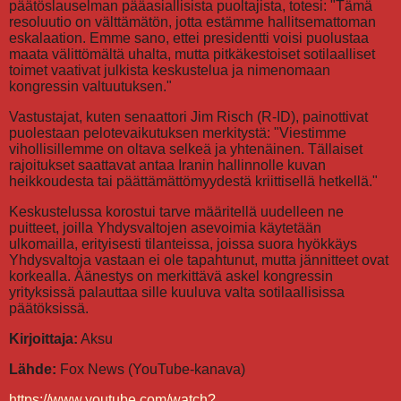
päätöslauselman pääasiallisista puoltajista, totesi: "Tämä
resoluutio on välttämätön, jotta estämme hallitsemattoman
eskalaation. Emme sano, ettei presidentti voisi puolustaa
maata välittömältä uhalta, mutta pitkäkestoiset sotilaalliset
toimet vaativat julkista keskustelua ja nimenomaan
kongressin valtuutuksen."
Vastustajat, kuten senaattori Jim Risch (R-ID), painottivat
puolestaan pelotevaikutuksen merkitystä: "Viestimme
vihollisillemme on oltava selkeä ja yhtenäinen. Tällaiset
rajoitukset saattavat antaa Iranin hallinnolle kuvan
heikkoudesta tai päättämättömyydestä kriittisellä hetkellä."
Keskustelussa korostui tarve määritellä uudelleen ne
puitteet, joilla Yhdysvaltojen asevoimia käytetään
ulkomailla, erityisesti tilanteissa, joissa suora hyökkäys
Yhdysvaltoja vastaan ei ole tapahtunut, mutta jännitteet ovat
korkealla. Äänestys on merkittävä askel kongressin
yrityksissä palauttaa sille kuuluva valta sotilaallisissa
päätöksissä.
Kirjoittaja:
Aksu
Lähde:
Fox News (YouTube-kanava)
https://www.youtube.com/watch?