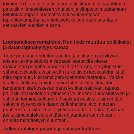
toimineen liian suljetusti ja puolustuskannalla. Tapahtuma
pakottikin ilmastotieteen yhteisön ja yliopistot muuttamaan
toimintatapojaan huomattavasti avoimempaan,
läpinäkyvämpään ja yhteistyökykyisempään suuntaan
seuraavien vuosien aikana.
Luottamuksen romahdus: Kun tiede muuttuu politiikaksi
ja datan läpinäkyvyys katoaa
Tiede perustuu ehdottomaan luottamukseen ja kykyyn
toistaa tutkimustuloksia vapaasti saatavilla olevan
raakadatan pohjalta. Vuoden 2009 Itä-Anglian yliopiston
sähköpostivuoto avasi syvän ja kriittisen keskustelun siitä,
mitä tapahtuu, kun tämä perusperiaate vaarantuu. Vaikka
viralliset tutkinnat myöhemmin totesivat itse ilmaston
lämpenemistä koskevan perusfysiikan säilyvän, tapaus
paljasti ilmastotieteen ytimessä vallinneen huolestuttavan ja
suljetun toimintakulttuurin. Asiakirjat nostivat esiin erittäin
vakavia kysymyksiä datan valikoinnista, avoimuuden
puutteesta ja siitä, kuinka yleisöä voidaan johtaa harhaan,
jos tutkimustuloksia pyritään ohjaamaan vain yhteen,
ennalta määritettyyn suuntaan.
Julkisuuslakien pakoilu ja salailun kulttuuri