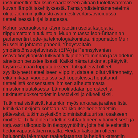
instrumenttimittauksiin saadakseen aikaan luotettavamman
kuvan lämpötilakehityksestä. Tämä yhdistelmämenetelmä
oli jo aiemmin julkaistu avoimesti vertaisarvioidussa
tieteellisessä kirjallisuudessa.
Kohun seurauksena käynnistettiin useita laajoja ja
riippumattomia tutkintoja. Muun muassa Ison-Britannian
parlamentin tiede- ja teknologiakomitea, riippumaton Muir
Russellin johtama paneeli, Yhdysvaltain
ympäristönsuojeluvirasto (EPA) ja Pennsylvanian
osavaltionyliopisto tutkivat tutkijoiden toiminnan ja vuodetun
aineiston perusteellisesti. Kaikki nämä tutkinnat päätyivät
täysin samaan lopputulokseen: tutkijat eivät olleet
syyllistyneet tieteelliseen vilppiin, dataa ei ollut väärennetty,
eikä mikään vuodetuissa sähköposteissa horjuttanut
tieteellistä konsensusta ihmisen aiheuttamasta
ilmastonmuutoksesta. Lämpötiladatan perusteet ja
tutkimustulokset todettiin kestäviksi ja oikeellisiksi.
Tutkinnat sisälsivät kuitenkin myös ankaraa ja aiheellista
kritiikkiä tutkijoita kohtaan. Vaikka itse tiede todettiin
päteväksi, tutkimusyksikön toimintakulttuuri sai osakseen
moitteita. Tutkijoiden todettiin suhtautuneen vihamielisesti ja
torjuvasti ulkopuolisiin tietopyyntöihin, joita heille esitettiin
tiedonvapauslakien nojalla. Heidän katsottiin olleen
haluttomia jakamaan raakadataansa ja heidän katsottiin