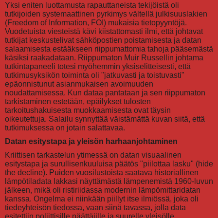
Yksi eniten luottamusta rapauttaneista tekijöistä oli
tutkijoiden systemaattinen pyrkimys vältellä julkisuuslakien
(Freedom of Information, FOI) mukaisia tietopyyntöjä.
Vuodetuista viesteistä kävi kiistattomasti ilmi, että johtavat
tutkijat keskustelivat sähköpostien poistamisesta ja datan
salaamisesta estääkseen riippumattomia tahoja pääsemästä
käsiksi raakadataan. Riippumaton Muir Russellin johtama
tutkintapaneeli totesi myöhemmin yksiselitteisesti, että
tutkimusyksikön toiminta oli "jatkuvasti ja toistuvasti"
epäonnistunut asianmukaisen avoimuuden
noudattamisessa. Kun dataa pantataan ja sen riippumaton
tarkistaminen estetään, epäilykset tulosten
tarkoitushakuisesta muokkaamisesta ovat täysin
oikeutettuja. Salailu synnyttää väistämättä kuvan siitä, että
tutkimuksessa on jotain salattavaa.
Datan esitystapa ja yleisön harhaanjohtaminen
Kriittisen tarkastelun ytimessä on datan visuaalinen
esitystapa ja surullisenkuuluisa päätös "piilottaa lasku" (hide
the decline). Puiden vuosilustoista saatava historiallinen
lämpötiladata lakkasi näyttämästä lämpenemistä 1960-luvun
jälkeen, mikä oli ristiriidassa modernin lämpömittaridatan
kanssa. Ongelma ei niinkään piillyt itse ilmiössä, joka oli
tiedeyhteisön tiedossa, vaan siinä tavassa, jolla data
esitettiin poliittisille päättäjille ja suurelle yleisölle.