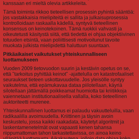
kanssaan eri mieltä olevia artikkeleita.
Tämä toiminta rikkoo tieteellisen prosessin pyhintä sääntöä:
jos vastakkaisia mielipiteitä ei sallita ja julkaisuprosessia
kontrolloidaan raskaalla kädellä, syntyvä tieteellinen
konsensus on keinotekoinen. Tämä ruokkii vahvasti ja
oikeutetusti käsitystä siitä, että tiedettä ei ohjaa objektiivinen
totuuden etsintä, vaan poliittisesti motivoitunut tavoite
muokata julkista mielipidettä haluttuun suuntaan.
Pitkäaikaiset vaikutukset yhteiskunnalliseen
luottamukseen
Vuoden 2009 tietovuodon suurin ja kestävin opetus on se,
että "tarkoitus pyhittää keinot" -ajattelulla on katastrofaaliset
seuraukset tieteen uskottavuudelle. Jos yleisölle syntyy
vaikutelma, että epämukavaa dataa piilotellaan, käyriä
silotellaan jättämällä poikkeamat huomiotta tai kriitikkoja
vaiennetaan institutionaalisella vallalla, koko tieteellinen
auktoriteetti murenee.
Yhteiskunnallinen luottamus ei palaudu vakuutteluilla, vaan
radikaalilla avoimuudella. Kriittinen ja täysin avoin
keskustelu, jossa kaikki raakadata, käytetyt algoritmit ja
laskentamenetelmät ovat vapaasti kenen tahansa
riippumattoman tahon tarkastettavissa, on ainoa keino
ylläpitää luottamusta. Aikakautena, jolloin data ohjaa koko