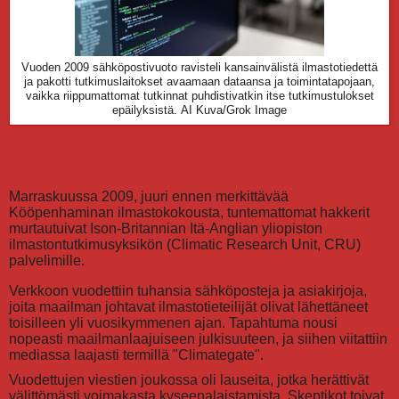
Vuoden 2009 sähköpostivuoto ravisteli kansainvälistä ilmastotiedettä
ja pakotti tutkimuslaitokset avaamaan dataansa ja toimintatapojaan,
vaikka riippumattomat tutkinnat puhdistivatkin itse tutkimustulokset
epäilyksistä.
AI Kuva/Grok Image
Marraskuussa 2009, juuri ennen merkittävää
Kööpenhaminan ilmastokokousta, tuntemattomat hakkerit
murtautuivat Ison-Britannian Itä-Anglian yliopiston
ilmastontutkimusyksikön (Climatic Research Unit, CRU)
palvelimille.
Verkkoon vuodettiin tuhansia sähköposteja ja asiakirjoja,
joita maailman johtavat ilmastotieteilijät olivat lähettäneet
toisilleen yli vuosikymmenen ajan. Tapahtuma nousi
nopeasti maailmanlaajuiseen julkisuuteen, ja siihen viitattiin
mediassa laajasti termillä "Climategate".
Vuodettujen viestien joukossa oli lauseita, jotka herättivät
välittömästi voimakasta kyseenalaistamista. Skeptikot toivat