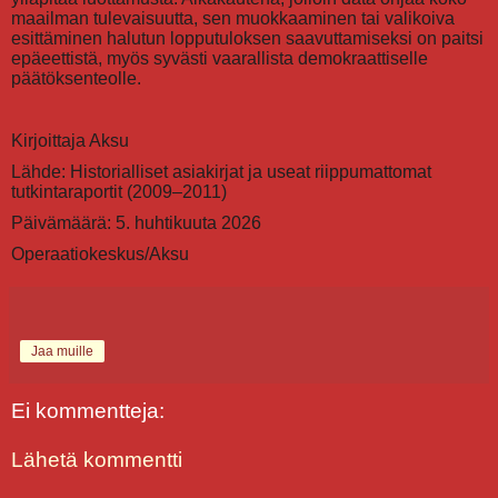
maailman tulevaisuutta, sen muokkaaminen tai valikoiva
esittäminen halutun lopputuloksen saavuttamiseksi on paitsi
epäeettistä, myös syvästi vaarallista demokraattiselle
päätöksenteolle.
Kirjoittaja Aksu
Lähde: Historialliset asiakirjat ja useat riippumattomat
tutkintaraportit (2009–2011)
Päivämäärä: 5. huhtikuuta 2026
Operaatiokeskus/Aksu
Jaa muille
Ei kommentteja:
Lähetä kommentti