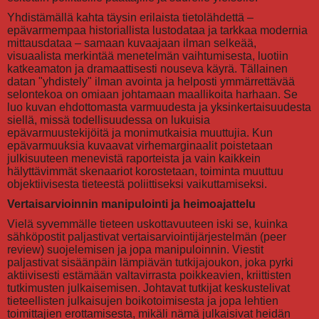
Yhdistämällä kahta täysin erilaista tietolähdettä –
epävarmempaa historiallista lustodataa ja tarkkaa modernia
mittausdataa – samaan kuvaajaan ilman selkeää,
visuaalista merkintää menetelmän vaihtumisesta, luotiin
katkeamaton ja dramaattisesti nouseva käyrä. Tällainen
datan "yhdistely" ilman avointa ja helposti ymmärrettävää
selontekoa on omiaan johtamaan maallikoita harhaan. Se
luo kuvan ehdottomasta varmuudesta ja yksinkertaisuudesta
siellä, missä todellisuudessa on lukuisia
epävarmuustekijöitä ja monimutkaisia muuttujia. Kun
epävarmuuksia kuvaavat virhemarginaalit poistetaan
julkisuuteen menevistä raporteista ja vain kaikkein
hälyttävimmät skenaariot korostetaan, toiminta muuttuu
objektiivisesta tieteestä poliittiseksi vaikuttamiseksi.
Vertaisarvioinnin manipulointi ja heimoajattelu
Vielä syvemmälle tieteen uskottavuuteen iski se, kuinka
sähköpostit paljastivat vertaisarviointijärjestelmän (peer
review) suojelemisen ja jopa manipuloinnin. Viestit
paljastivat sisäänpäin lämpiävän tutkijajoukon, joka pyrki
aktiivisesti estämään valtavirrasta poikkeavien, kriittisten
tutkimusten julkaisemisen. Johtavat tutkijat keskustelivat
tieteellisten julkaisujen boikotoimisesta ja jopa lehtien
toimittajien erottamisesta, mikäli nämä julkaisivat heidän