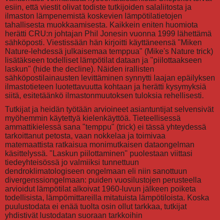
esiin, että viestit olivat todiste tutkijoiden salaliitosta ja
ilmaston lämpenemistä koskevien lämpötilatietojen
tahallisesta muokkaamisesta. Kaikkein eniten huomiota
herätti CRU:n johtajan Phil Jonesin vuonna 1999 lähettämä
sähköposti. Viestissään hän kirjoitti käyttäneensä "Miken
Nature-lehdessä julkaisemaa temppua" (Mike's Nature trick)
lisätäkseen todelliset lämpötilat dataan ja "piilottaakseen
laskun" (hide the decline). Näiden irallisten
sähköpostilainausten levittäminen synnytti laajan epäilyksen
ilmastotieteen luotettavuutta kohtaan ja herätti kysymyksiä
siitä, esitetäänkö ilmastonmuutoksen tuloksia rehellisesti.
Tutkijat ja heidän työtään arvioineet asiantuntijat selvensivät
myöhemmin käytettyä kielenkäyttöä. Tieteellisessä
ammattikielessä sana "temppu" (trick) ei tässä yhteydessä
tarkoittanut petosta, vaan nokkelaa ja toimivaa
matemaattista ratkaisua monimutkaisen dataongelman
käsittelyssä. "Laskun piilottaminen" puolestaan viittasi
tiedeyhteisössä jo valmiiksi tunnettuun
dendroklimatologiseen ongelmaan eli niin sanottuun
divergenssiongelmaan: puiden vuosilustojen perusteella
arvioidut lämpötilat alkoivat 1960-luvun jälkeen poiketa
todellisista, lämpömittareilla mitatuista lämpötiloista. Koska
puulustodata ei enää tuolta osin ollut tarkkaa, tutkijat
yhdistivät lustodatan suoraan tarkkoihin