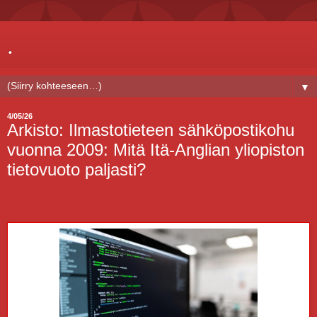
.
▼
4/05/26
Arkisto: Ilmastotieteen sähköpostikohu
vuonna 2009: Mitä Itä-Anglian yliopiston
tietovuoto paljasti?