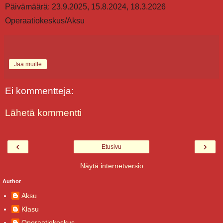
Päivämäärä: 23.9.2025, 15.8.2024, 18.3.2026
Operaatiokeskus/Aksu
Jaa muille
Ei kommentteja:
Lähetä kommentti
‹
›
Etusivu
Näytä internetversio
Author
Aksu
Klasu
Operaatiokeskus