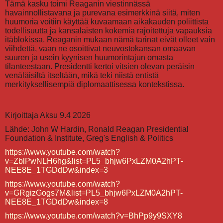
Tämä kasku toimi Reaganin viestinnässä
havainnollistavana ja purevana esimerkkinä siitä, miten
huumoria voitiin käyttää kuvaamaan aikakauden poliittista
todellisuutta ja kansalaisten kokemia rajoitettuja vapauksia
itäblokissa. Reaganin mukaan nämä tarinat eivät olleet vain
viihdettä, vaan ne osoittivat neuvostokansan omaavan
suuren ja usein kyynisen huumorintajun omasta
tilanteestaan. Presidentti kertoi vitsien olevan peräisin
venäläisiltä itseltään, mikä teki niistä entistä
merkityksellisempiä diplomaattisessa kontekstissa.
Kirjoittaja Aksu 9.4 2026
Lähde: John W Hardin, Ronald Reagan Presidential
Foundation & Institute, Greg's English & Politics
https://www.youtube.com/watch?
v=ZblPwNLH6hg&list=PL5_bhjw6PxLZM0A2hPT-
NEE8E_1TGDdDw&index=3
https://www.youtube.com/watch?
v=GRgizGogs7M&list=PL5_bhjw6PxLZM0A2hPT-
NEE8E_1TGDdDw&index=8
https://www.youtube.com/watch?v=BhPp9y9SXY8