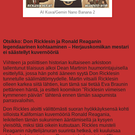
AI Kuva/Gemin Nano Banana 2
Otsikko: Don Ricklesin ja Ronald Reaganin
legendaarinen kohtaaminen – Herjauskomiikan mestari
ei säästellyt kuvernööriä
Viihteen ja poliittisen historian kultaiseen arkistoon
tallentunut tilaisuus alkoi Dean Martinin huumorintajuisella
esittelyllä, jossa hän pohti ääneen syytä Don Ricklesin
tunnetulle säälimättömyydelle. Martin vitsaili Ricklesin
olleen karkea siitä lähtien, kun tämä sai tietää Eva Braunin
pettäneen häntä, ja esitteli koomikon "Ricklesin viimeisen
kymmenen päivän" tähtenä ennen tämän saapumista
parrasvaloihin.
Don Rickles aloitti välittömästi suoran hyökkäyksensä kohti
silloista Kalifornian kuvernööriä Ronald Reagania,
leikitellen tämän sukunimen ääntämisellä ja kysyen
yleisöltä, miksi tätä oikein kutsutaan. Rickles muisteli
Reaganin näyttelijänuran suurinta hetkeä, eli kuuluisaa