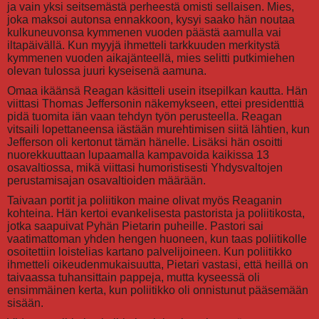
ja vain yksi seitsemästä perheestä omisti sellaisen. Mies,
joka maksoi autonsa ennakkoon, kysyi saako hän noutaa
kulkuneuvonsa kymmenen vuoden päästä aamulla vai
iltapäivällä. Kun myyjä ihmetteli tarkkuuden merkitystä
kymmenen vuoden aikajänteellä, mies selitti putkimiehen
olevan tulossa juuri kyseisenä aamuna.
Omaa ikäänsä Reagan käsitteli usein itsepilkan kautta. Hän
viittasi Thomas Jeffersonin näkemykseen, ettei presidenttiä
pidä tuomita iän vaan tehdyn työn perusteella. Reagan
vitsaili lopettaneensa iästään murehtimisen siitä lähtien, kun
Jefferson oli kertonut tämän hänelle. Lisäksi hän osoitti
nuorekkuuttaan lupaamalla kampavoida kaikissa 13
osavaltiossa, mikä viittasi humoristisesti Yhdysvaltojen
perustamisajan osavaltioiden määrään.
Taivaan portit ja poliitikon maine olivat myös Reaganin
kohteina. Hän kertoi evankelisesta pastorista ja poliitikosta,
jotka saapuivat Pyhän Pietarin puheille. Pastori sai
vaatimattoman yhden hengen huoneen, kun taas poliitikolle
osoitettiin loistelias kartano palvelijoineen. Kun poliitikko
ihmetteli oikeudenmukaisuutta, Pietari vastasi, että heillä on
taivaassa tuhansittain pappeja, mutta kyseessä oli
ensimmäinen kerta, kun poliitikko oli onnistunut pääsemään
sisään.