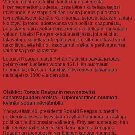
Videon muihin kaskuihin kuului tarina pienestä
liikenneonnettomuudesta, jossa toinen kuljettaja tarjosi
ravistuneelle vastapuolelleen useita juomia pullostaan
tyynnyttääkseen tämän. Kun juomaa tarjottiin takaisin, antaja
kieltäytyi ja totesi odottavansa vain poliisin saapumista,
paljastaen näin asettaneensa toisen kuljettajan hankalaan
valoon. Lisäksi Reagan kertoi autoilijasta, jolla ei ollut
takavaloja; kuljettaja oli epätoivoinen, sillä puuttuvat valot
tarkoittivat, että hän oli kadottanut matkalle perävaununsa,
vaimonsa ja neljä lastaan.
Lopuksi Reagan muisti Pyhän Patrickin päivää ja totesi
pyhimyksen kuolleen vuonna 461. Hän huomautti
huumorilla, että vain irlantilaiset kykenevät jatkamaan
muistajaisia 1500 vuoden ajan.
Otsikko: Ronald Reaganin neuvostovitsi
sananvapauden eroista – Diplomaattinen huumori
kylmän sodan näyttämöllä
Yhdysvaltain 40. presidentti Ronald Reagan tunnettiin
poikkeuksellisesta kyvystään käyttää huumoria ja kaskuja
politiikan ja diplomatian välineinä. Erityisen tunnetuksi hän
tuli neuvostoaiheisten vitsien keräilijänä ja kertojana.
Reagan on tuonut esiin venäläisen kansan huumoria