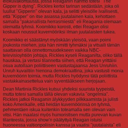
elokuvakohtausta, jossa Reaganin hahmo totesi "The
Gipper is dying". Rickles kertoi tarinan sedästään, joka oli
luullut "Gipperin" olevan kala, ja selitti yleisölle ivallisesti,
että "Kipper" on itse asiassa juutalainen kala, kehottaen
samalla "pakanallista herrasmiestä" eli Reagania olemaan
olematta tyhmä. Koomikko korosti, ettei Reagan olisi
koskaan noussut kuvernööriksi ilman juutalaisten tukea.
Koomikko ei säästänyt myöskään yleisöä, vaan poimi
joukosta miehen, jota hän nimitti tyhmäksi ja vitsaili tämän
saattavan olla onnettomuudekseen vaikka NBC-
televisioyhtiön johtaja. Rickles kyseli Reaganilta, oliko tällä
hauskaa, ja vertasi tilannetta siihen, että Reagan yrittäisi
osua autollaan poliittiseen vastustajaansa Jess Unruhiin.
Unruh kuvailtiin hienona demokraattina, joka vastusti monia
kuvernöörin toimia, mutta Rickles hyödynsi tätä poliittista
vastakkainasettelua vain syventääkseen herjojaan.
Dean Martinia Rickles kutsui yhdeksi suurista tyypeistä,
mutta totesi samalla tällä olevan vakavia "ongelmia".
Rickles jatkoi Reaganin älykkyyden pilkkaamista ja julisti
koko Amerikalle, että heidän kuvernöörinsä on tyhmä,
pehmentäen iskua kuitenkin toteamalla sen olevan vain
vitsi. Hän maalasi myös humoristisen mutta purevan kuvan
tilanteesta, jossa show'n päätyttyä Reagan istuisi
huoneessa valtionpoliisin kanssa ja vaatisi "juutalaista" eli