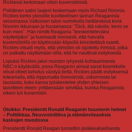
Ricklesiä kertomaan vitsin kuvernööristä.
Poliittinen satiiri laajeni koskemaan myös Richard Nixonia.
Rickles kertoi yleisölle kuvitteellisen tarinan Reaganista
seisomassa Valkoisen talon nurmikolla heittämässä kiviä
Nixonin ikkunaan ja huutamassa: "Dick, älä rukoile, kerro se
kuin mies". Hän nimitti Reagania "teeskenteleväksi
näyttelijäksi" ja huomautti ironisesti, että harvalla
kuvernöörillä on käytössään klipsillä kiinnitettävä rusetti.
Rickles vitsaili myös, että yleisöön oli sijoitettu ihmisiä, jotka
on palkattu näyttämään siltä, että he nauttivat esityksestä.
Lopuksi Rickles jakoi muiston lyhyestä kohtaamisesta
NBC:n käytävällä, jossa Reaganin ainoat sanat koomikolle
olivat olleet kehotus väistyä tieltä. Rickles päätti esityksensä
toteamalla, että riippumatta ihonväristä, uskonnosta tai
taustasta, koko kansa työskentelee yhden yhteisen
tavoitteen eteen: yrittäessään selvittää, kuinka Reaganista
oikein tuli kuvernööri.
Otsikko: Presidentti Ronald Reaganin huumorin helmet
– Politiikkaa, Neuvostoliittoa ja elämänviisauksia
kaskujen muodossa
Presidentti Ronald Reagan tunnettiin poikkeuksellisesta