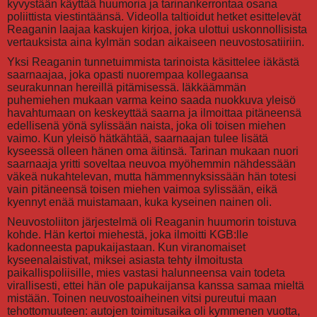
kyvystään käyttää huumoria ja tarinankerrontaa osana
poliittista viestintäänsä. Videolla taltioidut hetket esittelevät
Reaganin laajaa kaskujen kirjoa, joka ulottui uskonnollisista
vertauksista aina kylmän sodan aikaiseen neuvostosatiiriin.
Yksi Reaganin tunnetuimmista tarinoista käsittelee iäkästä
saarnaajaa, joka opasti nuorempaa kollegaansa
seurakunnan hereillä pitämisessä. Iäkkäämmän
puhemiehen mukaan varma keino saada nuokkuva yleisö
havahtumaan on keskeyttää saarna ja ilmoittaa pitäneensä
edellisenä yönä sylissään naista, joka oli toisen miehen
vaimo. Kun yleisö hätkähtää, saarnaajan tulee lisätä
kyseessä olleen hänen oma äitinsä. Tarinan mukaan nuori
saarnaaja yritti soveltaa neuvoa myöhemmin nähdessään
väkeä nukahtelevan, mutta hämmennyksissään hän totesi
vain pitäneensä toisen miehen vaimoa sylissään, eikä
kyennyt enää muistamaan, kuka kyseinen nainen oli.
Neuvostoliiton järjestelmä oli Reaganin huumorin toistuva
kohde. Hän kertoi miehestä, joka ilmoitti KGB:lle
kadonneesta papukaijastaan. Kun viranomaiset
kyseenalaistivat, miksei asiasta tehty ilmoitusta
paikallispoliisille, mies vastasi halunneensa vain todeta
virallisesti, ettei hän ole papukaijansa kanssa samaa mieltä
mistään. Toinen neuvostoaiheinen vitsi pureutui maan
tehottomuuteen: autojen toimitusaika oli kymmenen vuotta,