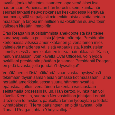
tavalla, jonka hän totesi saaneen jopa venäläiset itse
nauramaan. Puheissaan hän korosti usein, kuinka hän
seurasi tarkasti neuvostokansan keskuudessa kiertävää
huumoria, sillä se paljasti mielenkiintoisia asioita heidän
maastaan ja tarjosi inhimillisen näkökulman suurvaltojen
väliseen kireään ilmapiiriin.
Eräs Reaganin suosituimmista anekdooteista käsittelee
sananvapautta ja poliittisia järjestelmäeroja. Presidentin
kertomassa vitsissä amerikkalainen ja venäläinen mies
väittelevät maidensa välisistä vapauksista. Keskustelun
tiimellyksessä amerikkalainen toteaa painokkaasti: "Katso,
minun maassani voin kävellä Oval Officeen, voin lyödä
nyrkilläni presidentin pöytään ja sanoa: 'Presidentti Reagan,
en pidä tavasta, jolla johdat Yhdysvaltoja!'"
Venäläinen ei tästä hätkähdä, vaan vastaa pystyvänsä
tekemään täysin saman asian omassa kotimaassaan. Tämä
herättää amerikkalaisessa suurta hämmennystä ja
epäuskoa, jolloin venäläinen tarkentaa vastaustaan
selittämällä prosessin kulun. Hän kertoo, kuinka hän voi
kävellä Kremliin, suoraan Neuvostoliiton johtajan Leonid
Brežnevin toimistoon, paukuttaa tämän työpöytää ja todeta
kylmäpäisesti: "Herra pääsihteeri, en pidä tavasta, jolla
Ronald Reagan johtaa Yhdysvaltoja!"