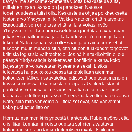
käyty viimeiset kolmekymmentä vuotta keskustelua siitä,
millainen maan läsnäolon ja panoksen Natossa
todellisuudessa tulisi olla. Keskustelua ohjaa poikkeuksetta
Naton arvo Yhdysvalloille. Vaikka Nato on erittäin arvokas
Euroopalle, sen on oltava yhtä lailla arvokas myös
Yhdysvalloille. Tätä perusasetelmaa joudutaan avaamaan
jokaisessa hallinnossa ja aikakaudessa. Rubio on pitkään
tukenut Natoa senaatissa ollessaan ja on aina perustellut
tukeaan muun muassa sillä, että alueen tukikohdat tarjoavat
kriittisiä logistisia vaihtoehtoja. Jos näihin tukikohtiin ei ole
pääsyä Yhdysvaltoja koskettavan konfliktin aikana, koko
järjestelyn arvo asetetaan kyseenalaiseksi. Lisäksi
tulevassa huippukokouksessa tarkastellaan aiemman
kokouksen jälkeen saavutettua edistystä puolustusmenojen
kasvattamisessa. Osa maista on jopa kaksinkertaistanut
puolustusmenonsa viime vuosien aikana, kun taas toiset
laahaavat edelleen perässä. Yhteisenä tavoitteena on vahva
Nato, sillä mitä vahvempia liittolaiset ovat, sitä vahvempi
koko puolustusliitto on.
Hormuzinsalmen kiristyneestä tilanteesta Rubio myönsi, että
olisi liian kunnianhimoista odottaa salmien avautuvan
kokonaan suoraan tämän kokouksen myötä. Kaikkien