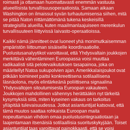
roimasti ja ottamaan huomattavasti enemmän vastuuta
alueellisista turvallisuusoperaatioista. Samaan aikaan
Washington on ilmaissut syvän turhautumisensa siihen, mitä
se pitää Naton riittämättömänä tukena keskeisillä
strategisilla alueilla, kuten maailmanlaajuiseen merenkulun
turvallisuuteen liittyvissä laivasto-operaatioissa.
Kaikki nämä jännitteet ovat luoneet yhä monimutkaisemman
ympäristön liittouman sisäiselle koordinaatiolle.
Puolustusanalyytikot varoittavat, että Yhdysvaltain joukkojen
merkittävä vähentäminen Euroopassa voisi muuttaa
radikaalisti sitä pelotevaikutuksen tasapainoa, joka on
määritellyt Natoa sukupolvien ajan. Amerikkalaisjoukot ovat
pitkään toimineet paitsi konkreettisena sotilaallisena
läsnäolona, myös elintärkeänä poliittisena signaalina
Yhdysvaltojen sitoutumisesta Euroopan vakauteen.
Joukkojen mahdollinen vähennys herättääkin nyt tärkeitä
kysymyksiä siitä, miten kyseinen vakaus on tarkoitus
ylläpitää tulevaisuudessa. Jotkut asiantuntijat katsovat, että
tämä muutos saattaa rohkaista Euroopan maita
nopeuttamaan vihdoin omaa puolustusintegraatiotaan ja
laajentamaan itsenäisiä sotilaallisia suorituskykyjään. Toiset
asiantuntijat taas varoittavat painokkaasti, että se voisi