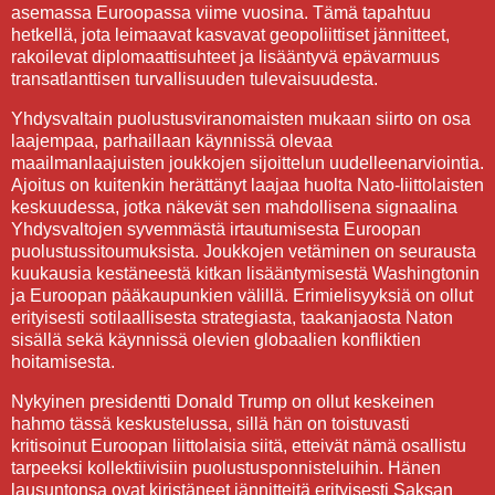
asemassa Euroopassa viime vuosina. Tämä tapahtuu
hetkellä, jota leimaavat kasvavat geopoliittiset jännitteet,
rakoilevat diplomaattisuhteet ja lisääntyvä epävarmuus
transatlanttisen turvallisuuden tulevaisuudesta.
Yhdysvaltain puolustusviranomaisten mukaan siirto on osa
laajempaa, parhaillaan käynnissä olevaa
maailmanlaajuisten joukkojen sijoittelun uudelleenarviointia.
Ajoitus on kuitenkin herättänyt laajaa huolta Nato-liittolaisten
keskuudessa, jotka näkevät sen mahdollisena signaalina
Yhdysvaltojen syvemmästä irtautumisesta Euroopan
puolustussitoumuksista. Joukkojen vetäminen on seurausta
kuukausia kestäneestä kitkan lisääntymisestä Washingtonin
ja Euroopan pääkaupunkien välillä. Erimielisyyksiä on ollut
erityisesti sotilaallisesta strategiasta, taakanjaosta Naton
sisällä sekä käynnissä olevien globaalien konfliktien
hoitamisesta.
Nykyinen presidentti Donald Trump on ollut keskeinen
hahmo tässä keskustelussa, sillä hän on toistuvasti
kritisoinut Euroopan liittolaisia siitä, etteivät nämä osallistu
tarpeeksi kollektiivisiin puolustusponnisteluihin. Hänen
lausuntonsa ovat kiristäneet jännitteitä erityisesti Saksan