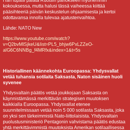
Hän lupasi palata Ruotsin panokseen myöhemmin
kokouksessa, mutta halusi tässä vaiheessa kiittää
pääsihteeriä päivän keskustelun ohjaamisesta ja kertoi
odottavansa innolla tulevaa ajatustenvaihtoa.
Lähde: NATO New
https://www.youtube.com/watch?
v=Q2bvMISjkeU&list=PL5_bhjw6PxLZZeO-
alG6C6NNBg_f4MRfx&index=1&t=5s
Historiallinen käännekohta Euroopassa: Yhdysvallat
vetää tuhansia sotilaita Saksasta, Naton sisäinen huoli
syvenee
Yhdysvaltain päätös vetää joukkojaan Saksasta on
käynnistämässä merkittävän strategisen muutoksen
kaikkialla Euroopassa. Yhdysvallat etenee
suunnitelmissaan vetää noin 5 000 sotilasta Saksasta, joka
on yksi sen tärkeimmistä Nato-liittolaisista. Yhdysvaltain
puolustusministeriö Pentagonin vahvistama päätös edustaa
yhtä merkittävimmistä muutoksista Amerikan sotilaallisessa