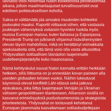
läsnäolo voisi heikentää Naton kollektiivista peloteasemaa
aikana, jolloin maailmanlaajuiset turvallisuusriskit ovat
edelleen poikkeuksellisen koholla.
Saksa ei välttämättä jää ainoaksi muutosten kohteeksi
joutuvaksi maaksi. Raportit viittaavat siihen, että vastaavia
joukkojen vähennyksiä voitaisiin hyvinkin harkita myös
muissa Euroopan maissa, kuten Italiassa ja Espanjassa.
Presidentti Trump on julkisesti vihjannut lisävähennysten
olevan täysin mahdollisia, mikä on herättänyt voimakkaita
spekulaatioita siitä, että tämä voisi olla vasta alkusoittoa
Yhdysvaltain sotilaallisen läsnäolon laajemmalle
uudelleenjärjestelylle koko maanosassa.
Nämä kehityskulut osuvat Naton kannalta erittäin herkkään
hetkeen, sillä liittouma on jo ennestään kovan paineen alla
useiden globaalien kriisien vuoksi. Näihin lukeutuvat
käynnissä olevat konfliktit Lähi-idässä sekä jatkuva
epävakaus, joka liittyy laajempaan Venäjän ja Ukrainan
väliseen geopoliittiseen tilanteeseen. Allianssin sisällä on
kasvanut erimielisyyksiä puolustusmenoista ja strategisista
prioriteeteista. Yhdysvallat on toistuvasti kehottanut
Euroopan jäsenmaita kasvattamaan sotilasbudjettejaan