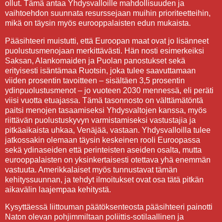
ollut. Tämä antaa Yhdysvalloille mahdollisuuden ja
vaihtoehdon suunnata resurssejaan muihin prioriteetteihin,
mikä on täysin myös eurooppalaisten edun mukaista.
Pääsihteeri muistutti, että Euroopan maat ovat jo lisänneet
puolustusmenojaan merkittävästi. Hän nosti esimerkeiksi
Saksan, Alankomaiden ja Puolan panostukset sekä
erityisesti isäntämaa Ruotsin, joka tulee saavuttamaan
viiden prosentin tavoitteen – sisältäen 3,5 prosentin
ydinpuolustusmenot – jo vuoteen 2030 mennessä, eli peräti
viisi vuotta etuajassa. Tämä tasonnosto on välttämätöntä
paitsi menojen tasaamiseksi Yhdysvaltojen kanssa, myös
riittävän puolustuskyvyn varmistamiseksi vastustajia ja
pitkäaikaista uhkaa, Venäjää, vastaan. Yhdysvalloilla tulee
jatkossakin olemaan täysin keskeinen rooli Euroopassa
sekä ydinaseiden että perinteisten aseiden osalta, mutta
eurooppalaisten on yksinkertaisesti otettava yhä enemmän
vastuuta. Amerikkalaiset myös tunnustavat tämän
kehityssuunnan, ja tehdyt ilmoitukset ovat osa tätä pitkän
aikavälin laajempaa kehitystä.
Kysyttäessä liittouman päätöksenteosta pääsihteeri painotti
Naton olevan pohjimmiltaan poliittis-sotilaallinen ja