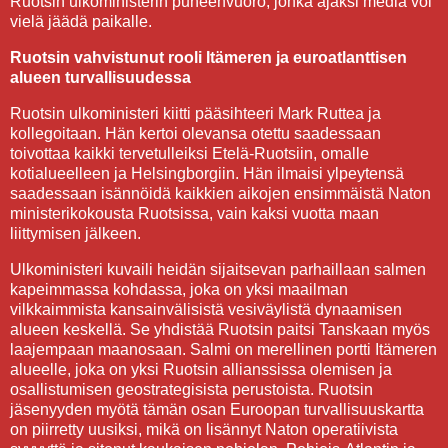
Ruotsin ulkoministerin puheenvuoro, jonka ajaksi media voi
vielä jäädä paikalle.
Ruotsin vahvistunut rooli Itämeren ja euroatlanttisen
alueen turvallisuudessa
Ruotsin ulkoministeri kiitti pääsihteeri Mark Ruttea ja
kollegoitaan. Hän kertoi olevansa otettu saadessaan
toivottaa kaikki tervetulleiksi Etelä-Ruotsiin, omalle
kotialueelleen ja Helsingborgiin. Hän ilmaisi ylpeytensä
saadessaan isännöidä kaikkien aikojen ensimmäistä Naton
ministerikokousta Ruotsissa, vain kaksi vuotta maan
liittymisen jälkeen.
Ulkoministeri kuvaili heidän sijaitsevan parhaillaan salmen
kapeimmassa kohdassa, joka on yksi maailman
vilkkaimmista kansainvälisistä vesiväylistä dynaamisen
alueen keskellä. Se yhdistää Ruotsin paitsi Tanskaan myös
laajempaan maanosaan. Salmi on merellinen portti Itämeren
alueelle, joka on yksi Ruotsin allianssissa olemisen ja
osallistumisen geostrategisista perustoista. Ruotsin
jäsenyyden myötä tämän osan Euroopan turvallisuuskartta
on piirretty uusiksi, mikä on lisännyt Naton operatiivista