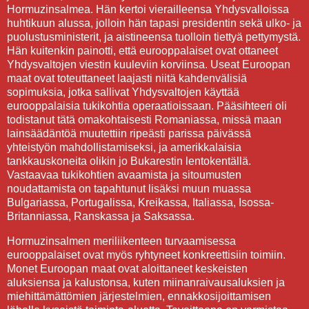
Hormuzinsalmea. Hän kertoi vierailleensa Yhdysvalloissa
huhtikuun alussa, jolloin hän tapasi presidentin sekä ulko- ja
puolustusministerit, ja aistineensa tuolloin tiettyä pettymystä.
Hän kuitenkin painotti, että eurooppalaiset ovat ottaneet
Yhdysvaltojen viestin kuuleviin korviinsa. Useat Euroopan
maat ovat toteuttaneet laajasti niitä kahdenvälisiä
sopimuksia, jotka sallivat Yhdysvaltojen käyttää
eurooppalaisia tukikohtia operaatioissaan. Pääsihteeri oli
todistanut tätä omakohtaisesti Romaniassa, missä maan
lainsäädäntöä muutettiin ripeästi parissa päivässä
yhteistyön mahdollistamiseksi, ja amerikkalaisia
tankkauskoneita olikin jo Bukarestin lentokentällä.
Vastaavaa tukikohtien avaamista ja sitoumusten
noudattamista on tapahtunut lisäksi muun muassa
Bulgariassa, Portugalissa, Kreikassa, Italiassa, Isossa-
Britanniassa, Ranskassa ja Saksassa.
Hormuzinsalmen meriliikenteen turvaamisessa
eurooppalaiset ovat myös ryhtyneet konkreettisiin toimiin.
Monet Euroopan maat ovat aloittaneet keskeisten
aluksiensa ja kalustonsa, kuten miinanraivausaluksien ja
miehittämättömien järjestelmien, ennakkosijoittamisen