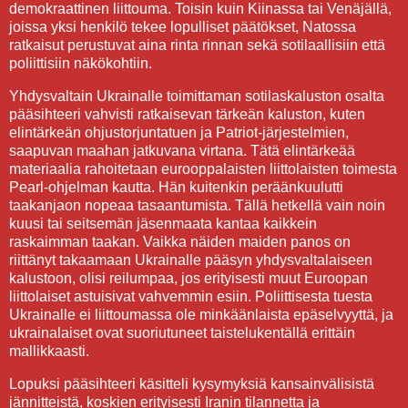
demokraattinen liittouma. Toisin kuin Kiinassa tai Venäjällä,
joissa yksi henkilö tekee lopulliset päätökset, Natossa
ratkaisut perustuvat aina rinta rinnan sekä sotilaallisiin että
poliittisiin näkökohtiin.
Yhdysvaltain Ukrainalle toimittaman sotilaskaluston osalta
pääsihteeri vahvisti ratkaisevan tärkeän kaluston, kuten
elintärkeän ohjustorjuntatuen ja Patriot-järjestelmien,
saapuvan maahan jatkuvana virtana. Tätä elintärkeää
materiaalia rahoitetaan eurooppalaisten liittolaisten toimesta
Pearl-ohjelman kautta. Hän kuitenkin peräänkuulutti
taakanjaon nopeaa tasaantumista. Tällä hetkellä vain noin
kuusi tai seitsemän jäsenmaata kantaa kaikkein
raskaimman taakan. Vaikka näiden maiden panos on
riittänyt takaamaan Ukrainalle pääsyn yhdysvaltalaiseen
kalustoon, olisi reilumpaa, jos erityisesti muut Euroopan
liittolaiset astuisivat vahvemmin esiin. Poliittisesta tuesta
Ukrainalle ei liittoumassa ole minkäänlaista epäselvyyttä, ja
ukrainalaiset ovat suoriutuneet taistelukentällä erittäin
mallikkaasti.
Lopuksi pääsihteeri käsitteli kysymyksiä kansainvälisistä
jännitteistä, koskien erityisesti Iranin tilannetta ja