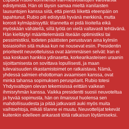
edistymistä. Hän oli täysin samaa mieltä iranilaisten
lausuntojen kanssa siitä, että pientä liikettä eteenpäin on
tapahtunut. Rubio piti edistystä hyvänä merkkinä, mutta
korosti kylmäpäisyyttä: tilannetta ei pidä liioitella eikä
myöskään vähätellä, sillä työtä on vielä valtavasti tehtävänä.
Hän kieltäytyi määrittelemästä itseään optimistiksi tai
pessimistiksi, todeten päätösten perustuvan aina kylmiin
tosiasioihin sitä mukaa kun ne nousevat esiin. Presidentin
prioriteetit neuvotteluissa ovat äärimmäisen selvät: Iran ei
saa koskaan hankkia ydinasetta, korkearikasteisen uraanin
sijoittamisesta on sovittava lopullisesti, ja maan
tulevaisuuden rikastamistoimet on ratkaistava. Nämä,
yhdessä salmien ehdottoman avaamisen kanssa, ovat
minkä tahansa sopimuksen peruspilarit. Rubio totesi
Yhdysvaltojen olevan tekemisissä erittäin vaikean
ihmisryhmän kanssa. Vaikka presidentti suosii neuvoteltua
ja hyvää sopimusta, hän on ilmaissut huolensa sen
mahdollisuudesta ja pitää jatkuvasti auki myös muita
vaihtoehtoja, mikäli tilanne ei muutu. Neuvottelijat tekevät
kuitenkin edelleen ankarasti töitä ratkaisun löytämiseksi.