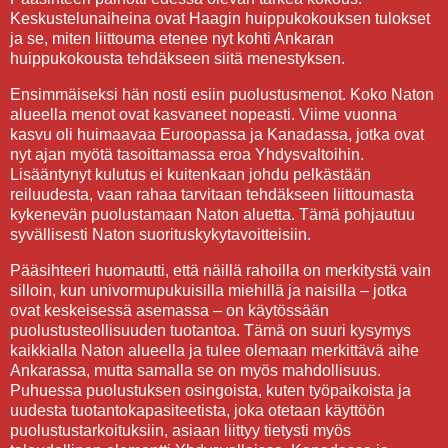
Keskustelunaiheina ovat Haagin huippukokouksen tulokset
ja se, miten liittouma etenee nyt kohti Ankaran
huippukokousta tehdäkseen siitä menestyksen.
Ensimmäiseksi hän nosti esiin puolustusmenot. Koko Naton
alueella menot ovat kasvaneet nopeasti. Viime vuonna
kasvu oli huimaavaa Euroopassa ja Kanadassa, jotka ovat
nyt ajan myötä tasoittamassa eroa Yhdysvaltoihin.
Lisääntynyt kulutus ei kuitenkaan johdu pelkästään
reiluudesta, vaan rahaa tarvitaan tehdäkseen liittoumasta
kykenevän puolustamaan Naton aluetta. Tämä pohjautuu
syvällisesti Naton suorituskykytavoitteisiin.
Pääsihteeri huomautti, että näillä rahoilla on merkitystä vain
silloin, kun univormupukuisilla miehillä ja naisilla – jotka
ovat keskeisessä asemassa – on käytössään
puolustusteollisuuden tuotantoa. Tämä on suuri kysymys
kaikkialla Naton alueella ja tulee olemaan merkittävä aihe
Ankarassa, mutta samalla se on myös mahdollisuus.
Puhuessa puolustuksen osingoista, kuten työpaikoista ja
uudesta tuotantokapasiteetista, joka otetaan käyttöön
puolustustarkoituksiin, asiaan liittyy tietysti myös