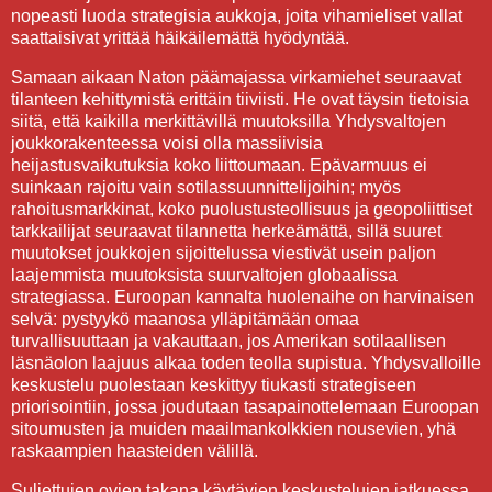
nopeasti luoda strategisia aukkoja, joita vihamieliset vallat
saattaisivat yrittää häikäilemättä hyödyntää.
Samaan aikaan Naton päämajassa virkamiehet seuraavat
tilanteen kehittymistä erittäin tiiviisti. He ovat täysin tietoisia
siitä, että kaikilla merkittävillä muutoksilla Yhdysvaltojen
joukkorakenteessa voisi olla massiivisia
heijastusvaikutuksia koko liittoumaan. Epävarmuus ei
suinkaan rajoitu vain sotilassuunnittelijoihin; myös
rahoitusmarkkinat, koko puolustusteollisuus ja geopoliittiset
tarkkailijat seuraavat tilannetta herkeämättä, sillä suuret
muutokset joukkojen sijoittelussa viestivät usein paljon
laajemmista muutoksista suurvaltojen globaalissa
strategiassa. Euroopan kannalta huolenaihe on harvinaisen
selvä: pystyykö maanosa ylläpitämään omaa
turvallisuuttaan ja vakauttaan, jos Amerikan sotilaallisen
läsnäolon laajuus alkaa toden teolla supistua. Yhdysvalloille
keskustelu puolestaan keskittyy tiukasti strategiseen
priorisointiin, jossa joudutaan tasapainottelemaan Euroopan
sitoumusten ja muiden maailmankolkkien nousevien, yhä
raskaampien haasteiden välillä.
Suljettujen ovien takana käytävien keskustelujen jatkuessa