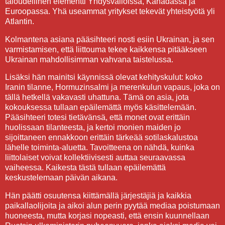
taloudellinen elementti Yhdysvalloissa, Kanadassa ja
Euroopassa. Yhä useammat yritykset tekevät yhteistyötä yli
Atlantin.
Kolmantena asiana pääsihteeri nosti esiin Ukrainan, ja sen
varmistamisen, että liittouma tekee kaikkensa pitääkseen
Ukrainan mahdollisimman vahvana taistelussa.
Lisäksi hän mainitsi käynnissä olevat kehityskulut: koko
Iranin tilanne, Hormuzinsalmi ja merenkulun vapaus, joka on
tällä hetkellä vakavasti uhattuna. Tämä on asia, jota
kokouksessa tullaan epäilemättä myös käsittelemään.
Pääsihteeri totesi tietävänsä, että monet ovat erittäin
huolissaan tilanteesta, ja kertoi monien maiden jo
sijoittaneen ennakkoon erittäin tärkeää sotilaskalustoa
lähelle toiminta-aluetta. Tavoitteena on nähdä, kuinka
liittolaiset voivat kollektiivisesti auttaa seuraavassa
vaiheessa. Kaikesta tästä tullaan epäilemättä
keskustelemaan päivän aikana.
Hän päätti osuutensa kiittämällä järjestäjiä ja kaikkia
paikallaolijoita ja aikoi alun perin pyytää mediaa poistumaan
huoneesta, mutta korjasi nopeasti, että ensin kuunnellaan