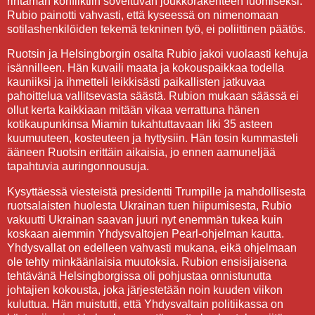
rintaman konfliktiin soveltuvan joukkorakenteen luomiseksi.
Rubio painotti vahvasti, että kyseessä on nimenomaan
sotilashenkilöiden tekemä tekninen työ, ei poliittinen päätös.
Ruotsin ja Helsingborgin osalta Rubio jakoi vuolaasti kehuja
isännilleen. Hän kuvaili maata ja kokouspaikkaa todella
kauniiksi ja ihmetteli leikkisästi paikallisten jatkuvaa
pahoittelua vallitsevasta säästä. Rubion mukaan säässä ei
ollut kerta kaikkiaan mitään vikaa verrattuna hänen
kotikaupunkinsa Miamin tukahtuttavaan liki 35 asteen
kuumuuteen, kosteuteen ja hyttysiin. Hän tosin kummasteli
ääneen Ruotsin erittäin aikaisia, jo ennen aamuneljää
tapahtuvia auringonnousuja.
Kysyttäessä viesteistä presidentti Trumpille ja mahdollisesta
ruotsalaisten huolesta Ukrainan tuen hiipumisesta, Rubio
vakuutti Ukrainan saavan juuri nyt enemmän tukea kuin
koskaan aiemmin Yhdysvaltojen Pearl-ohjelman kautta.
Yhdysvallat on edelleen vahvasti mukana, eikä ohjelmaan
ole tehty minkäänlaisia muutoksia. Rubion ensisijaisena
tehtävänä Helsingborgissa oli pohjustaa onnistunutta
johtajien kokousta, joka järjestetään noin kuuden viikon
kuluttua. Hän muistutti, että Yhdysvaltain politiikassa on