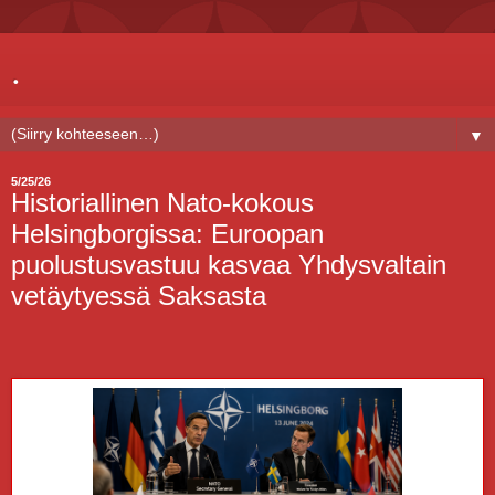
.
▼
5/25/26
Historiallinen Nato-kokous
Helsingborgissa: Euroopan
puolustusvastuu kasvaa Yhdysvaltain
vetäytyessä Saksasta