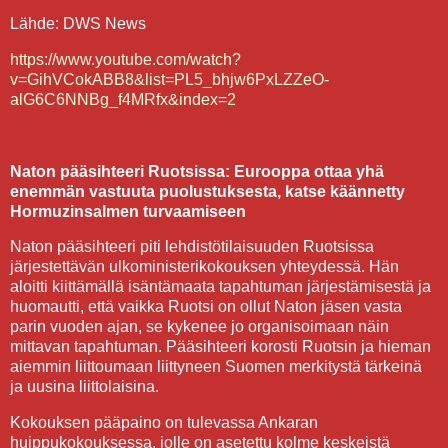
Lähde: DWS News
https://www.youtube.com/watch?
v=GihVCokABB8&list=PL5_bhjw6PxLZZeO-
alG6C6NNBg_f4MRfx&index=2
Naton pääsihteeri Ruotsissa: Eurooppa ottaa yhä
enemmän vastuuta puolustuksesta, katse käännetty
Hormuzinsalmen turvaamiseen
Naton pääsihteeri piti lehdistötilaisuuden Ruotsissa
järjestettävän ulkoministerikokouksen yhteydessä. Hän
aloitti kiittämällä isäntämaata tapahtuman järjestämisestä ja
huomautti, että vaikka Ruotsi on ollut Naton jäsen vasta
parin vuoden ajan, se kykenee jo organisoimaan näin
mittavan tapahtuman. Pääsihteeri korosti Ruotsin ja hieman
aiemmin liittoumaan liittyneen Suomen merkitystä tärkeinä
ja uusina liittolaisina.
Kokouksen pääpaino on tulevassa Ankaran
huippukokouksessa, jolle on asetettu kolme keskeistä