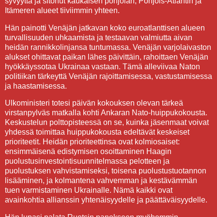
syvyyttä ja sitonut kaukaisen pohjolan, Pohjois-Atlantin ja
Itämeren alueet tiiviimmin yhteen.
Hän painotti Venäjän jatkavan koko euroatlanttisen alueen
turvallisuuden uhkaamista ja testaavan valmiutta aivan
heidän rannikkolinjansa tuntumassa. Venäjän varjolaivaston
alukset ohittavat paikan lähes päivittäin, rahoittaen Venäjän
hyökkäyssotaa Ukrainaa vastaan. Tämä alleviivaa Naton
politiikan tärkeyttä Venäjän rajoittamisessa, vastustamisessa
ja haastamisessa.
Ulkoministeri totesi päivän kokouksen olevan tärkeä
virstanpylväs matkalla kohti Ankaran Nato-huippukokousta.
Keskustelun polttopisteessä on se, kuinka jäsenmaat voivat
yhdessä toimittaa huippukokousta edeltävät keskeiset
prioriteetit. Heidän prioriteettinsa ovat kolmiosaiset:
ensimmäisenä edistymisen osoittaminen Haagin
puolustusinvestointisuunnitelmassa pelotteen ja
puolustuksen vahvistamiseksi, toisena puolustustuotannon
lisääminen, ja kolmantena vahvemman ja kestävämmän
tuen varmistaminen Ukrainalle. Nämä kaikki ovat
avainkohtia allianssin yhtenäisyydelle ja päättäväisyydelle.