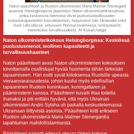
Naton pääsihteeri ja Ruotsin ulkoministeri Maria Malmer Stenergard
avasivat Helsingborgissa järjestetyn Naton ulkoministerikokouksen,
jonka keskeisinä teemoina olivat puolustusteollisuuden
tuotantokapasiteetin kasvattaminen, horjumaton tuki Ukrainalle sekä
huoli Lähi-idässä, erityisesti Hormuzinsalmessa, kiristyneestä
merenkulun turvallisuudesta.
AI Kuva/chatgpt
Naton ulkoministerikokous Helsingborgissa: Keskiössä
puolustusmenot, teollinen kapasiteetti ja
turvallisuushaasteet
Naton pääsihteeri avasi Naton ulkoministerien kokouksen
toivottamalla osallistujat hyvää huomenta tähän tärkeään
tapaamiseen. Hän esitti syvät kiitoksensa Ruotsille upeasta
vieraanvaraisuudesta, johon kuului myös edellisillan
tapaaminen Ruotsin kuninkaan, kuningattaren ja
pääministerin kanssa. Pääsihteeri kuvaili iltaa todella
ihanaksi ja piti erittäin hyvänä, että myös Ukrainan
ulkoministeri Andrii Sybiha oli paikalla keskustelemassa
Ukrainaan liittyvistä asioista. Pääsihteeri kiitti erikseen
Ruotsin ulkoministeriä Maria Malmer Stenergardia
tapahtuman mahdollistamisesta.
Pääsihteeri painotti edessä olevan tärkeä kokous.