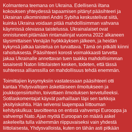
Kolmantena teemana on Ukraina. Edellisenä iltana
kokouksen yhteydessä tapaamisen pitänyt pääsihteeri ja
Ukrainan ulkoministeri Andrii Sybiha keskustelivat siitä,
kuinka Ukraina voidaan pitää mahdollisimman vahvana
käynnissä olevassa taistelussa. Ukrainalaiset ovat
onnistuneet pitämään rintamalinjat vuonna 2022 alkaneen
täysimittaisen Venäjän hyökkäyksen jälkeen, ja heidän
kykynsä jatkaa taistelua on turvattava. Tämä on pitkälti kiinni
rahoituksesta. Pääsihteeri korosti voimakkaasti tarvetta
jakaa Ukrainalle annettavan tuen taakka mahdollisimman
tasaisesti Naton liittolaisten kesken, todeten, että tässä
suhteessa allianssilla on mahdollisuus tehdä enemmän.
Toimittajien kysymyksiin vastatessaan pääsihteeri otti
kantaa Yhdysvaltojen äskettäiseen ilmoitukseen ja
joukkojensiirtoihin, toivottaen ilmoituksen tervetulleeksi.
Sotilaskomentajat käyvät parhaillaan läpi sen tarkkoja
yksityiskohtia. Hän selvensi laajempaa liittouman
kehityskulkua: tavoitteena on entistä vahvempi Eurooppa ja
vahvempi Nato. Ajan myötä Euroopan on määrä askel
askeleelta tulla vähemmän riippuvaiseksi vain yhdestä
liittolaisesta, Yhdysvalloista, kuten on tähän asti pitkään