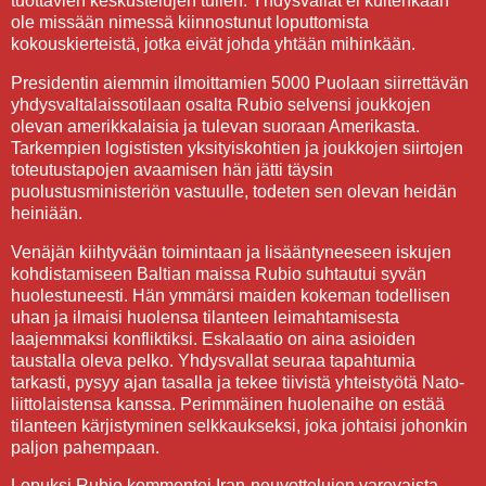
tuottavien keskustelujen tullen. Yhdysvallat ei kuitenkaan
ole missään nimessä kiinnostunut loputtomista
kokouskierteistä, jotka eivät johda yhtään mihinkään.
Presidentin aiemmin ilmoittamien 5000 Puolaan siirrettävän
yhdysvaltalaissotilaan osalta Rubio selvensi joukkojen
olevan amerikkalaisia ja tulevan suoraan Amerikasta.
Tarkempien logististen yksityiskohtien ja joukkojen siirtojen
toteutustapojen avaamisen hän jätti täysin
puolustusministeriön vastuulle, todeten sen olevan heidän
heiniään.
Venäjän kiihtyvään toimintaan ja lisääntyneeseen iskujen
kohdistamiseen Baltian maissa Rubio suhtautui syvän
huolestuneesti. Hän ymmärsi maiden kokeman todellisen
uhan ja ilmaisi huolensa tilanteen leimahtamisesta
laajemmaksi konfliktiksi. Eskalaatio on aina asioiden
taustalla oleva pelko. Yhdysvallat seuraa tapahtumia
tarkasti, pysyy ajan tasalla ja tekee tiivistä yhteistyötä Nato-
liittolaistensa kanssa. Perimmäinen huolenaihe on estää
tilanteen kärjistyminen selkkaukseksi, joka johtaisi johonkin
paljon pahempaan.
Lopuksi Rubio kommentoi Iran-neuvottelujen varovaista