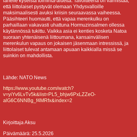
lähelle kyseistä toiminta-aluetta. Tavoitteena on varmistaa,
että liittolaiset pystyvät olemaan Yhdysvalloille
maksimaalisesti avuksi kriisin seuraavassa vaiheessa.
Pääsihteeri huomautti, että vapaa merenkulku on
parhaillaan vakavasti uhattuna Hormuzinsalmen ollessa
käytännössä tukittu. Vaikka asia ei kenties kosketa Natoa
suoraan yhtenäisenä liittoumana, kansainvälisen
merenkulun vapaus on jokaisen jäsenmaan intressissä, ja
liittolaiset tulevat antamaan apuaan kaikkialla missä se
suinkin on mahdollista.
Lähde: NATO News
https://www.youtube.com/watch?
v=yiYv6LvTv5k&list=PL5_bhjw6PxLZZeO-
alG6C6NNBg_f4MRfx&index=2
Kirjoittaja Aksu
Päivämäärä: 25.5.2026