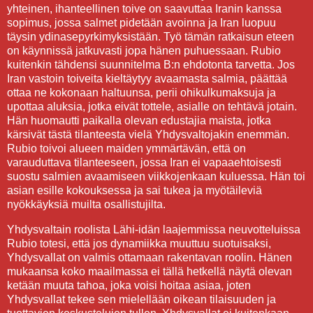
yhteinen, ihanteellinen toive on saavuttaa Iranin kanssa
sopimus, jossa salmet pidetään avoinna ja Iran luopuu
täysin ydinasepyrkimyksistään. Työ tämän ratkaisun eteen
on käynnissä jatkuvasti jopa hänen puhuessaan. Rubio
kuitenkin tähdensi suunnitelma B:n ehdotonta tarvetta. Jos
Iran vastoin toiveita kieltäytyy avaamasta salmia, päättää
ottaa ne kokonaan haltuunsa, perii ohikulkumaksuja ja
upottaa aluksia, jotka eivät tottele, asialle on tehtävä jotain.
Hän huomautti paikalla olevan edustajia maista, jotka
kärsivät tästä tilanteesta vielä Yhdysvaltojakin enemmän.
Rubio toivoi alueen maiden ymmärtävän, että on
varauduttava tilanteeseen, jossa Iran ei vapaaehtoisesti
suostu salmien avaamiseen viikkojenkaan kuluessa. Hän toi
asian esille kokouksessa ja sai tukea ja myötäileviä
nyökkäyksiä muilta osallistujilta.
Yhdysvaltain roolista Lähi-idän laajemmissa neuvotteluissa
Rubio totesi, että jos dynamiikka muuttuu suotuisaksi,
Yhdysvallat on valmis ottamaan rakentavan roolin. Hänen
mukaansa koko maailmassa ei tällä hetkellä näytä olevan
ketään muuta tahoa, joka voisi hoitaa asiaa, joten
Yhdysvallat tekee sen mielellään oikean tilaisuuden ja