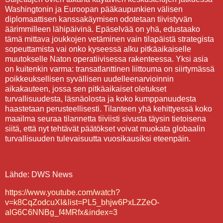
Washingtonin ja Euroopan pääkaupunkien välisen
diplomaattisen kanssakäymisen odotetaan tiivistyvän
äärimmilleen lähipäivinä. Epäselvää on yhä, edustaako
tämä mittava joukkojen vetäminen vain tilapäistä strategista
sopeuttamista vai onko kyseessä alku pitkäaikaiselle
muutokselle Naton operatiivisessa rakenteessa. Yksi asia
on kuitenkin varma: transatlanttinen liittouma on siirtymässä
poikkeuksellisen syvällisen uudelleenarvioinnin
aikakauteen, jossa sen pitkäaikaiset oletukset
turvallisuudesta, läsnäolosta ja koko kumppanuudesta
haastetaan perusteellisesti. Tilanteen yhä kehittyessä koko
maailma seuraa tilannetta tiiviisti sivusta täysin tietoisena
siitä, että nyt tehtävät päätökset voivat muokata globaalin
turvallisuuden tulevaisuutta vuosikausiksi eteenpäin.
Lähde: DWS News
https://www.youtube.com/watch?
v=k8CqZodcuXI&list=PL5_bhjw6PxLZZeO-
alG6C6NNBg_f4MRfx&index=3