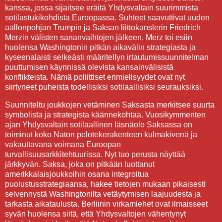
kanssa, jossa sijaitsee eräitä Yhdysvaltain suurimmista
sotilastukikohdista Euroopassa. Suhteet saavuttivat uuden
aallonpohjan Trumpin ja Saksan liittokanslerin Friedrich
Merzin välisten sananvaihtojen jälkeen. Merz toi esiin
huolensa Washingtonin pitkän aikavälin strategiasta ja
kyseenalaisti selkeästi määritellyn irtautumissuunnitelman
puuttumisen käynnissä olevista kansainvälisistä
konflikteista. Nämä poliittiset erimielisyydet ovat nyt
siirtyneet puheista todellisiksi sotilaallisiksi seurauksiksi.
Suunniteltu joukkojen vetäminen Saksasta merkitsee suurta
symbolista ja strategista käännekohtaa. Vuosikymmenten
ajan Yhdysvaltain sotilaallinen läsnäolo Saksassa on
toiminut koko Naton pelotekerakenteen kulmakivenä ja
vakauttavana voimana Euroopan
turvallisuusarkkitehtuurissa. Nyt tuo perusta näyttää
järkkyvän. Saksa, joka on pitkään luottanut
amerikkalaisjoukkoihin osana integroitua
puolustusstrategiaansa, hakee tietojen mukaan pikaisesti
selvennystä Washingtonilta vetäytymisen laajuudesta ja
tarkasta aikataulusta. Berliinin virkamiehet ovat ilmaisseet
syvän huolensa siitä, että Yhdysvaltojen vähentynyt