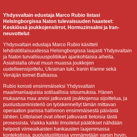
Yhdysvaltain edustaja Marco Rubio listasi
Helsingborgissa Naton tulevaisuuden haasteet:
Keskiössä joukkojensiirrot, Hormuzinsalmi ja Iran-
neuvottelut
Yhdysvaltain edustaja Marco Rubio käsitteli
lehdistötilaisuudessa Helsingborgissa laajasti Yhdysvaltain
ja Naton turvallisuuspolitiikan ajankohtaisia aiheita.
Asialistalla olivat muun muassa joukkojen
uudelleensijoittelu, Ukrainan tuki, Iranin tilanne sekä
Venäjän toimet Baltiassa.
Rubio korosti ensimmäiseksi Yhdysvaltain
maailmanlaajuisia sotilaallisia sitoumuksia. Hänen
mukaansa maa arvioi jatkuvasti joukkojensa sijoittelua, ja
puolustusministeriö on työskennellyt tämän mittavan
operaation parissa hallinnon ensimmäisestä päivästä
lähtien. Liittolaiset ovat olleet jatkuvasti tietoisia tästä
prosessista. Vaikka kaikki ilmoitetut päätökset nähdään
helposti viimeaikaisten hankausten laajemmassa
kontekstissa, puolustusliitossa ymmärretään varsin hyvin,