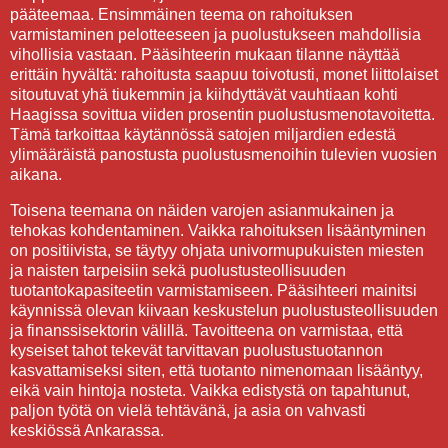
pääteemaa. Ensimmäinen teema on rahoituksen
varmistaminen pelotteeseen ja puolustukseen mahdollisia
vihollisia vastaan. Pääsihteerin mukaan tilanne näyttää
erittäin hyvältä: rahoitusta saapuu toivotusti, monet liittolaiset
sitoutuvat yhä tiukemmin ja kiihdyttävät vauhtiaan kohti
Haagissa sovittua viiden prosentin puolustusmenotavoitetta.
Tämä tarkoittaa käytännössä satojen miljardien edestä
ylimääräistä panostusta puolustusmenoihin tulevien vuosien
aikana.
Toisena teemana on näiden varojen asianmukainen ja
tehokas kohdentaminen. Vaikka rahoituksen lisääntyminen
on positiivista, se täytyy ohjata univormupukuisten miesten
ja naisten tarpeisiin sekä puolustusteollisuuden
tuotantokapasiteetin varmistamiseen. Pääsihteeri mainitsi
käynnissä olevan kiivaan keskustelun puolustusteollisuuden
ja finanssisektorin välillä. Tavoitteena on varmistaa, että
kyseiset tahot tekevät tarvittavan puolustustuotannon
kasvattamiseksi siten, että tuotanto nimenomaan lisääntyy,
eikä vain hintoja nosteta. Vaikka edistystä on tapahtunut,
paljon työtä on vielä tehtävänä, ja asia on vahvasti
keskiössä Ankarassa.