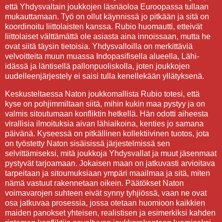
että Yhdysvaltain joukkojen läsnäoloa Euroopassa tullaan
mukauttamaan. Työ on ollut käynnissä jo pitkään ja sitä on
koordinoitu liittolaisten kanssa. Rubio huomautti, etteivät
liittolaiset välttämättä ole asiasta aina innoissaan, mutta he
ovat siitä täysin tietoisia. Yhdysvalloilla on merkittäviä
velvoitteita muun muassa Indopasifisella alueella, Lähi-
idässä ja läntisellä pallonpuoliskolla, joten joukkojen
uudelleenjärjestely ei saisi tulla kenellekään yllätyksenä.
Keskusteltaessa Naton joukkomallista Rubio totesi, että
kyse on pohjimmiltaan siitä, mihin kukin maa pystyy ja on
valmis sitoutumaan konfliktin hetkellä. Hän odotti aiheesta
virallisia ilmoituksia aivan lähiaikoina, kenties jo samana
päivänä. Kyseessä on pitkällinen kollektiivinen tuotos, jota
on työstetty Naton sisäisissä järjestelmissä sen
selvittämiseksi, mitä joukkoja Yhdysvallat ja muut jäsenmaat
pystyvät tarjoamaan. Jokaisen maan on jatkuvasti arvioitava
tarpeitaan ja sitoumuksiaan ympäri maailmaa ja sitä, miten
nämä vastuut rakennetaan oikein. Päätökset Naton
voimavarojen suhteen eivät synny tyhjiössä, vaan ne ovat
osa jatkuvaa prosessia, jossa otetaan huomioon kaikkien
maiden panokset yhteisen, realistisen ja esimerkiksi kahden