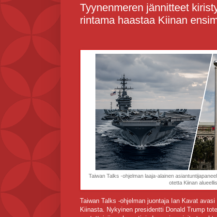
Tyynenmeren jännitteet kiristy
rintama haastaa Kiinan ensi
Taiwan Talks -ohjelman laaja-alainen asiantuntijapaneeli
otetta Kiinan alueell
Taiwan Talks -ohjelman juontaja Ian Kavat avas
Kiinasta. Nykyinen presidentti Donald Trump tote