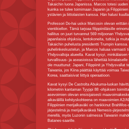
Takaichin luona Japanissa. Marcos totesi uuden 
kuinka se tulee toimimaan Japanin ja Filippiinie
ystävien ja liittolaisten kanssa. Hän halusi kuul
Professori Do-hai uskoi Marcosin olevan erittäin
vientikiellon. Tämä tarjoaa filippiiniläisille erino
hallitus on juuri turvannut 569 miljoonan Yhdysva
japanilaisia ohjuksia, lentokoneita, tutkia ja mui
Takaichin puhelusta presidentti Trumpin kanssa. 
puhelinkeskustelun, ja Marcos haluaa varmasti t
Yhdysvaltoja alueella. Kavat kysyi, minkälaisen
turvallisuus- ja aseasioissa lähettää kiinalaiselle
ole muuttunut: Japani, Filippiinit ja Yhdysvallat 
Taiwania, jos Kiina päättää käyttää voimaa Taiwa
Korea, saattaisivat liittyä operaatioon.
Kavat kysyi De Castrolta Abukuma-luokan hävittä
kilometrin kantaman Tyyppi 88 -ohjuksen toimitta
asevoimien olevan ensisijaisesti maavoimakeskeis
aikavälillä kehityskohteena on maavoimien A2/AD
Filippiinien merijalkaväki on hankkinut BrahMos-
järjestelmä ja merijalkaväkeä Nemesis-järjestelmä
merellä, myös Luzonin salmessa Taiwanin mahdollise
Batanes-saarille.