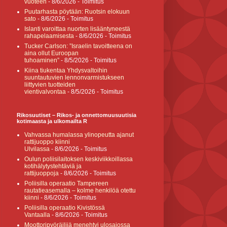
vuoteen
- 8/6/2026
- Toimitus
Puutarhasta pöytään: Ruotsin elokuun
sato
- 8/6/2026
- Toimitus
Islanti varoittaa nuorten lisääntyneestä
rahapelaamisesta
- 8/6/2026
- Toimitus
Tucker Carlson: ”Israelin tavoitteena on
aina ollut Euroopan
tuhoaminen”
- 8/5/2026
- Toimitus
Kiina tiukentaa Yhdysvaltoihin
suuntautuvien lennonvarmistukseen
liittyvien tuotteiden
vientivalvontaa
- 8/5/2026
- Toimitus
Rikosuutiset – Rikos- ja onnettomuusuutisia
kotimaasta ja ulkomailta R
Vahvassa humalassa ylinopeutta ajanut
rattijuoppo kiinni
Ulvilassa
- 8/6/2026
- Toimitus
Oulun poliisilaitoksen keskiviikkoillassa
kotihälytystehtäviä ja
rattijuoppoja
- 8/6/2026
- Toimitus
Poliisilla operaatio Tampereen
rautatieasemalla – kolme henkilöä otettu
kiinni
- 8/6/2026
- Toimitus
Poliisilla operaatio Kivistössä
Vantaalla
- 8/6/2026
- Toimitus
Moottoripyöräilijä menehtyi ulosajossa