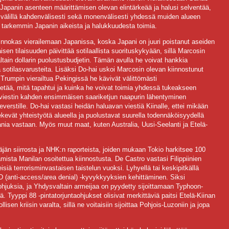
Japanin asenteen määrittämisen olevan elintärkeää ja halusi selventää,
n välillä kahdenvälisesti sekä monenvälisesti yhdessä muiden alueen
la tarkemmin Japanin aikeista ja halukkuudesta toimia.
 innokas vierailemaan Japanissa, koska Japani on juuri poistanut aseiden
maisen tilaisuuden päivittää sotilaallista suorituskykyään, sillä Marcosin
ltain dollarin puolustusbudjetin. Tämän avulla he voivat hankkia
ta sotilasvarusteita. Lisäksi Do-hai uskoi Marcosin olevan kiinnostunut
Trumpin vierailtua Pekingissä he kävivät välittömästi
ietää, mitä tapahtui ja kuinka he voivat toimia yhdessä tukeakseen
 viestin kahden ensimmäisen saariketjun naapurin lähentyminen
 everstille. Do-hai vastasi heidän haluavan viestiä Kiinalle, ettei mikään
tekevät yhteistyötä alueella ja puolustavat suurella todennäköisyydellä
nia vastaan. Myös muut maat, kuten Australia, Uusi-Seelanti ja Etelä-
jän siirrosta ja NHK:n raporteista, joiden mukaan Tokio harkitsee 100
mista Manilan osoitettua kiinnostusta. De Castro vastasi Filippiinien
iä terrorisminvastaisen taistelun vuoksi. Lyhyellä tai keskipitkällä
 (anti-access/area denial) -kyvykkyyksien kehittäminen. Siksi
ohjuksia, ja Yhdysvaltain armeijaa on pyydetty sijoittamaan Typhoon-
. Tyyppi 88 -pintatorjuntaohjukset olisivat merkittäviä paitsi Etelä-Kiinan
n kriisin varalta, sillä ne voitaisiin sijoittaa Pohjois-Luzoniin ja jopa