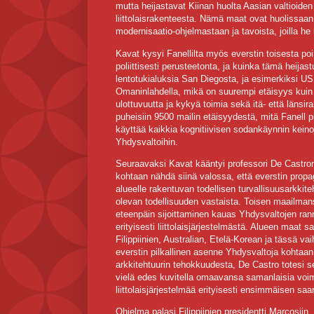
mutta heijastavat Kiinan huolta Aasian valtioiden
liittolaisrakenteesta. Nämä maat ovat huolissaan
modernisaatio-ohjelmastaan ja tavoista, joilla he 
Kavat kysyi Fanellilta myös everstin toisesta poi
poliittisesti perusteetonta, ja kuinka tämä heijas
lentotukialuksia San Diegosta, ja esimerkiksi US
Omaninlahdella, mikä on suurempi etäisyys kuin l
ulottuvuutta ja kykyä toimia sekä itä- että länsir
puheisiin 9500 mailin etäisyydestä, mitä Fanell pi
käyttää kaikkia kognitiivisen sodankäynnin keino
Yhdysvaltoihin.
Seuraavaksi Kavat kääntyi professori De Castron
kohtaan nähdä siinä valossa, että everstin propa
alueelle rakentuvan todellisen turvallisuusarkki
olevan todellisuuden vastaista. Toisen maailman
eteenpäin sijoittaminen kauas Yhdysvaltojen rann
erityisesti liittolaisjärjestelmästä. Alueen maat 
Filippiinien, Australian, Etelä-Korean ja tässä 
everstin pilkallinen asenne Yhdysvaltoja kohtaa
arkkitehtuurin tehokkuudesta, De Castro totesi s
vielä edes kuvitella omaavansa samanlaisia voim
liittolaisjärjestelmää erityisesti ensimmäisen saar
Ohjelma palasi Filippiinien presidentti Marcosiin