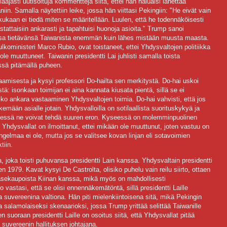
ajasti uutisoituja kommentteja siitä, ettei hän haluaisi lähettää
in. Samalla näytettiin leike, jossa hän viittasi Pekingiin: "He eivät vain
ukaan ei tiedä miten se määritellään. Luulen, että he todennäköisesti
astattaisiin ankarasti ja tapahtuisi huonoja asioita." Trump sanoi
sa tietävänsä Taiwanista enemmän kuin lähes mistään muusta maasta.
koministeri Marco Rubio, ovat toistaneet, ettei Yhdysvaltojen politiikka
le muuttuneet. Taiwanin presidentti Lai juhlisti samalla toista
sä pitämällä puheen.
amisesta ja kysyi professori Do-hailta sen merkitystä. Do-hai uskoi
tä: isonkaan toimijan ei aina kannata kiusata pientä, sillä se ei
tiko ankara vastaaminen Yhdysvaltojen toimia. Do-hai vahvisti, että jos
kemään asialle jotain. Yhdysvalloilla on sotilaallista suorituskykyä ja
hdessä ne voivat tehdä suuren eron. Kyseessä on molemminpuolinen
 Yhdysvallat on ilmoittanut, ettei mikään ole muuttunut, joten vastuu on
ongelmaa ei ole, mutta jos se valitsee kovan linjan eli sotavoimien
tiin.
, joka toisti puhuvansa presidentti Lain kanssa. Yhdysvaltain presidentti
en 1979. Kavat kysyi De Castrolta, olisiko puhelu vain reilu siirto, ottaen
asekaupoista Kiinan kanssa, mikä myös on mahdollisesti
astasi, että se olisi ennennäkemätöntä, sillä presidentti Laille
a suvereenina valtiona. Hän piti mielenkiintoisena sitä, mikä Pekingin
ta salamolaiseksi skenaarioksi, jossa Trump yrittää selittää Taiwanille
n suoraan presidentti Laille on osoitus siitä, että Yhdysvallat pitää
a suvereenin hallituksen johtajana.