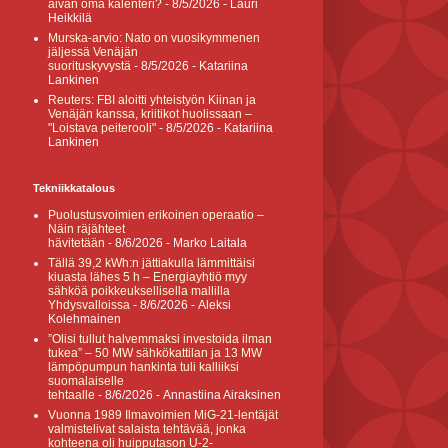
aivan oma kalenteri?
- 8/5/2026
- Lauri
Heikkilä
Murska-arvio: Nato on vuosikymmenen
jäljessä Venäjän
suorituskyvystä
- 8/5/2026
- Katariina
Lankinen
Reuters: FBI aloitti yhteistyön Kiinan ja
Venäjän kanssa, kriitikot huolissaan –
"Loistava peiterooli"
- 8/5/2026
- Katariina
Lankinen
Tekniikkatalous
Puolustusvoimien erikoinen operaatio –
Näin räjähteet
hävitetään
- 8/6/2026
- Marko Laitala
Tällä 39,2 kWh:n jättiakulla lämmittäisi
kiuasta lähes 5 h – Energiayhtiö myy
sähköä poikkeuksellisella mallilla
Yhdysvalloissa
- 8/6/2026
- Aleksi
Kolehmainen
”Olisi tullut halvemmaksi investoida ilman
tukea” – 50 MW sähkökattilan ja 13 MW
lämpöpumpun hankinta tuli kalliiksi
suomalaiselle
tehtaalle
- 8/6/2026
- Annastiina Airaksinen
Vuonna 1989 Ilmavoimien MiG-21-lentäjät
valmistelivat salaista tehtävää, jonka
kohteena oli huipputason U-2-