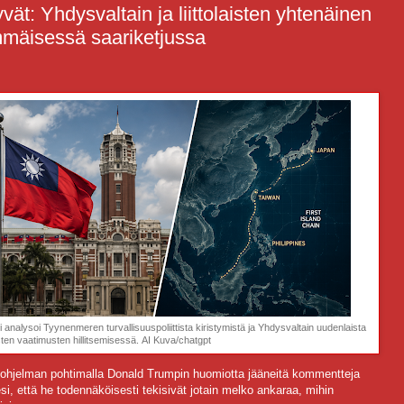
vät: Yhdysvaltain ja liittolaisten yhtenäinen
mmäisessä saariketjussa
 analysoi Tyynenmeren turvallisuuspoliittista kiristymistä ja Yhdysvaltain uudenlaista
isten vaatimusten hillitsemisessä.
AI Kuva/chatgpt
i ohjelman pohtimalla Donald Trumpin huomiotta jääneitä kommentteja
si, että he todennäköisesti tekisivät jotain melko ankaraa, mihin