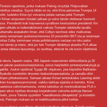
l Timesin raportista, jonka mukaan Peking viivyttää Yhdysvaltain
niteltua vierailua. Syynä tähän on se, että Kiina painostaa Trumpia 14
 pohti, luuleeko Kiina nyt voivansa pelata samaa peliä Trumpin
oi Kiinan ampuneen itseään jalkaan ja uskoi tämän otettavan huonosti
sa. Presidentti koki käyneensä syvällisen keskustelun presidentti Xin
ien uhkailu ei todennäköisesti vaikuta Trumpiin odotetulla tavalla.
euttamalla asepaketin ilman, että Colbyn tarvitsee edes matkustaa
wania nostamaan puolustusmenonsa 10 prosenttiin BKT:sta ja ostamaan
akottaa Colby toimimaan omaa politiikkaansa vastaan on isku paitsi
isti tämän ja totesi, että jos heti Trumpin lähdettyä alueelta PLA alkaa
 antaa tällaisia lausuntoja, se osoittaa, etteivät he ole kovin vilpittömiä
ä olevia Japanin saaria. 300 Japanin maavoimien eliittisotilasta ja 20
n päivän puolustusharjoituksia, joissa harjoiteltiin pintatorjuntakykyjä ja
killa. Joukot sijoittivat Tyyppi 88 -ohjuksen, jota käytettiin Balikatan-
akolla suoritettiin droonien tiedusteluoperaatioita, ja samalla oltiin
ojen johtokeskusta. Samaan aikaan Kiinan lentotukialus Liaoning aloitti
lukien kovapanosammunnat, vaikka tarkkaa sijaintia ei kerrottu. Kiina
saartensa vahvistamisesta, minkä tarkoitus on monimutkaistaa PLA:n
apani aikoo sijoittaa drooneja korjatakseen valvonta-aukkoja Nansei-
lin, jossa Tokiota syytettiin "vaarallisesta uhkapelistä" ja kiistettiin
enä; Pekingin mukaan se on todellisuudessa pitkä keihäs.
n syyttämä vaarallinen uhkapeli tarkalleen ottaen on. Fanell vastasi