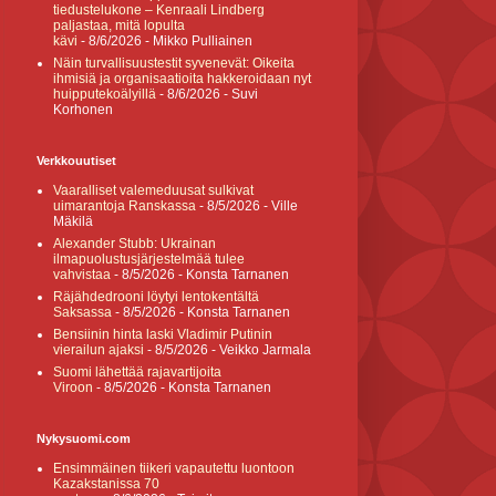
tiedustelukone – Kenraali Lindberg
paljastaa, mitä lopulta
kävi
- 8/6/2026
- Mikko Pulliainen
Näin turvallisuustestit syvenevät: Oikeita
ihmisiä ja organisaatioita hakkeroidaan nyt
huipputekoälyillä
- 8/6/2026
- Suvi
Korhonen
Verkkouutiset
Vaaralliset valemeduusat sulkivat
uimarantoja Ranskassa
- 8/5/2026
- Ville
Mäkilä
Alexander Stubb: Ukrainan
ilmapuolustusjärjestelmää tulee
vahvistaa
- 8/5/2026
- Konsta Tarnanen
Räjähdedrooni löytyi lentokentältä
Saksassa
- 8/5/2026
- Konsta Tarnanen
Bensiinin hinta laski Vladimir Putinin
vierailun ajaksi
- 8/5/2026
- Veikko Jarmala
Suomi lähettää rajavartijoita
Viroon
- 8/5/2026
- Konsta Tarnanen
Nykysuomi.com
Ensimmäinen tiikeri vapautettu luontoon
Kazakstanissa 70