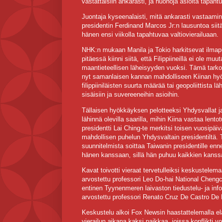
vastattaisiin ankarasti, ja huonoja asioita tapahtu
Juontaja kyseenalaisti, mitä ankarasti vastaamine
presidentin Ferdinand Marcos Jr:n lausuntoa siitä
hänen ensi viikolla tapahtuvaa valtiovierailuaan.
NHK:n mukaan Manila ja Tokio harkitsevat ilmap
pitäessä kiinni siitä, että Filippiineillä ei ole m
maantieteellisen läheisyyden vuoksi. Tämä tarko
nyt samanlaisen kannan mahdolliseen Kiinan hyök
filippiiniläisten suurta määrää tai geopoliittist
sisäisiin ja suvereeneihin asioihin.
Tällaisen hyökkäyksen pelotteeksi Yhdysvallat ja
lähinnä olevilla saarilla, mihin Kiina vastaa lento
presidentti Lai Ching-te merkitsi toisen vuosipä
mahdollisen puhelun Yhdysvaltain presidentiltä
suunnitelmista soittaa Taiwanin presidentille e
hänen kanssaan, sillä hän puhuu kaikkien kanss
Kavat toivotti vieraat tervetulleiksi keskustelem
arvostettu professori Leo Do-hai National Chengc
entinen Tyynenmeren laivaston tiedustelu- ja in
arvostettu professori Renato Cruz De Castro De L
Keskustelu alkoi Fox Newsin haastattelemalla eläk
vierailun aikana kaksi paikkaa, joissa konflikti v