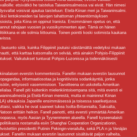
alloille: etsivätkö he taistelua Taiwaninsalmessa vai eivät. Hän nimesi
hdysvallat voisivat ajautua taisteluun: Etelä-Kiinan meri ja Taiwaninsalmi.
rkiksi lentokoneiden tai laivojen tahattoman yhteentörmäyksen
sioista, joita Kiina on oppinut Iranista. Ensimmäinen opetus on, että
 tuhlannut rahojaan vuosien ja vuosikymmenten ajan. Tämä on hänen
iikkana ei ole solmia liittoumia. Toinen pointti koski sotimista kaukana
tavissa.
lausunto siitä, kuinka Filippiinit joutuisi väistämättä vedetyksi mukaan
utti, että karttaa katsomalla on selvää, että ainakin Pohjois-Filippiinit
utukset. Vaikutukset tuntuvat Pohjois-Luzonissa ja todennäköisesti
 kiinalaisen everstin kommenteista. Fanellin mukaan everstin lausunnot
opagandaa, informaatiosotaa ja kognitiivista sodankäyntiä, jonka
eisöön, erityisesti vasemmistoon. Tavoitteena on uskotella Amerikan
alaa. Fanell piti kuitenkin mielenkiintoisempana sitä, mitä eversti ei
aiwaninsalmesta ja Etelä-Kiinan merestä, mutta ei maininnut Kiinan
A) uhkauksia Japanille ensimmäisessä ja toisessa saariketjussa.
 auttaisi, vaikka he ovat saaneet tukea Isolta-Britannialta, Saksalta,
 Natoon erittäin heikon. Fanell painotti, että eversti ymmärtää Amerikan
 Euroopassa, myös Aasian ja Tyynenmeren alueella. Fanell kyseenalaisti
politiikasta nostamalla esiin Shanghai Cooperation Organizationin,
hvistettiin presidentti Putinin Pekingin-vierailulla, sekä PLA:n ja Venäjän
ukset. Fanellin mukaan everstin lausunnot sisältävät paljon valheita,