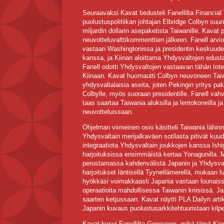
Seuraavaksi Kavat tiedusteli Fanellilta Financia
puolustuspolitiikan johtajan Elbridge Colbyn suun
miljardin dollarin asepaketista Taiwanille. Kavat
neuvotteluvalttikommenttien jälkeen. Fanell arvi
vastaan Washingtonissa ja presidentin keskuudes
kanssa, ja Kiinan aloittama Yhdysvaltojen edustaj
Fanell odotti Yhdysvaltojen vastaavan tähän tot
Kiinaan. Kavat huomautti Colbyn neuvoneen Tai
yhdysvaltalaisia aseita, joten Pekingin yritys p
Colbylle, myös suoraan presidentille. Fanell vahv
taas saartaa Taiwania aluksilla ja lentokoneilla ja
neuvotteluissaan.
Ohjelman viimeinen osio käsitteli Taiwania lähinn
Yhdysvaltain merijalkaväen sotilasta pitivät kuude
integraatiota Yhdysvaltain joukkojen kanssa Ishiga
harjoituksissa ensimmäistä kertaa Yonagunilla. Miy
perustamassa kahdenvälistä Japanin ja Yhdysvalt
harjoitukset läntisellä Tyynellämerellä, mukaan 
hyökkäsi voimakkaasti Japania vastaan lounais
operaatioita mahdollisessa Taiwanin kriisissä. J
saarten ketjussaan. Kavat näytti PLA Dailyn artikke
Japanin kuvaus puolustusarkkitehtuuristaan kilp
Kavat kysyi Fanellilta Geneveen, mikä tämä Kiina