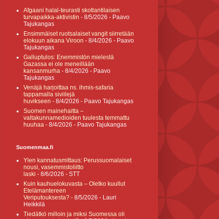
Afgaani halal-teurasti skotlantilaisen
turvapaikka-aktivistin
- 8/5/2026
- Paavo
Tajukangas
Ensimmäiset ruotsalaiset vangit siirretään
elokuun aikana Viroon
- 8/4/2026
- Paavo
Tajukangas
Galluptulos: Enemmistön mielestä
Gazassa ei ole meneillään
kansanmurha
- 8/4/2026
- Paavo
Tajukangas
Venäjä harjoittaa ns. ihmis-safaria
tappamalla siviilejä
huvikseen
- 8/4/2026
- Paavo Tajukangas
Suomen mainehaitta –
valtakunnamedioiden tuulesta temmattu
huuhaa
- 8/4/2026
- Paavo Tajukangas
Suomenmaa.fi
Ylen kannatusmittaus: Perussuomalaiset
nousi, vasemmistoliitto
laski
- 8/6/2026
- STT
Kuin kauhuelokuvasta – Oletko kuullut
Etelämantereen
Veriputouksesta?
- 8/5/2026
- Lauri
Heikkilä
Tiedätkö milloin ja miksi Suomessa oli