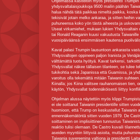
Ohjelmassa käsiteltiin myös presidentti Trumpin la
yhdysvaltalaisjoukkoja 9500 mailin päähän Taiwani
halua nähdä tätä paikkaa nimeltä paikka, koska k
tekisivät jotain melko ankaraa, ja sitten heihin v
puhuneensa koko yön tästä aiheesta ja uskovan
Useat virkamiehet, mukaan lukien Yhdysvaltain ul
tai Ronald Reaganin kuusi vakuutusta Taiwanille o
vuosipäiväänsä ensimmäisen kautensa puolivälis
Kavat palasi Trumpin lausuntoon ankarasta vasta
Yhdysvaltojen oppineen paljon Iranista ja Venäjäs
välttämättä tuota hyötyä. Kavat tarkensi, tarkoit
Yhdysvallat näkee tällaisen tilanteen, se tulee te
tukikohtia sekä Japanissa että Guamissa, ja y
varoitus olla tekemättä mitään Taiwanin suhteen.
Kiinalla; jos Kiina valitsee rauhanomaisen tien, 
käytön, Yhdysvallat todennäköisesti liittyy konflik
Ohjelman alussa näytettiin myös klippi Trumpista
ei ole soittanut Taiwanin presidentille sitten vuod
huomioon, että Trump on keskustellut Taiwanin 
ennennäkemätöntä sitten vuoden 1979. De Castro v
soittaminen on implisiittinen tunnustus Taiwanist
reaktio tulisi olemaan. De Castro kuvaili tilannet
aseiden myyntiin liittyviä asioita, mutta puhumine
Taiwania suvereenina valtiona ja presidentti Lait