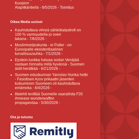
Kuopion
Alapitkäntiellä
- 8/5/2026
- Toimitus
Oikea Media uutiset
Kauhistuttava vihreä sähkökatastrofi on
100 % varmuudella jo oven
takana
- 7/6/2026
-
Muslimiveljeskunta - ei Putler - on
Euroopalle eksistentiaalinen
turvallisuusuhka
- 7/1/2026
-
Epstein-luokka haluaa sodan Venäjää
vastaan hinnalla millä hyvänsä - Suomen
äidit herätkää
- 6/21/2026
-
Suomen eduskunnan Yaroslav Hunka hetki
- Fasistisen Azov prikaatin jäsenten
kutsuminen Suomeen oli kauhistuttava
emämoka
- 6/4/2026
-
Iltalehti levittää Suomelle vaarallista F35
ihmease wunderwaffen
propagandaa
- 5/30/2026
-
Ota ja tutustu