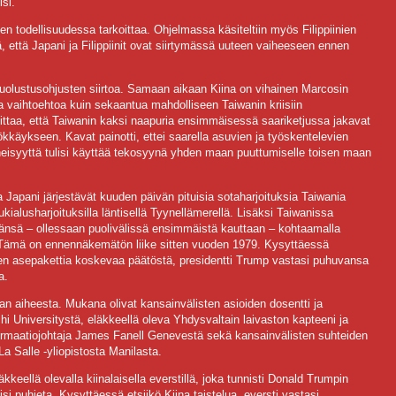
isi.
n todellisuudessa tarkoittaa. Ohjelmassa käsiteltiin myös Filippiinien
, että Japani ja Filippiinit ovat siirtymässä uuteen vaiheeseen ennen
uolustusohjusten siirtoa. Samaan aikaan Kiina on vihainen Marcosin
uuta vaihtoehtoa kuin sekaantua mahdolliseen Taiwanin kriisiin
ittaa, että Taiwanin kaksi naapuria ensimmäisessä saariketjussa jakavat
käykseen. Kavat painotti, ettei saarella asuvien ja työskentelevien
a läheisyyttä tulisi käyttää tekosyynä yhden maan puuttumiselle toisen maan
 Japani järjestävät kuuden päivän pituisia sotaharjoituksia Taiwania
tukialusharjoituksilla läntisellä Tyynellämerellä. Lisäksi Taiwanissa
ivänsä – ollessaan puolivälissä ensimmäistä kauttaan – kohtaamalla
. Tämä on ennennäkemätön liike sitten vuoden 1979. Kysyttäessä
nnen asepakettia koskevaa päätöstä, presidentti Trump vastasi puhuvansa
a.
aan aiheesta. Mukana olivat kansainvälisten asioiden dosentti ja
hi Universitystä, eläkkeellä oleva Yhdysvaltain laivaston kapteeni ja
formaatiojohtaja James Fanell Genevestä sekä kansainvälisten suhteiden
a Salle -yliopistosta Manilasta.
keellä olevalla kiinalaisella everstillä, joka tunnisti Donald Trumpin
oisi puhjeta. Kysyttäessä etsiikö Kiina taistelua, eversti vastasi