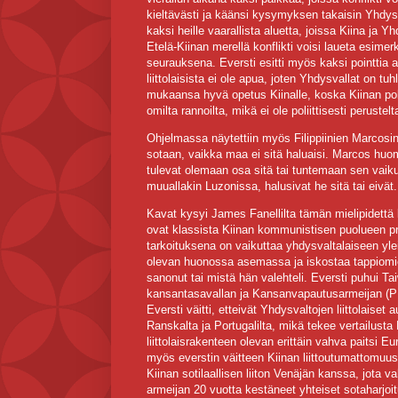
kieltävästi ja käänsi kysymyksen takaisin Yhdysv
kaksi heille vaarallista aluetta, joissa Kiina ja Y
Etelä-Kiinan merellä konflikti voisi laueta esime
seurauksena. Eversti esitti myös kaksi pointtia a
liittolaisista ei ole apua, joten Yhdysvallat on
mukaansa hyvä opetus Kiinalle, koska Kiinan polit
omilta rannoilta, mikä ei ole poliittisesti perustel
Ohjelmassa näytettiin myös Filippiinien Marcosin 
sotaan, vaikka maa ei sitä haluaisi. Marcos huoma
tulevat olemaan osa sitä tai tuntemaan sen vaik
muuallakin Luzonissa, halusivat he sitä tai eivät.
Kavat kysyi James Fanellilta tämän mielipidettä
ovat klassista Kiinan kommunistisen puolueen pr
tarkoituksena on vaikuttaa yhdysvaltalaiseen yl
olevan huonossa asemassa ja iskostaa tappiomieli
sanonut tai mistä hän valehteli. Eversti puhui T
kansantasavallan ja Kansanvapautusarmeijan (PL
Eversti väitti, etteivät Yhdysvaltojen liittolaiset
Ranskalta ja Portugalilta, mikä tekee vertailusta
liittolaisrakenteen olevan erittäin vahva paitsi
myös everstin väitteen Kiinan liittoutumattomuus
Kiinan sotilaallisen liiton Venäjän kanssa, jota va
armeijan 20 vuotta kestäneet yhteiset sotaharjoit