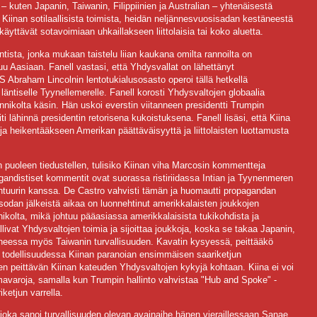
 – kuten Japanin, Taiwanin, Filippiinien ja Australian – yhtenäisestä
 Kiinan sotilaallisista toimista, heidän neljännesvuosisadan kestäneestä
käyttävät sotavoimiaan uhkaillakseen liittolaisia tai koko aluetta.
ntista, jonka mukaan taistelu liian kaukana omilta rannoilta on
tuu Aasiaan. Fanell vastasi, että Yhdysvallat on lähettänyt
S Abraham Lincolnin lentotukialusosasto operoi tällä hetkellä
äntiselle Tyynellemerelle. Fanell korosti Yhdysvaltojen globaalia
annikolta käsin. Hän uskoi everstin viitanneen presidentti Trumpin
ti lähinnä presidentin retorisena kukoistuksena. Fanell lisäsi, että Kiina
ja heikentääkseen Amerikan päättäväisyyttä ja liittolaisten luottamusta
 puoleen tiedustellen, tulisiko Kiinan viha Marcosin kommentteja
gandistiset kommentit ovat suorassa ristiriidassa Intian ja Tyynenmeren
tehtuurin kanssa. De Castro vahvisti tämän ja huomautti propagandan
sodan jälkeistä aikaa on luonnehtinut amerikkalaisten joukkojen
ikolta, mikä johtuu pääasiassa amerikkalaisista tukikohdista ja
sallivat Yhdysvaltojen toimia ja sijoittaa joukkoja, koska se takaa Japanin,
vaiheessa myös Taiwanin turvallisuuden. Kavatin kysyessä, peittääkö
n todellisuudessa Kiinan paranoian ensimmäisen saariketjun
en peittävän Kiinan kateuden Yhdysvaltojen kykyjä kohtaan. Kiina ei voi
avaroja, samalla kun Trumpin hallinto vahvistaa "Hub and Spoke" -
iketjun varrella.
, joka sanoi turvallisuuden olevan avainaihe hänen vieraillessaan Sanae