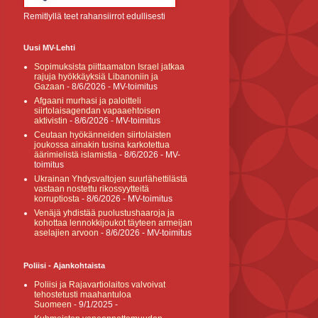
Remitlyllä teet rahansiirrot edullisesti
Uusi MV-Lehti
Sopimuksista piittaamaton Israel jatkaa
rajuja hyökkäyksiä Libanoniin ja
Gazaan
- 8/6/2026
- MV-toimitus
Afgaani murhasi ja paloitteli
siirtolaisagendan vapaaehtoisen
aktivistin
- 8/6/2026
- MV-toimitus
Ceutaan hyökänneiden siirtolaisten
joukossa ainakin tusina karkotettua
äärimielistä islamistia
- 8/6/2026
- MV-
toimitus
Ukrainan Yhdysvaltojen suurlähettilästä
vastaan nostettu rikossyytteitä
korruptiosta
- 8/6/2026
- MV-toimitus
Venäjä yhdistää puolustushaaroja ja
kohottaa lennokkijoukot täyteen armeijan
aselajien arvoon
- 8/6/2026
- MV-toimitus
Poliisi - Ajankohtaista
Poliisi ja Rajavartiolaitos valvoivat
tehostetusti maahantuloa
Suomeen
- 9/1/2025
-