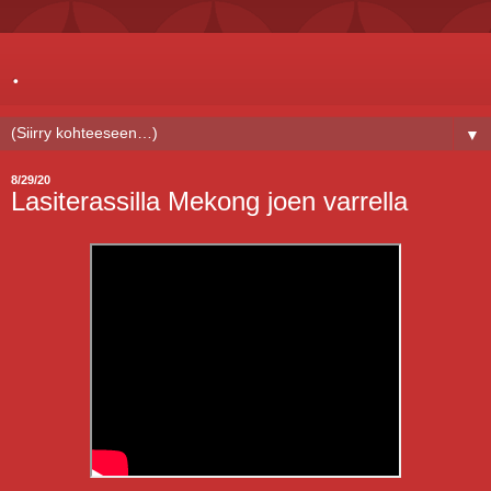
.
▼
8/29/20
Lasiterassilla Mekong joen varrella