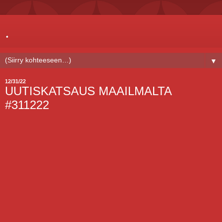
.
▼
12/31/22
UUTISKATSAUS MAAILMALTA
#311222