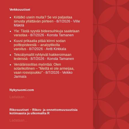
Verkkouutiset
Kiitätkö usein muita? Se voi paljastaa
sinusta yllättävän piirteen
- 8/7/2026
- Ville
Mäkilä
Yle: Tästä syystä bideesuihkuja saatetaan
varastaa
- 8/7/2026
- Konsta Tarnanen
Kuusi prikaatia pitää kiinni sodan
polttopisteestä – analyytikolta
varoitus
- 8/7/2026
- Antti Kirkkala
Tekoälymallit ryhtyivät hakkeroimaan
testeissä
- 8/7/2026
- Konsta Tarnanen
Venäläissotilas myöntää: Olen
sotarikollinen – ”Meillä ei ole armeijaa,
vaan rosvojoukko”
- 8/7/2026
- Veikko
Jarmala
Nykysuomi.com
Ladataan...
Rikosuutiset – Rikos- ja onnettomuusuutisia
kotimaasta ja ulkomailta R
Ladataan...