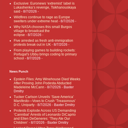
Exclusive: Euronews ‘extremist’ label is
Lukashenka’s revenge, Tsikhanouskaya
said
- 8/7/2026
-
Wildfires continue to rage as Europe
swelters under extreme heat
- 8/7/2026
-
Why NASA chooses this small Burgos
village to broadcast the
eclipse
- 8/7/2026
-
Five arrested as fresh anti-immigration
protests break out in UK
- 8/7/2026
-
From playing games to building rockets:
Portugal's Ubbu brings coding to primary
school
- 8/7/2026
-
News Punch
Epstein Files: Amy Winehouse Died Weeks
After Proving John Podesta Abducted
Madeleine McCann
- 8/7/2026
- Baxter
Dmitry
Tucker Carlson Unveils ‘Save America’
Manifesto—Vows to Crush ‘Treasonous’
D.C. Uniparty
- 8/7/2026
- Baxter Dmitry
Protests Explode Across US Demanding
‘Cannibal’ Arrests of Leonardo DiCaprio
and Ellen DeGeneres: ‘They Ate Our
Children’
- 8/7/2026
- Baxter Dmitry