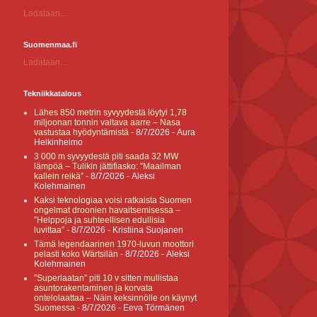
Ladataan...
Suomenmaa.fi
Ladataan...
Tekniikkatalous
Lähes 850 metrin syvyydestä löytyi 1,78
miljoonan tonnin valtava aarre – Nasa
vastustaa hyödyntämistä
- 8/7/2026
- Aura
Heikinheimo
3 000 m syvyydestä piti saada 32 MW
lämpöä – Tulikin jättifiasko: ”Maailman
kallein reikä”
- 8/7/2026
- Aleksi
Kolehmainen
Kaksi teknologiaa voisi ratkaista Suomen
ongelmat droonien havaitsemisessa –
”Helppoja ja suhteellisen edullisia
luvittaa”
- 8/7/2026
- Kristiina Suojanen
Tämä legendaarinen 1970-luvun moottori
pelasti koko Wärtsilän
- 8/7/2026
- Aleksi
Kolehmainen
”Superlaatan” piti 10 v sitten mullistaa
asuntorakentaminen ja korvata
ontelolaattaa – Näin keksinnölle on käynyt
Suomessa
- 8/7/2026
- Eeva Törmänen