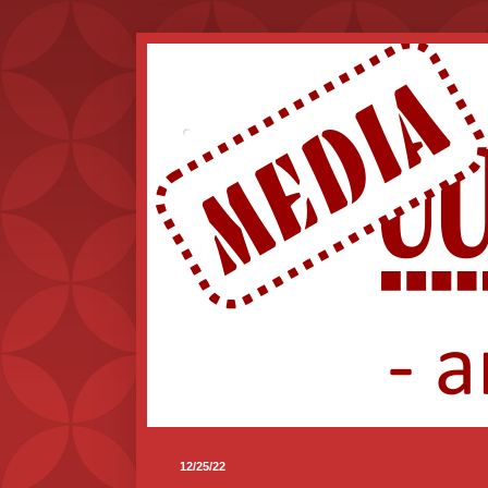
.
12/25/22