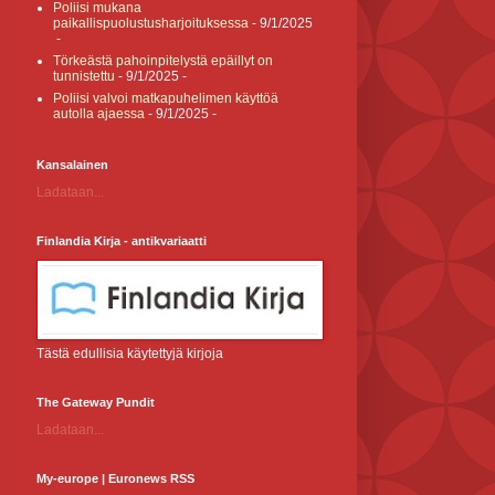
Poliisi mukana
paikallispuolustusharjoituksessa
- 9/1/2025
-
Törkeästä pahoinpitelystä epäillyt on
tunnistettu
- 9/1/2025
-
Poliisi valvoi matkapuhelimen käyttöä
autolla ajaessa
- 9/1/2025
-
Kansalainen
Ladataan...
Finlandia Kirja - antikvariaatti
Tästä edullisia käytettyjä kirjoja
The Gateway Pundit
Ladataan...
My-europe | Euronews RSS