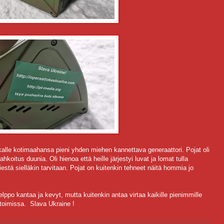
kalle kotimaahansa pieni yhden miehen kannettava generaattori. Pojat oli
koitus duunia. Oli hienoa että heille järjestyi luvat ja lomat tulla
stä sielläkin tarvitaan. Pojat on kuitenkin tehneet näitä hommia jo
elppo kantaa ja kevyt, mutta kuitenkin antaa virtaa kaikille pienimmille
ositoimissa. Slava Ukraine !