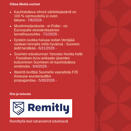
Oikea Media uutiset
Kauhistuttava vihreä sähkökatastrofi on
100 % varmuudella jo oven
takana
- 7/6/2026
-
Muslimiveljeskunta - ei Putler - on
Euroopalle eksistentiaalinen
turvallisuusuhka
- 7/1/2026
-
Epstein-luokka haluaa sodan Venäjää
vastaan hinnalla millä hyvänsä - Suomen
äidit herätkää
- 6/21/2026
-
Suomen eduskunnan Yaroslav Hunka hetki
- Fasistisen Azov prikaatin jäsenten
kutsuminen Suomeen oli kauhistuttava
emämoka
- 6/4/2026
-
Iltalehti levittää Suomelle vaarallista F35
ihmease wunderwaffen
propagandaa
- 5/30/2026
-
Ota ja tutustu
Remitlyllä teet rahansiirrot edullisesti