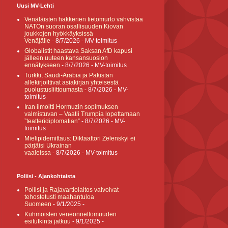
Uusi MV-Lehti
Venäläisten hakkerien tietomurto vahvistaa
NATOn suoran osallisuuden Kiovan
joukkojen hyökkäyksissä
Venäjälle
- 8/7/2026
- MV-toimitus
Globalistit haastava Saksan AfD kapusi
jälleen uuteen kansansuosion
ennätykseen
- 8/7/2026
- MV-toimitus
Turkki, Saudi-Arabia ja Pakistan
allekirjoittivat asiakirjan yhteisestä
puolustusliittoumasta
- 8/7/2026
- MV-
toimitus
Iran ilmoitti Hormuzin sopimuksen
valmistuvan – Vaatii Trumpia lopettamaan
”teatteridiplomatian”
- 8/7/2026
- MV-
toimitus
Mielipidemittaus: Diktaattori Zelenskyi ei
pärjäisi Ukrainan
vaaleissa
- 8/7/2026
- MV-toimitus
Poliisi - Ajankohtaista
Poliisi ja Rajavartiolaitos valvoivat
tehostetusti maahantuloa
Suomeen
- 9/1/2025
-
Kuhmoisten veneonnettomuuden
esitutkinta jatkuu
- 9/1/2025
-