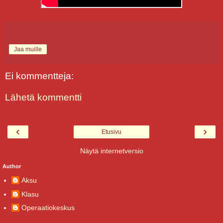
Jaa muille
Ei kommentteja:
Lähetä kommentti
‹
›
Etusivu
Näytä internetversio
Author
Aksu
Klasu
Operaatiokeskus