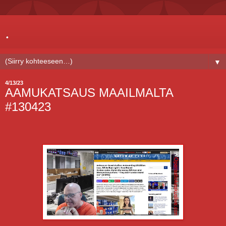
.
▼
4/13/23
AAMUKATSAUS MAAILMALTA
#130423