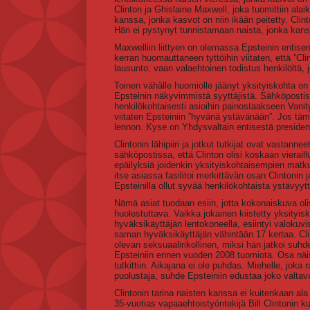
Clinton ja Ghislaine Maxwell, joka tuomittiin al
kanssa, jonka kasvot on niin ikään peitetty. Clint
Hän ei pystynyt tunnistamaan naista, jonka kans
Maxwelliin liittyen on olemassa Epsteinin entise
kerran huomauttaneen tyttöihin viitaten, että ”Cl
lausunto, vaan valaehtoinen todistus henkilöltä, j
Toinen vähälle huomiolle jäänyt yksityiskohta on 
Epsteinin näkyvimmistä syyttäjistä. Sähköpostissa
henkilökohtaisesti asioihin painostaakseen Vanit
viitaten Epsteiniin ”hyvänä ystävänään”. Jos tä
lennon. Kyse on Yhdysvaltain entisestä presidenti
Clintonin lähipiiri ja jotkut tutkijat ovat vastannee
sähköpostissa, että Clinton olisi koskaan vierail
epäilyksiä joidenkin yksityiskohtaisempien matku
itse asiassa fasilitoi merkittävän osan Clintonin j
Epsteinilla ollut syvää henkilökohtaista ystävyyt
Nämä asiat tuodaan esiin, jotta kokonaiskuva oli
huolestuttava. Vaikka jokainen kiistetty yksityiskoh
hyväksikäyttäjän lentokoneella, esiintyi valokuv
saman hyväksikäyttäjän vähintään 17 kertaa. Clin
olevan seksuaalirikollinen, miksi hän jatkoi suhde
Epsteiniin ennen vuoden 2008 tuomiota. Osa näist
tutkittiin. Aikajana ei ole puhdas. Miehelle, joka 
puolustaja, suhde Epsteiniin edustaa joko valtava
Clintonin tarina naisten kanssa ei kuitenkaan ala
35-vuotias vapaaehtoistyöntekijä Bill Clintonin