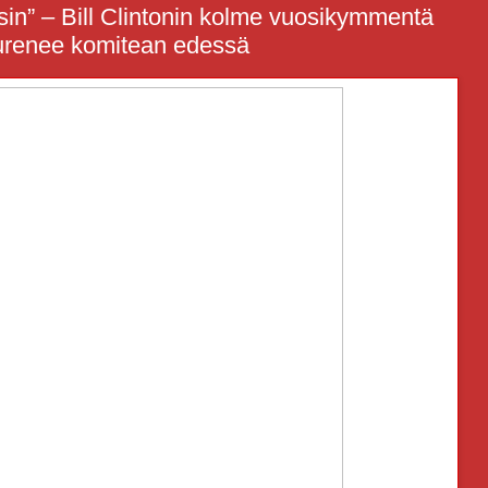
aisin” – Bill Clintonin kolme vuosikymmentä
urenee komitean edessä