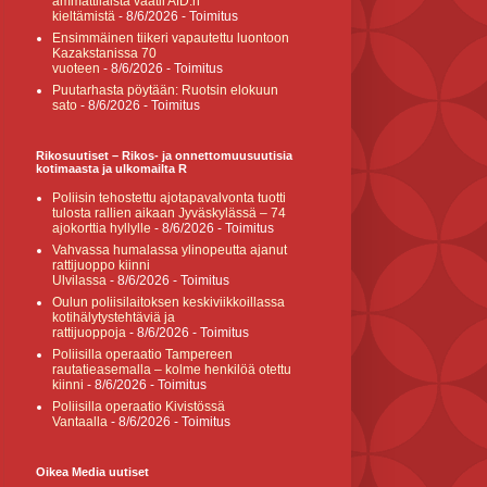
ammattilaista vaatii AfD:n
kieltämistä
- 8/6/2026
- Toimitus
Ensimmäinen tiikeri vapautettu luontoon
Kazakstanissa 70
vuoteen
- 8/6/2026
- Toimitus
Puutarhasta pöytään: Ruotsin elokuun
sato
- 8/6/2026
- Toimitus
Rikosuutiset – Rikos- ja onnettomuusuutisia
kotimaasta ja ulkomailta R
Poliisin tehostettu ajotapavalvonta tuotti
tulosta rallien aikaan Jyväskylässä – 74
ajokorttia hyllylle
- 8/6/2026
- Toimitus
Vahvassa humalassa ylinopeutta ajanut
rattijuoppo kiinni
Ulvilassa
- 8/6/2026
- Toimitus
Oulun poliisilaitoksen keskiviikkoillassa
kotihälytystehtäviä ja
rattijuoppoja
- 8/6/2026
- Toimitus
Poliisilla operaatio Tampereen
rautatieasemalla – kolme henkilöä otettu
kiinni
- 8/6/2026
- Toimitus
Poliisilla operaatio Kivistössä
Vantaalla
- 8/6/2026
- Toimitus
Oikea Media uutiset