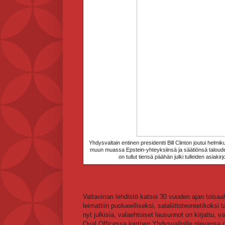
Yhdysvaltain entinen presidentti Bill Clinton joutui h
muun muassa Epstein-yhteyksiinsä ja säätiönsä taloudel
on tullut tiensä päähän julki tulleiden asiaki
Valtavirran lehdistö katsoi 30 vuoden ajan toisaal
leimattiin puolueelliseksi, salaliittoteoreetikoksi
nyt julkisia, valaehtoiset lausunnot on kirjattu, 
Oval Officessa kertoen Yhdysvalloille olevansa nai