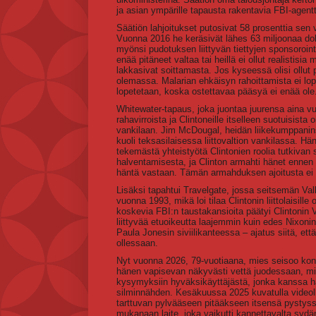
ja asian ympärille tapausta rakentavia FBI-agentt
Säätiön lahjoitukset putosivat 58 prosenttia sen 
Vuonna 2016 he keräsivät lähes 63 miljoonaa do
myönsi pudotuksen liittyvän tiettyjen sponsoroin
enää pitäneet valtaa tai heillä ei ollut realistisia
lakkasivat soittamasta. Jos kyseessä olisi ollut p
olemassa. Malarian ehkäisyn rahoittamista ei lopet
lopetetaan, koska ostettavaa pääsyä ei enää ole
Whitewater-tapaus, joka juontaa juurensa aina v
rahavirroista ja Clintoneille itselleen suotuisist
vankilaan. Jim McDougal, heidän liikekumppanin
kuoli teksasilaisessa liittovaltion vankilassa. H
tekemästä yhteistyötä Clintonien roolia tutkivan
halventamisesta, ja Clinton armahti hänet ennen 
häntä vastaan. Tämän armahduksen ajoitusta ei 
Lisäksi tapahtui Travelgate, jossa seitsemän Valk
vuonna 1993, mikä loi tilaa Clintonin liittolaisill
koskevia FBI:n taustakansioita päätyi Clintonin 
liittyvää etuoikeutta laajemmin kuin edes Nixonin
Paula Jonesin siviilikanteessa – ajatus siitä, että
ollessaan.
Nyt vuonna 2026, 79-vuotiaana, mies seisoo kon
hänen vapisevan näkyvästi vettä juodessaan, mik
kysymyksiin hyväksikäyttäjästä, jonka kanssa h
silminnähden. Kesäkuussa 2025 kuvatulla videoll
tarttuvan pylvääseen pitääkseen itsensä pysty
mukanaan laite, joka vaikutti kannettavalta sydän