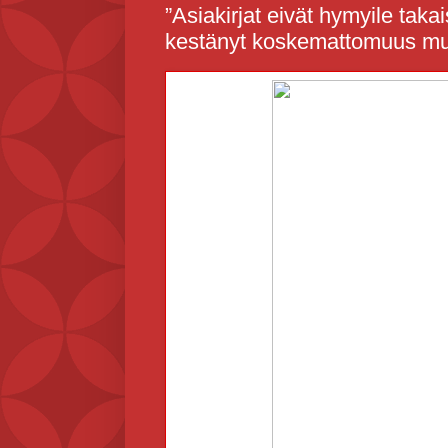
”Asiakirjat eivät hymyile tak
kestänyt koskemattomuus m