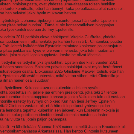
aikäisten ihmiskaupasta, ovat yhdessä uima-altaassa toisen henkilön
on kertoi komitealle, ettei hän tiennyt, kuka porealtaassa ollut nainen oli.
sa hän selvästi jakoi hyvin mukavan hetken.
n työntekijän Johanna Sjobergin lausunto, jossa hän kertoi Epsteinin
inton pitää heistä nuorina”. Tämä ei ole konservatiivisen bloggaajan
oka työskenteli suoraan Jeffrey Epsteinille.
vuodelta 2011 peräisin oleva sähköposti Virginia Giuffrelta, yhdeltä
 tuodaan esiin, että henkilö, jonka hän tunnisti B. Clintoniksi, puuttui
y Fair -lehteä hylkäämään Epsteinin toimintaa koskevan paljastusjutun,
mä pitää paikkansa, kyse ei ole vain miehestä, joka teki muutaman
stä, joka suojeli lapsikauppiasta, koska he olivat läheisiä.
t tiettyihin esitettyihin yksityiskohtiin. Epstein itse kiisti vuoden 2011
lut hänen saarellaan. Salaisen palvelun asiakirjat ovat myös herättäneet
stustietojen osalta. Elokuussa 2025 Ghislaine Maxwell todisti, että hän
a Epsteinin välisestä suhteesta, mikä viittaa siihen, ettei Clintonilla ja
tä ilman hänen osallisuuttaan.
si täydellinen. Kokonaiskuva on kuitenkin edelleen syvästi
ta poistettaisiin, jäljelle jää entinen presidentti, joka teki 27 lentoa
issa tuomitun ihmiskauppiaan kanssa ja jonka Valkoinen talo otti vastaan
tonille esitetty kysymys on oikea: Kun hän tiesi Jeffrey Epsteinin
tta? Clintonin vastaus oli, että hän oli lopettanut yhteydenpidon
ä lennoista tapahtui kuitenkin sen jälkeen, kun Epsteinin rikoksia jo
rakensi koko poliittisen identiteettinsä olemalla naisten ja lasten
a naiiviutta tai jotain paljon pahempaa.
 tästä. Ei lähellekään. Vuonna 1978 nainen nimeltä Juanita Broaddrick oli
 kuvernöörikampanjassa Arkansasissa. Hän kertoo Clintonin kutsuneen