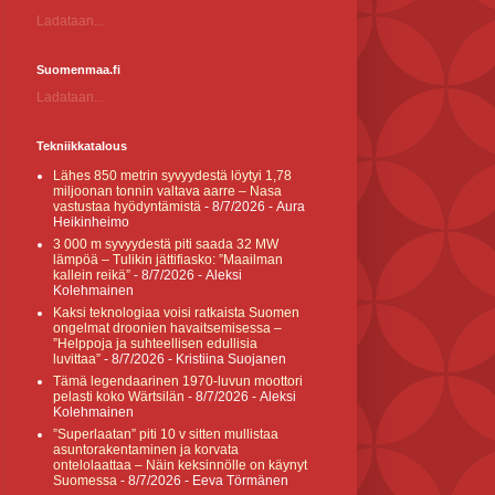
Ladataan...
Suomenmaa.fi
Ladataan...
Tekniikkatalous
Lähes 850 metrin syvyydestä löytyi 1,78
miljoonan tonnin valtava aarre – Nasa
vastustaa hyödyntämistä
- 8/7/2026
- Aura
Heikinheimo
3 000 m syvyydestä piti saada 32 MW
lämpöä – Tulikin jättifiasko: ”Maailman
kallein reikä”
- 8/7/2026
- Aleksi
Kolehmainen
Kaksi teknologiaa voisi ratkaista Suomen
ongelmat droonien havaitsemisessa –
”Helppoja ja suhteellisen edullisia
luvittaa”
- 8/7/2026
- Kristiina Suojanen
Tämä legendaarinen 1970-luvun moottori
pelasti koko Wärtsilän
- 8/7/2026
- Aleksi
Kolehmainen
”Superlaatan” piti 10 v sitten mullistaa
asuntorakentaminen ja korvata
ontelolaattaa – Näin keksinnölle on käynyt
Suomessa
- 8/7/2026
- Eeva Törmänen