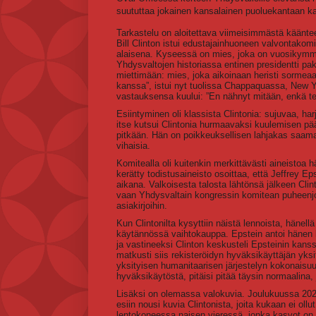
suututtaa jokainen kansalainen puoluekantaan k
Tarkastelu on aloitettava viimeisimmästä käänte
Bill Clinton istui edustajainhuoneen valvontako
alaisena. Kyseessä on mies, joka on vuosikymm
Yhdysvaltojen historiassa entinen presidentti pa
miettimään: mies, joka aikoinaan heristi sormeaa
kanssa”, istui nyt tuolissa Chappaquassa, New Y
vastauksensa kuului: ”En nähnyt mitään, enkä te
Esiintyminen oli klassista Clintonia: sujuvaa, 
itse kutsui Clintonia hurmaavaksi kuulemisen pää
pitkään. Hän on poikkeuksellisen lahjakas saama
vihaisia.
Komitealla oli kuitenkin merkittävästi aineisto
kerätty todistusaineisto osoittaa, että Jeffrey Ep
aikana. Valkoisesta talosta lähtönsä jälkeen Clin
vaan Yhdysvaltain kongressin komitean puheenjoht
asiakirjoihin.
Kun Clintonilta kysyttiin näistä lennoista, hänellä 
käytännössä vaihtokauppa. Epstein antoi hänen 
ja vastineeksi Clinton keskusteli Epsteinin kanssa
matkusti siis rekisteröidyn hyväksikäyttäjän yksit
yksityisen humanitaarisen järjestelyn kokonaisu
hyväksikäytöstä, pitäisi pitää täysin normaalina,
Lisäksi on olemassa valokuvia. Joulukuussa 2025
esiin nousi kuvia Clintonista, joita kukaan ei ol
lentokoneessa naisen vieressä, jonka kasvot on p