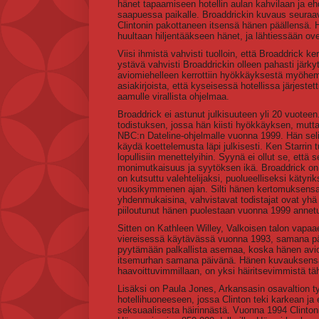
hänet tapaamiseen hotellin aulan kahvilaan ja e
saapuessa paikalle. Broaddrickin kuvaus seuraavi
Clintonin pakottaneen itsensä hänen päällensä. 
huultaan hiljentääkseen hänet, ja lähtiessään oves
Viisi ihmistä vahvisti tuolloin, että Broaddrick k
ystävä vahvisti Broaddrickin olleen pahasti järky
aviomiehelleen kerrottiin hyökkäyksestä myöhemmi
asiakirjoista, että kyseisessä hotellissa järjestett
aamulle virallista ohjelmaa.
Broaddrick ei astunut julkisuuteen yli 20 vuoteen
todistuksen, jossa hän kiisti hyökkäyksen, mutt
NBC:n Dateline-ohjelmalle vuonna 1999. Hän selit
käydä koettelemusta läpi julkisesti. Ken Starrin tu
lopullisiin menettelyihin. Syynä ei ollut se, että
monimutkaisuus ja syytöksen ikä. Broaddrick on s
on kutsuttu valehtelijaksi, puolueelliseksi kätyr
vuosikymmenen ajan. Silti hänen kertomuksensa 
yhdenmukaisina, vahvistavat todistajat ovat yhä k
piiloutunut hänen puolestaan vuonna 1999 annetu
Sitten on Kathleen Willey, Valkoisen talon vapaa
viereisessä käytävässä vuonna 1993, samana päi
pyytämään palkallista asemaa, koska hänen aviom
itsemurhan samana päivänä. Hänen kuvauksensa si
haavoittuvimmillaan, on yksi häiritsevimmistä täh
Lisäksi on Paula Jones, Arkansasin osavaltion työ
hotellihuoneeseen, jossa Clinton teki karkean ja 
seksuaalisesta häirinnästä. Vuonna 1994 Clintonin