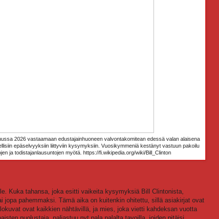
elmikuussa 2026 vastaamaan edustajainhuoneen valvontakomitean edessä valan alaisena
lisiin epäselvyyksiin liittyviin kysymyksiin. Vuosikymmeniä kestänyt vastuun pakoilu
rjojen ja todistajanlausuntojen myötä.
https://fi.wikipedia.org/wiki/Bill_Clinton
le. Kuka tahansa, joka esitti vaikeita kysymyksiä Bill Clintonista,
 tai jopa pahemmaksi. Tämä aika on kuitenkin ohitettu, sillä asiakirjat ovat
valokuvat ovat kaikkien nähtävillä, ja mies, joka vietti kahdeksan vuotta
sten puolustaja, paljastuu nyt pala palalta tavoilla, joiden pitäisi