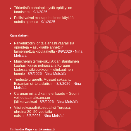
-
Törkeästä pahoinpitelystä epäillyt on
tunnistettu
- 9/1/2025
-
Poliisi valvoi matkapuhelimen käyttöä
autolla ajaessa
- 9/1/2025
-
Kansalainen
Palvelukodin johtaja anasti vaarallisia
opioideja – asukkaille annettiin
laimennettua kipulääkettä
- 8/9/2026
- Nina
Metsälä
Münchenin terrori-isku: Afganistanilainen
kaahasi kaasu pohjassa ja Koraani
kädessä väkijoukkoon – elinkautinen
tuomio
- 8/8/2026
- Nina Metsälä
Tiedusteluraportti: Mossad sekaantui
Espanjan siirtolaiskriisiin
- 8/8/2026
- Nina
Metsälä
Carunan miljardikanne ei kaadu – Suomi
voi joutua maksamaan
jättikorvaukset
- 8/8/2026
- Nina Metsälä
Viisi seksuaalirikosepäilyä Turussa:
uhreina 20–50-vuotiaita
naisia
- 8/8/2026
- Nina Metsälä
Finlandia Kirja - antikvariaatti