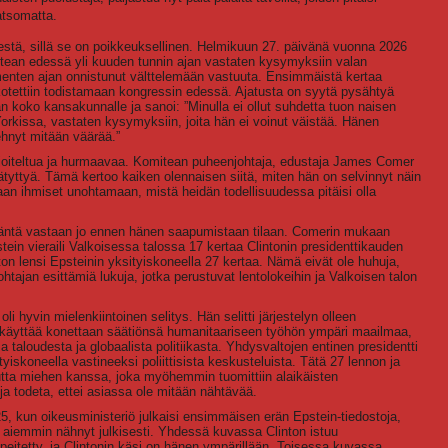
atsomatta.
estä, sillä se on poikkeuksellinen. Helmikuun 27. päivänä vuonna 2026
mitean edessä yli kuuden tunnin ajan vastaten kysymyksiin valan
enten ajan onnistunut välttelemään vastuuta. Ensimmäistä kertaa
kotettiin todistamaan kongressin edessä. Ajatusta on syytä pysähtyä
n koko kansakunnalle ja sanoi: ”Minulla ei ollut suhdetta tuon naisen
orkissa, vastaten kysymyksiin, joita hän ei voinut väistää. Hänen
hnyt mitään väärää.”
harjoiteltua ja hurmaavaa. Komitean puheenjohtaja, edustaja James Comer
tyttyä. Tämä kertoo kaiken olennaisen siitä, miten hän on selvinnyt näin
an ihmiset unohtamaan, mistä heidän todellisuudessa pitäisi olla
a häntä vastaan jo ennen hänen saapumistaan tilaan. Comerin mukaan
stein vieraili Valkoisessa talossa 17 kertaa Clintonin presidenttikauden
ton lensi Epsteinin yksityiskoneella 27 kertaa. Nämä eivät ole huhuja,
ajan esittämiä lukuja, jotka perustuvat lentolokeihin ja Valkoisen talon
oli hyvin mielenkiintoinen selitys. Hän selitti järjestelyn olleen
käyttää konettaan säätiönsä humanitaariseen työhön ympäri maailmaa,
 taloudesta ja globaalista politiikasta. Yhdysvaltojen entinen presidentti
yiskoneella vastineeksi poliittisista keskusteluista. Tätä 27 lennon ja
utta miehen kanssa, joka myöhemmin tuomittiin alaikäisten
 ja todeta, ettei asiassa ole mitään nähtävää.
, kun oikeusministeriö julkaisi ensimmäisen erän Epstein-tiedostoja,
lut aiemmin nähnyt julkisesti. Yhdessä kuvassa Clinton istuu
eitetty, ja Clintonin käsi on hänen ympärillään. Toisessa kuvassa