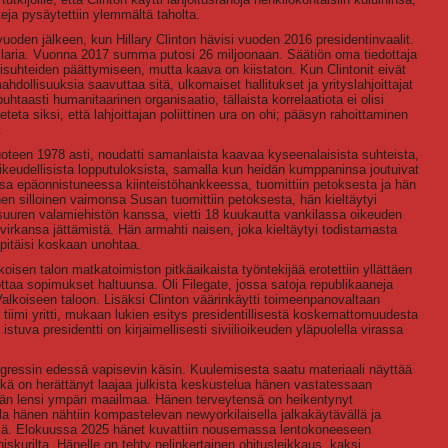
eja pysäytettiin ylemmältä taholta.
vuoden jälkeen, kun Hillary Clinton hävisi vuoden 2016 presidentinvaalit.
llaria. Vuonna 2017 summa putosi 26 miljoonaan. Säätiön oma tiedottaja
tisuhteiden päättymiseen, mutta kaava on kiistaton. Kun Clintonit eivät
 mahdollisuuksia saavuttaa sitä, ulkomaiset hallitukset ja yrityslahjoittajat
uhtaasti humanitaarinen organisaatio, tällaista korrelaatiota ei olisi
eta siksi, että lahjoittajan poliittinen ura on ohi; pääsyn rahoittaminen
.
uoteen 1978 asti, noudatti samanlaista kaavaa kyseenalaisista suhteista,
a oikeudellisista lopputuloksista, samalla kun heidän kumppaninsa joutuivat
sa epäonnistuneessa kiinteistöhankkeessa, tuomittiin petoksesta ja hän
änen silloinen vaimonsa Susan tuomittiin petoksesta, hän kieltäytyi
 suuren valamiehistön kanssa, vietti 18 kuukautta vankilassa oikeuden
virkansa jättämistä. Hän armahti naisen, joka kieltäytyi todistamasta
pitäisi koskaan unohtaa.
oisen talon matkatoimiston pitkäaikaista työntekijää erotettiin yllättäen
e ottaa sopimukset haltuunsa. Oli Filegate, jossa satoja republikaaneja
Valkoiseen taloon. Lisäksi Clinton väärinkäytti toimeenpanovaltaan
 tiimi yritti, mukaan lukien esitys presidentillisestä koskemattomuudesta
 istuva presidentti on kirjaimellisesti siviilioikeuden yläpuolella virassa
gressin edessä vapisevin käsin. Kuulemisesta saatu materiaali näyttää
ä on herättänyt laajaa julkista keskustelua hänen vastatessaan
än lensi ympäri maailmaa. Hänen terveytensä on heikentynyt
a hänen nähtiin kompastelevan newyorkilaisella jalkakäytävällä ja
ssä. Elokuussa 2025 hänet kuvattiin nousemassa lentokoneeseen
iskurilta. Hänelle on tehty nelinkertainen ohitusleikkaus, kaksi