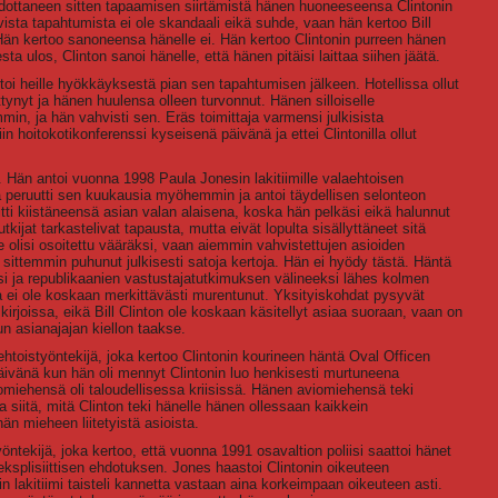
hdottaneen sitten tapaamisen siirtämistä hänen huoneeseensa Clintonin
sta tapahtumista ei ole skandaali eikä suhde, vaan hän kertoo Bill
Hän kertoo sanoneensa hänelle ei. Hän kertoo Clintonin purreen hänen
ta ulos, Clinton sanoi hänelle, että hänen pitäisi laittaa siihen jäätä.
ertoi heille hyökkäyksestä pian sen tapahtumisen jälkeen. Hotellissa ollut
ttynyt ja hänen huulensa olleen turvonnut. Hänen silloiselle
n, ja hän vahvisti sen. Eräs toimittaja varmensi julkisista
iin hoitokotikonferenssi kyseisenä päivänä ja ettei Clintonilla ollut
. Hän antoi vuonna 1998 Paula Jonesin lakitiimille valaehtoisen
a peruutti sen kuukausia myöhemmin ja antoi täydellisen selonteon
ti kiistäneensä asian valan alaisena, koska hän pelkäsi eikä halunnut
tkijat tarkastelivat tapausta, mutta eivät lopulta sisällyttäneet sitä
 se olisi osoitettu vääräksi, vaan aiemmin vahvistettujen asioiden
ittemmin puhunut julkisesti satoja kertoja. Hän ei hyödy tästä. Häntä
iksi ja republikaanien vastustajatutkimuksen välineeksi lähes kolmen
ei ole koskaan merkittävästi murentunut. Yksityiskohdat pysyvät
irjoissa, eikä Bill Clinton ole koskaan käsitellyt asiaa suoraan, vaan on
n asianajajan kiellon taakse.
ehtoistyöntekijä, joka kertoo Clintonin kourineen häntä Oval Officen
vänä kun hän oli mennyt Clintonin luo henkisesti murtuneena
iehensä oli taloudellisessa kriisissä. Hänen aviomiehensä teki
itä, mitä Clinton teki hänelle hänen ollessaan kaikkein
än mieheen liitetyistä asioista.
ntekijä, joka kertoo, että vuonna 1991 osavaltion poliisi saattoi hänet
eksplisiittisen ehdotuksen. Jones haastoi Clintonin oikeuteen
 lakitiimi taisteli kannetta vastaan aina korkeimpaan oikeuteen asti.