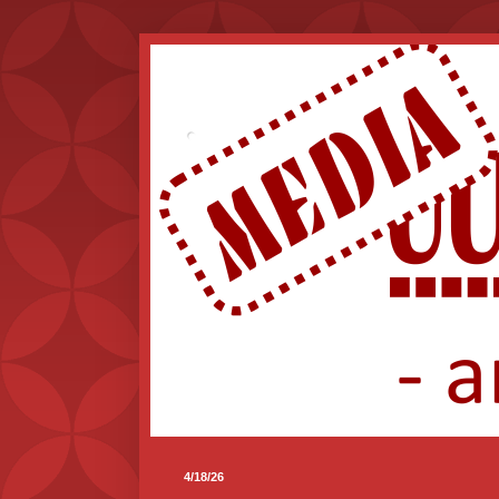
.
4/18/26