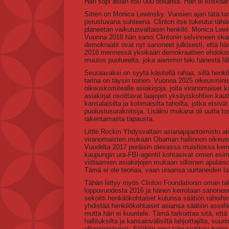
Hän sopi asian 850 000 dollarilla. Hän ei koska
Sitten on Monica Lewinsky. Vuosien ajan tätä ta
perustuvana suhteena. Clinton itse tukeutui tähän t
planeetan vaikutusvaltaisin henkilö. Monica Lew
Vuonna 2018 hän sanoi Clintonin selvinneen ska
demokraatit ovat nyt sanoneet julkisesti, että h
2018 mennessä yksikään demokraattien ehdokas 
muutos puolueelta, joka aiemmin teki hänestä l
Seuraavaksi on syytä käsitellä rahaa, sillä henki
tarina on täysin toinen. Vuonna 2025 oikeusminis
oikeuskomitealle asiakirjoja, joita viranomaiset
asiakirjat osoittavat laajojen yksityiskohtien kau
kansalaisilta ja kotimaisilta tahoilta, jotka etsi
puolustusurakoitsija. Lisäksi mukana oli uutta todis
rakentamasta tapausta.
Little Rockin Yhdysvaltain asianajajantoimisto alo
viranomaisten mukaan Obaman hallinnon oikeusmin
Vuodelta 2017 peräisin olevassa muistiossa kerrot
kaupungin ura-FBI-agentit kohtasivat omien esimi
viittaamien asiakirjojen mukaan silloinen apulaiso
Tämä ei ole teoriaa, vaan uraansa uurtaneiden la
Tähän liittyy myös Clinton Foundationin oman tal
loppuvuodesta 2016 ja hänen kerrotaan sanoneen, 
sekoitti henkilökohtaiset kulunsa säätiön rahoih
yhdistää henkilökohtaiset asiansa säätiön asioihi
mutta hän ei kuuntele. Tämä tarkoittaa sitä, että 
hallituksilta ja kansainvälisiltä lahjoittajilta, su
ulkoministerinä. Säätiön oma talousjohtaja kertoi t