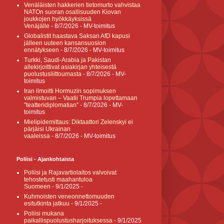
Venäläisten hakkerien tietomurto vahvistaa
NATOn suoran osallisuuden Kiovan
joukkojen hyökkäyksissä
Venäjälle
- 8/7/2026
- MV-toimitus
Globalistit haastava Saksan AfD kapusi
jälleen uuteen kansansuosion
ennätykseen
- 8/7/2026
- MV-toimitus
Turkki, Saudi-Arabia ja Pakistan
allekirjoittivat asiakirjan yhteisestä
puolustusliittoumasta
- 8/7/2026
- MV-
toimitus
Iran ilmoitti Hormuzin sopimuksen
valmistuvan – Vaatii Trumpia lopettamaan
”teatteridiplomatian”
- 8/7/2026
- MV-
toimitus
Mielipidemittaus: Diktaattori Zelenskyi ei
pärjäisi Ukrainan
vaaleissa
- 8/7/2026
- MV-toimitus
Poliisi - Ajankohtaista
Poliisi ja Rajavartiolaitos valvoivat
tehostetusti maahantuloa
Suomeen
- 9/1/2025
-
Kuhmoisten veneonnettomuuden
esitutkinta jatkuu
- 9/1/2025
-
Poliisi mukana
paikallispuolustusharjoituksessa
- 9/1/2025