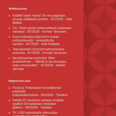
Verkkouutiset
Kiitätkö usein muita? Se voi paljastaa
sinusta yllättävän piirteen
- 8/7/2026
- Ville
Mäkilä
Yle: Tästä syystä bideesuihkuja saatetaan
varastaa
- 8/7/2026
- Konsta Tarnanen
Kuusi prikaatia pitää kiinni sodan
polttopisteestä – analyytikolta
varoitus
- 8/7/2026
- Antti Kirkkala
Tekoälymallit ryhtyivät hakkeroimaan
testeissä
- 8/7/2026
- Konsta Tarnanen
Venäläissotilas myöntää: Olen
sotarikollinen – ”Meillä ei ole armeijaa,
vaan rosvojoukko”
- 8/7/2026
- Veikko
Jarmala
Nykysuomi.com
Puola ja Yhdysvallat neuvottelevat
pysyvistä
sotilastukikohdista
- 8/6/2026
- Toimitus
Neljää 15-vuotiasta vastaan nostettu
syytteet SiS-laitoksen mellakan
jälkeen
- 8/6/2026
- Toimitus
Yli 1 000 saksalaista oikeusalan