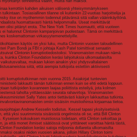
an myöntänyt tehneensä väärin, mutta hän maksoi.
rinaa kerrottiin kahden aikuisen välisenä yhteisymmärrykseen
ulkintaan. Tosiasiallinen tilanne oli kuitenkin 22-vuotias harjoittelija ja
insky itse on myöhemmin todennut pitävänsä sitä vallan väärinkäyttönä.
ndaalista huomattavasti häntä helpommalla. Useat merkittävät
änen olisi pitänyt erota. The New York Times huomautti, että vuoteen
ei halunnut Clintonin kampanjoivan puolestaan. Tämä on merkittävä
ähes koskemattoman virkasyytemenettelyille.
lökohtainen käytös on yksi luku, mutta Clintonin vuosien taloudellinen
teri Pam Bondi ja FBI:n johtaja Kash Patel toimittivat senaatin
 kutsuivat Clintonin korruptiotiedostoiksi. Viranomaisten mukaan nämä
tta, kuinka Clinton Foundation keräsi lahjoituksia ulkomaalaisilta
vät vaikutusvaltaa, mukaan lukien ainakin yksi yhdysvaltalainen
tusaineistoa siitä, että aiempia tutkijoita estettiin aktiivisesti
itti korruptiotutkinnan noin vuonna 2015. Asiakirjat tuntevien
isteriö lakkautti tämän tutkinnan ennen kuin se ehti edetä loppuun.
aan tutkijoiden kuvanneen laajaa poliittista esteilyä, jota kolmen
estensä taholta yrittäessään seurata rahavirtoja. Viranomaisten
ikeusministeri Sally Yates antoi tiettävästi käskyn lakkauttaa tutkinta.
invalvontaviranomaisten omiin sisäisiin muistioihinsa kirjaamaa tietoa.
ousjohtajan Andrew Kesselin todistus. Kessel tapasi yksityisetsiviä
että yksi suurimmista sisäisistä ongelmista oli se, että Bill Clinton
in. Kyseisen kokouksen muistiossa todetaan, että Clinton sekoittaa ja
n, ja että monet ihmiset säätiössä ovat yrittäneet varoittaa häntä tästä,
Clinton Foundation keräsi satoja miljoonia dollareita ulkomaisilta
urimmaksi osaksi niiden vuosien aikana, jolloin Hillary Clinton toimi
utkijoille, että Clinton käytti lahjoitusrahoja henkilökohtaisiin kuluihinsa,