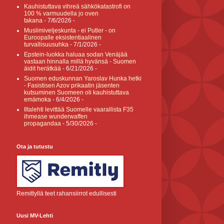
Kauhistuttava vihreä sähkökatastrofi on
100 % varmuudella jo oven
takana
- 7/6/2026
-
Muslimiveljeskunta - ei Putler - on
Euroopalle eksistentiaalinen
turvallisuusuhka
- 7/1/2026
-
Epstein-luokka haluaa sodan Venäjää
vastaan hinnalla millä hyvänsä - Suomen
äidit herätkää
- 6/21/2026
-
Suomen eduskunnan Yaroslav Hunka hetki
- Fasistisen Azov prikaatin jäsenten
kutsuminen Suomeen oli kauhistuttava
emämoka
- 6/4/2026
-
Iltalehti levittää Suomelle vaarallista F35
ihmease wunderwaffen
propagandaa
- 5/30/2026
-
Ota ja tutustu
Remitlyllä teet rahansiirrot edullisesti
Uusi MV-Lehti