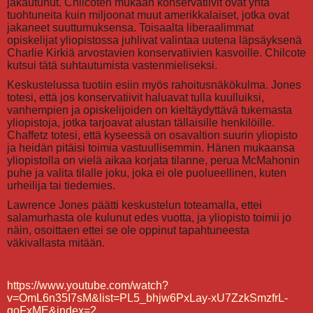
jakautunut. Chilcoten mukaan konservatiivit ovat yhtä
tuohtuneita kuin miljoonat muut amerikkalaiset, jotka ovat
jakaneet suuttumuksensa. Toisaalta liberaalimmat
opiskelijat yliopistossa juhlivat valintaa uutena läpsäyksenä
Charlie Kirkiä arvostavien konservatiivien kasvoille. Chilcote
kutsui tätä suhtautumista vastenmieliseksi.
Keskustelussa tuotiin esiin myös rahoitusnäkökulma. Jones
totesi, että jos konservatiivit haluavat tulla kuulluiksi,
vanhempien ja opiskelijoiden on kieltäydyttävä tukemasta
yliopistoja, jotka tarjoavat alustan tällaisille henkilöille.
Chaffetz totesi, että kyseessä on osavaltion suurin yliopisto
ja heidän pitäisi toimia vastuullisemmin. Hänen mukaansa
yliopistolla on vielä aikaa korjata tilanne, perua McMahonin
puhe ja valita tilalle joku, joka ei ole puolueellinen, kuten
urheilija tai tiedemies.
Lawrence Jones päätti keskustelun toteamalla, ettei
salamurhasta ole kulunut edes vuotta, ja yliopisto toimii jo
näin, osoittaen ettei se ole oppinut tapahtuneesta
väkivallasta mitään.
https://www.youtube.com/watch?
v=OmL6n35I7sM&list=PL5_bhjw6PxLay-xU7ZzkSmzfrL-
goFxME&index=2