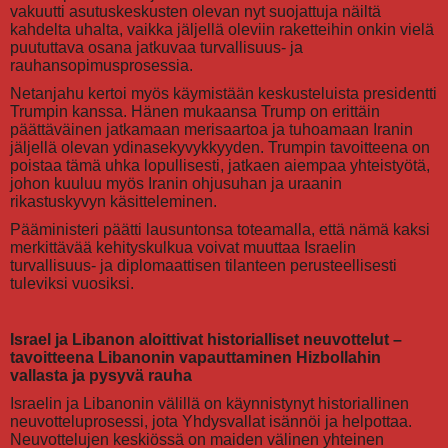
vakuutti asutuskeskusten olevan nyt suojattuja näiltä
kahdelta uhalta, vaikka jäljellä oleviin raketteihin onkin vielä
puututtava osana jatkuvaa turvallisuus- ja
rauhansopimusprosessia.
Netanjahu kertoi myös käymistään keskusteluista presidentti
Trumpin kanssa. Hänen mukaansa Trump on erittäin
päättäväinen jatkamaan merisaartoa ja tuhoamaan Iranin
jäljellä olevan ydinasekyvykkyyden. Trumpin tavoitteena on
poistaa tämä uhka lopullisesti, jatkaen aiempaa yhteistyötä,
johon kuuluu myös Iranin ohjusuhan ja uraanin
rikastuskyvyn käsitteleminen.
Pääministeri päätti lausuntonsa toteamalla, että nämä kaksi
merkittävää kehityskulkua voivat muuttaa Israelin
turvallisuus- ja diplomaattisen tilanteen perusteellisesti
tuleviksi vuosiksi.
Israel ja Libanon aloittivat historialliset neuvottelut –
tavoitteena Libanonin vapauttaminen Hizbollahin
vallasta ja pysyvä rauha
Israelin ja Libanonin välillä on käynnistynyt historiallinen
neuvotteluprosessi, jota Yhdysvallat isännöi ja helpottaa.
Neuvottelujen keskiössä on maiden välinen yhteinen