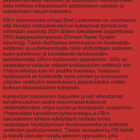
järjestelmällisesti valtioiden ja sotilastiedon varastamiseen
sekä kriittisen infrastruktuurin asettamiseen vakoilun ja
mahdollisten iskujen kohteeksi.
FBI:n kyberosaston johtaja Brett Leatherman on vahvistanut,
että Venäjän sotilastiedusteluun kytkeytyvät toimijat ovat
vähintään vuodesta 2024 lähtien toteuttaneet laajamittaista
DNS-kaappauskampanjaa (Domain Name System
hijacking). Tässä rikollisessa toiminnassa on murtauduttu
reitittimiin ja uudelleenohjattu niihin yhdistettyjen laitteiden,
kuten puhelimien ja kannettavien tietokoneiden,
tietoliikennettä GRU:n hallitsemiin järjestelmiin. GRU on
saastuttanut valtavan määrän kotitalouksien reitittimiä niin
Yhdysvalloissa kuin eri puolilla maailmaa. Vastaavia
hyökkäyksiä on kohdistettu myös pienten ja keskisuurten
yritysten verkkoihin tarkoituksena päästä käsiksi erittäin
korkean tiedusteluarvon kohteisiin.
Kampanjan massiivisen laajuuden ja sen aiheuttaman
turvallisuusuhan vuoksi viranomaiset katsoivat
välttämättömäksi ryhtyä suoriin ja tehokkaisiin vastatoimiin.
Yhdysvaltain kansallinen kyberstrategia ja FBI:n
lakisääteinen tehtävä edellyttävät rohkeita toimia
vastustajien käyttäytymisen muokkaamiseksi ja kriittisten
verkkojen puolustamiseksi. Tämän seurauksena FBI kehitti
ja toteutti oikeuden luvalla teknisen operaation, jolla