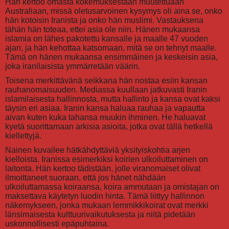
Hän kertoo omasta kokemuksestaan muutettuaan
Australiaan, missä oletusarvoinen kysymys oli aina se, onko
hän kotoisin Iranista ja onko hän muslimi. Vastauksena
tähän hän toteaa, ettei asia ole niin. Hänen mukaansa
islamia on lähes pakotettu kansalle ja maalle 47 vuoden
ajan, ja hän kehottaa katsomaan, mitä se on tehnyt maalle.
Tämä on hänen mukaansa ensimmäinen ja keskeisin asia,
joka iranilaisista ymmärretään väärin.
Toisena merkittävänä seikkana hän nostaa esiin kansan
rauhanomaisuuden. Mediassa kuullaan jatkuvasti Iranin
islamilaisesta hallinnosta, mutta hallinto ja kansa ovat kaksi
täysin eri asiaa. Iranin kansa haluaa rauhaa ja vapautta
aivan kuten kuka tahansa muukin ihminen. He haluavat
kyetä suorittamaan arkisia asioita, jotka ovat tällä hetkellä
kiellettyjä.
Nainen kuvailee hätkähdyttäviä yksityiskohtia arjen
kielloista. Iranissa esimerkiksi koirien ulkoiluttaminen on
laitonta. Hän kertoo tädistään, jolle viranomaiset olivat
ilmoittaneet suoraan, että jos hänet nähdään
ulkoiluttamassa koiraansa, koira ammutaan ja omistajan on
maksettava käytetyn luodin hinta. Tämä liittyy hallinnon
näkemykseen, jonka mukaan lemmikkikoirat ovat merkki
länsimaisesta kulttuurivaikutuksesta ja niitä pidetään
uskonnollisesti epäpuhtaina.