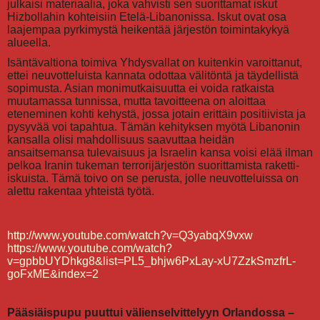
julkaisi materiaalia, joka vahvisti sen suorittamat iskut
Hizbollahin kohteisiin Etelä-Libanonissa. Iskut ovat osa
laajempaa pyrkimystä heikentää järjestön toimintakykyä
alueella.
Isäntävaltiona toimiva Yhdysvallat on kuitenkin varoittanut,
ettei neuvotteluista kannata odottaa välitöntä ja täydellistä
sopimusta. Asian monimutkaisuutta ei voida ratkaista
muutamassa tunnissa, mutta tavoitteena on aloittaa
eteneminen kohti kehystä, jossa jotain erittäin positiivista ja
pysyvää voi tapahtua. Tämän kehityksen myötä Libanonin
kansalla olisi mahdollisuus saavuttaa heidän
ansaitsemansa tulevaisuus ja Israelin kansa voisi elää ilman
pelkoa Iranin tukeman terrorijärjestön suorittamista raketti-
iskuista. Tämä toivo on se perusta, jolle neuvotteluissa on
alettu rakentaa yhteistä työtä.
http://www.youtube.com/watch?v=Q3yabqX9vxw
https://www.youtube.com/watch?
v=gpbbUYDhkg8&list=PL5_bhjw6PxLay-xU7ZzkSmzfrL-
goFxME&index=2
Pääsiäispupu puuttui välienselvittelyyn Orlandossa –