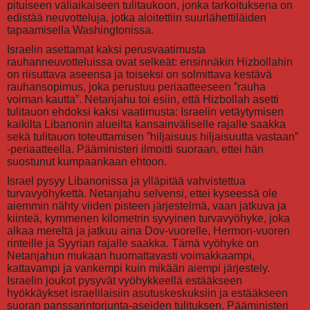
pituiseen väliaikaiseen tulitaukoon, jonka tarkoituksena on
edistää neuvotteluja, jotka aloitettiin suurlähettiläiden
tapaamisella Washingtonissa.
Israelin asettamat kaksi perusvaatimusta
rauhanneuvotteluissa ovat selkeät: ensinnäkin Hizbollahin
on riisuttava aseensa ja toiseksi on solmittava kestävä
rauhansopimus, joka perustuu periaatteeseen ”rauha
voiman kautta”. Netanjahu toi esiin, että Hizbollah asetti
tulitauon ehdoksi kaksi vaatimusta: Israelin vetäytymisen
kaikilta Libanonin alueilta kansainväliselle rajalle saakka
sekä tulitauon toteuttamisen ”hiljaisuus hiljaisuutta vastaan”
-periaatteella. Pääministeri ilmoitti suoraan, ettei hän
suostunut kumpaankaan ehtoon.
Israel pysyy Libanonissa ja ylläpitää vahvistettua
turvavyöhykettä. Netanjahu selvensi, ettei kyseessä ole
aiemmin nähty viiden pisteen järjestelmä, vaan jatkuva ja
kiinteä, kymmenen kilometrin syvyinen turvavyöhyke, joka
alkaa mereltä ja jatkuu aina Dov-vuorelle, Hermon-vuoren
rinteille ja Syyrian rajalle saakka. Tämä vyöhyke on
Netanjahun mukaan huomattavasti voimakkaampi,
kattavampi ja vankempi kuin mikään aiempi järjestely.
Israelin joukot pysyvät vyöhykkeellä estääkseen
hyökkäykset israelilaisiin asutuskeskuksiin ja estääkseen
suoran panssarintorjunta-aseiden tulituksen. Pääministeri