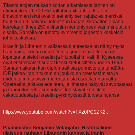
Tilastotietojen mukaan sodan alkamisesta lähtien on
eliminoitu yli 1 700 Hizbollahin militanttia. Israelin
ilmavoimien iskut ovat olleet erityisen rajuja; esimerkiksi
huhtikuun 8. päivänä toteutetun laajan iskuaallon aikana
kerrotaan lähes 250 militantin menehtyneen vain minuuttien
sisällä. Samalla on tuhottu kymmeniä järjestön keskeisiä
johtokeskuksia.
Israelin ja Libanonin välisessä tilanteessa on nähty myös
harvinaisia suoria neuvotteluja, joiden tavoitteena on
lopettaa taistelut Israelin ja Hizbollahin välillä. Kyseessä
ovat ensimmäiset suorat keskustelut sitten vuoden 1993.
Samaan aikaan kun diplomaattisia ponnisteluja tehdään,
IDF jatkaa Iranin tukemien joukkojen metsästämistä ja
niiden toimintakyvyn murentamista usealla rintamalla.
Operaatiot jatkuvat edelleen, ja ilmassa näkyvät savupatsaat
ja raunioituneet rakennukset todistavat konfliktin
vakavuudesta ja Israelin pyrkimyksestä turvata rajansa.
http://www.youtube.com/watch?v=TXz0PC1ZK2k
Pääministeri Benjamin Netanjahu: Historiallinen
tilaisuus rauhaan Libanonin kanssa ja Iranin