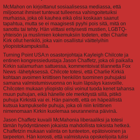
McMahon on kirjoittanut sosiaalisessa mediassa, että
miljoonat ihmiset tuntevat tulleensa vahingoitetuiksi
murhassa, joka oli kauhea eikä olisi koskaan saanut
tapahtua, mutta se ei maagisesti pyyhi pois sitä, mitä on
sanottu tai tehty. Hän viittasi erityisesti mustien, LGBTQ-
yhteisön ja muslimien kokemuksiin todeten, ettei Charlie
Kirk ollut henkilö, joka vain osallistui väittelyihin
yliopistokampuksilla.
Turning Point USA:n osastonjohtaja Kayleigh Chilcote ja
entinen kongressiedustaja Jason Chaffetz, joka oli paikalla
Kirkin salamurhan sattuessa, kommentoivat tilannetta Fox
News -lähetyksessä. Chilcote totesi, että Charlie Kirkiä
kohtaan avoimen kriittisen henkilön tuominen puhujaksi
samana valmistumisvuonna on kuin läpsäys kasvoille.
Chilcoten mukaan yliopisto olisi voinut tuoda kenet tahansa
muun puhujan, eikä hänelle ole merkitystä sillä, pitikö
puhuja Kirkistä vai ei. Hän painotti, että on häpeällistä
kutsua kampukselle puhuja, joka oli niin kriittinen
nimenomaan Kirkin kuolemaa seuranneina päivinä.
Jason Chaffetz kuvaili McMahonia liberaaliksi ja totesi
tämän hyödyntäneen jokaista mahdollista toksista hetkeä.
Chaffetzin mukaan valinta on tunteeton, epätoivoinen ja
tarpeeton. Hän korosti, että valmistuvia opiskelijoita tulisi