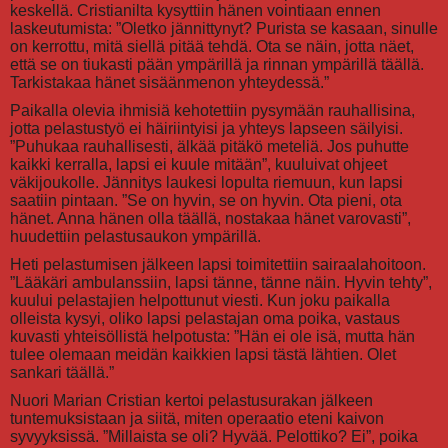
keskellä. Cristianilta kysyttiin hänen vointiaan ennen
laskeutumista: ”Oletko jännittynyt? Purista se kasaan, sinulle
on kerrottu, mitä siellä pitää tehdä. Ota se näin, jotta näet,
että se on tiukasti pään ympärillä ja rinnan ympärillä täällä.
Tarkistakaa hänet sisäänmenon yhteydessä.”
Paikalla olevia ihmisiä kehotettiin pysymään rauhallisina,
jotta pelastustyö ei häiriintyisi ja yhteys lapseen säilyisi.
”Puhukaa rauhallisesti, älkää pitäkö meteliä. Jos puhutte
kaikki kerralla, lapsi ei kuule mitään”, kuuluivat ohjeet
väkijoukolle. Jännitys laukesi lopulta riemuun, kun lapsi
saatiin pintaan. ”Se on hyvin, se on hyvin. Ota pieni, ota
hänet. Anna hänen olla täällä, nostakaa hänet varovasti”,
huudettiin pelastusaukon ympärillä.
Heti pelastumisen jälkeen lapsi toimitettiin sairaalahoitoon.
”Lääkäri ambulanssiin, lapsi tänne, tänne näin. Hyvin tehty”,
kuului pelastajien helpottunut viesti. Kun joku paikalla
olleista kysyi, oliko lapsi pelastajan oma poika, vastaus
kuvasti yhteisöllistä helpotusta: ”Hän ei ole isä, mutta hän
tulee olemaan meidän kaikkien lapsi tästä lähtien. Olet
sankari täällä.”
Nuori Marian Cristian kertoi pelastusurakan jälkeen
tuntemuksistaan ja siitä, miten operaatio eteni kaivon
syvyyksissä. ”Millaista se oli? Hyvää. Pelottiko? Ei”, poika