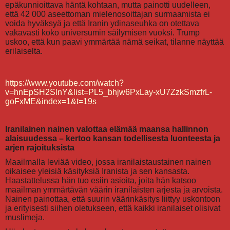
epäkunnioittava häntä kohtaan, mutta painotti uudelleen,
että 42 000 aseettoman mielenosoittajan surmaamista ei
voida hyväksyä ja että Iranin ydinaseuhka on otettava
vakavasti koko universumin säilymisen vuoksi. Trump
uskoo, että kun paavi ymmärtää nämä seikat, tilanne näyttää
erilaiselta.
https://www.youtube.com/watch?
v=hnEpSH2SlnY&list=PL5_bhjw6PxLay-xU7ZzkSmzfrL-
goFxME&index=1&t=19s
Iranilainen nainen valottaa elämää maansa hallinnon
alaisuudessa – kertoo kansan todellisesta luonteesta ja
arjen rajoituksista
Maailmalla leviää video, jossa iranilaistaustainen nainen
oikaisee yleisiä käsityksiä Iranista ja sen kansasta.
Haastattelussa hän tuo esiin asioita, joita hän katsoo
maailman ymmärtävän väärin iranilaisten arjesta ja arvoista.
Nainen painottaa, että suurin väärinkäsitys liittyy uskontoon
ja erityisesti siihen oletukseen, että kaikki iranilaiset olisivat
muslimeja.