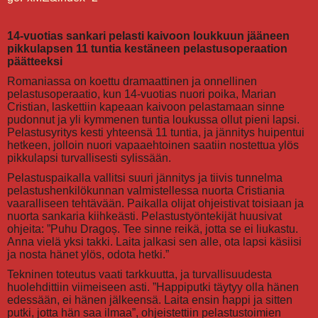
14-vuotias sankari pelasti kaivoon loukkuun jääneen
pikkulapsen 11 tuntia kestäneen pelastusoperaation
päätteeksi
Romaniassa on koettu dramaattinen ja onnellinen
pelastusoperaatio, kun 14-vuotias nuori poika, Marian
Cristian, laskettiin kapeaan kaivoon pelastamaan sinne
pudonnut ja yli kymmenen tuntia loukussa ollut pieni lapsi.
Pelastusyritys kesti yhteensä 11 tuntia, ja jännitys huipentui
hetkeen, jolloin nuori vapaaehtoinen saatiin nostettua ylös
pikkulapsi turvallisesti sylissään.
Pelastuspaikalla vallitsi suuri jännitys ja tiivis tunnelma
pelastushenkilökunnan valmistellessa nuorta Cristiania
vaaralliseen tehtävään. Paikalla olijat ohjeistivat toisiaan ja
nuorta sankaria kiihkeästi. Pelastustyöntekijät huusivat
ohjeita: ”Puhu Dragoș. Tee sinne reikä, jotta se ei liukastu.
Anna vielä yksi takki. Laita jalkasi sen alle, ota lapsi käsiisi
ja nosta hänet ylös, odota hetki.”
Tekninen toteutus vaati tarkkuutta, ja turvallisuudesta
huolehdittiin viimeiseen asti. ”Happiputki täytyy olla hänen
edessään, ei hänen jälkeensä. Laita ensin happi ja sitten
putki, jotta hän saa ilmaa”, ohjeistettiin pelastustoimien