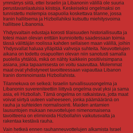
ymmärrys siitä, ettei Israelin ja Libanonin välillä ole suuria
perustavanlaatuisia kiistoja. Keskeiseksi ongelmaksi on
tunnistettu molempia osapuolia koskettava tilanne, jossa
Iranin hallitsema ja Hizbollahiksi kutsuttu miehitysvoima
hallitsee Libanonia.
Yhdysvaltain edustaja korosti tilaisuuden historiallisuutta ja
totesi maan olevan erittäin kunnioitettu saadessaan toimia
tässä välittäjän roolissa kahden sellaisen maan välillä, joihin
Yhdysvallat haluaa ylläpitää vahvoja suhteita. Neuvottelujen
aikana on todettu osapuolten olevan niin sanotusti samalla
puolella yhtälöä, mikä on nähty kaikkein positiivisimpana
asiana, joka tapaamisesta on voitu saavuttaa. Molemmat
maat ovat yhdistyneet tavoitteessaan vapauttaa Libanon
Iranin dominoimasta Hizbollahista.
Tilannekuva on selkeä: Israelin turvallisuusongelma ja
Libanonin suvereniteettiin liittyvä ongelma ovat yksi ja sama
asia, eli Hizbollah. Tämä ongelma on ratkaistava, jotta maat
voivat siirtyä uuteen vaiheeseen, jonka päämääränä on
rauha ja suhteiden normalisointi. Maiden antamien
lausuntojen mukaan neuvottelujen nimenomaisena
tavoitteena on eliminoida Hizbollahin vaikutusvalta ja
rakentaa kestävä rauha.
Vain hetkeä ennen rauhanneuvottelujen alkamista Israel