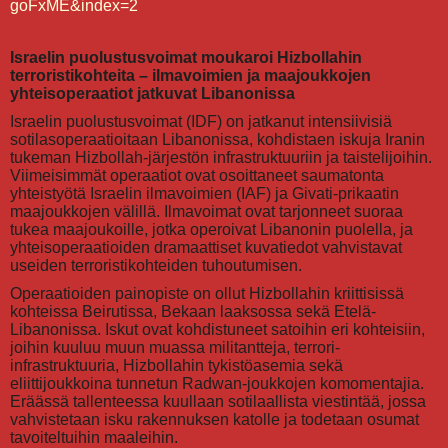
goFxME&index=2
Israelin puolustusvoimat moukaroi Hizbollahin
terroristikohteita – ilmavoimien ja maajoukkojen
yhteisoperaatiot jatkuvat Libanonissa
Israelin puolustusvoimat (IDF) on jatkanut intensiivisiä
sotilasoperaatioitaan Libanonissa, kohdistaen iskuja Iranin
tukeman Hizbollah-järjestön infrastruktuuriin ja taistelijoihin.
Viimeisimmät operaatiot ovat osoittaneet saumatonta
yhteistyötä Israelin ilmavoimien (IAF) ja Givati-prikaatin
maajoukkojen välillä. Ilmavoimat ovat tarjonneet suoraa
tukea maajoukoille, jotka operoivat Libanonin puolella, ja
yhteisoperaatioiden dramaattiset kuvatiedot vahvistavat
useiden terroristikohteiden tuhoutumisen.
Operaatioiden painopiste on ollut Hizbollahin kriittisissä
kohteissa Beirutissa, Bekaan laaksossa sekä Etelä-
Libanonissa. Iskut ovat kohdistuneet satoihin eri kohteisiin,
joihin kuuluu muun muassa militantteja, terrori-
infrastruktuuria, Hizbollahin tykistöasemia sekä
eliittijoukkoina tunnetun Radwan-joukkojen komomentajia.
Eräässä tallenteessa kuullaan sotilaallista viestintää, jossa
vahvistetaan isku rakennuksen katolle ja todetaan osumat
tavoiteltuihin maaleihin.