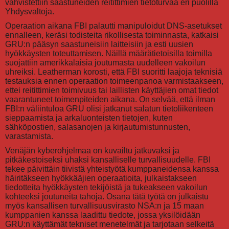
vahvistettiin saastuneiden reitittimien tietoturvaa eri puolilla
Yhdysvaltoja.
Operaation aikana FBI palautti manipuloidut DNS-asetukset
ennalleen, keräsi todisteita rikollisesta toiminnasta, katkaisi
GRU:n pääsyn saastuneisiin laitteisiin ja esti uusien
hyökkäysten toteuttamisen. Näillä määrätietoisilla toimilla
suojattiin amerikkalaisia joutumasta uudelleen vakoilun
uhreiksi. Leatherman korosti, että FBI suoritti laajoja teknisiä
testauksia ennen operaation toimeenpanoa varmistaakseen,
ettei reitittimien toimivuus tai laillisten käyttäjien omat tiedot
vaarantuneet toimenpiteiden aikana. On selvää, että ilman
FBI:n väliintuloa GRU olisi jatkanut salatun tietoliikenteen
sieppaamista ja arkaluonteisten tietojen, kuten
sähköpostien, salasanojen ja kirjautumistunnusten,
varastamista.
Venäjän kyberohjelmaa on kuvailtu jatkuvaksi ja
pitkäkestoiseksi uhaksi kansalliselle turvallisuudelle. FBI
tekee päivittäin tiivistä yhteistyötä kumppaneidensa kanssa
häiritäkseen hyökkääjien operaatioita, julkaistakseen
tiedotteita hyökkäysten tekijöistä ja tukeakseen vakoilun
kohteeksi joutuneita tahoja. Osana tätä työtä on julkaistu
myös kansallisen turvallisuusvirasto NSA:n ja 15 maan
kumppanien kanssa laadittu tiedote, jossa yksilöidään
GRU:n käyttämät tekniset menetelmät ja tarjotaan selkeitä