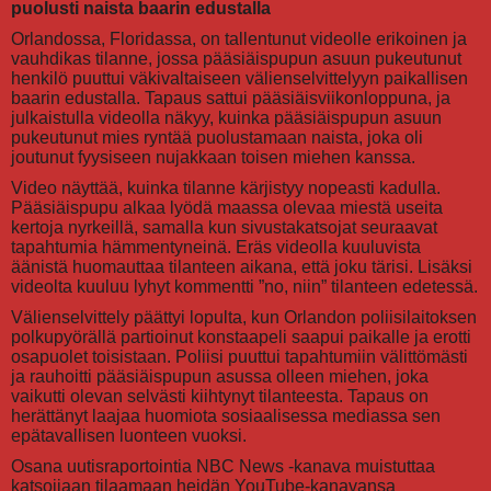
puolusti naista baarin edustalla
Orlandossa, Floridassa, on tallentunut videolle erikoinen ja
vauhdikas tilanne, jossa pääsiäispupun asuun pukeutunut
henkilö puuttui väkivaltaiseen välienselvittelyyn paikallisen
baarin edustalla. Tapaus sattui pääsiäisviikonloppuna, ja
julkaistulla videolla näkyy, kuinka pääsiäispupun asuun
pukeutunut mies ryntää puolustamaan naista, joka oli
joutunut fyysiseen nujakkaan toisen miehen kanssa.
Video näyttää, kuinka tilanne kärjistyy nopeasti kadulla.
Pääsiäispupu alkaa lyödä maassa olevaa miestä useita
kertoja nyrkeillä, samalla kun sivustakatsojat seuraavat
tapahtumia hämmentyneinä. Eräs videolla kuuluvista
äänistä huomauttaa tilanteen aikana, että joku tärisi. Lisäksi
videolta kuuluu lyhyt kommentti ”no, niin” tilanteen edetessä.
Välienselvittely päättyi lopulta, kun Orlandon poliisilaitoksen
polkupyörällä partioinut konstaapeli saapui paikalle ja erotti
osapuolet toisistaan. Poliisi puuttui tapahtumiin välittömästi
ja rauhoitti pääsiäispupun asussa olleen miehen, joka
vaikutti olevan selvästi kiihtynyt tilanteesta. Tapaus on
herättänyt laajaa huomiota sosiaalisessa mediassa sen
epätavallisen luonteen vuoksi.
Osana uutisraportointia NBC News -kanava muistuttaa
katsojiaan tilaamaan heidän YouTube-kanavansa