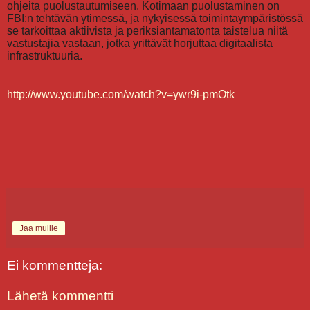
ohjeita puolustautumiseen. Kotimaan puolustaminen on
FBI:n tehtävän ytimessä, ja nykyisessä toimintaympäristössä
se tarkoittaa aktiivista ja periksiantamatonta taistelua niitä
vastustajia vastaan, jotka yrittävät horjuttaa digitaalista
infrastruktuuria.
http://www.youtube.com/watch?v=ywr9i-pmOtk
Jaa muille
Ei kommentteja:
Lähetä kommentti