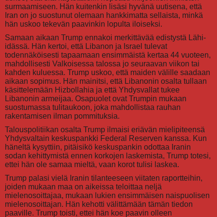
surmaamiseen. Hän kuitenkin lisäsi hyvänä uutisena, että
Iran on jo suostunut olemaan hankkimatta sellaista, minkä
hän uskoo tekevän paavinkin lopulta iloiseksi.
Samaan aikaan Trump ennakoi merkittävää edistystä Lähi-
idässä. Hän kertoi, että Libanon ja Israel tulevat
todennäköisesti tapaamaan ensimmäistä kertaa 44 vuoteen,
mahdollisesti Valkoisessa talossa jo seuraavan viikon tai
kahden kuluessa. Trump uskoo, että maiden välille saadaan
aikaan sopimus. Hän mainitsi, että Libanonin osalta tullaan
käsittelemään Hizbollahia ja että Yhdysvallat tukee
Libanonin armeijaa. Osapuolet ovat Trumpin mukaan
suostumassa tulitaukoon, joka mahdollistaa rauhan
rakentamisen ilman pommituksia.
Talouspolitiikan osalta Trump ilmaisi eriävän mielipiteensä
Yhdysvaltain keskuspankki Federal Reserven kanssa. Kun
häneltä kysyttiin, pitäisikö keskuspankin odottaa Iranin
sodan kehittymistä ennen korkojen laskemista, Trump totesi,
ettei hän ole samaa mieltä, vaan korot tulisi laskea.
Trump palasi vielä Iranin tilanteeseen viitaten raportteihin,
joiden mukaan maa on aikeissa teloittaa neljä
mielenosoittajaa, mukaan lukien ensimmäisen naispuolisen
mielenosoittajan. Hän kehotti välittämään tämän tiedon
paaville. Trump toisti, ettei hän koe paavin olleen