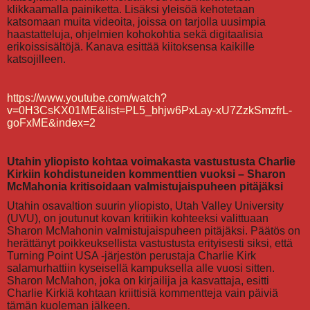
klikkaamalla painiketta. Lisäksi yleisöä kehotetaan
katsomaan muita videoita, joissa on tarjolla uusimpia
haastatteluja, ohjelmien kohokohtia sekä digitaalisia
erikoissisältöjä. Kanava esittää kiitoksensa kaikille
katsojilleen.
https://www.youtube.com/watch?
v=0H3CsKX01ME&list=PL5_bhjw6PxLay-xU7ZzkSmzfrL-
goFxME&index=2
Utahin yliopisto kohtaa voimakasta vastustusta Charlie
Kirkiin kohdistuneiden kommenttien vuoksi – Sharon
McMahonia kritisoidaan valmistujaispuheen pitäjäksi
Utahin osavaltion suurin yliopisto, Utah Valley University
(UVU), on joutunut kovan kritiikin kohteeksi valittuaan
Sharon McMahonin valmistujaispuheen pitäjäksi. Päätös on
herättänyt poikkeuksellista vastustusta erityisesti siksi, että
Turning Point USA -järjestön perustaja Charlie Kirk
salamurhattiin kyseisellä kampuksella alle vuosi sitten.
Sharon McMahon, joka on kirjailija ja kasvattaja, esitti
Charlie Kirkiä kohtaan kriittisiä kommentteja vain päiviä
tämän kuoleman jälkeen.