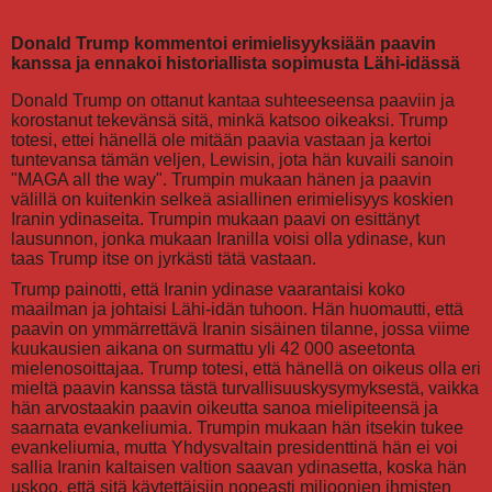
Donald Trump kommentoi erimielisyyksiään paavin
kanssa ja ennakoi historiallista sopimusta Lähi-idässä
Donald Trump on ottanut kantaa suhteeseensa paaviin ja
korostanut tekevänsä sitä, minkä katsoo oikeaksi. Trump
totesi, ettei hänellä ole mitään paavia vastaan ja kertoi
tuntevansa tämän veljen, Lewisin, jota hän kuvaili sanoin
"MAGA all the way". Trumpin mukaan hänen ja paavin
välillä on kuitenkin selkeä asiallinen erimielisyys koskien
Iranin ydinaseita. Trumpin mukaan paavi on esittänyt
lausunnon, jonka mukaan Iranilla voisi olla ydinase, kun
taas Trump itse on jyrkästi tätä vastaan.
Trump painotti, että Iranin ydinase vaarantaisi koko
maailman ja johtaisi Lähi-idän tuhoon. Hän huomautti, että
paavin on ymmärrettävä Iranin sisäinen tilanne, jossa viime
kuukausien aikana on surmattu yli 42 000 aseetonta
mielenosoittajaa. Trump totesi, että hänellä on oikeus olla eri
mieltä paavin kanssa tästä turvallisuuskysymyksestä, vaikka
hän arvostaakin paavin oikeutta sanoa mielipiteensä ja
saarnata evankeliumia. Trumpin mukaan hän itsekin tukee
evankeliumia, mutta Yhdysvaltain presidenttinä hän ei voi
sallia Iranin kaltaisen valtion saavan ydinasetta, koska hän
uskoo, että sitä käytettäisiin nopeasti miljoonien ihmisten