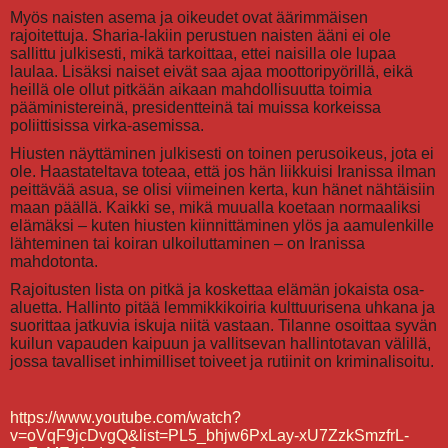
Myös naisten asema ja oikeudet ovat äärimmäisen
rajoitettuja. Sharia-lakiin perustuen naisten ääni ei ole
sallittu julkisesti, mikä tarkoittaa, ettei naisilla ole lupaa
laulaa. Lisäksi naiset eivät saa ajaa moottoripyörillä, eikä
heillä ole ollut pitkään aikaan mahdollisuutta toimia
pääministereinä, presidentteinä tai muissa korkeissa
poliittisissa virka-asemissa.
Hiusten näyttäminen julkisesti on toinen perusoikeus, jota ei
ole. Haastateltava toteaa, että jos hän liikkuisi Iranissa ilman
peittävää asua, se olisi viimeinen kerta, kun hänet nähtäisiin
maan päällä. Kaikki se, mikä muualla koetaan normaaliksi
elämäksi – kuten hiusten kiinnittäminen ylös ja aamulenkille
lähteminen tai koiran ulkoiluttaminen – on Iranissa
mahdotonta.
Rajoitusten lista on pitkä ja koskettaa elämän jokaista osa-
aluetta. Hallinto pitää lemmikkikoiria kulttuurisena uhkana ja
suorittaa jatkuvia iskuja niitä vastaan. Tilanne osoittaa syvän
kuilun vapauden kaipuun ja vallitsevan hallintotavan välillä,
jossa tavalliset inhimilliset toiveet ja rutiinit on kriminalisoitu.
https://www.youtube.com/watch?
v=oVqF9jcDvgQ&list=PL5_bhjw6PxLay-xU7ZzkSmzfrL-