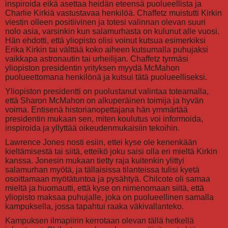
inspiroida eikä asettaa heidän eteensä puolueellista ja
Charlie Kirkiä vastustavaa henkilöä. Chaffetz muistutti Kirkin
viestin olleen positiivinen ja totesi valinnan olevan suuri
nolo asia, varsinkin kun salamurhasta on kulunut alle vuosi.
Hän ehdotti, että yliopisto olisi voinut kutsua esimerkiksi
Erika Kirkin tai välttää koko aiheen kutsumalla puhujaksi
vaikkapa astronautin tai urheilijan. Chaffetz tyrmäsi
yliopiston presidentin yrityksen myydä McMahon
puolueettomana henkilönä ja kutsui tätä puolueelliseksi.
Yliopiston presidentti on puolustanut valintaa toteamalla,
että Sharon McMahon on alkuperäinen toimija ja hyvän
voima. Entisenä historianopettajana hän ymmärtää
presidentin mukaan sen, miten koulutus voi informoida,
inspiroida ja yllyttää oikeudenmukaisiin tekoihin.
Lawrence Jones nosti esiin, ettei kyse ole kenenkään
kieltämisestä tai siitä, etteikö joku saisi olla eri mieltä Kirkin
kanssa. Jonesin mukaan tietty raja kuitenkin ylittyi
salamurhan myötä, ja tällaisissa tilanteissa tulisi kyetä
osoittamaan myötätuntoa ja pysähtyä. Chilcote oli samaa
mieltä ja huomautti, että kyse on nimenomaan siitä, että
yliopisto maksaa puhujalle, joka on puolueellinen samalla
kampuksella, jossa tapahtui raaka väkivallanteko.
Kampuksen ilmapiirin kerrotaan olevan tällä hetkellä