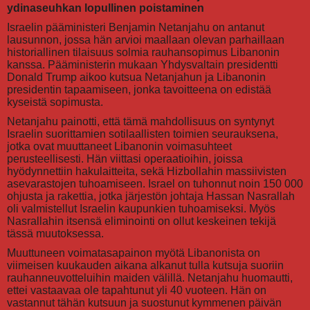
ydinaseuhkan lopullinen poistaminen
Israelin pääministeri Benjamin Netanjahu on antanut
lausunnon, jossa hän arvioi maallaan olevan parhaillaan
historiallinen tilaisuus solmia rauhansopimus Libanonin
kanssa. Pääministerin mukaan Yhdysvaltain presidentti
Donald Trump aikoo kutsua Netanjahun ja Libanonin
presidentin tapaamiseen, jonka tavoitteena on edistää
kyseistä sopimusta.
Netanjahu painotti, että tämä mahdollisuus on syntynyt
Israelin suorittamien sotilaallisten toimien seurauksena,
jotka ovat muuttaneet Libanonin voimasuhteet
perusteellisesti. Hän viittasi operaatioihin, joissa
hyödynnettiin hakulaitteita, sekä Hizbollahin massiivisten
asevarastojen tuhoamiseen. Israel on tuhonnut noin 150 000
ohjusta ja rakettia, jotka järjestön johtaja Hassan Nasrallah
oli valmistellut Israelin kaupunkien tuhoamiseksi. Myös
Nasrallahin itsensä eliminointi on ollut keskeinen tekijä
tässä muutoksessa.
Muuttuneen voimatasapainon myötä Libanonista on
viimeisen kuukauden aikana alkanut tulla kutsuja suoriin
rauhanneuvotteluihin maiden välillä. Netanjahu huomautti,
ettei vastaavaa ole tapahtunut yli 40 vuoteen. Hän on
vastannut tähän kutsuun ja suostunut kymmenen päivän