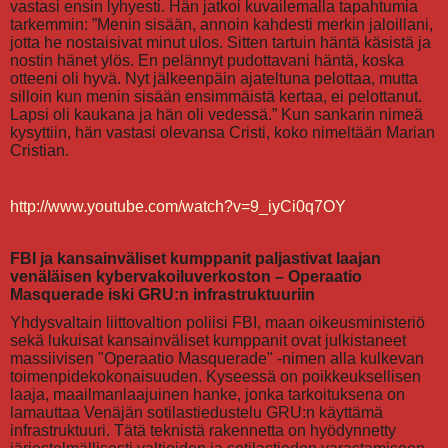
vastasi ensin lyhyesti. Hän jatkoi kuvailemalla tapahtumia
tarkemmin: ”Menin sisään, annoin kahdesti merkin jaloillani,
jotta he nostaisivat minut ulos. Sitten tartuin häntä käsistä ja
nostin hänet ylös. En pelännyt pudottavani häntä, koska
otteeni oli hyvä. Nyt jälkeenpäin ajateltuna pelottaa, mutta
silloin kun menin sisään ensimmäistä kertaa, ei pelottanut.
Lapsi oli kaukana ja hän oli vedessä.” Kun sankarin nimeä
kysyttiin, hän vastasi olevansa Cristi, koko nimeltään Marian
Cristian.
http://www.youtube.com/watch?v=9_iyCi0q7OY
FBI ja kansainväliset kumppanit paljastivat laajan
venäläisen kybervakoiluverkoston – Operaatio
Masquerade iski GRU:n infrastruktuuriin
Yhdysvaltain liittovaltion poliisi FBI, maan oikeusministeriö
sekä lukuisat kansainväliset kumppanit ovat julkistaneet
massiivisen "Operaatio Masquerade" -nimen alla kulkevan
toimenpidekokonaisuuden. Kyseessä on poikkeuksellisen
laaja, maailmanlaajuinen hanke, jonka tarkoituksena on
lamauttaa Venäjän sotilastiedustelu GRU:n käyttämä
infrastruktuuri. Tätä teknistä rakennetta on hyödynnetty