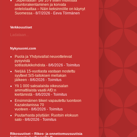
”Superlaatan” piti 10 v sitten mullistaa
asuntorakentaminen ja korvata
ontelolaattaa – Näin keksinnölle on käynyt
Suomessa
- 8/7/2026
- Eeva Törmänen
Verkkouutiset
Ladataan...
Nykysuomi.com
Puola ja Yhdysvallat neuvottelevat
pysyvistä
sotilastukikohdista
- 8/6/2026
- Toimitus
Neljää 15-vuotiasta vastaan nostettu
syytteet SiS-laitoksen mellakan
jälkeen
- 8/6/2026
- Toimitus
Yli 1 000 saksalaista oikeusalan
ammattilaista vaatii AfD:n
kieltämistä
- 8/6/2026
- Toimitus
Ensimmäinen tiikeri vapautettu luontoon
Kazakstanissa 70
vuoteen
- 8/6/2026
- Toimitus
Puutarhasta pöytään: Ruotsin elokuun
sato
- 8/6/2026
- Toimitus
Rikosuutiset – Rikos- ja onnettomuusuutisia