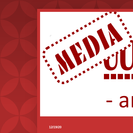
.
12/19/20