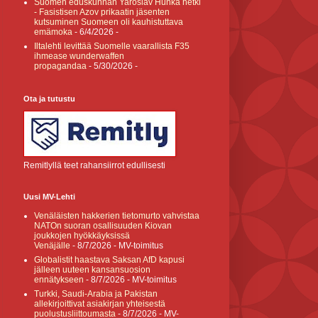
Suomen eduskunnan Yaroslav Hunka hetki
- Fasistisen Azov prikaatin jäsenten
kutsuminen Suomeen oli kauhistuttava
emämoka
- 6/4/2026
-
Iltalehti levittää Suomelle vaarallista F35
ihmease wunderwaffen
propagandaa
- 5/30/2026
-
Ota ja tutustu
Remitlyllä teet rahansiirrot edullisesti
Uusi MV-Lehti
Venäläisten hakkerien tietomurto vahvistaa
NATOn suoran osallisuuden Kiovan
joukkojen hyökkäyksissä
Venäjälle
- 8/7/2026
- MV-toimitus
Globalistit haastava Saksan AfD kapusi
jälleen uuteen kansansuosion
ennätykseen
- 8/7/2026
- MV-toimitus
Turkki, Saudi-Arabia ja Pakistan
allekirjoittivat asiakirjan yhteisestä
puolustusliittoumasta
- 8/7/2026
- MV-