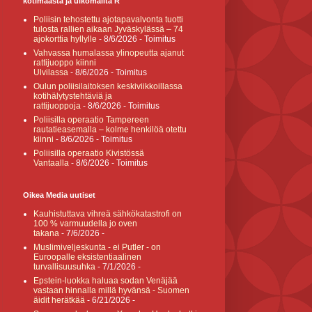
kotimaasta ja ulkomailta R
Poliisin tehostettu ajotapavalvonta tuotti
tulosta rallien aikaan Jyväskylässä – 74
ajokorttia hyllylle
- 8/6/2026
- Toimitus
Vahvassa humalassa ylinopeutta ajanut
rattijuoppo kiinni
Ulvilassa
- 8/6/2026
- Toimitus
Oulun poliisilaitoksen keskiviikkoillassa
kotihälytystehtäviä ja
rattijuoppoja
- 8/6/2026
- Toimitus
Poliisilla operaatio Tampereen
rautatieasemalla – kolme henkilöä otettu
kiinni
- 8/6/2026
- Toimitus
Poliisilla operaatio Kivistössä
Vantaalla
- 8/6/2026
- Toimitus
Oikea Media uutiset
Kauhistuttava vihreä sähkökatastrofi on
100 % varmuudella jo oven
takana
- 7/6/2026
-
Muslimiveljeskunta - ei Putler - on
Euroopalle eksistentiaalinen
turvallisuusuhka
- 7/1/2026
-
Epstein-luokka haluaa sodan Venäjää
vastaan hinnalla millä hyvänsä - Suomen
äidit herätkää
- 6/21/2026
-