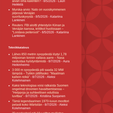
aivan oma kalenteri?
- 8/5/2026
- Lauri
Heikkilä
Murska-arvio: Nato on vuosikymmenen
jäljessä Venäjän
suorituskyvystä
- 8/5/2026
- Katariina
Lankinen
Reuters: FBI aloitti yhteistyön Kiinan ja
Venäjän kanssa, kriitikot huolissaan –
"Loistava peiterooli"
- 8/5/2026
- Katariina
Lankinen
Tekniikkatalous
Lähes 850 metrin syvyydestä löytyi 1,78
miljoonan tonnin valtava aarre – Nasa
vastustaa hyödyntämistä
- 8/7/2026
- Aura
Heikinheimo
3 000 m syvyydestä piti saada 32 MW
lämpöä – Tulikin jättifiasko: ”Maailman
kallein reikä”
- 8/7/2026
- Aleksi
Kolehmainen
Kaksi teknologiaa voisi ratkaista Suomen
ongelmat droonien havaitsemisessa –
”Helppoja ja suhteellisen edullisia
luvittaa”
- 8/7/2026
- Kristiina Suojanen
Tämä legendaarinen 1970-luvun moottori
pelasti koko Wärtsilän
- 8/7/2026
- Aleksi
Kolehmainen