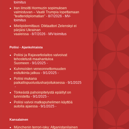
toimitus
Iran ilmoitti Hormuzin sopimuksen
valmistuvan – Vaatii Trumpia lopettamaan
”teatteridiplomatian”
- 8/7/2026
- MV-
toimitus
Mielipidemittaus: Diktaattori Zelenskyi ei
pärjäisi Ukrainan
vaaleissa
- 8/7/2026
- MV-toimitus
Poliisi - Ajankohtaista
Poliisi ja Rajavartiolaitos valvoivat
tehostetusti maahantuloa
Suomeen
- 9/1/2025
-
Kuhmoisten veneonnettomuuden
esitutkinta jatkuu
- 9/1/2025
-
Poliisi mukana
paikallispuolustusharjoituksessa
- 9/1/2025
-
Törkeästä pahoinpitelystä epäillyt on
tunnistettu
- 9/1/2025
-
Poliisi valvoi matkapuhelimen käyttöä
autolla ajaessa
- 9/1/2025
-
Kansalainen
Münchenin terrori-isku: Afganistanilainen