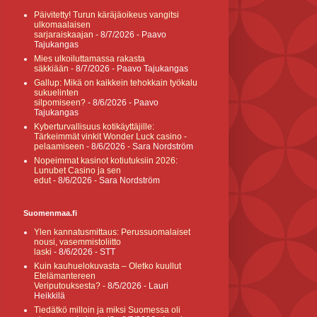
Päivitetty! Turun käräjäoikeus vangitsi
ulkomaalaisen
sarjaraiskaajan
- 8/7/2026
- Paavo
Tajukangas
Mies ulkoiluttamassa rakasta
säkkiään
- 8/7/2026
- Paavo Tajukangas
Gallup: Mikä on kaikkein tehokkain työkalu
sukuelinten
silpomiseen?
- 8/6/2026
- Paavo
Tajukangas
Kyberturvallisuus kotikäyttäjille:
Tärkeimmät vinkit Wonder Luck casino -
pelaamiseen
- 8/6/2026
- Sara Nordström
Nopeimmat kasinot kotiutuksiin 2026:
Lunubet Casino ja sen
edut
- 8/6/2026
- Sara Nordström
Suomenmaa.fi
Ylen kannatusmittaus: Perussuomalaiset
nousi, vasemmistoliitto
laski
- 8/6/2026
- STT
Kuin kauhuelokuvasta – Oletko kuullut
Etelämantereen
Veriputouksesta?
- 8/5/2026
- Lauri
Heikkilä
Tiedätkö milloin ja miksi Suomessa oli