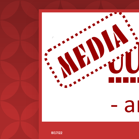
.
8/17/22