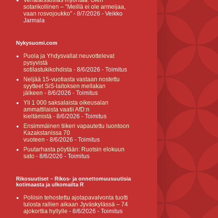
Venäläissotilas myöntää: Olen
sotarikollinen – ”Meillä ei ole armeijaa,
vaan rosvojoukko”
- 8/7/2026
- Veikko
Jarmala
Nykysuomi.com
Puola ja Yhdysvallat neuvottelevat
pysyvistä
sotilastukikohdista
- 8/6/2026
- Toimitus
Neljää 15-vuotiasta vastaan nostettu
syytteet SiS-laitoksen mellakan
jälkeen
- 8/6/2026
- Toimitus
Yli 1 000 saksalaista oikeusalan
ammattilaista vaatii AfD:n
kieltämistä
- 8/6/2026
- Toimitus
Ensimmäinen tiikeri vapautettu luontoon
Kazakstanissa 70
vuoteen
- 8/6/2026
- Toimitus
Puutarhasta pöytään: Ruotsin elokuun
sato
- 8/6/2026
- Toimitus
Rikosuutiset – Rikos- ja onnettomuusuutisia
kotimaasta ja ulkomailta R
Poliisin tehostettu ajotapavalvonta tuotti
tulosta rallien aikaan Jyväskylässä – 74
ajokorttia hyllylle
- 8/6/2026
- Toimitus