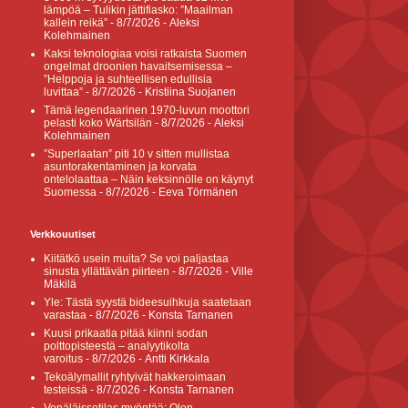
lämpöä – Tulikin jättifiasko: ”Maailman
kallein reikä”
- 8/7/2026
- Aleksi
Kolehmainen
Kaksi teknologiaa voisi ratkaista Suomen
ongelmat droonien havaitsemisessa –
”Helppoja ja suhteellisen edullisia
luvittaa”
- 8/7/2026
- Kristiina Suojanen
Tämä legendaarinen 1970-luvun moottori
pelasti koko Wärtsilän
- 8/7/2026
- Aleksi
Kolehmainen
”Superlaatan” piti 10 v sitten mullistaa
asuntorakentaminen ja korvata
ontelolaattaa – Näin keksinnölle on käynyt
Suomessa
- 8/7/2026
- Eeva Törmänen
Verkkouutiset
Kiitätkö usein muita? Se voi paljastaa
sinusta yllättävän piirteen
- 8/7/2026
- Ville
Mäkilä
Yle: Tästä syystä bideesuihkuja saatetaan
varastaa
- 8/7/2026
- Konsta Tarnanen
Kuusi prikaatia pitää kiinni sodan
polttopisteestä – analyytikolta
varoitus
- 8/7/2026
- Antti Kirkkala
Tekoälymallit ryhtyivät hakkeroimaan
testeissä
- 8/7/2026
- Konsta Tarnanen