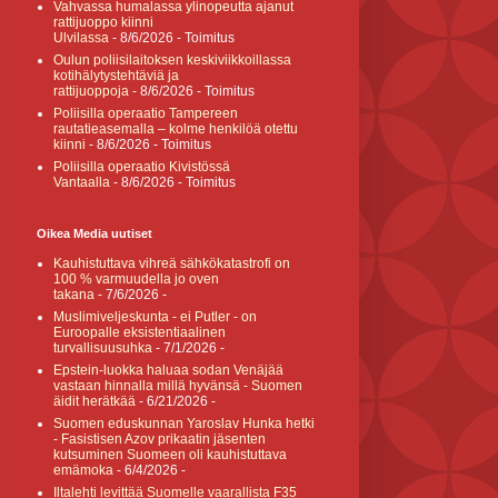
Vahvassa humalassa ylinopeutta ajanut
rattijuoppo kiinni
Ulvilassa
- 8/6/2026
- Toimitus
Oulun poliisilaitoksen keskiviikkoillassa
kotihälytystehtäviä ja
rattijuoppoja
- 8/6/2026
- Toimitus
Poliisilla operaatio Tampereen
rautatieasemalla – kolme henkilöä otettu
kiinni
- 8/6/2026
- Toimitus
Poliisilla operaatio Kivistössä
Vantaalla
- 8/6/2026
- Toimitus
Oikea Media uutiset
Kauhistuttava vihreä sähkökatastrofi on
100 % varmuudella jo oven
takana
- 7/6/2026
-
Muslimiveljeskunta - ei Putler - on
Euroopalle eksistentiaalinen
turvallisuusuhka
- 7/1/2026
-
Epstein-luokka haluaa sodan Venäjää
vastaan hinnalla millä hyvänsä - Suomen
äidit herätkää
- 6/21/2026
-
Suomen eduskunnan Yaroslav Hunka hetki
- Fasistisen Azov prikaatin jäsenten
kutsuminen Suomeen oli kauhistuttava
emämoka
- 6/4/2026
-
Iltalehti levittää Suomelle vaarallista F35