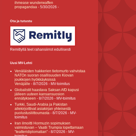
ihmease wunderwaffen
propagandaa
- 5/30/2026
-
Ota ja tutustu
Remitlyllä teet rahansiirrot edullisesti
Uusi MV-Lehti
Venäläisten hakkerien tietomurto vahvistaa
NATOn suoran osallisuuden Kiovan
joukkojen hyökkäyksissä
Venäjälle
- 8/7/2026
- MV-toimitus
Globalistit haastava Saksan AfD kapusi
jälleen uuteen kansansuosion
ennätykseen
- 8/7/2026
- MV-toimitus
Turkki, Saudi-Arabia ja Pakistan
allekirjoittivat asiakirjan yhteisestä
puolustusliittoumasta
- 8/7/2026
- MV-
toimitus
Iran ilmoitti Hormuzin sopimuksen
valmistuvan – Vaatii Trumpia lopettamaan
”teatteridiplomatian”
- 8/7/2026
- MV-