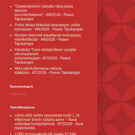
”Datakeskuksiin satsattu raha palaa
takaisin
moninkertaisena”
- 8/8/2026
- Paavo
Tajukangas
Poliisi teilasi törkeästi mopopojan, poika
sairaalaan
- 8/8/2026
- Paavo Tajukangas
Ruotsin islamistit maalittavat ruotsalaisia
islamkriitikoita
- 8/8/2026
- Paavo
Tajukangas
Päivitetty! Turun käräjäoikeus vangitsi
ulkomaalaisen
sarjaraiskaajan
- 8/7/2026
- Paavo
Tajukangas
Mies ulkoiluttamassa rakasta
säkkiään
- 8/7/2026
- Paavo Tajukangas
Suomenmaa.fi
Ladataan...
Tekniikkatalous
Lähes 850 metrin syvyydestä löytyi 1,78
miljoonan tonnin valtava aarre – Nasa
vastustaa hyödyntämistä
- 8/7/2026
- Aura
Heikinheimo
3 000 m syvyydestä piti saada 32 MW