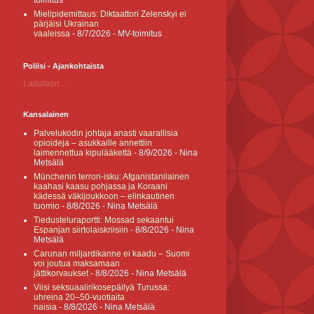
toimitus
Mielipidemittaus: Diktaattori Zelenskyi ei
pärjäisi Ukrainan
vaaleissa
- 8/7/2026
- MV-toimitus
Poliisi - Ajankohtaista
Ladataan...
Kansalainen
Palvelukodin johtaja anasti vaarallisia
opioideja – asukkaille annettiin
laimennettua kipulääkettä
- 8/9/2026
- Nina
Metsälä
Münchenin terrori-isku: Afganistanilainen
kaahasi kaasu pohjassa ja Koraani
kädessä väkijoukkoon – elinkautinen
tuomio
- 8/8/2026
- Nina Metsälä
Tiedusteluraportti: Mossad sekaantui
Espanjan siirtolaiskriisiin
- 8/8/2026
- Nina
Metsälä
Carunan miljardikanne ei kaadu – Suomi
voi joutua maksamaan
jättikorvaukset
- 8/8/2026
- Nina Metsälä
Viisi seksuaalirikosepäilyä Turussa:
uhreina 20–50-vuotiaita
naisia
- 8/8/2026
- Nina Metsälä