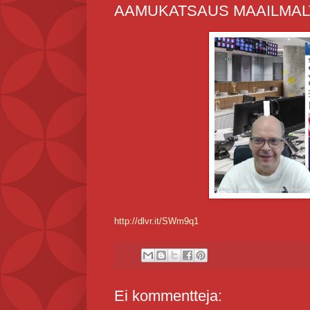
AAMUKATSAUS MAAILMALT
http://dlvr.it/SWm9q1
Ei kommentteja: