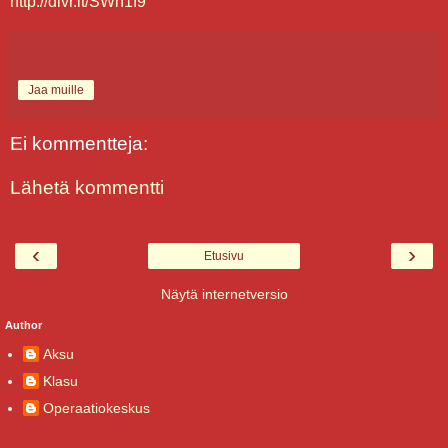
http://dlvr.it/SWn1f9
Jaa muille
Ei kommentteja:
Lähetä kommentti
‹
›
Etusivu
Näytä internetversio
Author
Aksu
Klasu
Operaatiokeskus