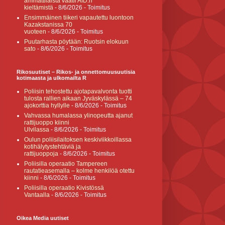
ammattilaista vaatii AfD:n
kieltämistä
- 8/6/2026
- Toimitus
Ensimmäinen tiikeri vapautettu luontoon
Kazakstanissa 70
vuoteen
- 8/6/2026
- Toimitus
Puutarhasta pöytään: Ruotsin elokuun
sato
- 8/6/2026
- Toimitus
Rikosuutiset – Rikos- ja onnettomuusuutisia
kotimaasta ja ulkomailta R
Poliisin tehostettu ajotapavalvonta tuotti
tulosta rallien aikaan Jyväskylässä – 74
ajokorttia hyllylle
- 8/6/2026
- Toimitus
Vahvassa humalassa ylinopeutta ajanut
rattijuoppo kiinni
Ulvilassa
- 8/6/2026
- Toimitus
Oulun poliisilaitoksen keskiviikkoillassa
kotihälytystehtäviä ja
rattijuoppoja
- 8/6/2026
- Toimitus
Poliisilla operaatio Tampereen
rautatieasemalla – kolme henkilöä otettu
kiinni
- 8/6/2026
- Toimitus
Poliisilla operaatio Kivistössä
Vantaalla
- 8/6/2026
- Toimitus
Oikea Media uutiset