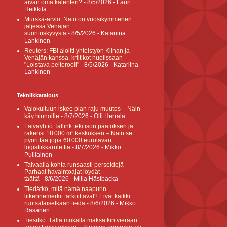
aivan oma kalenteri?
- 8/5/2026
- Lauri
Heikkilä
Murska-arvio: Nato on vuosikymmenen
jäljessä Venäjän
suorituskyvystä
- 8/5/2026
- Katariina
Lankinen
Reuters: FBI aloitti yhteistyön Kiinan ja
Venäjän kanssa, kriitikot huolissaan –
"Loistava peiterooli"
- 8/5/2026
- Katariina
Lankinen
Tekniikkatalous
Valokuituun iskee pian raju muutos – Näin
käy hinnoille
- 8/7/2026
- Olli Herrala
Laivayhtiö Tallink teki ison päätöksen ja
rakensi 18 000 m² keskuksen – Näin se
pyörittää jopa 60 000 eurolavan
logistiikkarulettia
- 8/7/2026
- Mikko
Pulliainen
Taivaalla kohta runsaasti perseidejä –
Parhaat havaintoajat löydät
täältä
- 8/6/2026
- Milla Hästbacka
Tiedätkö, mitä nämä naapurin
liikennemerkit tarkoittavat? Eivät kaikki
ruotsalaisetkaan tiedä
- 8/6/2026
- Mikko
Räsänen
Tiesitkö: Tällä mokalla maksatkin vieraan