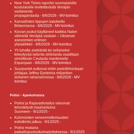
New York Times raportoi suomalaisille
koululaisille levitettävästä Venäjän
vastaisesta
propagandasta
- 8/6/2026
- MV-toimitus
Kansallisten lippujen katukielto
Britanniassa
- 8/6/2026
- MV-toimitus
Kiovan joukot käyttäneet kaikkia Naton
välineitä Venäjää vastaan – Ukrainan
asevoimien entinen
ylipäällikkö
- 8/6/2026
- MV-toimitus
Yli tuhatta alaikäistä tai sellaiseksi
tekeytyvää laitonta siirtolaista vaaditaan
siirrettävän Ceutasta mantereelle
Espanjaan
- 8/6/2026
- MV-toimitus
Suurpankit auttoivat eliitin pedofiilirenkaan
johtajaa Jeffrey Epsteinia miljardien
dollarien rahansiirroissa
- 8/6/2026
- MV-
toimitus
Poliisi - Ajankohtaista
Poliisi ja Rajavartiolaitos valvoivat
tehostetusti maahantuloa
Suomeen
- 9/1/2025
-
Kuhmoisten veneonnettomuuden
esitutkinta jatkuu
- 9/1/2025
-
Poliisi mukana
paikallispuolustusharjoituksessa
- 9/1/2025