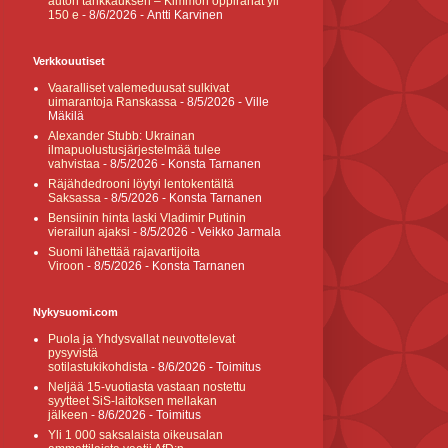
auton tankkauksen – Kimmon oppirahat yli
150 e
- 8/6/2026
- Antti Karvinen
Verkkouutiset
Vaaralliset valemeduusat sulkivat
uimarantoja Ranskassa
- 8/5/2026
- Ville
Mäkilä
Alexander Stubb: Ukrainan
ilmapuolustusjärjestelmää tulee
vahvistaa
- 8/5/2026
- Konsta Tarnanen
Räjähdedrooni löytyi lentokentältä
Saksassa
- 8/5/2026
- Konsta Tarnanen
Bensiinin hinta laski Vladimir Putinin
vierailun ajaksi
- 8/5/2026
- Veikko Jarmala
Suomi lähettää rajavartijoita
Viroon
- 8/5/2026
- Konsta Tarnanen
Nykysuomi.com
Puola ja Yhdysvallat neuvottelevat
pysyvistä
sotilastukikohdista
- 8/6/2026
- Toimitus
Neljää 15-vuotiasta vastaan nostettu
syytteet SiS-laitoksen mellakan
jälkeen
- 8/6/2026
- Toimitus
Yli 1 000 saksalaista oikeusalan