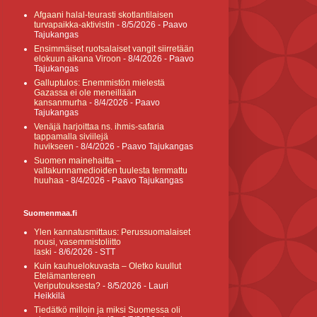
Afgaani halal-teurasti skotlantilaisen
turvapaikka-aktivistin
- 8/5/2026
- Paavo
Tajukangas
Ensimmäiset ruotsalaiset vangit siirretään
elokuun aikana Viroon
- 8/4/2026
- Paavo
Tajukangas
Galluptulos: Enemmistön mielestä
Gazassa ei ole meneillään
kansanmurha
- 8/4/2026
- Paavo
Tajukangas
Venäjä harjoittaa ns. ihmis-safaria
tappamalla siviilejä
huvikseen
- 8/4/2026
- Paavo Tajukangas
Suomen mainehaitta –
valtakunnamedioiden tuulesta temmattu
huuhaa
- 8/4/2026
- Paavo Tajukangas
Suomenmaa.fi
Ylen kannatusmittaus: Perussuomalaiset
nousi, vasemmistoliitto
laski
- 8/6/2026
- STT
Kuin kauhuelokuvasta – Oletko kuullut
Etelämantereen
Veriputouksesta?
- 8/5/2026
- Lauri
Heikkilä
Tiedätkö milloin ja miksi Suomessa oli