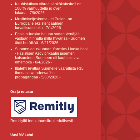
Kauhistuttava vihreä sähkökatastrofi on
100 % varmuudella jo oven
takana
- 7/6/2026
-
Muslimiveljeskunta - ei Putler - on
Euroopalle eksistentiaalinen
turvallisuusuhka
- 7/1/2026
-
Epstein-luokka haluaa sodan Venäjää
vastaan hinnalla millä hyvänsä - Suomen
äidit herätkää
- 6/21/2026
-
Suomen eduskunnan Yaroslav Hunka hetki
- Fasistisen Azov prikaatin jäsenten
kutsuminen Suomeen oli kauhistuttava
emämoka
- 6/4/2026
-
Iltalehti levittää Suomelle vaarallista F35
ihmease wunderwaffen
propagandaa
- 5/30/2026
-
Ota ja tutustu
Remitlyllä teet rahansiirrot edullisesti
Uusi MV-Lehti