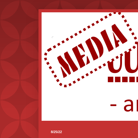
.
8/25/22