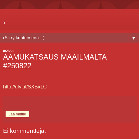
.
▼
8/25/22
AAMUKATSAUS MAAILMALTA
#250822
http://dlvr.it/SXBx1C
Jaa muille
Ei kommentteja: